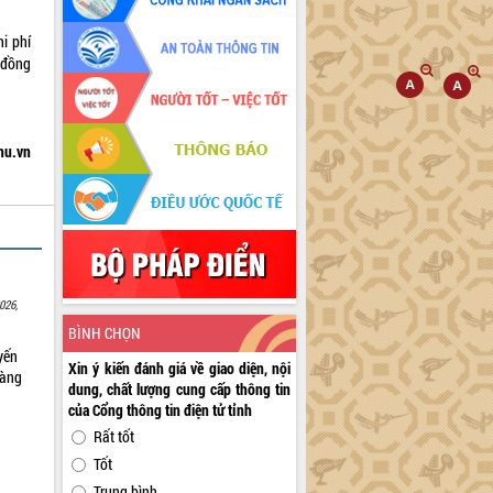
i phí
 đồng
hu.vn
026,
BÌNH CHỌN
yến
Xin ý kiến đánh giá về giao diện, nội
sàng
dung, chất lượng cung cấp thông tin
của Cổng thông tin điện tử tỉnh
Rất tốt
Tốt
Trung bình