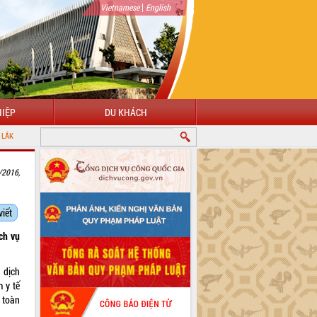
|
Vietnamese
English
IỆP
DU KHÁCH
/2016,
viết
ch vụ
á dịch
 y tế
 toàn