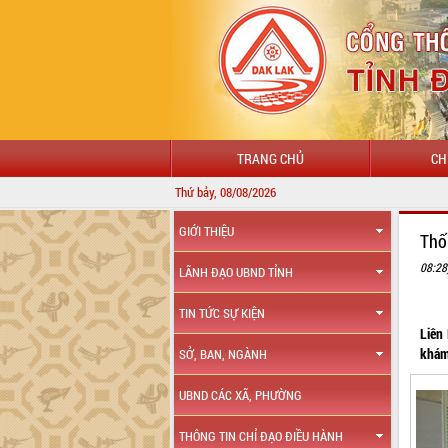
TRANG CHỦ
CH
Thứ bảy, 08/08/2026
GIỚI THIỆU
Thố
08:28
LÃNH ĐẠO UBND TỈNH
TIN TỨC SỰ KIỆN
Liên
khám
SỞ, BAN, NGÀNH
UBND CÁC XÃ, PHƯỜNG
THÔNG TIN CHỈ ĐẠO ĐIỀU HÀNH