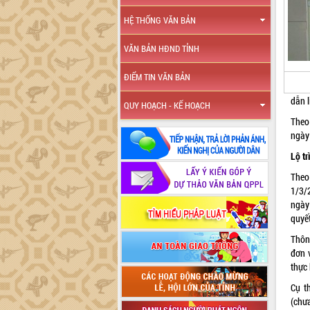
HỆ THỐNG VĂN BẢN
VĂN BẢN HĐND TỈNH
ĐIỂM TIN VĂN BẢN
dẫn l
QUY HOẠCH - KẾ HOẠCH
Theo
ngày 
Lộ tr
Theo
1/3/2
ngày
quyết
Thôn
đơn 
thực 
Cụ t
(chư