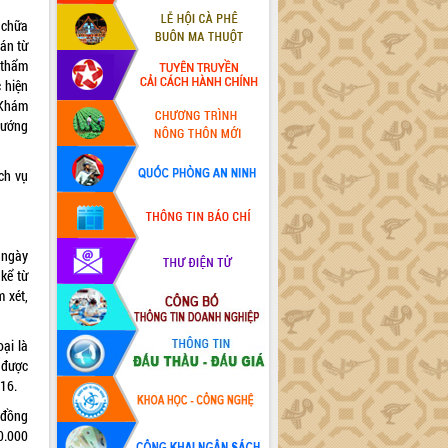
 chữa
án từ
 thẩm
 hiện
 Khám
hướng
ch vụ
 ngày
 kể từ
 xét,
ại là
 được
016.
 đồng
0.000