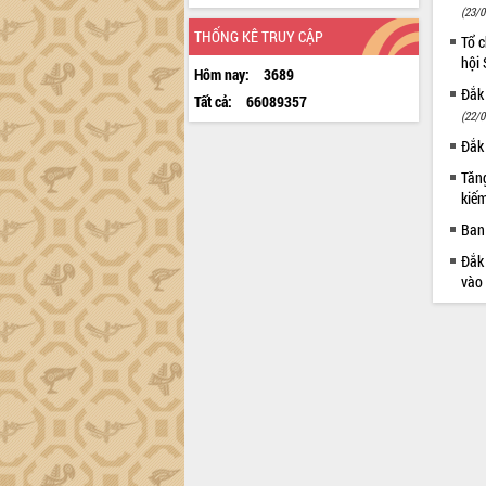
(23/0
THỐNG KÊ TRUY CẬP
Tổ c
hội
Hôm nay:
3689
Đắk 
Tất cả:
66089357
(22/0
Đắk 
Tăng
kiếm
Ban 
Đắk 
vào