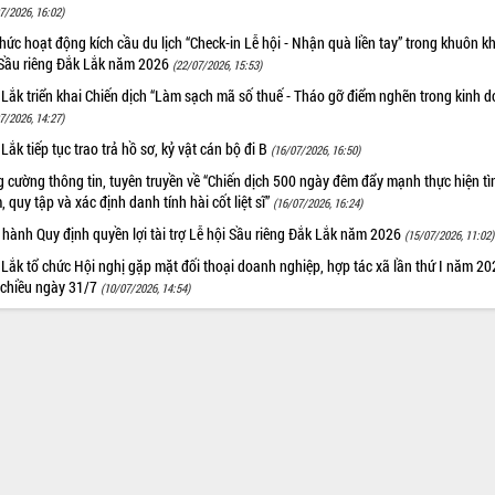
7/2026, 16:02)
hức hoạt động kích cầu du lịch “Check-in Lễ hội - Nhận quà liền tay” trong khuôn k
 Sầu riêng Đắk Lắk năm 2026
(22/07/2026, 15:53)
Lắk triển khai Chiến dịch “Làm sạch mã số thuế - Tháo gỡ điểm nghẽn trong kinh 
7/2026, 14:27)
Lắk tiếp tục trao trả hồ sơ, kỷ vật cán bộ đi B
(16/07/2026, 16:50)
 cường thông tin, tuyên truyền về “Chiến dịch 500 ngày đêm đẩy mạnh thực hiện t
, quy tập và xác định danh tính hài cốt liệt sĩ”
(16/07/2026, 16:24)
hành Quy định quyền lợi tài trợ Lễ hội Sầu riêng Đắk Lắk năm 2026
(15/07/2026, 11:02)
Lắk tổ chức Hội nghị gặp mặt đối thoại doanh nghiệp, hợp tác xã lần thứ I năm 2
 chiều ngày 31/7
(10/07/2026, 14:54)