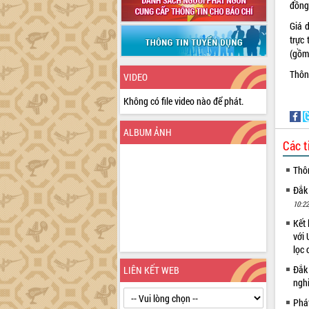
đồng 
Giá 
trực
(gồm 
Thông
VIDEO
Không có file video nào để phát.
ALBUM ẢNH
Các t
Thô
Đắk
10:22
Kết 
với 
lọc 
Đắk
LIÊN KẾT WEB
ngh
Phá