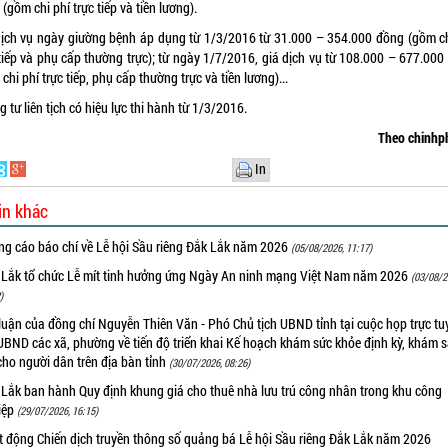
(gồm chi phí trực tiếp và tiền lương).
dịch vụ ngày giường bệnh áp dụng từ 1/3/2016 từ 31.000 – 354.000 đồng (gồm ch
 tiếp và phụ cấp thường trực); từ ngày 1/7/2016, giá dịch vụ từ 108.000 – 677.000
chi phí trực tiếp, phụ cấp thường trực và tiền lương)...
 tư liên tịch có hiệu lực thi hành từ 1/3/2016.
Theo chinhp
In
in khác
ng cáo báo chí về Lễ hội Sầu riêng Đắk Lắk năm 2026
(05/08/2026, 11:17)
 Lắk tổ chức Lễ mít tinh hưởng ứng Ngày An ninh mạng Việt Nam năm 2026
(03/08/2
)
luận của đồng chí Nguyễn Thiên Văn - Phó Chủ tịch UBND tỉnh tại cuộc họp trực tu
UBND các xã, phường về tiến độ triển khai Kế hoạch khám sức khỏe định kỳ, khám 
cho người dân trên địa bàn tỉnh
(30/07/2026, 08:26)
 Lắk ban hành Quy định khung giá cho thuê nhà lưu trú công nhân trong khu công
iệp
(29/07/2026, 16:15)
t động Chiến dịch truyền thông số quảng bá Lễ hội Sầu riêng Đắk Lắk năm 2026