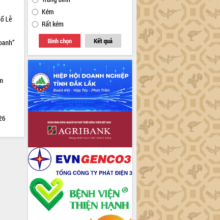
Kém
hổ Lễ
Rất kém
Bình chọn
Kết quả
doanh”
ìm
026