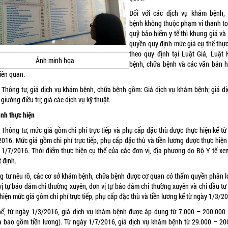
Đối với các dịch vụ khám bệnh,
bệnh không thuộc phạm vi thanh to
quỹ bảo hiểm y tế thì khung giá và
quyền quy định mức giá cụ thể thực
theo quy định tại Luật Giá, Luật
Ảnh minh họa
bệnh, chữa bệnh và các văn bản 
iên quan.
 Thông tư, giá dịch vụ khám bệnh, chữa bệnh gồm: Giá dịch vụ khám bệnh; giá dị
giường điều trị; giá các dịch vụ kỹ thuật.
ình thực hiện
 Thông tư, mức giá gồm chi phí trực tiếp và phụ cấp đặc thù được thực hiện kể từ
016. Mức giá gồm chi phí trực tiếp, phụ cấp đặc thù và tiền lương được thực hiện
 1/7/2016. Thời điểm thực hiện cụ thể của các đơn vị, địa phương do Bộ Y tế xem
 định.
g tư nêu rõ, các cơ sở khám bệnh, chữa bệnh được cơ quan có thẩm quyền phân lo
vị tự bảo đảm chi thường xuyên, đơn vị tự bảo đảm chi thường xuyên và chi đầu tư
hiện mức giá gồm chi phí trực tiếp, phụ cấp đặc thù và tiền lương kể từ ngày 1/3/2
hể, từ ngày 1/3/2016, giá dịch vụ khám bệnh được áp dụng từ 7.000 – 200.000
a bao gồm tiền lương). Từ ngày 1/7/2016, giá dịch vụ khám bệnh từ 29.000 – 20