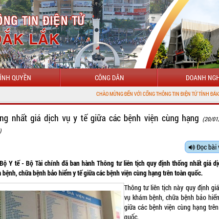
ÍNH QUYỀN
CÔNG DÂN
DOANH NGH
CHÀO MỪNG ĐẾN VỚI CỔNG THÔNG TIN ĐIỆN TỬ TỈNH ĐẮK LẮK
ng nhất giá dịch vụ y tế giữa các bệnh viện cùng hạng
(20/01
)
Đọc bài 
 Bộ Y tế - Bộ Tài chính đã ban hành Thông tư liên tịch quy định thống nhất giá dị
 bệnh, chữa bệnh bảo hiểm y tế giữa các bệnh viện cùng hạng trên toàn quốc.
Thông tư liên tịch này quy định gi
vụ khám bệnh, chữa bệnh bảo hiểm
giữa các bệnh viện cùng hạng trên
quốc.