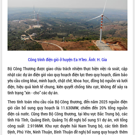
ĐIỂM TIN VĂN BẢN
QUY HOẠCH - KẾ HOẠCH
Công trình điện gió ở huyện Ea H'leo. Ảnh: H. Gia
Bộ Công Thương được giao chịu trách nhiệm thực hiện việc rà soát, cập
nhật các dự án điện gió vào quy hoạch điện lực theo quy hoạch, đảm bảo
yêu cầu công khai, minh bạch, chặt chẽ, khoa học, đồng bộ nguồn và lưới
điện, hiệu quả kinh tế chung, kiên quyết chống tiêu cực, không để xảy ra
tình trạng “xin - cho” các dự án.
Theo tính toán nhu cầu của Bộ Công thương, đến năm 2025 nguồn điện
gió cần bổ sung quy hoạch là 11.630MW, chiếm đến 20% tổng nguồn
điện cả nước. Cũng theo Bộ Công thương, tại khu vực Bắc Trung bộ, các
tỉnh Hà Tĩnh, Quảng Bình, Quảng Trị đề nghị bổ sung 51 dự án, với tổng
công suất 2.919MW. Khu vực duyên hải Nam Trung bộ, các tỉnh Bình
Định, Phú Yên, Ninh Thuận, Bình Thuận đề nghị bổ sung quy hoạch thêm