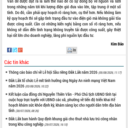
Vấn đề được đặt ra là làm thế nào để có sự đồng bộ về nguồn và lưới
trong những năm tới khi lượng điện gió đưa vào lớn, tập trung ở một số
tỉnh. Do đó, cần phải quy hoạch rõ ràng hơn, cụ thể hơn. Nếu không làm
kỹ quy hoạch thì sẽ gặp tình trạng đầu tư vào điện gió mà không giải tỏa
được công suất. Cần có những kiến nghị bằng con số rõ ràng hơn, nếu
không sẽ dẫn đến tình trạng không truyền tải được công suất, gây thiệt
hại rất lớn cho doanh nghiệp, lãng phí nguồn lực đầu tư.
Kim Bảo
In
Các tin khác
Thông cáo báo chí về Lễ hội Sầu riêng Đắk Lắk năm 2026
(05/08/2026, 11:17)
Đắk Lắk tổ chức Lễ mít tinh hưởng ứng Ngày An ninh mạng Việt Nam
năm 2026
(03/08/2026, 10:22)
Kết luận của đồng chí Nguyễn Thiên Văn - Phó Chủ tịch UBND tỉnh tại
cuộc họp trực tuyến với UBND các xã, phường về tiến độ triển khai Kế
hoạch khám sức khỏe định kỳ, khám sàng lọc cho người dân trên địa bàn
tỉnh
(30/07/2026, 08:26)
Đắk Lắk ban hành Quy định khung giá cho thuê nhà lưu trú công nhân
trong khu công nghiệp
(29/07/2026, 16:15)