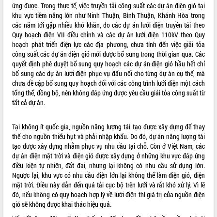
ứng được. Trong thực tế, việc truyền tải công suất các dự án điện gió tại
Tất cả:
66073243
khu vực tiềm năng lớn như Ninh Thuận, Bình Thuận, Khánh Hòa trong
các năm tới gặp nhiều khó khăn, do các dự án lưới điện truyền tải theo
Quy hoạch điện VII điều chỉnh và các dự án lưới điện 110kV theo Quy
hoạch phát triển điện lực các địa phương, chưa tính đến việc giải tỏa
công suất các dự án điện gió mới được bổ sung trong thời gian qua. Các
quyết định phê duyệt bổ sung quy hoạch các dự án điện gió hầu hết chỉ
bổ sung các dự án lưới điện phục vụ đấu nối cho từng dự án cụ thể, mà
chưa đề cập bổ sung quy hoạch đối với các công trình lưới điện một cách
tổng thể, đồng bộ, nên không đáp ứng được yêu cầu giải tỏa công suất từ
tất cả dự án.
Tại không ít quốc gia, nguồn năng lượng tái tạo được xây dựng để thay
thế cho nguồn thiếu hụt và phải nhập khẩu. Do đó, dự án năng lượng tái
tạo được xây dựng nhằm phục vụ nhu cầu tại chỗ. Còn ở Việt Nam, các
dự án điện mặt trời và điện gió được xây dựng ở những khu vực đáp ứng
điều kiện tự nhiên, đất đai, nhưng lại không có nhu cầu sử dụng lớn.
Ngược lại, khu vực có nhu cầu điện lớn lại không thể làm điện gió, điện
mặt trời. Điều này dẫn đến quá tải cục bộ trên lưới và rất khó xử lý. Vì lẽ
đó, nếu không có quy hoạch hợp lý về lưới điện thì giá trị của nguồn điện
gió sẽ không được khai thác hiệu quả.