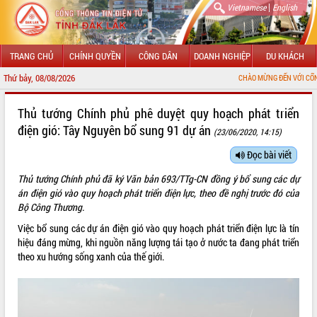
|
Vietnamese
English
TRANG CHỦ
CHÍNH QUYỀN
CÔNG DÂN
DOANH NGHIỆP
DU KHÁCH
Thứ bảy, 08/08/2026
CHÀO MỪNG ĐẾN VỚI CỔNG THÔNG TIN ĐI
GIỚI THIỆU
Thủ tướng Chính phủ phê duyệt quy hoạch phát triển
điện gió: Tây Nguyên bổ sung 91 dự án
(23/06/2020, 14:15)
LÃNH ĐẠO UBND TỈNH
Đọc bài viết
TIN TỨC SỰ KIỆN
Thủ tướng Chính phủ đã ký Văn bản 693/TTg-CN đồng ý bổ sung các dự
SỞ, BAN, NGÀNH
án điện gió vào quy hoạch phát triển điện lực, theo đề nghị trước đó của
Bộ Công Thương.
UBND CÁC XÃ, PHƯỜNG
Việc bổ sung các dự án điện gió vào quy hoạch phát triển điện lực là tín
hiệu đáng mừng, khi nguồn năng lượng tái tạo ở nước ta đang phát triển
THÔNG TIN CHỈ ĐẠO ĐIỀU HÀNH
theo xu hướng sống xanh của thế giới.
HỆ THỐNG VĂN BẢN
VĂN BẢN HĐND TỈNH