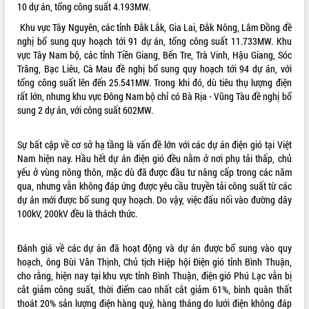
10 dự án, tổng công suất 4.193MW.
VIDEO
Khu vực Tây Nguyên, các tỉnh Đắk Lắk, Gia Lai, Đắk Nông, Lâm Đồng đề
nghị bổ sung quy hoạch tới 91 dự án, tổng công suất 11.733MW. Khu
Không có file video nào để phát.
vực Tây Nam bộ, các tỉnh Tiền Giang, Bến Tre, Trà Vinh, Hậu Giang, Sóc
Trăng, Bạc Liêu, Cà Mau đề nghị bổ sung quy hoạch tới 94 dự án, với
ALBUM ẢNH
tổng công suất lên đến 25.541MW. Trong khi đó, dù tiêu thụ lượng điện
rất lớn, nhưng khu vực Đông Nam bộ chỉ có Bà Rịa - Vũng Tàu đề nghị bổ
sung 2 dự án, với công suất 602MW.
Sự bất cập về cơ sở hạ tầng là vấn đề lớn với các dự án điện gió tại Việt
Nam hiện nay. Hầu hết dự án điện gió đều nằm ở nơi phụ tải thấp, chủ
yếu ở vùng nông thôn, mặc dù đã được đầu tư nâng cấp trong các năm
qua, nhưng vẫn không đáp ứng được yêu cầu truyền tải công suất từ các
dự án mới được bổ sung quy hoạch. Do vậy, việc đấu nối vào đường dây
LIÊN KẾT WEB
100kV, 200kV đều là thách thức.
Đánh giá về các dự án đã hoạt động và dự án được bổ sung vào quy
hoạch, ông Bùi Văn Thịnh, Chủ tịch Hiệp hội Điện gió tỉnh Bình Thuận,
cho rằng, hiện nay tại khu vực tỉnh Bình Thuận, điện gió Phú Lạc vẫn bị
THỐNG KÊ TRUY CẬP
cắt giảm công suất, thời điểm cao nhất cắt giảm 61%, bình quân thất
Hôm nay:
27920
thoát 20% sản lượng điện hàng quý, hàng tháng do lưới điện không đáp