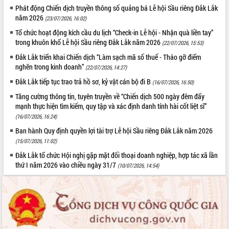
Phát động Chiến dịch truyền thông số quảng bá Lễ hội Sầu riêng Đắk Lắk
năm 2026
(23/07/2026, 16:02)
Tổ chức hoạt động kích cầu du lịch “Check-in Lễ hội - Nhận quà liền tay”
trong khuôn khổ Lễ hội Sầu riêng Đắk Lắk năm 2026
(22/07/2026, 15:53)
Đắk Lắk triển khai Chiến dịch “Làm sạch mã số thuế - Tháo gỡ điểm
nghẽn trong kinh doanh”
(22/07/2026, 14:27)
Đắk Lắk tiếp tục trao trả hồ sơ, kỷ vật cán bộ đi B
(16/07/2026, 16:50)
Tăng cường thông tin, tuyên truyền về “Chiến dịch 500 ngày đêm đẩy
mạnh thực hiện tìm kiếm, quy tập và xác định danh tính hài cốt liệt sĩ”
(16/07/2026, 16:24)
Ban hành Quy định quyền lợi tài trợ Lễ hội Sầu riêng Đắk Lắk năm 2026
(15/07/2026, 11:02)
Đắk Lắk tổ chức Hội nghị gặp mặt đối thoại doanh nghiệp, hợp tác xã lần
thứ I năm 2026 vào chiều ngày 31/7
(10/07/2026, 14:54)