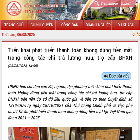
|
Vietnamese
English
TRANG CHỦ
CHÍNH QUYỀN
CÔNG DÂN
DOANH NGHIỆP
DU KHÁCH
Thứ năm, 06/08/2026
CHÀO MỪNG ĐẾN 
GIỚI THIỆU
Triển khai phát triển thanh toán không dùng tiền mặt
trong công tác chi trả lương hưu, trợ cấp BHXH
LÃNH ĐẠO UBND TỈNH
(05/06/2024, 14:50)
TIN TỨC SỰ KIỆN
Đọc bài viết
SỞ, BAN, NGÀNH
UBND tỉnh chỉ đạo các Sở, ngành, địa phương triển khai phát triển thanh
toán không dùng tiền mặt trong công tác chi trả lương hưu, trợ cấp
UBND CÁC XÃ, PHƯỜNG
BHXH trên nền Cơ sở dữ liệu quốc gia về dân cư theo Quyết định số
1813/QĐ-TTg ngày 28/10/2021 của Thủ tướng Chính phủ về việc phê
THÔNG TIN CHỈ ĐẠO ĐIỀU HÀNH
duyệt Đề án phát triển thanh toán không dùng tiền mặt tại Việt Nam giai
đoạn 2021 – 2025.
HỆ THỐNG VĂN BẢN
VĂN BẢN HĐND TỈNH