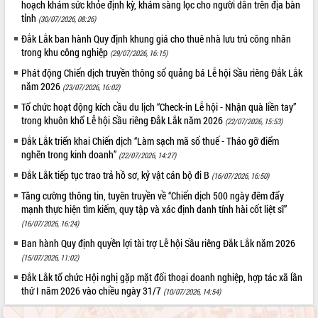
hoạch khám sức khỏe định kỳ, khám sàng lọc cho người dân trên địa bàn
tỉnh
(30/07/2026, 08:26)
Đắk Lắk ban hành Quy định khung giá cho thuê nhà lưu trú công nhân
trong khu công nghiệp
(29/07/2026, 16:15)
Phát động Chiến dịch truyền thông số quảng bá Lễ hội Sầu riêng Đắk Lắk
năm 2026
(23/07/2026, 16:02)
Tổ chức hoạt động kích cầu du lịch “Check-in Lễ hội - Nhận quà liền tay”
trong khuôn khổ Lễ hội Sầu riêng Đắk Lắk năm 2026
(22/07/2026, 15:53)
Đắk Lắk triển khai Chiến dịch “Làm sạch mã số thuế - Tháo gỡ điểm
nghẽn trong kinh doanh”
(22/07/2026, 14:27)
Đắk Lắk tiếp tục trao trả hồ sơ, kỷ vật cán bộ đi B
(16/07/2026, 16:50)
Tăng cường thông tin, tuyên truyền về “Chiến dịch 500 ngày đêm đẩy
mạnh thực hiện tìm kiếm, quy tập và xác định danh tính hài cốt liệt sĩ”
(16/07/2026, 16:24)
Ban hành Quy định quyền lợi tài trợ Lễ hội Sầu riêng Đắk Lắk năm 2026
(15/07/2026, 11:02)
Đắk Lắk tổ chức Hội nghị gặp mặt đối thoại doanh nghiệp, hợp tác xã lần
thứ I năm 2026 vào chiều ngày 31/7
(10/07/2026, 14:54)