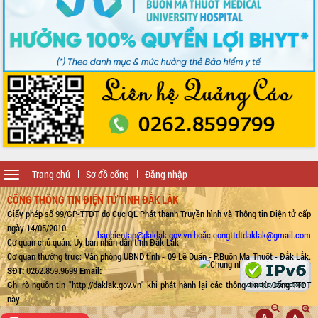
Toggle
Trang chủ
Sơ đồ cổng
Đăng nhập
navigation
CỔNG THÔNG TIN ĐIỆN TỬ TỈNH ĐẮK LẮK
Giấy phép số 99/GP-TTĐT do Cục QL Phát thanh Truyền hình và Thông tin Điện tử cấp
ngày 14/05/2010
banbientap@daklak.gov.vn hoặc congttdtdaklak@gmail.com
Cơ quan chủ quản: Ủy ban nhân dân tỉnh Đắk Lắk
Cơ quan thường trực: Văn phòng UBND tỉnh - 09 Lê Duẩn - P.Buôn Ma Thuột - Đắk Lắk.
SĐT:
0262.859.9699
Email:
Ghi rõ nguồn tin "http://daklak.gov.vn" khi phát hành lại các thông tin từ Cổng TTĐT
này