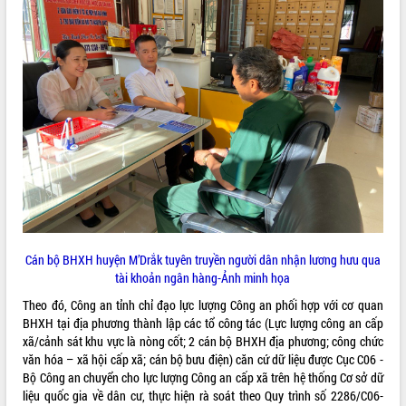
ĐIỂM TIN VĂN BẢN
QUY HOẠCH - KẾ HOẠCH
Cán bộ BHXH huyện M’Drắk tuyên truyền người dân nhận lương hưu qua
tài khoản ngân hàng-Ảnh minh họa
Theo đó, Công an tỉnh chỉ đạo lực lượng Công an phối hợp với cơ quan
BHXH tại địa phương thành lập các tổ công tác (Lực lượng công an cấp
xã/cảnh sát khu vực là nòng cốt; 2 cán bộ BHXH địa phương; công chức
văn hóa – xã hội cấp xã; cán bộ bưu điện) căn cứ dữ liệu được Cục C06 -
Bộ Công an chuyển cho lực lượng Công an cấp xã trên hệ thống Cơ sở dữ
liệu quốc gia về dân cư, thực hiện rà soát theo Quy trình số 2286/C06-