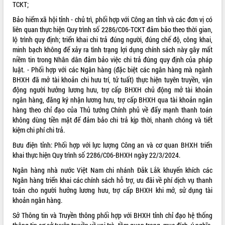
TCKT;
VIDEO
Bảo hiểm xã hội tỉnh - chủ trì, phối hợp với Công an tỉnh và các đơn vị có
liên quan thực hiện Quy trình số 2286/C06-TCKT đảm bảo theo thời gian,
Không có file video nào để phát.
lộ trình quy định; triển khai chi trả đúng người, đúng chế độ, công khai,
minh bạch không để xảy ra tình trạng lợi dụng chính sách này gây mất
ALBUM ẢNH
niềm tin trong Nhân dân đảm bảo việc chi trả đúng quy định của pháp
luật. - Phối hợp với các Ngân hàng (đặc biệt các ngân hàng mà ngành
BHXH đã mở tài khoản chi hưu trí, tử tuất) thực hiện tuyên truyền, vận
động người hưởng lương hưu, trợ cấp BHXH chủ động mở tài khoản
ngân hàng, đăng ký nhận lương hưu, trợ cấp BHXH qua tài khoản ngân
hàng theo chỉ đạo của Thủ tướng Chính phủ về đẩy mạnh thanh toán
không dùng tiền mặt để đảm bảo chi trả kịp thời, nhanh chóng và tiết
kiệm chi phí chi trả.
Bưu điện tỉnh: Phối hợp với lực lượng Công an và cơ quan BHXH triển
LIÊN KẾT WEB
khai thực hiện Quy trình số 2286/C06-BHXH ngày 22/3/2024.
Ngân hàng nhà nước Việt Nam chi nhánh Đắk Lắk khuyến khích các
Ngân hàng triển khai các chính sách hỗ trợ, ưu đãi về phí dịch vụ thanh
toán cho người hưởng lương hưu, trợ cấp BHXH khi mở, sử dụng tài
khoản ngân hàng.
THỐNG KÊ TRUY CẬP
Sở Thông tin và Truyền thông phối hợp với BHXH tỉnh chỉ đạo hệ thống
Hôm nay:
3498