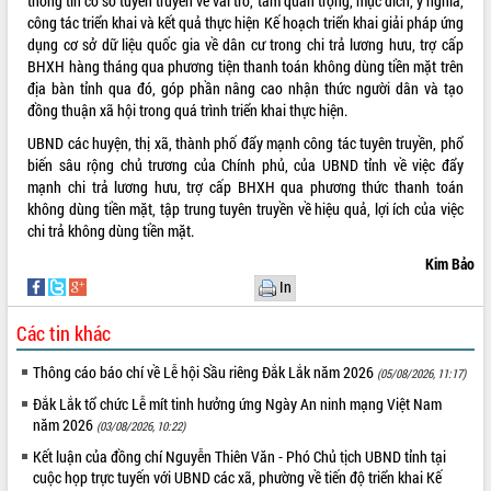
thông tin cơ sở tuyên truyền về vai trò, tầm quan trọng, mục đích, ý nghĩa,
Tất cả:
66016238
công tác triển khai và kết quả thực hiện Kế hoạch triển khai giải pháp ứng
dụng cơ sở dữ liệu quốc gia về dân cư trong chi trả lương hưu, trợ cấp
BHXH hàng tháng qua phương tiện thanh toán không dùng tiền mặt trên
địa bàn tỉnh qua đó, góp phần nâng cao nhận thức người dân và tạo
đồng thuận xã hội trong quá trình triển khai thực hiện.
UBND các huyện, thị xã, thành phố đẩy mạnh công tác tuyên truyền, phổ
biến sâu rộng chủ trương của Chính phủ, của UBND tỉnh về việc đẩy
mạnh chi trả lương hưu, trợ cấp BHXH qua phương thức thanh toán
không dùng tiền mặt, tập trung tuyên truyền về hiệu quả, lợi ích của việc
chi trả không dùng tiền mặt.
Kim Bảo
In
Các tin khác
Thông cáo báo chí về Lễ hội Sầu riêng Đắk Lắk năm 2026
(05/08/2026, 11:17)
Đắk Lắk tổ chức Lễ mít tinh hưởng ứng Ngày An ninh mạng Việt Nam
năm 2026
(03/08/2026, 10:22)
Kết luận của đồng chí Nguyễn Thiên Văn - Phó Chủ tịch UBND tỉnh tại
cuộc họp trực tuyến với UBND các xã, phường về tiến độ triển khai Kế