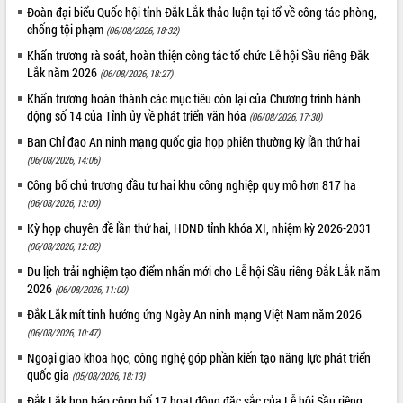
Đoàn đại biểu Quốc hội tỉnh Đắk Lắk thảo luận tại tổ về công tác phòng,
Tất cả:
66026332
chống tội phạm
(06/08/2026, 18:32)
Khẩn trương rà soát, hoàn thiện công tác tổ chức Lễ hội Sầu riêng Đắk
Lắk năm 2026
(06/08/2026, 18:27)
Khẩn trương hoàn thành các mục tiêu còn lại của Chương trình hành
động số 14 của Tỉnh ủy về phát triển văn hóa
(06/08/2026, 17:30)
Ban Chỉ đạo An ninh mạng quốc gia họp phiên thường kỳ lần thứ hai
(06/08/2026, 14:06)
Công bố chủ trương đầu tư hai khu công nghiệp quy mô hơn 817 ha
(06/08/2026, 13:00)
Kỳ họp chuyên đề lần thứ hai, HĐND tỉnh khóa XI, nhiệm kỳ 2026-2031
(06/08/2026, 12:02)
Du lịch trải nghiệm tạo điểm nhấn mới cho Lễ hội Sầu riêng Đắk Lắk năm
2026
(06/08/2026, 11:00)
Đắk Lắk mít tinh hưởng ứng Ngày An ninh mạng Việt Nam năm 2026
(06/08/2026, 10:47)
Ngoại giao khoa học, công nghệ góp phần kiến tạo năng lực phát triển
quốc gia
(05/08/2026, 18:13)
Đắk Lắk họp báo công bố 17 hoạt động đặc sắc của Lễ hội Sầu riêng