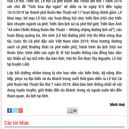
của Lễ hội. Theo đó, Lễ hội Cà phê Buôn Ma Thuột lần thứ 7 năm 2019
với chủ đề “Tinh hoa đại ngàn” sẽ diễn ra từ ngày 9/3 đến ngày
VIDEO
16/3/2019 tại thành phố Buôn Ma Thuột với 17 hoạt động chính gồm: Lễ
Không có file video nào để phát.
khai mạc; bế mạc Lễ hội; các hoạt động hội chợ, triển lãm (Hội chợ triển
lãm chuyên ngành cà phê; Triển lãm lịch sử cà phê thế giới; Triển lãm Ảnh
“44 năm Chiến thắng Buôn Ma Thuột – Những chặng đường lịch sử”); các
ALBUM ẢNH
hoạt động quảng bá, tôn vinh (Lễ hội đường phố; Hội thi Nhà nông đua
tài; Cuộc thi Cà phê đặc sản Việt Nam năm 2019; Khai trương Đường
sách cà phê; thưởng thức cà phê miễn phí); hành trình du lịch (Hội voi
Buôn Đôn; trình diễn các nghi lễ, lễ hội truyền thống của đồng bào dân
tộc thiểu số tại chỗ trên địa bàn tỉnh; Hội thi Ẩm thực Tây Nguyên; Lễ hội
tại huyện Lắk)
Lớp bồi dưỡng nhằm trang bị cho học viên các kiến thức, kỹ năng đón
tiếp, phục vụ đại biểu và du khách trong suốt thời gian diễn ra Lễ hội Cà
phê Buôn Ma Thuột lần thứ 7 năm 2019; đảm bảo tính thống nhất về nội
LIÊN KẾT WEB
dung tuyên truyền, giới thiệu đến du khách trong và ngoài nước khi đến
tham quan, du lịch tại tỉnh.
Minh Huệ
In
THỐNG KÊ TRUY CẬP
Các tin khác
Hôm nay:
13592