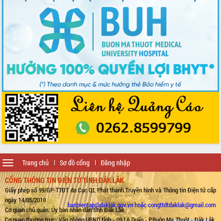
Toggle
Trang chủ
Sơ đồ cổng
Đăng nhập
navigation
CỔNG THÔNG TIN ĐIỆN TỬ TỈNH ĐẮK LẮK
Giấy phép số 99/GP-TTĐT do Cục QL Phát thanh Truyền hình và Thông tin Điện tử cấp
ngày 14/05/2010
banbientap@daklak.gov.vn hoặc congttdtdaklak@gmail.com
Cơ quan chủ quản: Ủy ban nhân dân tỉnh Đắk Lắk
Cơ quan thường trực: Văn phòng UBND tỉnh - 09 Lê Duẩn - P.Buôn Ma Thuột - Đắk Lắk.