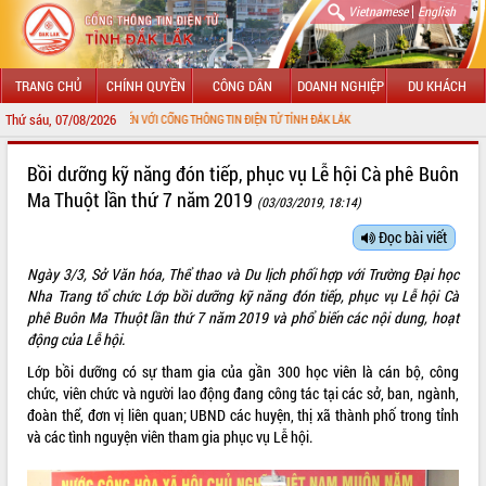
|
Vietnamese
English
TRANG CHỦ
CHÍNH QUYỀN
CÔNG DÂN
DOANH NGHIỆP
DU KHÁCH
Thứ sáu, 07/08/2026
O MỪNG ĐẾN VỚI CỔNG THÔNG TIN ĐIỆN TỬ TỈNH ĐẮK LẮK
GIỚI THIỆU
Bồi dưỡng kỹ năng đón tiếp, phục vụ Lễ hội Cà phê Buôn
Ma Thuột lần thứ 7 năm 2019
(03/03/2019, 18:14)
LÃNH ĐẠO UBND TỈNH
Đọc bài viết
TIN TỨC SỰ KIỆN
Ngày 3/3, Sở Văn hóa, Thể thao và Du lịch phối hợp với Trường Đại học
SỞ, BAN, NGÀNH
Nha Trang tổ chức Lớp bồi dưỡng kỹ năng đón tiếp, phục vụ Lễ hội Cà
phê Buôn Ma Thuột lần thứ 7 năm 2019 và phổ biến các nội dung, hoạt
UBND CÁC XÃ, PHƯỜNG
động của Lễ hội.
Lớp bồi dưỡng có sự tham gia của gần 300 học viên là cán bộ, công
THÔNG TIN CHỈ ĐẠO ĐIỀU HÀNH
chức, viên chức và người lao động đang công tác tại các sở, ban, ngành,
đoàn thể, đơn vị liên quan; UBND các huyện, thị xã thành phố trong tỉnh
HỆ THỐNG VĂN BẢN
và các tình nguyện viên tham gia phục vụ Lễ hội.
VĂN BẢN HĐND TỈNH