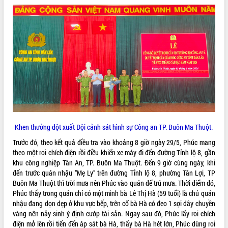
ĐIỂM TIN VĂN BẢN
QUY HOẠCH - KẾ HOẠCH
Khen thưởng đột xuất Đội cảnh sát hình sự Công an TP. Buôn Ma Thuột.
Trước đó, theo kết quả điều tra vào khoảng 8 giờ ngày 29/5, Phúc mang
theo một roi chích điện rồi điều khiển xe máy đi đến đường Tỉnh lộ 8, gần
khu công nghiệp Tân An, TP. Buôn Ma Thuột. Đến 9 giờ cùng ngày, khi
đến trước quán nhậu “Mẹ Ly” trên đường Tỉnh lộ 8, phường Tân Lợi, TP
Buôn Ma Thuột thì trời mưa nên Phúc vào quán để trú mưa. Thời điểm đó,
Phúc thấy trong quán chỉ có một mình bà Lê Thị Hà (59 tuổi) là chủ quán
nhậu đang dọn dẹp ở khu vực bếp, trên cổ bà Hà có đeo 1 sợi dây chuyền
vàng nên nảy sinh ý định cướp tài sản. Ngay sau đó, Phúc lấy roi chích
điện mở lên rồi tiến đến áp sát bà Hà, thấy bà Hà hét lớn, Phúc dùng roi