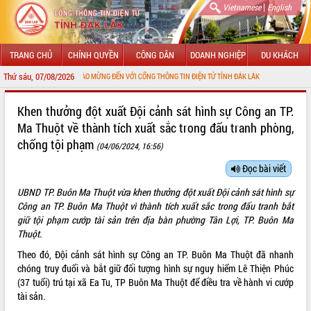
|
Vietnamese
English
TRANG CHỦ
CHÍNH QUYỀN
CÔNG DÂN
DOANH NGHIỆP
DU KHÁCH
Thứ sáu, 07/08/2026
CHÀO MỪNG ĐẾN VỚI CỔNG THÔNG TIN ĐIỆN TỬ TỈNH ĐẮK LẮK
GIỚI THIỆU
Khen thưởng đột xuất Đội cảnh sát hình sự Công an TP.
Ma Thuột về thành tích xuất sắc trong đấu tranh phòng,
LÃNH ĐẠO UBND TỈNH
chống tội phạm
(04/06/2024, 16:56)
TIN TỨC SỰ KIỆN
Đọc bài viết
SỞ, BAN, NGÀNH
UBND TP. Buôn Ma Thuột vừa khen thưởng đột xuất Đội cảnh sát hình sự
Công an TP. Buôn Ma Thuột vì thành tích xuất sắc trong đấu tranh bắt
UBND CÁC XÃ, PHƯỜNG
giữ tội phạm cướp tài sản trên địa bàn phường Tân Lợi, TP. Buôn Ma
Thuột.
THÔNG TIN CHỈ ĐẠO ĐIỀU HÀNH
Theo đó, Đội cảnh sát hình sự Công an TP. Buôn Ma Thuột đã nhanh
chóng truy đuổi và bắt giữ đối tượng hình sự nguy hiểm Lê Thiện Phúc
HỆ THỐNG VĂN BẢN
(37 tuổi) trú tại xã Ea Tu, TP Buôn Ma Thuột để điều tra về hành vi cướp
tài sản.
VĂN BẢN HĐND TỈNH