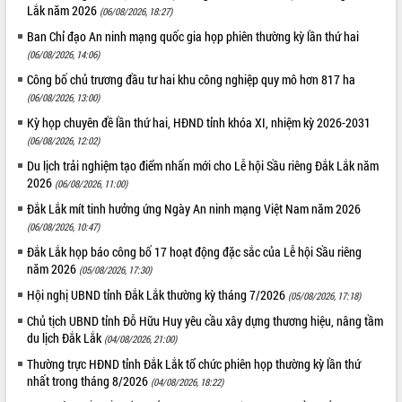
Lắk năm 2026
(06/08/2026, 18:27)
Tất cả:
66023210
Ban Chỉ đạo An ninh mạng quốc gia họp phiên thường kỳ lần thứ hai
(06/08/2026, 14:06)
Công bố chủ trương đầu tư hai khu công nghiệp quy mô hơn 817 ha
(06/08/2026, 13:00)
Kỳ họp chuyên đề lần thứ hai, HĐND tỉnh khóa XI, nhiệm kỳ 2026-2031
(06/08/2026, 12:02)
Du lịch trải nghiệm tạo điểm nhấn mới cho Lễ hội Sầu riêng Đắk Lắk năm
2026
(06/08/2026, 11:00)
Đắk Lắk mít tinh hưởng ứng Ngày An ninh mạng Việt Nam năm 2026
(06/08/2026, 10:47)
Đắk Lắk họp báo công bố 17 hoạt động đặc sắc của Lễ hội Sầu riêng
năm 2026
(05/08/2026, 17:30)
Hội nghị UBND tỉnh Đắk Lắk thường kỳ tháng 7/2026
(05/08/2026, 17:18)
Chủ tịch UBND tỉnh Đỗ Hữu Huy yêu cầu xây dựng thương hiệu, nâng tầm
du lịch Đắk Lắk
(04/08/2026, 21:00)
Thường trực HĐND tỉnh Đắk Lắk tổ chức phiên họp thường kỳ lần thứ
nhất trong tháng 8/2026
(04/08/2026, 18:22)