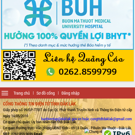
Toggle
Trang chủ
Sơ đồ cổng
Đăng nhập
navigation
CỔNG THÔNG TIN ĐIỆN TỬ TỈNH ĐẮK LẮK
Giấy phép số 99/GP-TTĐT do Cục QL Phát thanh Truyền hình và Thông tin Điện tử cấp
ngày 14/05/2010
banbientap@daklak.gov.vn hoặc congttdtdaklak@gmail.com
Cơ quan chủ quản: Ủy ban nhân dân tỉnh Đắk Lắk
Cơ quan thường trực: Văn phòng UBND tỉnh - 09 Lê Duẩn - P.Buôn Ma Thuột - Đắk Lắk.
SĐT:
0262.859.9699
Email: