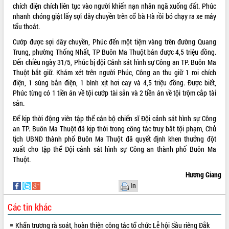
chích điện chích liên tục vào người khiến nạn nhân ngã xuống đất. Phúc
VIDEO
nhanh chóng giật lấy sợi dây chuyền trên cổ bà Hà rồi bỏ chạy ra xe máy
tẩu thoát.
Không có file video nào để phát.
Cướp được sợi dây chuyền, Phúc đến một tiệm vàng trên đường Quang
Trung, phường Thống Nhất, TP Buôn Ma Thuột bán được 4,5 triệu đồng.
ALBUM ẢNH
Đến chiều ngày 31/5, Phúc bị đội Cảnh sát hình sự Công an TP. Buôn Ma
Thuột bắt giữ. Khám xét trên người Phúc, Công an thu giữ 1 roi chích
điện, 1 súng bắn điện, 1 bình xịt hơi cay và 4,5 triệu đồng. Được biết,
Phúc từng có 1 tiền án về tội cướp tài sản và 2 tiền án về tội trộm cắp tài
sản.
Để kịp thời động viên tập thể cán bộ chiến sĩ Đội cảnh sát hình sự Công
an TP. Buôn Ma Thuột đã kịp thời trong công tác truy bắt tội phạm, Chủ
tịch UBND thành phố Buôn Ma Thuột đã quyết định khen thưởng đột
xuất cho tập thể Đội cảnh sát hình sự Công an thành phố Buôn Ma
LIÊN KẾT WEB
Thuột.
Hương Giang
In
Các tin khác
THỐNG KÊ TRUY CẬP
Hôm nay:
10470
Khẩn trương rà soát, hoàn thiện công tác tổ chức Lễ hội Sầu riêng Đắk