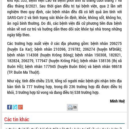
khu vực 333, Bệnh viện Lao và Bệnh phổi tỉnh từ tháng cuối tháng 7 và
đầu tháng 8/2021. Sau thời gian điều trị tại bệnh viện, qua 2 lần xét
VIDEO
nghiệm theo quy định, các bệnh nhân đều đã có kết quả âm tính với
SARS-CoV-2 và tình trạng sức khỏe ổn định, khỏe, không sốt, không ho,
ăn ngủ bình thường. Do đó, các bệnh viện đã cử phương tiên đưa bệnh
nhân về nơi cư trú và hướng dẫn theo dõi sức khỏe tại nhà trong những
ngày tiếp theo.
Các trường hợp xuất viện ở các địa phương gồm: bệnh nhân 206275
(huyện Ea Kar); bệnh nhân 210396, 219782, 206274 (huyện M’Đrắk);
bệnh nhân 114308 (huyện Krông Bông); bệnh nhân 150308, 182821,
182824, 206279, 177947 (huyện Krông Pắc); bệnh nhân 138136 (thị xã
Khám bệnh, cấp phát thuốc miễn phí
Buôn Hồ); bệnh nhân 177945 (huyện Buôn Đôn) và bệnh nhân 98618
và tặng quà người dân xã Cư Pui
(TP. Buôn Ma Thuột).
Hội nghị UBND tỉnh Đắk Lắk thường kỳ
Như vậy, tính đến chiều 23/8, tổng số người mắc bệnh ghi nhận trên địa
tháng 7/2026
bàn tỉnh là 777 trường hợp, trong đó 236 trường hợp đã được điều trị
Lễ truy tặng danh hiệu “Bà Mẹ Việt
khỏi, 3 trường hợp tử vong và đang điều trị 538 trường hợp.
Nam Anh hùng” và trao Huân chương
Minh Huệ
Lao động
In
ALBUM ẢNH
UBND tỉnh Đắk Lắk triển khai nhiệm
vụ 6 tháng cuối năm 2026
Các tin khác
Kỳ họp thứ Hai, Hội đồng nhân dân
tỉnh khóa XI quyết nghị nhiều nội dung