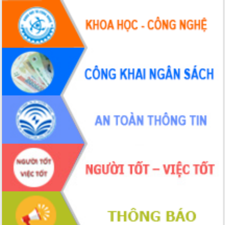
Xây dựng nông thôn mới: Nâng cao đời
sống người dân từ những mô hình thiết
thực
Quyết liệt tháo gỡ vướng mắc, đẩy
nhanh tiến độ các dự án trọng điểm
trong Khu kinh tế Nam Phú Yên
Hòn Yến phát triển du lịch gắn với bảo
tồn biển
Lấy ý kiến điều chỉnh Quy hoạch tỉnh
Đắk Lắk thời kỳ 2021-2030, tầm nhìn
đến năm 2050
Phát động chiến dịch 30 ngày đêm
giải phóng mặt bằng Tuyến đường bộ
ven biển
Đắk Lắk nỗ lực thúc đẩy tăng trưởng
kinh tế từ 10% trở lên trong Quý
II/2026
Đắk Lắk ký kết thỏa thuận hợp tác về
chuyển đổi số giai đoạn 2026 – 2030
với Tập đoàn Bưu chính Viễn thông
Việt Nam