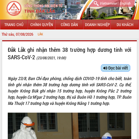
|
Vietnamese
English
TRANG CHỦ
CHÍNH QUYỀN
CÔNG DÂN
DOANH NGHIỆP
DU KHÁCH
Thứ sáu, 07/08/2026
CHÀO MỪ
GIỚI THIỆU
Đắk Lắk ghi nhận thêm 38 trường hợp dương tính với
SARS-CoV-2
(23/08/2021, 19:00)
LÃNH ĐẠO UBND TỈNH
Đọc bài viết
TIN TỨC SỰ KIỆN
Ngày 23/8, Ban Chỉ đạo phòng, chống dịch COVID-19 tỉnh cho biết, toàn
SỞ, BAN, NGÀNH
tỉnh ghi nhận thêm 38 trường hợp dương tính với SARS-CoV-2. Cụ thể,
huyện Krông Búk ghi nhận 15 trường hợp, huyện Krông Pắc 2 trường
UBND CÁC XÃ, PHƯỜNG
hợp, huyện Cư M’gar 2 trường hợp, thị xã Buôn Hồ 1 trường hợp, TP. Buôn
Ma Thuột 17 trường hợp và huyện Krông Năng 1 trường hợp.
THÔNG TIN CHỈ ĐẠO ĐIỀU HÀNH
HỆ THỐNG VĂN BẢN
VĂN BẢN HĐND TỈNH