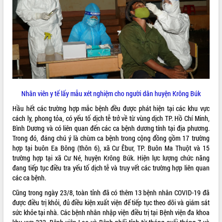
ĐIỂM TIN VĂN BẢN
QUY HOẠCH - KẾ HOẠCH
Nhân viên y tế lấy mẫu xét nghiệm cho người dân huyện Krông Búk
Hầu hết các trường hợp mắc bệnh đều được phát hiện tại các khu vực
cách ly, phong tỏa, có yếu tố dịch tễ trở về từ vùng dịch TP. Hồ Chí Minh,
Bình Dương và có liên quan đến các ca bệnh dương tính tại địa phương.
Trong đó, đáng chú ý là chùm ca bệnh trong cộng đồng gồm 17 trường
hợp tại buôn Ea Bông (thôn 6), xã Cư Êbur, TP. Buôn Ma Thuột và 15
trường hợp tại xã Cư Né, huyện Krông Búk. Hiện lực lượng chức năng
đang tiếp tục điều tra yếu tố dịch tễ và truy vết các trường hợp liên quan
các ca bệnh.
Cũng trong ngày 23/8, toàn tỉnh đã có thêm 13 bệnh nhân COVID-19 đã
được điều trị khỏi, đủ điều kiện xuất viện để tiếp tục theo dõi và giám sát
sức khỏe tại nhà. Các bệnh nhân nhập viện điều trị tại Bệnh viện đa khoa