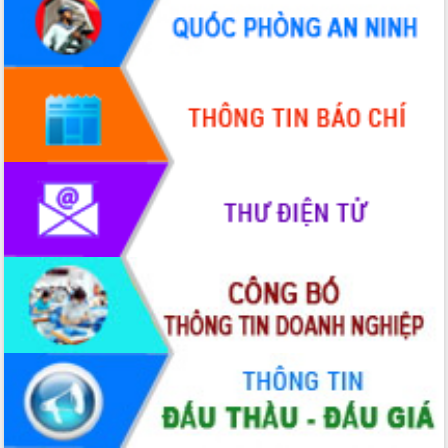
Hội thảo khoa học “Giải pháp thúc đẩy
phát triển nền kinh tế xanh tại tỉnh
Đắk Lắk”
Tăng cường giám sát, đôn đốc thực
hiện nhiệm vụ quản lý tài sản công
hàng tuần
Tháo gỡ những vướng mắc, đẩy mạnh
công tác cải cách thủ tục hành chính
tại Trung tâm Phục vụ hành chính
công tỉnh
Đắk Lắk: Tôn vinh 46 giải pháp tại Hội
thi Sáng tạo Kỹ thuật 2024 - 2025
Đắk Lắk rà soát, điều chỉnh Đề án 190
về phát triển nuôi trồng thủy sản
Phó Chủ tịch UBND tỉnh Đắk Lắk
Trương Công Thái kiểm tra thực địa
Dự án cao tốc Khánh Hòa - Buôn Ma
Thuột
Định vị cà phê Việt Nam như một “di
sản sống” trong dòng chảy toàn cầu