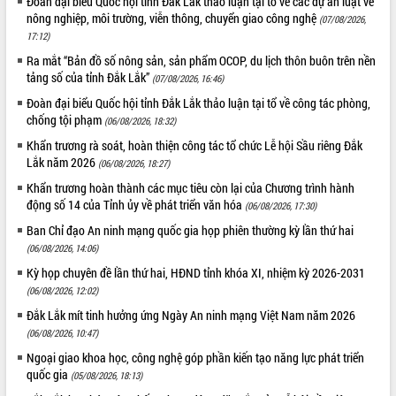
Đoàn đại biểu Quốc hội tỉnh Đắk Lắk thảo luận tại tổ về các dự án luật về
quan trọng
nông nghiệp, môi trường, viễn thông, chuyển giao công nghệ
(07/08/2026,
17:12)
Bí thư Tỉnh ủy Lương Nguyễn Minh
Triết thăm, tặng quà người có công với
Ra mắt “Bản đồ số nông sản, sản phẩm OCOP, du lịch thôn buôn trên nền
cách mạng
tảng số của tỉnh Đắk Lắk”
(07/08/2026, 16:46)
Rà soát, hoàn thiện hệ thống thiết chế
Đoàn đại biểu Quốc hội tỉnh Đắk Lắk thảo luận tại tổ về công tác phòng,
văn hóa, thể thao đáp ứng yêu cầu
LIÊN KẾT WEB
chống tội phạm
(06/08/2026, 18:32)
phát triển mới
Khẩn trương rà soát, hoàn thiện công tác tổ chức Lễ hội Sầu riêng Đắk
Thường trực HĐND tỉnh Đắk Lắk gặp
Lắk năm 2026
(06/08/2026, 18:27)
mặt Đoàn chuyên gia y tế TP. Hồ Chí
Khẩn trương hoàn thành các mục tiêu còn lại của Chương trình hành
Minh
THỐNG KÊ TRUY CẬP
động số 14 của Tỉnh ủy về phát triển văn hóa
(06/08/2026, 17:30)
Lễ truy điệu và an táng hài cốt liệt sĩ
tại Nghĩa trang Liệt sĩ xã Sơn Hòa
Ban Chỉ đạo An ninh mạng quốc gia họp phiên thường kỳ lần thứ hai
Hôm nay:
27708
(06/08/2026, 14:06)
Bàn giải pháp tháo gỡ khó khăn trong
Tất cả:
66040448
xuất khẩu sầu riêng và triển khai quy
Kỳ họp chuyên đề lần thứ hai, HĐND tỉnh khóa XI, nhiệm kỳ 2026-2031
định EUDR
(06/08/2026, 12:02)
Thứ trưởng Bộ Nông nghiệp và Môi
Đắk Lắk mít tinh hưởng ứng Ngày An ninh mạng Việt Nam năm 2026
trường Nguyễn Hoàng Hiệp khảo sát
(06/08/2026, 10:47)
vùng trồng và doanh nghiệp đóng gói
Ngoại giao khoa học, công nghệ góp phần kiến tạo năng lực phát triển
sầu riêng tại Đắk Lắk
quốc gia
(05/08/2026, 18:13)
Trình diễn nghệ thuật chế biến các