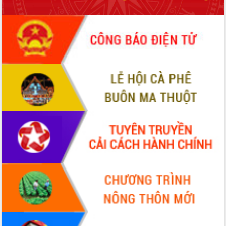
Quy hoạch và Xúc tiến đầu tư tỉnh Đắk
Lắk
Khơi thông điểm nghẽn, đẩy nhanh
giải ngân vốn khắc phục thiên tai
HĐND tỉnh thông qua điều chỉnh Quy
hoạch tỉnh thời kỳ 2021-2030
Hội thảo góp ý hồ sơ điều chỉnh quy
hoạch tỉnh Đắk Lắk thời kỳ 2021-2030,
tầm nhìn đến năm 2050
Nâng cao hiệu quả hoạt động của các
doanh nghiệp nhà nước
Hội nghị triển khai kết nối mạng
truyền số liệu chuyên dùng phục vụ cơ
quan Đảng, Nhà nước
Lễ phát động chuỗi hoạt động chung
tay làm sạch môi trường
Xã Ea Kar bước chuyển mình trong
công tác cải cách hành chính mô hình
mới
UBND tỉnh họp báo định kỳ tháng 4
năm 2026