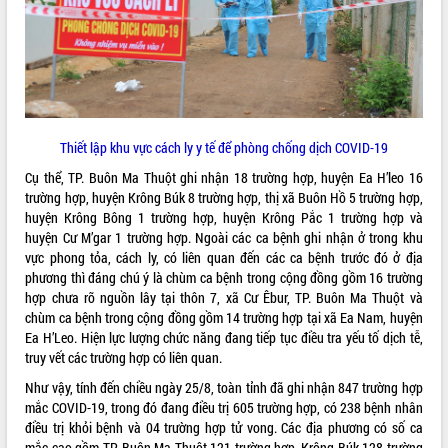
ĐIỂM TIN VĂN BẢN
QUY HOẠCH - KẾ HOẠCH
Thiết lập khu vực cách ly y tế để phòng chống dịch COVID-19
Cụ thể, TP. Buôn Ma Thuột ghi nhận 18 trường hợp, huyện Ea H’leo 16
trường hợp, huyện Krông Búk 8 trường hợp, thị xã Buôn Hồ 5 trường hợp,
huyện Krông Bông 1 trường hợp, huyện Krông Pắc 1 trường hợp và
huyện Cư M’gar 1 trường hợp. Ngoài các ca bệnh ghi nhận ở trong khu
vực phong tỏa, cách ly, có liên quan đến các ca bệnh trước đó ở địa
phương thì đáng chú ý là chùm ca bệnh trong cộng đồng gồm 16 trường
hợp chưa rõ nguồn lây tại thôn 7, xã Cư Êbur, TP. Buôn Ma Thuột và
chùm ca bệnh trong cộng đồng gồm 14 trường hợp tại xã Ea Nam, huyện
Ea H’Leo. Hiện lực lượng chức năng đang tiếp tục điều tra yếu tố dịch tễ,
truy vết các trường hợp có liên quan.
Như vậy, tính đến chiều ngày 25/8, toàn tỉnh đã ghi nhận 847 trường hợp
mắc COVID-19, trong đó đang điều trị 605 trường hợp, có 238 bệnh nhân
điều trị khỏi bệnh và 04 trường hợp tử vong. Các địa phương có số ca
mắc cao gồm TP. Buôn Ma Thuột 121 trường hợp, Krông Búk 128 trường