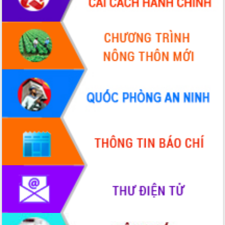
hiện Đề án 06 của Chính phủ
Họp báo thông tin về Hội nghị Công bố
Quy hoạch và Xúc tiến đầu tư tỉnh Đắk
Lắk
Khơi thông điểm nghẽn, đẩy nhanh
giải ngân vốn khắc phục thiên tai
HĐND tỉnh thông qua điều chỉnh Quy
hoạch tỉnh thời kỳ 2021-2030
Hội thảo góp ý hồ sơ điều chỉnh quy
hoạch tỉnh Đắk Lắk thời kỳ 2021-2030,
tầm nhìn đến năm 2050
Nâng cao hiệu quả hoạt động của các
doanh nghiệp nhà nước
Hội nghị triển khai kết nối mạng
truyền số liệu chuyên dùng phục vụ cơ
quan Đảng, Nhà nước
Lễ phát động chuỗi hoạt động chung
tay làm sạch môi trường
Xã Ea Kar bước chuyển mình trong
công tác cải cách hành chính mô hình
mới