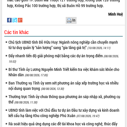
hợp, Krông Pắc 100 trường hợp, thị xã Buôn Hồ 99 trường hợp.
VIDEO
Minh Huệ
In
Các tin khác
Chủ tịch UBND tỉnh Đỗ Hữu Huy: Ngành nông nghiệp cần chuyển mạnh
từ tư duy quản lý “sản lượng” sang “gia tăng giá trị”
(10/08/2026, 14:11)
Đẩy nhanh tiến độ giải phóng mặt bằng các dự án trọng điểm
(08/08/2026,
19:53)
Trailer Lễ hội Sầu riêng Đắk Lắk năm
Bí thư Tỉnh ủy Lương Nguyễn Minh Triết kiểm tra việc khám sức khỏe cho
2026
Nhân dân
(08/08/2026, 17:05)
Khám bệnh, cấp phát thuốc miễn phí
và tặng quà người dân xã Cư Pui
Ban Thường vụ Tỉnh ủy xem xét phương án sắp xếp trường học và nhiều
nội dung quan trọng
(08/08/2026, 13:30)
Hội nghị UBND tỉnh Đắk Lắk thường kỳ
tháng 7/2026
Thường trực Tỉnh ủy chưa thông qua phương án sáp nhập xã, phường cụ
thể
Lễ truy tặng danh hiệu “Bà Mẹ Việt
(08/08/2026, 11:30)
ALBUM ẢNH
Nam Anh hùng” và trao Huân chương
UBND tỉnh làm việc với Chủ đầu tư dự án Đầu tư xây dựng và kinh doanh
Lao động
kết cấu hạ tầng Khu công nghiệp Phú Xuân
(07/08/2026, 19:47)
UBND tỉnh Đắk Lắk triển khai nhiệm
Rà soát hiệu quả ứng dụng các đề tài khoa học và công nghệ, thúc đẩy
vụ 6 tháng cuối năm 2026