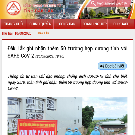
|
Vietnamese
English
TRANG CHỦ
CHÍNH QUYỀN
CÔNG DÂN
DOANH NGHIỆP
DU KHÁCH
Thứ hai, 10/08/2026
TIN ĐIỆN TỬ TỈNH ĐẮK LẮK
GIỚI THIỆU
Đắk Lắk ghi nhận thêm 50 trường hợp dương tính với
SARS-CoV-2
(25/08/2021, 18:16)
LÃNH ĐẠO UBND TỈNH
Đọc bài viết
TIN TỨC SỰ KIỆN
Thông tin từ Ban Chỉ đạo phòng, chống dịch COVID-19 tỉnh cho biết,
SỞ, BAN, NGÀNH
ngày 25/8, toàn tỉnh ghi nhận thêm 50 trường hợp dương tính với SARS-
CoV-2.
UBND CÁC XÃ, PHƯỜNG
THÔNG TIN CHỈ ĐẠO ĐIỀU HÀNH
HỆ THỐNG VĂN BẢN
VĂN BẢN HĐND TỈNH