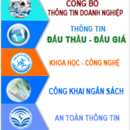
UBND tỉnh họp báo định kỳ tháng 4
năm 2026
Hội thảo khoa học “Giải pháp thúc đẩy
phát triển nền kinh tế xanh tại tỉnh
Đắk Lắk”
Tăng cường giám sát, đôn đốc thực
hiện nhiệm vụ quản lý tài sản công
hàng tuần
Tháo gỡ những vướng mắc, đẩy mạnh
công tác cải cách thủ tục hành chính
tại Trung tâm Phục vụ hành chính
công tỉnh
Đắk Lắk: Tôn vinh 46 giải pháp tại Hội
thi Sáng tạo Kỹ thuật 2024 - 2025
Đắk Lắk rà soát, điều chỉnh Đề án 190
về phát triển nuôi trồng thủy sản
Phó Chủ tịch UBND tỉnh Đắk Lắk
Trương Công Thái kiểm tra thực địa
Dự án cao tốc Khánh Hòa - Buôn Ma
Thuột