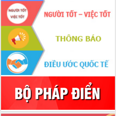
Định vị cà phê Việt Nam như một “di
sản sống” trong dòng chảy toàn cầu
Xây dựng nông thôn mới: Nâng cao đời
sống người dân từ những mô hình thiết
thực
Quyết liệt tháo gỡ vướng mắc, đẩy
nhanh tiến độ các dự án trọng điểm
trong Khu kinh tế Nam Phú Yên
Hòn Yến phát triển du lịch gắn với bảo
tồn biển
Lấy ý kiến điều chỉnh Quy hoạch tỉnh
Đắk Lắk thời kỳ 2021-2030, tầm nhìn
đến năm 2050
Phát động chiến dịch 30 ngày đêm
giải phóng mặt bằng Tuyến đường bộ
ven biển
Đắk Lắk nỗ lực thúc đẩy tăng trưởng
kinh tế từ 10% trở lên trong Quý
II/2026
Đắk Lắk ký kết thỏa thuận hợp tác về
chuyển đổi số giai đoạn 2026 – 2030