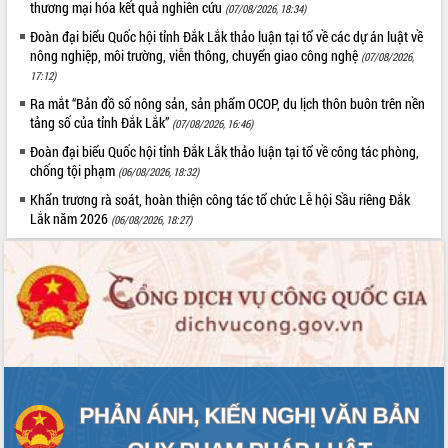
thương mại hóa kết quả nghiên cứu
(07/08/2026, 18:34)
Kỳ họp thứ Hai, Hội đồng nhân dân
Đoàn đại biểu Quốc hội tỉnh Đắk Lắk thảo luận tại tổ về các dự án luật về
tỉnh khóa XI quyết nghị nhiều nội dung
nông nghiệp, môi trường, viễn thông, chuyển giao công nghệ
(07/08/2026,
quan trọng
17:12)
Bí thư Tỉnh ủy Lương Nguyễn Minh
Ra mắt “Bản đồ số nông sản, sản phẩm OCOP, du lịch thôn buôn trên nền
Triết thăm, tặng quà người có công với
tảng số của tỉnh Đắk Lắk”
(07/08/2026, 16:46)
cách mạng
LIÊN KẾT WEB
Đoàn đại biểu Quốc hội tỉnh Đắk Lắk thảo luận tại tổ về công tác phòng,
Rà soát, hoàn thiện hệ thống thiết chế
chống tội phạm
văn hóa, thể thao đáp ứng yêu cầu
(06/08/2026, 18:32)
phát triển mới
Khẩn trương rà soát, hoàn thiện công tác tổ chức Lễ hội Sầu riêng Đắk
Thường trực HĐND tỉnh Đắk Lắk gặp
Lắk năm 2026
(06/08/2026, 18:27)
THỐNG KÊ TRUY CẬP
mặt Đoàn chuyên gia y tế TP. Hồ Chí
Minh
Hôm nay:
25862
Lễ truy điệu và an táng hài cốt liệt sĩ
Tất cả:
66138976
tại Nghĩa trang Liệt sĩ xã Sơn Hòa
Bàn giải pháp tháo gỡ khó khăn trong
xuất khẩu sầu riêng và triển khai quy
định EUDR
Thứ trưởng Bộ Nông nghiệp và Môi
trường Nguyễn Hoàng Hiệp khảo sát
vùng trồng và doanh nghiệp đóng gói