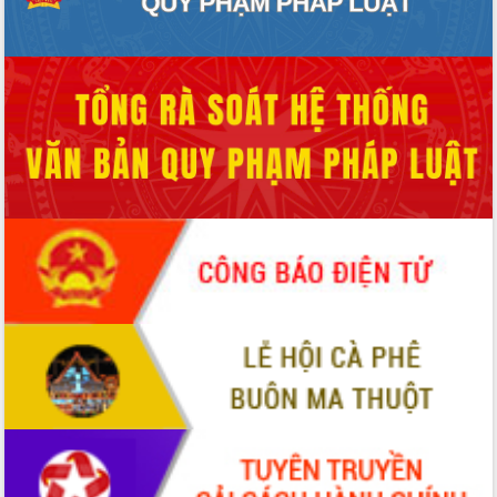
sầu riêng tại Đắk Lắk
Trình diễn nghệ thuật chế biến các
món ăn từ sầu riêng
Đắk Lắk công bố Quy hoạch và xúc
tiến đầu tư tỉnh
Ngành cá ngừ Đắk Lắk chủ động thích
ứng để giữ vững thị trường xuất khẩu
Diễn đàn Kinh tế tư nhân Việt Nam đột
phá cơ chế - Hợp tác công tư
Đề án 06 tạo bước ngoặt đột phá trong
cải cách hành chính tỉnh Đắk Lắk
Kết nối tour, đẩy mạnh chuyển đổi số
để phát triển du lịch Đắk Lắk
Khởi động Dự án Đầu tư xây dựng hạ
tầng kỹ thuật Cụm công nghiệp Tân
Tiến
Gặp mặt các cơ quan báo chí nhân Kỷ
niệm 101 năm Ngày Báo chí Cách
mạng Việt Nam
Đắk Lắk sơ kết 4 năm triển khai thực