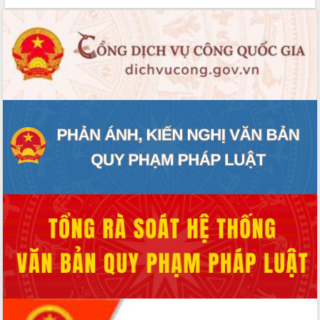
món ăn từ sầu riêng
Đắk Lắk công bố Quy hoạch và xúc
tiến đầu tư tỉnh
Ngành cá ngừ Đắk Lắk chủ động thích
ứng để giữ vững thị trường xuất khẩu
Diễn đàn Kinh tế tư nhân Việt Nam đột
phá cơ chế - Hợp tác công tư
Đề án 06 tạo bước ngoặt đột phá trong
cải cách hành chính tỉnh Đắk Lắk
Kết nối tour, đẩy mạnh chuyển đổi số
để phát triển du lịch Đắk Lắk
Khởi động Dự án Đầu tư xây dựng hạ
tầng kỹ thuật Cụm công nghiệp Tân
Tiến
Gặp mặt các cơ quan báo chí nhân Kỷ
niệm 101 năm Ngày Báo chí Cách
mạng Việt Nam
Đắk Lắk sơ kết 4 năm triển khai thực
hiện Đề án 06 của Chính phủ
Họp báo thông tin về Hội nghị Công bố