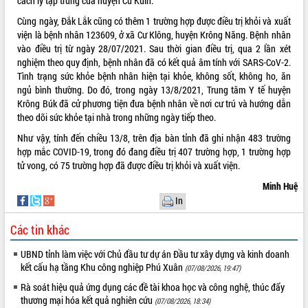
cách ly tập trung của huyện Cư Kuin.
VIDEO
Cùng ngày, Đắk Lắk cũng có thêm 1 trường hợp được điều trị khỏi và xuất
viện là bệnh nhân 123609, ở xã Cư Klông, huyện Krông Năng. Bệnh nhân
vào điều trị từ ngày 28/07/2021. Sau thời gian điều trị, qua 2 lần xét
nghiệm theo quy định, bệnh nhân đã có kết quả âm tính với SARS-CoV-2.
Tình trạng sức khỏe bệnh nhân hiện tại khỏe, không sốt, không ho, ăn
ngủ bình thường. Do đó, trong ngày 13/8/2021, Trung tâm Y tế huyện
Krông Búk đã cử phương tiện đưa bệnh nhân về nơi cư trú và hướng dẫn
theo dõi sức khỏe tại nhà trong những ngày tiếp theo.
Như vậy, tính đến chiều 13/8, trên địa bàn tỉnh đã ghi nhận 483 trường
hợp mắc COVID-19, trong đó đang điều trị 407 trường hợp, 1 trường hợp
Khám bệnh, cấp phát thuốc miễn phí
tử vong, có 75 trường hợp đã được điều trị khỏi và xuất viện.
và tặng quà người dân xã Cư Pui
Minh Huệ
Hội nghị UBND tỉnh Đắk Lắk thường kỳ
tháng 7/2026
In
Lễ truy tặng danh hiệu “Bà Mẹ Việt
Các tin khác
Nam Anh hùng” và trao Huân chương
Lao động
UBND tỉnh làm việc với Chủ đầu tư dự án Đầu tư xây dựng và kinh doanh
ALBUM ẢNH
UBND tỉnh Đắk Lắk triển khai nhiệm
kết cấu hạ tầng Khu công nghiệp Phú Xuân
(07/08/2026, 19:47)
vụ 6 tháng cuối năm 2026
Rà soát hiệu quả ứng dụng các đề tài khoa học và công nghệ, thúc đẩy
Kỳ họp thứ Hai, Hội đồng nhân dân
thương mại hóa kết quả nghiên cứu
(07/08/2026, 18:34)
tỉnh khóa XI quyết nghị nhiều nội dung