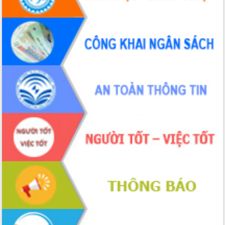
Xây dựng nông thôn mới: Nâng cao đời
sống người dân từ những mô hình thiết
thực
Quyết liệt tháo gỡ vướng mắc, đẩy
nhanh tiến độ các dự án trọng điểm
trong Khu kinh tế Nam Phú Yên
Hòn Yến phát triển du lịch gắn với bảo
tồn biển
Lấy ý kiến điều chỉnh Quy hoạch tỉnh
Đắk Lắk thời kỳ 2021-2030, tầm nhìn
đến năm 2050
Phát động chiến dịch 30 ngày đêm
giải phóng mặt bằng Tuyến đường bộ
ven biển
Đắk Lắk nỗ lực thúc đẩy tăng trưởng
kinh tế từ 10% trở lên trong Quý
II/2026
Đắk Lắk ký kết thỏa thuận hợp tác về
chuyển đổi số giai đoạn 2026 – 2030
với Tập đoàn Bưu chính Viễn thông
Việt Nam