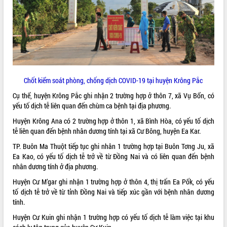
ĐIỂM TIN VĂN BẢN
QUY HOẠCH - KẾ HOẠCH
Chốt kiểm soát phòng, chống dịch COVID-19 tại huyện Krông Pắc
Cụ thể, huyện Krông Pắc ghi nhận 2 trường hợp ở thôn 7, xã Vụ Bổn, có
yếu tố dịch tễ liên quan đến chùm ca bệnh tại địa phương.
Huyện Krông Ana có 2 trường hợp ở thôn 1, xã Bình Hòa, có yếu tố dịch
tễ liên quan đến bệnh nhân dương tính tại xã Cư Bông, huyện Ea Kar.
TP. Buôn Ma Thuột tiếp tục ghi nhân 1 trường hợp tại Buôn Tơng Ju, xã
Ea Kao, có yếu tố dịch tễ trở về từ Đồng Nai và có liên quan đến bệnh
nhân dương tính ở địa phương.
Huyện Cư M’gar ghi nhận 1 trường hợp ở thôn 4, thị trấn Ea Pốk, có yếu
tố dịch tễ trở về từ tỉnh Đồng Nai và tiếp xúc gần với bệnh nhân dương
tính.
Huyện Cư Kuin ghi nhận 1 trường hợp có yếu tố dịch tễ làm việc tại khu