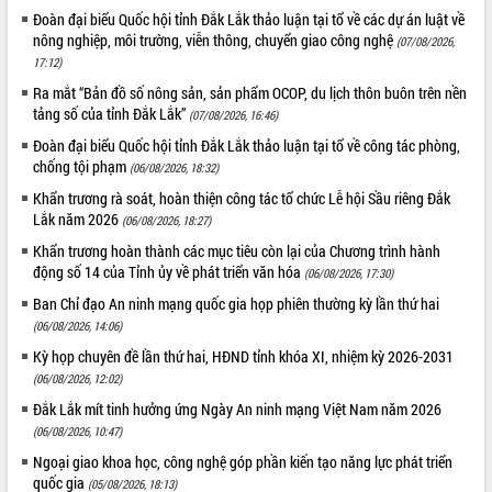
Đoàn đại biểu Quốc hội tỉnh Đắk Lắk thảo luận tại tổ về các dự án luật về
quan trọng
nông nghiệp, môi trường, viễn thông, chuyển giao công nghệ
(07/08/2026,
Bí thư Tỉnh ủy Lương Nguyễn Minh
17:12)
Triết thăm, tặng quà người có công với
cách mạng
Ra mắt “Bản đồ số nông sản, sản phẩm OCOP, du lịch thôn buôn trên nền
tảng số của tỉnh Đắk Lắk”
(07/08/2026, 16:46)
Rà soát, hoàn thiện hệ thống thiết chế
văn hóa, thể thao đáp ứng yêu cầu
LIÊN KẾT WEB
Đoàn đại biểu Quốc hội tỉnh Đắk Lắk thảo luận tại tổ về công tác phòng,
phát triển mới
chống tội phạm
(06/08/2026, 18:32)
Thường trực HĐND tỉnh Đắk Lắk gặp
Khẩn trương rà soát, hoàn thiện công tác tổ chức Lễ hội Sầu riêng Đắk
mặt Đoàn chuyên gia y tế TP. Hồ Chí
Lắk năm 2026
(06/08/2026, 18:27)
Minh
THỐNG KÊ TRUY CẬP
Khẩn trương hoàn thành các mục tiêu còn lại của Chương trình hành
Lễ truy điệu và an táng hài cốt liệt sĩ
động số 14 của Tỉnh ủy về phát triển văn hóa
(06/08/2026, 17:30)
tại Nghĩa trang Liệt sĩ xã Sơn Hòa
Hôm nay:
27925
Ban Chỉ đạo An ninh mạng quốc gia họp phiên thường kỳ lần thứ hai
Bàn giải pháp tháo gỡ khó khăn trong
Tất cả:
66073248
(06/08/2026, 14:06)
xuất khẩu sầu riêng và triển khai quy
định EUDR
Kỳ họp chuyên đề lần thứ hai, HĐND tỉnh khóa XI, nhiệm kỳ 2026-2031
(06/08/2026, 12:02)
Thứ trưởng Bộ Nông nghiệp và Môi
trường Nguyễn Hoàng Hiệp khảo sát
Đắk Lắk mít tinh hưởng ứng Ngày An ninh mạng Việt Nam năm 2026
vùng trồng và doanh nghiệp đóng gói
(06/08/2026, 10:47)
sầu riêng tại Đắk Lắk
Ngoại giao khoa học, công nghệ góp phần kiến tạo năng lực phát triển
Trình diễn nghệ thuật chế biến các
quốc gia
(05/08/2026, 18:13)