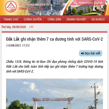
|
Vietnamese
English
TRANG CHỦ
CHÍNH QUYỀN
CÔNG DÂN
DOANH NGHIỆP
DU KHÁCH
Thứ bảy, 08/08/2026
CHÀO MỪ
GIỚI THIỆU
Đắk Lắk ghi nhận thêm 7 ca dương tính với SARS-CoV-2
(13/08/2021, 17:21)
LÃNH ĐẠO UBND TỈNH
Đọc bài viết
TIN TỨC SỰ KIỆN
Chiều 13/8, thông tin từ Ban Chỉ đạo phòng chống dịch COVID-19 tỉnh
SỞ, BAN, NGÀNH
Đắk Lắk cho biết, toàn tỉnh tiếp tục ghi nhận thêm 7 trường hợp dương
tính với SARS-CoV-2.
UBND CÁC XÃ, PHƯỜNG
THÔNG TIN CHỈ ĐẠO ĐIỀU HÀNH
HỆ THỐNG VĂN BẢN
VĂN BẢN HĐND TỈNH