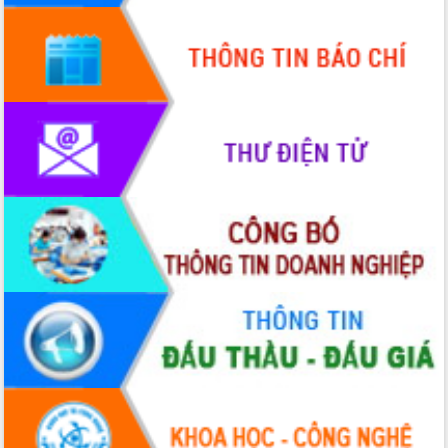
Hội thảo khoa học “Giải pháp thúc đẩy
phát triển nền kinh tế xanh tại tỉnh
Đắk Lắk”
Tăng cường giám sát, đôn đốc thực
hiện nhiệm vụ quản lý tài sản công
hàng tuần
Tháo gỡ những vướng mắc, đẩy mạnh
công tác cải cách thủ tục hành chính
tại Trung tâm Phục vụ hành chính
công tỉnh
Đắk Lắk: Tôn vinh 46 giải pháp tại Hội
thi Sáng tạo Kỹ thuật 2024 - 2025
Đắk Lắk rà soát, điều chỉnh Đề án 190
về phát triển nuôi trồng thủy sản
Phó Chủ tịch UBND tỉnh Đắk Lắk
Trương Công Thái kiểm tra thực địa
Dự án cao tốc Khánh Hòa - Buôn Ma
Thuột
Định vị cà phê Việt Nam như một “di
sản sống” trong dòng chảy toàn cầu