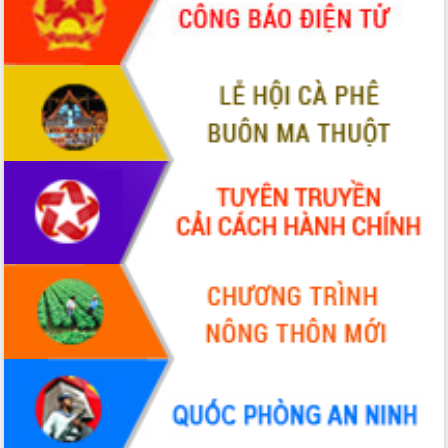
Quy hoạch và Xúc tiến đầu tư tỉnh Đắk
Lắk
Khơi thông điểm nghẽn, đẩy nhanh
giải ngân vốn khắc phục thiên tai
HĐND tỉnh thông qua điều chỉnh Quy
hoạch tỉnh thời kỳ 2021-2030
Hội thảo góp ý hồ sơ điều chỉnh quy
hoạch tỉnh Đắk Lắk thời kỳ 2021-2030,
tầm nhìn đến năm 2050
Nâng cao hiệu quả hoạt động của các
doanh nghiệp nhà nước
Hội nghị triển khai kết nối mạng
truyền số liệu chuyên dùng phục vụ cơ
quan Đảng, Nhà nước
Lễ phát động chuỗi hoạt động chung
tay làm sạch môi trường
Xã Ea Kar bước chuyển mình trong
công tác cải cách hành chính mô hình
mới
UBND tỉnh họp báo định kỳ tháng 4
năm 2026