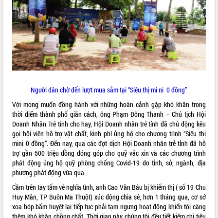
thực
Quyết liệt tháo gỡ vướng mắc, đẩy
nhanh tiến độ các dự án trọng điểm
trong Khu kinh tế Nam Phú Yên
Hòn Yến phát triển du lịch gắn với bảo
tồn biển
Lấy ý kiến điều chỉnh Quy hoạch tỉnh
Đắk Lắk thời kỳ 2021-2030, tầm nhìn
đến năm 2050
Người dân chờ đến lượt mua sắm tại “Siêu thị mi ni 0 đồng”
Phát động chiến dịch 30 ngày đêm
Với mong muốn đồng hành với những hoàn cảnh gặp khó khăn trong
giải phóng mặt bằng Tuyến đường bộ
thời điểm thành phố giãn cách, ông Phạm Đông Thanh – Chủ tịch Hội
ven biển
Doanh Nhân Trẻ tỉnh cho hay, Hội Doanh nhân trẻ tỉnh đã chủ động kêu
Đắk Lắk nỗ lực thúc đẩy tăng trưởng
gọi hội viên hỗ trợ vật chất, kinh phí ủng hộ cho chương trình “Siêu thị
kinh tế từ 10% trở lên trong Quý
mini 0 đồng”. Đến nay, qua các đợt dịch Hội Doanh nhân trẻ tỉnh đã hỗ
II/2026
trợ gần 500 triệu đồng đóng góp cho quỹ vắc xin và các chương trình
Đắk Lắk ký kết thỏa thuận hợp tác về
phát động ủng hộ quỹ phòng chống Covid-19 do tỉnh, sở, ngành, địa
chuyển đổi số giai đoạn 2026 – 2030
phương phát động vừa qua.
với Tập đoàn Bưu chính Viễn thông
Cầm trên tay tấm vé nghĩa tình, anh Cao Văn Báu bị khiếm thị ( số 19 Chu
Việt Nam
Huy Mân, TP Buôn Ma Thuột) xúc động chia sẻ, hơn 1 tháng qua, cơ sở
Thứ trưởng Bộ Y tế làm việc với tỉnh
xoa bóp bấm huyệt lại tiếp tục phải tạm ngưng hoạt động khiến tôi càng
Đắk Lắk về phát triển nhân lực y tế
thêm khó khăn chồng chất. Thời gian này chúng tôi đều tiết kiệm chi tiêu