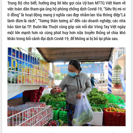
tiến đầu tư tỉnh
Trung Bộ cho biết, hưởng ứng lời kêu gọi của Uỷ ban MTTQ Việt Nam về
việc toàn dân tham gia ủng hộ phòng chống dịch Covid-19, “Siêu thị mi ni
Ngành cá ngừ Đắk Lắk chủ động thích
0 đồng” là hoạt động mang ý nghĩa cao đẹp nhằm lan tỏa thông điệp“Lá
ứng để giữ vững thị trường xuất khẩu
lành đùm là rách”, “Tương thân tương ái” đến các doanh nghiệp, các nhà
Diễn đàn Kinh tế tư nhân Việt Nam đột
hảo tâm tại TP. Buôn Ma Thuột cùng góp sức nối dài Vòng Tay Việt ngày
phá cơ chế - Hợp tác công tư
một lớn mạnh hơn và cùng phát huy hơn nữa truyền thống sẻ chia khó
Đề án 06 tạo bước ngoặt đột phá trong
khăn trong bối cảnh đại dịch Covid-19, để không ai bị bỏ lại phía sau.
cải cách hành chính tỉnh Đắk Lắk
Kết nối tour, đẩy mạnh chuyển đổi số
để phát triển du lịch Đắk Lắk
Khởi động Dự án Đầu tư xây dựng hạ
tầng kỹ thuật Cụm công nghiệp Tân
Tiến
Gặp mặt các cơ quan báo chí nhân Kỷ
niệm 101 năm Ngày Báo chí Cách
mạng Việt Nam
Đắk Lắk sơ kết 4 năm triển khai thực
hiện Đề án 06 của Chính phủ
Họp báo thông tin về Hội nghị Công bố
Quy hoạch và Xúc tiến đầu tư tỉnh Đắk
Lắk