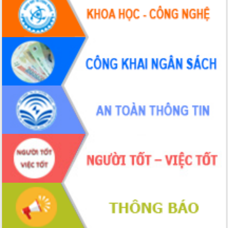
tháng 01/2026
Phó Thủ tướng Hồ Quốc Dũng đánh giá
cao kết quả Chiến dịch Quang Trung
tại Đắk Lắk
Hội nghị Ban Chấp hành Đảng bộ tỉnh
Đắk Lắk lần thứ 2 (mở rộng)
Tập trung giải phóng mặt bằng, đẩy
nhanh tiến độ Tuyến đường bộ ven
biển
Gỡ khó, khởi công xây dựng, sửa chữa
toàn bộ nhà ở cho hộ dân đúng tiến độ
đề ra
UBND tỉnh Đắk Lắk tổng kết công tác
quốc phòng, quân sự địa phương năm
2025
Tập trung triển khai quyết liệt, đồng bộ
các giải pháp nhằm thực hiện hiệu quả
các nhiệm vụ đề ra năm 2025
Phát huy vai trò của người có uy tín
trong phòng chống tảo hôn và hôn
nhân cận huyết thống