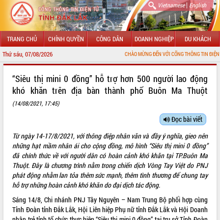
|
Vietnamese
English
TRANG CHỦ
CHÍNH QUYỀN
CÔNG DÂN
DOANH NGHIỆP
DU KHÁCH
Thứ sáu, 07/08/2026
CHÀO MỪNG ĐẾN VỚI CỔNG THÔNG TIN ĐIỆN TỬ TỈNH ĐẮK LẮK
GIỚI THIỆU
“Siêu thị mini 0 đồng” hỗ trợ hơn 500 người lao động
khó khăn trên địa bàn thành phố Buôn Ma Thuột
LÃNH ĐẠO UBND TỈNH
(14/08/2021, 17:45)
TIN TỨC SỰ KIỆN
Đọc bài viết
SỞ, BAN, NGÀNH
Từ ngày 14-17/8/2021, với thông điệp nhân văn và đầy ý nghĩa, gieo nên
những hạt mầm nhân ái cho cộng đồng, mô hình “Siêu thị mini 0 đồng”
UBND CÁC XÃ, PHƯỜNG
đã chính thức về với người dân có hoàn cảnh khó khăn tại TP.Buôn Ma
Thuột. Đây là chương trình nằm trong chiến dịch Vòng Tay Việt do PNJ
THÔNG TIN CHỈ ĐẠO ĐIỀU HÀNH
phát động nhằm lan tỏa thêm sức mạnh, thêm tình thương để chung tay
hỗ trợ những hoàn cảnh khó khăn do đại dịch tác động.
HỆ THỐNG VĂN BẢN
Sáng 14/8, Chi nhánh PNJ Tây Nguyên – Nam Trung Bộ phối hợp cùng
Tỉnh Đoàn tỉnh Đắk Lắk, Hội Liên hiệp Phụ nữ tỉnh Đắk Lắk và Hội Doanh
VĂN BẢN HĐND TỈNH
nhân trẻ tỉnh tổ chức thực hiện “Siêu thị mini 0 đồng” tại trụ sở Tỉnh Đoàn