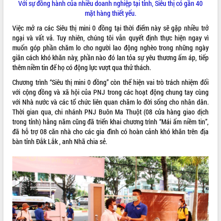
Khơi thông điểm nghẽn, đẩy nhanh
Với sự đồng hành của nhiều doanh nghiệp tại tỉnh, Siêu thị có gần 40
giải ngân vốn khắc phục thiên tai
mặt hàng thiết yếu.
HĐND tỉnh thông qua điều chỉnh Quy
Việc mở ra các Siêu thị mini 0 đồng tại thời điểm này sẽ gặp nhiều trở
hoạch tỉnh thời kỳ 2021-2030
ngại và vất vả. Tuy nhiên, chúng tôi vẫn quyết định thực hiện ngay vì
Hội thảo góp ý hồ sơ điều chỉnh quy
muốn góp phần chăm lo cho người lao động nghèo trong những ngày
hoạch tỉnh Đắk Lắk thời kỳ 2021-2030,
giãn cách khó khăn này, phần nào đó lan tỏa sự yêu thương ấm áp, tiếp
tầm nhìn đến năm 2050
thêm niềm tin để họ có động lực vượt qua thử thách.
Nâng cao hiệu quả hoạt động của các
Chương trình “Siêu thị mini 0 đồng” còn thể hiện vai trò trách nhiệm đối
doanh nghiệp nhà nước
với cộng đồng và xã hội của PNJ trong các hoạt động chung tay cùng
Hội nghị triển khai kết nối mạng
với Nhà nước và các tổ chức liên quan chăm lo đời sống cho nhân dân.
truyền số liệu chuyên dùng phục vụ cơ
Thời gian qua, chi nhánh PNJ Buôn Ma Thuột (08 cửa hàng giao dịch
quan Đảng, Nhà nước
trong tỉnh) hằng năm cũng đã triển khai chương trình “Mái ấm niềm tin”,
đã hỗ trợ 08 căn nhà cho các gia đình có hoàn cảnh khó khăn trên địa
Lễ phát động chuỗi hoạt động chung
bàn tỉnh Đắk Lắk , anh Nhã chia sẻ.
tay làm sạch môi trường
Xã Ea Kar bước chuyển mình trong
công tác cải cách hành chính mô hình
mới
UBND tỉnh họp báo định kỳ tháng 4
năm 2026
Hội thảo khoa học “Giải pháp thúc đẩy
phát triển nền kinh tế xanh tại tỉnh