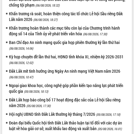
chống tội phạm
(06/08/2026, 18:32)
Giai đoạn 2026-2030, Đắk Lắk phấn
đấu có 77% xã đạt chuẩn nông thôn
Khẩn trương rà soát, hoàn thiện công tác tổ chức Lễ hội Sầu riêng Đắk
Lắk năm 2026
mới
(06/08/2026, 18:27)
Chuyển đổi số 'mở đường' cho nông
Khẩn trương hoàn thành các mục tiêu còn lại của Chương trình hành
nghiệp Đắk Lắk tăng trưởng bứt phá
động số 14 của Tỉnh ủy về phát triển văn hóa
(06/08/2026, 17:30)
Triển khai đồng bộ đo đạc, lập hồ sơ
Ban Chỉ đạo An ninh mạng quốc gia họp phiên thường kỳ lần thứ hai
địa chính, hoàn thiện cơ sở dữ liệu đất
(06/08/2026, 14:06)
đai
Kỳ họp chuyên đề lần thứ hai, HĐND tỉnh khóa XI, nhiệm kỳ 2026-2031
Ứng dụng sinh trắc học - Bước tiến
(06/08/2026, 12:02)
trong hành trình chuyển đổi số tại Đắk
Đắk Lắk mít tinh hưởng ứng Ngày An ninh mạng Việt Nam năm 2026
Lắk
(06/08/2026, 10:47)
Đắk Lắk nâng cao hiệu quả công tác
Đảng từ Sổ tay đảng viên điện tử
Ngoại giao khoa học, công nghệ góp phần kiến tạo năng lực phát triển
quốc gia
(05/08/2026, 18:13)
Đắk Lắk đẩy mạnh nuôi biển công
nghệ, hướng tới phát triển thủy sản
Đắk Lắk họp báo công bố 17 hoạt động đặc sắc của Lễ hội Sầu riêng
bền vững
năm 2026
(05/08/2026, 17:30)
Tập huấn nâng cao năng lực triển khai
Hội nghị UBND tỉnh Đắk Lắk thường kỳ tháng 7/2026
(05/08/2026, 17:18)
chuyển đổi số cho cán bộ, công chức
Đoàn đại biểu Quốc hội tỉnh Đắk Lắk thảo luận tại tổ đối với các dự án
cấp xã
luật về hòa giải cơ sở, xuất khẩu lao động và xuất bản
(05/08/2026, 16:01)
Đắk Lắk phát động hưởng ứng Ngày