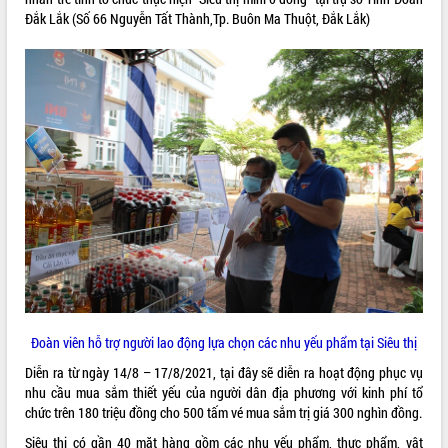
Đắk Lắk (Số 66 Nguyễn Tất Thành,Tp. Buôn Ma Thuột, Đắk Lắk)
ĐIỂM TIN VĂN BẢN
QUY HOẠCH - KẾ HOẠCH
Đoàn viên hỗ trợ người lao động lựa chọn các nhu yếu phẩm tại Siêu thị
Diễn ra từ ngày 14/8 – 17/8/2021, tại đây sẽ diễn ra hoạt động phục vụ
nhu cầu mua sắm thiết yếu của người dân địa phương với kinh phí tổ
chức trên 180 triệu đồng cho 500 tấm vé mua sắm trị giá 300 nghìn đồng.
Siêu thị có gần 40 mặt hàng gồm các nhu yếu phẩm, thực phẩm, vật