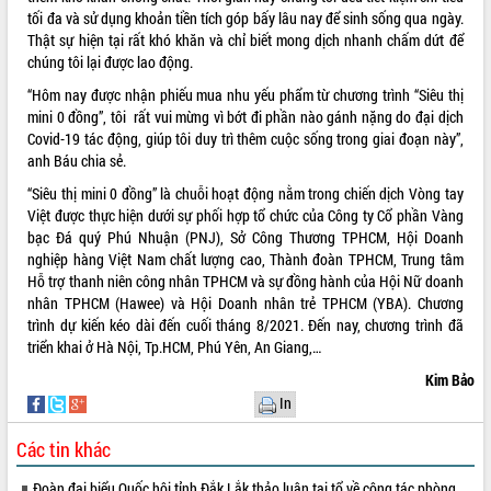
cho trạm y tế cấp xã
tối đa và sử dụng khoản tiền tích góp bấy lâu nay để sinh sống qua ngày.
Du lịch Đắk Lắk nâng tầm trải nghiệm
Thật sự hiện tại rất khó khăn và chỉ biết mong dịch nhanh chấm dứt để
du khách thông qua Hệ thống cơ sở dữ
chúng tôi lại được lao động.
liệu và Bản đồ số
“Hôm nay được nhận phiếu mua nhu yếu phẩm từ chương trình “Siêu thị
Tập huấn ứng dụng trí tuệ nhân tạo (AI)
mini 0 đồng”, tôi rất vui mừng vì bớt đi phần nào gánh nặng do đại dịch
trong thương mại điện tử năm 2026
Covid-19 tác động, giúp tôi duy trì thêm cuộc sống trong giai đoạn này”,
Đoàn đại biểu Quốc hội tỉnh Đắk Lắk
anh Báu chia sẻ.
trao đổi thông tin trước Kỳ họp thứ
“Siêu thị mini 0 đồng” là chuỗi hoạt động nằm trong chiến dịch Vòng tay
nhất, Quốc hội khóa XVI
Việt được thực hiện dưới sự phối hợp tổ chức của Công ty Cổ phần Vàng
Quyết liệt cải cách hành chính, khơi
bạc Đá quý Phú Nhuận (PNJ), Sở Công Thương TPHCM, Hội Doanh
thông nguồn lực phát triển
nghiệp hàng Việt Nam chất lượng cao, Thành đoàn TPHCM, Trung tâm
Nâng cao hiệu lực, hiệu quả HĐND
Hỗ trợ thanh niên công nhân TPHCM và sự đồng hành của Hội Nữ doanh
tỉnh thông qua hiện đại hóa hành chính
nhân TPHCM (Hawee) và Hội Doanh nhân trẻ TPHCM (YBA). Chương
trình dự kiến kéo dài đến cuối tháng 8/2021. Đến nay, chương trình đã
Xã Ea Phê gắn cải cách hành chính với
triển khai ở Hà Nội, Tp.HCM, Phú Yên, An Giang,…
chuyển đổi số
Phó Chủ tịch Thường trực UBND tỉnh
Kim Bảo
Hồ Thị Nguyên Thảo làm việc tại Trung
In
tâm Phục vụ hành chính công xã Ea
Phê
Các tin khác
Xây dựng nền hành chính số đồng
Đoàn đại biểu Quốc hội tỉnh Đắk Lắk thảo luận tại tổ về công tác phòng,
hành cùng nông dân dân, doanh nghiệp