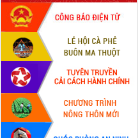
phiếu
Đắk Lắk sẵn sàng các điều kiện cho
Ngày hội bầu cử đại biểu Quốc hội
khóa XVI và HĐND các cấp nhiệm kỳ
2026-2031
Đảm bảo cuộc bầu cử đại biểu Quốc
hội và đại biểu HĐND các cấp diễn ra
an toàn, hiệu quả, đúng quy định
Thủ tướng Chính phủ Phạm Minh Chính
kiểm tra, chỉ đạo hoàn thành các dự
án cao tốc và thăm khu tái định cư tại
Đắk Lắk
Sôi nổi Hội đua ngựa truyền thống Gò
Thì Thùng mừng Xuân Bính Ngọ 2026
Lãnh đạo tỉnh dâng hương tưởng niệm
tại Đập Đồng Cam đầu Xuân Bính Ngọ
Ngành nông nghiệp phấn đấu tăng
trưởng đạt 5,86% trong năm 2026
UBND tỉnh Đắk Lắk triển khai công tác
quốc phòng, quân sự địa phương năm
2026