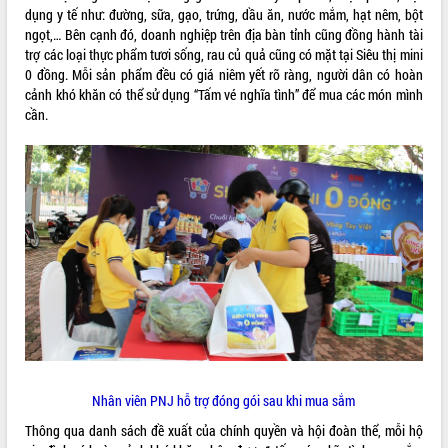
dụng y tế như: đường, sữa, gạo, trứng, dầu ăn, nước mắm, hạt nêm, bột
VIDEO
ngọt,… Bên cạnh đó, doanh nghiệp trên địa bàn tỉnh cũng đồng hành tài
trợ các loại thực phẩm tươi sống, rau củ quả cũng có mặt tại Siêu thị mini
0 đồng. Mỗi sản phẩm đều có giá niêm yết rõ ràng, người dân có hoàn
cảnh khó khăn có thể sử dụng “Tấm vé nghĩa tình” để mua các món mình
cần.
Hội nghị UBND tỉnh Đắk Lắk thường kỳ
tháng 7/2026
Lễ truy tặng danh hiệu “Bà Mẹ Việt
Nam Anh hùng” và trao Huân chương
Lao động
UBND tỉnh Đắk Lắk triển khai nhiệm
vụ 6 tháng cuối năm 2026
ALBUM ẢNH
Kỳ họp thứ Hai, Hội đồng nhân dân
Nhân viên PNJ hỗ trợ đóng gói sau khi mua sắm
tỉnh khóa XI quyết nghị nhiều nội dung
quan trọng
Thông qua danh sách đề xuất của chính quyền và hội đoàn thể, mỗi hộ
Bí thư Tỉnh ủy Lương Nguyễn Minh