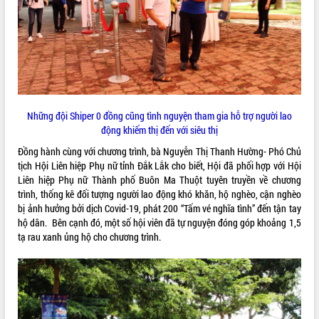
Đắk Lắk”
Tăng cường giám sát, đôn đốc thực
hiện nhiệm vụ quản lý tài sản công
hàng tuần
Tháo gỡ những vướng mắc, đẩy mạnh
công tác cải cách thủ tục hành chính
tại Trung tâm Phục vụ hành chính
Những đội Shiper 0 đồng cũng tình nguyện tham gia hỗ trợ người lao
công tỉnh
động khiếm thị đến với siêu thị
Đắk Lắk: Tôn vinh 46 giải pháp tại Hội
thi Sáng tạo Kỹ thuật 2024 - 2025
Đồng hành cùng với chương trình, bà Nguyễn Thị Thanh Hường- Phó Chủ
tịch Hội Liên hiệp Phụ nữ tỉnh Đắk Lắk cho biết, Hội đã phối hợp với Hội
Đắk Lắk rà soát, điều chỉnh Đề án 190
Liên hiệp Phụ nữ Thành phố Buôn Ma Thuột tuyên truyền về chương
về phát triển nuôi trồng thủy sản
trình, thống kê đối tượng người lao động khó khăn, hộ nghèo, cận nghèo
Phó Chủ tịch UBND tỉnh Đắk Lắk
bị ảnh hưởng bởi dịch Covid-19, phát 200 “Tấm vé nghĩa tình” đến tận tay
Trương Công Thái kiểm tra thực địa
hộ dân. Bên cạnh đó, một số hội viên đã tự nguyện đóng góp khoảng 1,5
Dự án cao tốc Khánh Hòa - Buôn Ma
tạ rau xanh ủng hộ cho chương trình.
Thuột
Định vị cà phê Việt Nam như một “di
sản sống” trong dòng chảy toàn cầu
Xây dựng nông thôn mới: Nâng cao đời
sống người dân từ những mô hình thiết