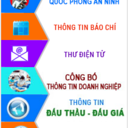
Đắk Lắk tập trung toàn lực khắc phục
tồn tại IUU, sẵn sàng làm việc với
Đoàn thanh tra EC
Chủ tịch UBND tỉnh Tạ Anh Tuấn thăm,
chúc mừng các bệnh viện nhân Ngày
Thầy thuốc Việt Nam
Rộn ràng lễ hội truyền thống Sông
nước Đà Nông lần thứ I năm 2026
Kỳ họp Chuyên đề lần thứ Năm, HĐND
tỉnh Đắk Lắk thông qua các nghị quyết
quan trọng
Thống nhất danh sách giới thiệu ứng
cử đại biểu Quốc hội khoá XVI và đại
biểu HĐND tỉnh Đắk Lắk, nhiệm kỳ
2026-2031
Phát động hai phong trào thi đua quan
trọng trong kỷ nguyên mới
Hội nghị lần thứ tư Ban Chỉ đạo công
tác bầu cử tỉnh Đắk Lắk
Hội nghị Báo cáo viên Trung ương