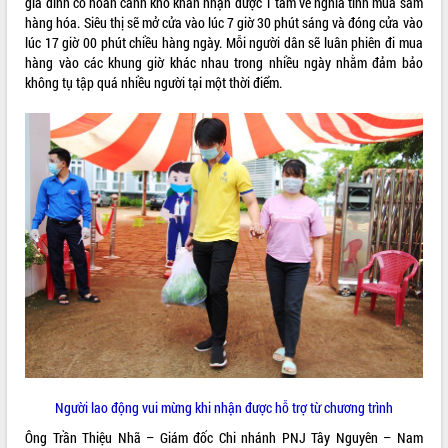
gia đình có hoàn cảnh khó khăn nhận được 1 tấm vé nghĩa tình mua sắm
Triết thăm, tặng quà người có công với
hàng hóa. Siêu thị sẽ mở cửa vào lúc 7 giờ 30 phút sáng và đóng cửa vào
cách mạng
lúc 17 giờ 00 phút chiều hàng ngày. Mỗi người dân sẽ luân phiên đi mua
hàng vào các khung giờ khác nhau trong nhiều ngày nhằm đảm bảo
Rà soát, hoàn thiện hệ thống thiết chế
không tụ tập quá nhiều người tại một thời điểm.
văn hóa, thể thao đáp ứng yêu cầu
phát triển mới
Thường trực HĐND tỉnh Đắk Lắk gặp
LIÊN KẾT WEB
mặt Đoàn chuyên gia y tế TP. Hồ Chí
Minh
Lễ truy điệu và an táng hài cốt liệt sĩ
tại Nghĩa trang Liệt sĩ xã Sơn Hòa
THỐNG KÊ TRUY CẬP
Bàn giải pháp tháo gỡ khó khăn trong
xuất khẩu sầu riêng và triển khai quy
Hôm nay:
14050
định EUDR
Tất cả:
66026790
Thứ trưởng Bộ Nông nghiệp và Môi
trường Nguyễn Hoàng Hiệp khảo sát
vùng trồng và doanh nghiệp đóng gói
sầu riêng tại Đắk Lắk
Trình diễn nghệ thuật chế biến các
Người lao động vui mừng khi nhận được hỗ trợ từ chương trình
món ăn từ sầu riêng
Đắk Lắk công bố Quy hoạch và xúc
Ông Trần Thiệu Nhã – Giám đốc Chi nhánh PNJ Tây Nguyên – Nam