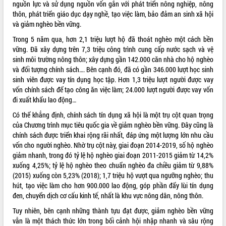
món ăn từ sầu riêng
nguồn lực và sử dụng nguồn vốn gắn với phát triển nông nghiệp, nông
thôn, phát triển giáo dục dạy nghề, tạo việc làm, bảo đảm an sinh xã hội
Đắk Lắk công bố Quy hoạch và xúc
và giảm nghèo bền vững.
tiến đầu tư tỉnh
Ngành cá ngừ Đắk Lắk chủ động thích
Trong 5 năm qua, hơn 2,1 triệu lượt hộ đã thoát nghèo một cách bền
ứng để giữ vững thị trường xuất khẩu
vững. Đã xây dựng trên 7,3 triệu công trình cung cấp nước sạch và vệ
sinh môi trường nông thôn; xây dựng gần 142.000 căn nhà cho hộ nghèo
Diễn đàn Kinh tế tư nhân Việt Nam đột
và đối tượng chính sách…. Bên cạnh đó, đã có gần 346.000 lượt học sinh
phá cơ chế - Hợp tác công tư
sinh viên được vay tín dụng học tập. Hơn 1,3 triệu lượt người được vay
Đề án 06 tạo bước ngoặt đột phá trong
vốn chính sách để tạo công ăn việc làm; 24.000 lượt người được vay vốn
cải cách hành chính tỉnh Đắk Lắk
đi xuất khẩu lao động…
Kết nối tour, đẩy mạnh chuyển đổi số
Có thể khẳng định, chính sách tín dụng xã hội là một trụ cột quan trọng
để phát triển du lịch Đắk Lắk
của Chương trình mục tiêu quốc gia về giảm nghèo bền vững. Đây cũng là
Khởi động Dự án Đầu tư xây dựng hạ
chính sách được triển khai rộng rãi nhất, đáp ứng một lượng lớn nhu cầu
tầng kỹ thuật Cụm công nghiệp Tân
vốn cho người nghèo. Nhờ trụ cột này, giai đoạn 2014-2019, số hộ nghèo
Tiến
giảm nhanh, trong đó tỷ lệ hộ nghèo giai đoạn 2011-2015 giảm từ 14,2%
Gặp mặt các cơ quan báo chí nhân Kỷ
xuống 4,25%; tỷ lệ hộ nghèo theo chuẩn nghèo đa chiều giảm từ 9,88%
niệm 101 năm Ngày Báo chí Cách
(2015) xuống còn 5,23% (2018); 1,7 triệu hộ vượt qua ngưỡng nghèo; thu
mạng Việt Nam
hút, tạo việc làm cho hơn 900.000 lao động, góp phần đẩy lùi tín dụng
Đắk Lắk sơ kết 4 năm triển khai thực
đen, chuyển dịch cơ cấu kinh tế, nhất là khu vực nông dân, nông thôn.
hiện Đề án 06 của Chính phủ
Tuy nhiên, bên cạnh những thành tựu đạt được, giảm nghèo bền vững
Họp báo thông tin về Hội nghị Công bố
vẫn là một thách thức lớn trong bối cảnh hội nhập nhanh và sâu rộng