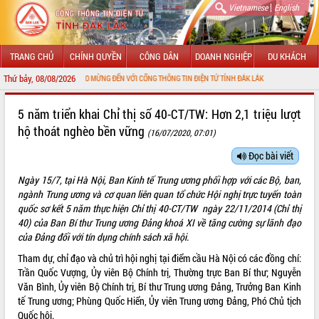
|
Vietnamese
English
TRANG CHỦ
CHÍNH QUYỀN
CÔNG DÂN
DOANH NGHIỆP
DU KHÁCH
Thứ bảy, 08/08/2026
CHÀO MỪNG ĐẾN VỚI CỔNG THÔNG TIN ĐIỆN TỬ TỈNH ĐẮK LẮK
GIỚI THIỆU
5 năm triển khai Chỉ thị số 40-CT/TW: Hơn 2,1 triệu lượt
hộ thoát nghèo bền vững
(16/07/2020, 07:01)
LÃNH ĐẠO UBND TỈNH
Đọc bài viết
TIN TỨC SỰ KIỆN
Ngày 15/7, tại Hà Nội, Ban Kinh tế Trung ương phối hợp với các Bộ, ban,
SỞ, BAN, NGÀNH
ngành Trung ương và cơ quan liên quan tổ chức Hội nghị trực tuyến toàn
quốc sơ kết 5 năm thực hiện Chỉ thị 40-CT/TW ngày 22/11/2014 (Chỉ thị
UBND CÁC XÃ, PHƯỜNG
40) của Ban Bí thư Trung ương Đảng khoá XI về tăng cường sự lãnh đạo
của Đảng đối với tín dụng chính sách xã hội.
THÔNG TIN CHỈ ĐẠO ĐIỀU HÀNH
Tham dự, chỉ đạo và chủ trì hội nghị tại điểm cầu Hà Nội có các đồng chí:
Trần Quốc Vượng, Ủy viên Bộ Chính trị, Thường trực Ban Bí thư; Nguyễn
HỆ THỐNG VĂN BẢN
Văn Bình, Ủy viên Bộ Chính trị, Bí thư Trung ương Đảng, Trưởng Ban Kinh
tế Trung ương; Phùng Quốc Hiển, Ủy viên Trung ương Đảng, Phó Chủ tịch
VĂN BẢN HĐND TỈNH
Quốc hội.