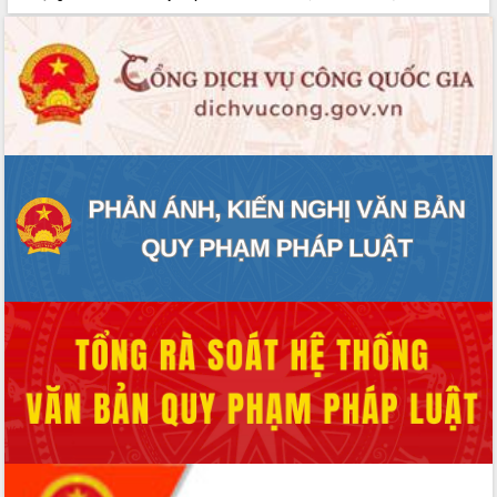
Thứ trưởng Bộ Y tế làm việc với tỉnh
Đắk Lắk về phát triển nhân lực y tế
cho trạm y tế cấp xã
Du lịch Đắk Lắk nâng tầm trải nghiệm
du khách thông qua Hệ thống cơ sở dữ
liệu và Bản đồ số
Tập huấn ứng dụng trí tuệ nhân tạo (AI)
trong thương mại điện tử năm 2026
Đoàn đại biểu Quốc hội tỉnh Đắk Lắk
trao đổi thông tin trước Kỳ họp thứ
nhất, Quốc hội khóa XVI
Quyết liệt cải cách hành chính, khơi
thông nguồn lực phát triển
Nâng cao hiệu lực, hiệu quả HĐND
tỉnh thông qua hiện đại hóa hành chính
Xã Ea Phê gắn cải cách hành chính với
chuyển đổi số
Phó Chủ tịch Thường trực UBND tỉnh
Hồ Thị Nguyên Thảo làm việc tại Trung
tâm Phục vụ hành chính công xã Ea
Phê