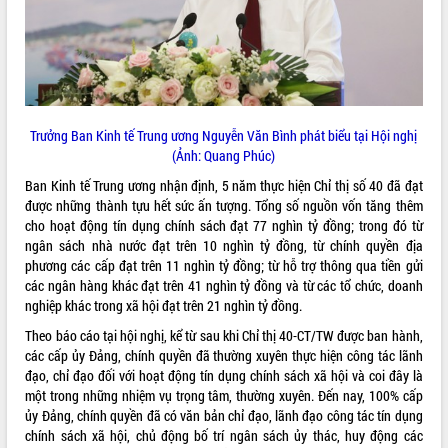
quan trọng
Bí thư Tỉnh ủy Lương Nguyễn Minh
Triết thăm, tặng quà người có công với
cách mạng
Rà soát, hoàn thiện hệ thống thiết chế
văn hóa, thể thao đáp ứng yêu cầu
LIÊN KẾT WEB
Trưởng Ban Kinh tế Trung ương Nguyễn Văn Bình phát biểu tại Hội nghị
phát triển mới
(Ảnh: Quang Phúc)
Thường trực HĐND tỉnh Đắk Lắk gặp
Ban Kinh tế Trung ương nhận định, 5 năm thực hiện Chỉ thị số 40 đã đạt
mặt Đoàn chuyên gia y tế TP. Hồ Chí
được những thành tựu hết sức ấn tượng. Tổng số nguồn vốn tăng thêm
Minh
cho hoạt động tín dụng chính sách đạt 77 nghìn tỷ đồng; trong đó từ
THỐNG KÊ TRUY CẬP
Lễ truy điệu và an táng hài cốt liệt sĩ
ngân sách nhà nước đạt trên 10 nghìn tỷ đồng, từ chính quyền địa
tại Nghĩa trang Liệt sĩ xã Sơn Hòa
Hôm nay:
39957
phương các cấp đạt trên 11 nghìn tỷ đồng; từ hỗ trợ thông qua tiền gửi
Bàn giải pháp tháo gỡ khó khăn trong
các ngân hàng khác đạt trên 41 nghìn tỷ đồng và từ các tổ chức, doanh
Tất cả:
66085280
xuất khẩu sầu riêng và triển khai quy
nghiệp khác trong xã hội đạt trên 21 nghìn tỷ đồng.
định EUDR
Theo báo cáo tại hội nghị, kể từ sau khi Chỉ thị 40-CT/TW được ban hành,
Thứ trưởng Bộ Nông nghiệp và Môi
các cấp ủy Đảng, chính quyền đã thường xuyên thực hiện công tác lãnh
trường Nguyễn Hoàng Hiệp khảo sát
đạo, chỉ đạo đối với hoạt động tín dụng chính sách xã hội và coi đây là
vùng trồng và doanh nghiệp đóng gói
một trong những nhiệm vụ trọng tâm, thường xuyên. Đến nay, 100% cấp
sầu riêng tại Đắk Lắk
ủy Đảng, chính quyền đã có văn bản chỉ đạo, lãnh đạo công tác tín dụng
Trình diễn nghệ thuật chế biến các
chính sách xã hội, chủ động bố trí ngân sách ủy thác, huy động các