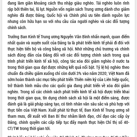
Quy hoạch và Xúc tiến đầu tư tỉnh Đắk
đang làm giãn khoảng cách thu nhập giàu nghèo. Tái nghèo luôn rình
Lắk
rập bởi thiên tai, lũ lụt. Nguồn vốn ngân sách Trung ương dành cho giảm
Khơi thông điểm nghẽn, đẩy nhanh
nghèo đã được Đảng, Quốc hội và Chính phủ ưu tiên dành nguồn lực
giải ngân vốn khắc phục thiên tai
nhưng còn hữu hạn so với nhu cầu của người nghèo và các đối tượng
chính sách.
HĐND tỉnh thông qua điều chỉnh Quy
hoạch tỉnh thời kỳ 2021-2030
Trưởng Ban Kinh tế Trung ương Nguyễn Văn Bình nhấn mạnh, quan điểm
Hội thảo góp ý hồ sơ điều chỉnh quy
nhất quán và xuyên suốt của Đảng ta là phát triển kinh tế phải đi đôi với
hoạch tỉnh Đắk Lắk thời kỳ 2021-2030,
thực hiện tiến bộ và công bằng xã hội. Nhờ những chủ trương và chính
tầm nhìn đến năm 2050
sách đúng đắn của Đảng đối với các đối tượng chính sách trong quá
trình phát triển kinh tế xã hội, công tác xóa đói giảm nghèo ở nước ta
Nâng cao hiệu quả hoạt động của các
trong thời gian qua đạt được những kết quả nổi bật. Tỷ lệ hộ nghèo theo
doanh nghiệp nhà nước
chuẩn đa chiều giảm xuống chỉ còn dưới 3% vào năm 2020; Việt Nam đã
Hội nghị triển khai kết nối mạng
sớm hoàn thành các mục tiêu phát triển Thiên niên kỷ của Liên hiệp quốc,
truyền số liệu chuyên dùng phục vụ cơ
trở thành hình mẫu cho các quốc gia đang phát triển về xóa đói giảm
quan Đảng, Nhà nước
nghèo. Trong số các chính sách phát triển kinh tế xã hội được triển khai
Lễ phát động chuỗi hoạt động chung
trong thời gian qua, tín dụng chính sách xã hội là một điểm sáng, được
tay làm sạch môi trường
đánh giá là giải pháp sáng tạo, có tính nhân văn sâu sắc và phù hợp với
Xã Ea Kar bước chuyển mình trong
thực tiễn của Việt Nam. Xuất phát từ thực tế, Ban Kinh tế Trung ương sẽ
công tác cải cách hành chính mô hình
tham mưu, đề xuất với Ban Bí thư nhằm lãnh đạo, chỉ đạo các cấp ủy
mới
Đảng, chính quyền các cấp tiếp tục đẩy mạnh thực hiện Chỉ thị số 40-
CT/TW trong thời gian tới.
UBND tỉnh họp báo định kỳ tháng 4
năm 2026