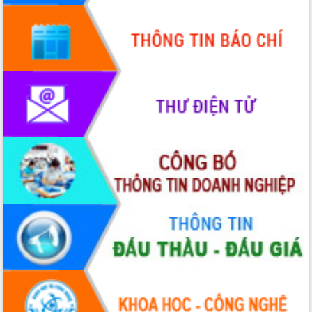
cấp xã
Đắk Lắk phát động hưởng ứng Ngày
Quyền của người tiêu dùng Việt Nam
2026
Đẩy mạnh cải cách hành chính, quyết
tâm đạt được mục tiêu tăng trưởng
hai con số trong năm 2026
Tổ chức trang trọng Lễ hội Đền thờ
Lương Văn Chánh năm 2026
Phó Bí thư Tỉnh ủy Đắk Lắk Đỗ Hữu
Huy giữ chức Bí thư Đảng ủy Ủy Ban
Nhân dân tỉnh
Bệnh án điện tử thúc đẩy chuyển đổi
số y tế tại Đắk Lắk
Chuyển đổi số thư viện: Mở rộng
không gian tri thức trong thời đại số
Đánh giá, rút kinh nghiệm công tác tổ
chức diễn tập trước ngày bầu cử
Chương trình “Gặp gỡ hữu nghị –
Friendship Meeting New Year 2026”