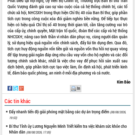
Phát biểu tại hội nghị, Ủy viên Bộ Chính trị, Thường trực Ban Bí thư Trần
Hội thảo khoa học “Giải pháp thúc đẩy
Quốc Vượng đánh giá cao sự vào cuộc của cả hệ thống chính trị, các tổ
phát triển nền kinh tế xanh tại tỉnh
chức xã hội, NHCSXH trong thực hiện Chỉ thị 40 của Ban Bí thư, góp phần
Đắk Lắk”
tích cực trong công cuộc xóa đói giảm nghèo bền vững. Để tiếp tục thực
hiện có hiệu quả Chỉ thị số 40 trong thời gian tới, cần tăng cường vai trò
Tăng cường giám sát, đôn đốc thực
của cấp ủy, chính quyền, Mặt trận tổ quốc, đoàn thể các cấp và hệ thống
hiện nhiệm vụ quản lý tài sản công
NHCSXH; nâng cao tinh thần vì nhân dân phục vụ, cùng người dân quản
hàng tuần
lý, sử dụng hiệu quả nguồn vốn chính sách, đẩy lùi tín dụng đen. Qua đó,
Tháo gỡ những vướng mắc, đẩy mạnh
tích cực huy động nguồn vốn tiền gửi và nguồn vốn thu hồi nợ quay vòng
công tác cải cách thủ tục hành chính
để tập trung giải ngân đáp ứng nhu cầu vay vốn cho hộ nghèo và các đối
tại Trung tâm Phục vụ hành chính
tượng chính sách khác, nhất là việc cho vay để phục hồi sản xuất sau
công tỉnh
dịch bệnh, góp phần tích cực tạo việc làm, ổn định xã hội, phát triển kinh
Đắk Lắk: Tôn vinh 46 giải pháp tại Hội
tế, đảm bảo quốc phòng, an ninh ở mỗi địa phương và cả nước.
thi Sáng tạo Kỹ thuật 2024 - 2025
Kim Bảo
Đắk Lắk rà soát, điều chỉnh Đề án 190
In
về phát triển nuôi trồng thủy sản
Phó Chủ tịch UBND tỉnh Đắk Lắk
Các tin khác
Trương Công Thái kiểm tra thực địa
Dự án cao tốc Khánh Hòa - Buôn Ma
Đẩy nhanh tiến độ giải phóng mặt bằng các dự án trọng điểm
(08/08/2026,
Thuột
19:53)
Định vị cà phê Việt Nam như một “di
Bí thư Tỉnh ủy Lương Nguyễn Minh Triết kiểm tra việc khám sức khỏe cho
sản sống” trong dòng chảy toàn cầu
Nhân dân
(08/08/2026, 17:05)