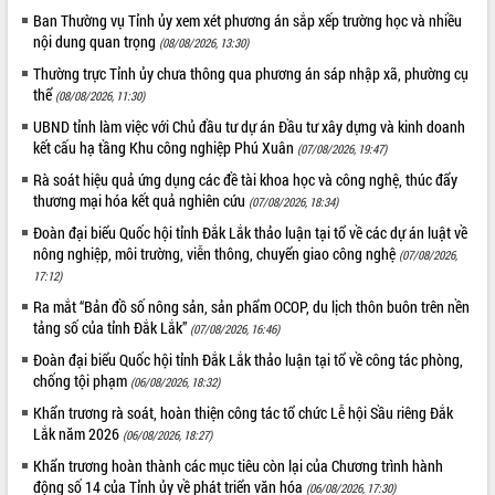
Xây dựng nông thôn mới: Nâng cao đời
Ban Thường vụ Tỉnh ủy xem xét phương án sắp xếp trường học và nhiều
sống người dân từ những mô hình thiết
nội dung quan trọng
(08/08/2026, 13:30)
thực
Thường trực Tỉnh ủy chưa thông qua phương án sáp nhập xã, phường cụ
Quyết liệt tháo gỡ vướng mắc, đẩy
thể
(08/08/2026, 11:30)
nhanh tiến độ các dự án trọng điểm
trong Khu kinh tế Nam Phú Yên
UBND tỉnh làm việc với Chủ đầu tư dự án Đầu tư xây dựng và kinh doanh
kết cấu hạ tầng Khu công nghiệp Phú Xuân
(07/08/2026, 19:47)
Hòn Yến phát triển du lịch gắn với bảo
tồn biển
Rà soát hiệu quả ứng dụng các đề tài khoa học và công nghệ, thúc đẩy
thương mại hóa kết quả nghiên cứu
Lấy ý kiến điều chỉnh Quy hoạch tỉnh
(07/08/2026, 18:34)
Đắk Lắk thời kỳ 2021-2030, tầm nhìn
Đoàn đại biểu Quốc hội tỉnh Đắk Lắk thảo luận tại tổ về các dự án luật về
đến năm 2050
nông nghiệp, môi trường, viễn thông, chuyển giao công nghệ
(07/08/2026,
Phát động chiến dịch 30 ngày đêm
17:12)
giải phóng mặt bằng Tuyến đường bộ
Ra mắt “Bản đồ số nông sản, sản phẩm OCOP, du lịch thôn buôn trên nền
ven biển
tảng số của tỉnh Đắk Lắk”
(07/08/2026, 16:46)
Đắk Lắk nỗ lực thúc đẩy tăng trưởng
Đoàn đại biểu Quốc hội tỉnh Đắk Lắk thảo luận tại tổ về công tác phòng,
kinh tế từ 10% trở lên trong Quý
chống tội phạm
(06/08/2026, 18:32)
II/2026
Khẩn trương rà soát, hoàn thiện công tác tổ chức Lễ hội Sầu riêng Đắk
Đắk Lắk ký kết thỏa thuận hợp tác về
Lắk năm 2026
(06/08/2026, 18:27)
chuyển đổi số giai đoạn 2026 – 2030
với Tập đoàn Bưu chính Viễn thông
Khẩn trương hoàn thành các mục tiêu còn lại của Chương trình hành
Việt Nam
động số 14 của Tỉnh ủy về phát triển văn hóa
(06/08/2026, 17:30)