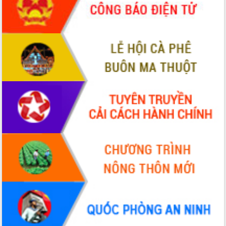
Xây dựng nền hành chính số đồng
hành cùng nông dân dân, doanh nghiệp
Giai đoạn 2026-2030, Đắk Lắk phấn
đấu có 77% xã đạt chuẩn nông thôn
mới
Chuyển đổi số 'mở đường' cho nông
nghiệp Đắk Lắk tăng trưởng bứt phá
Triển khai đồng bộ đo đạc, lập hồ sơ
địa chính, hoàn thiện cơ sở dữ liệu đất
đai
Ứng dụng sinh trắc học - Bước tiến
trong hành trình chuyển đổi số tại Đắk
Lắk
Đắk Lắk nâng cao hiệu quả công tác
Đảng từ Sổ tay đảng viên điện tử
Đắk Lắk đẩy mạnh nuôi biển công
nghệ, hướng tới phát triển thủy sản
bền vững
Tập huấn nâng cao năng lực triển khai
chuyển đổi số cho cán bộ, công chức