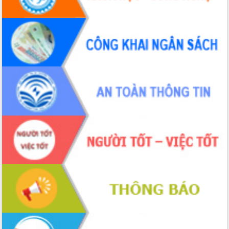
Bầu cử Quốc hội và HĐND: Cử tri Đắk
Lắk gửi gắm niềm tin, kỳ vọng vào lá
phiếu
Đắk Lắk sẵn sàng các điều kiện cho
Ngày hội bầu cử đại biểu Quốc hội
khóa XVI và HĐND các cấp nhiệm kỳ
2026-2031
Đảm bảo cuộc bầu cử đại biểu Quốc
hội và đại biểu HĐND các cấp diễn ra
an toàn, hiệu quả, đúng quy định
Thủ tướng Chính phủ Phạm Minh Chính
kiểm tra, chỉ đạo hoàn thành các dự
án cao tốc và thăm khu tái định cư tại
Đắk Lắk
Sôi nổi Hội đua ngựa truyền thống Gò
Thì Thùng mừng Xuân Bính Ngọ 2026
Lãnh đạo tỉnh dâng hương tưởng niệm
tại Đập Đồng Cam đầu Xuân Bính Ngọ
Ngành nông nghiệp phấn đấu tăng
trưởng đạt 5,86% trong năm 2026
UBND tỉnh Đắk Lắk triển khai công tác