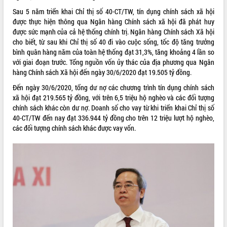
Sau 5 năm triển khai Chỉ thị số 40-CT/TW, tín dụng chính sách xã hội
VIDEO
được thực hiện thông qua Ngân hàng Chính sách xã hội đã phát huy
được sức mạnh của cả hệ thống chính trị. Ngân hàng Chính sách Xã hội
cho biết, từ sau khi Chỉ thị số 40 đi vào cuộc sống, tốc độ tăng trưởng
bình quân hàng năm của toàn hệ thống đạt 31,3%, tăng khoảng 4 lần so
với giai đoạn trước. Tổng nguồn vốn ủy thác của địa phương qua Ngân
hàng Chính sách Xã hội đến ngày 30/6/2020 đạt 19.505 tỷ đồng.
Đến ngày 30/6/2020, tổng dư nợ các chương trình tín dụng chính sách
xã hội đạt 219.565 tỷ đồng, với trên 6,5 triệu hộ nghèo và các đối tượng
chính sách khác còn dư nợ. Doanh số cho vay từ khi triển khai Chỉ thị số
Khám bệnh, cấp phát thuốc miễn phí
40-CT/TW đến nay đạt 336.944 tỷ đồng cho trên 12 triệu lượt hộ nghèo,
và tặng quà người dân xã Cư Pui
các đối tượng chính sách khác được vay vốn.
Hội nghị UBND tỉnh Đắk Lắk thường kỳ
tháng 7/2026
Lễ truy tặng danh hiệu “Bà Mẹ Việt
Nam Anh hùng” và trao Huân chương
Lao động
ALBUM ẢNH
UBND tỉnh Đắk Lắk triển khai nhiệm
vụ 6 tháng cuối năm 2026
Kỳ họp thứ Hai, Hội đồng nhân dân
tỉnh khóa XI quyết nghị nhiều nội dung