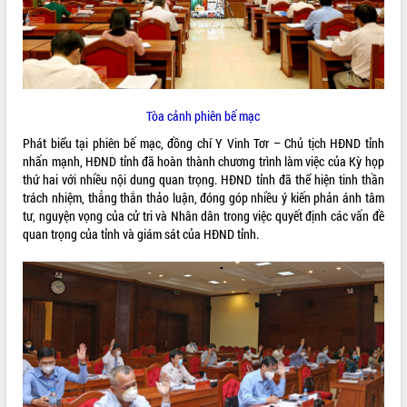
ĐIỂM TIN VĂN BẢN
QUY HOẠCH - KẾ HOẠCH
Tòa cảnh phiên bế mạc
Phát biểu tại phiên bế mạc, đồng chí Y Vinh Tơr – Chủ tịch HĐND tỉnh
nhấn mạnh, HĐND tỉnh đã hoàn thành chương trình làm việc của Kỳ họp
thứ hai với nhiều nội dung quan trọng. HĐND tỉnh đã thể hiện tinh thần
trách nhiệm, thẳng thắn thảo luận, đóng góp nhiều ý kiến phản ánh tâm
tư, nguyện vọng của cử tri và Nhân dân trong việc quyết định các vấn đề
quan trọng của tỉnh và giám sát của HĐND tỉnh.