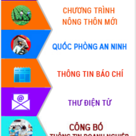
hai con số trong năm 2026
Tổ chức trang trọng Lễ hội Đền thờ
Lương Văn Chánh năm 2026
Phó Bí thư Tỉnh ủy Đắk Lắk Đỗ Hữu
Huy giữ chức Bí thư Đảng ủy Ủy Ban
Nhân dân tỉnh
Bệnh án điện tử thúc đẩy chuyển đổi
số y tế tại Đắk Lắk
Chuyển đổi số thư viện: Mở rộng
không gian tri thức trong thời đại số
Đánh giá, rút kinh nghiệm công tác tổ
chức diễn tập trước ngày bầu cử
Chương trình “Gặp gỡ hữu nghị –
Friendship Meeting New Year 2026”
Bầu cử Quốc hội và HĐND: Cử tri Đắk
Lắk gửi gắm niềm tin, kỳ vọng vào lá
phiếu
Đắk Lắk sẵn sàng các điều kiện cho
Ngày hội bầu cử đại biểu Quốc hội
khóa XVI và HĐND các cấp nhiệm kỳ