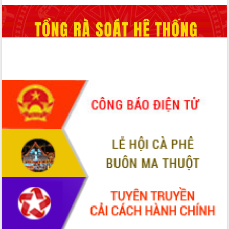
Chuyển đổi số 'mở đường' cho nông
nghiệp Đắk Lắk tăng trưởng bứt phá
Triển khai đồng bộ đo đạc, lập hồ sơ
địa chính, hoàn thiện cơ sở dữ liệu đất
đai
Ứng dụng sinh trắc học - Bước tiến
trong hành trình chuyển đổi số tại Đắk
Lắk
Đắk Lắk nâng cao hiệu quả công tác
Đảng từ Sổ tay đảng viên điện tử
Đắk Lắk đẩy mạnh nuôi biển công
nghệ, hướng tới phát triển thủy sản
bền vững
Tập huấn nâng cao năng lực triển khai
chuyển đổi số cho cán bộ, công chức
cấp xã
Đắk Lắk phát động hưởng ứng Ngày
Quyền của người tiêu dùng Việt Nam
2026
Đẩy mạnh cải cách hành chính, quyết
tâm đạt được mục tiêu tăng trưởng