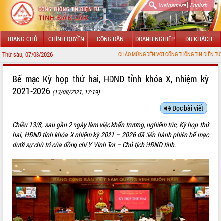
|
Vietnamese
English
TRANG CHỦ
CHÍNH QUYỀN
CÔNG DÂN
DOANH NGHIỆP
DU KHÁCH
Thứ sáu, 07/08/2026
CHÀO MỪNG ĐẾN VỚI CỔNG THÔNG TIN ĐIỆN TỬ TỈNH ĐẮK LẮ
GIỚI THIỆU
Bế mạc Kỳ họp thứ hai, HĐND tỉnh khóa X, nhiệm kỳ
2021-2026
(13/08/2021, 17:19)
LÃNH ĐẠO UBND TỈNH
Đọc bài viết
TIN TỨC SỰ KIỆN
Chiều 13/8, sau gần 2 ngày làm việc khẩn trương, nghiêm túc, Kỳ họp thứ
SỞ, BAN, NGÀNH
hai, HĐND tỉnh khóa X nhiệm kỳ 2021 – 2026 đã tiến hành phiên bế mạc
dưới sự chủ trì của đồng chí Y Vinh Tơr – Chủ tịch HĐND tỉnh.
UBND CÁC XÃ, PHƯỜNG
THÔNG TIN CHỈ ĐẠO ĐIỀU HÀNH
HỆ THỐNG VĂN BẢN
VĂN BẢN HĐND TỈNH