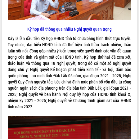
VIDEO
Loading the player...
Kỳ họp đã thông qua nhiều Nghị quyết quan trọng
Khám bệnh, cấp phát thuốc miễn phí
và tặng quà người dân xã Cư Pui
Đây là lần đầu tiên Kỳ họp HĐND tỉnh tổ chức bằng hình thức trực tuyến.
Hội nghị UBND tỉnh Đắk Lắk thường kỳ
Tuy nhiên, đại biểu HĐND tỉnh đã thể hiện tinh thần trách nhiệm, thảo
tháng 7/2026
luận sôi nổi, đóng góp nhiều ý kiến trong việc quyết định các vấn đề quan
trọng của tỉnh và giám sát của HĐND tỉnh. Kỳ họp thứ hai đã xem xét,
Lễ truy tặng danh hiệu “Bà Mẹ Việt
thảo luận và thông qua 18 Nghị quyết, trong đó có một số nghị quyết
Nam Anh hùng” và trao Huân chương
đáng chú ý: Nghị quyết Kế hoạch phát triển kinh tế - xã hội, đảm bảo
Lao động
quốc phòng - an ninh tỉnh Đắk Lắk 05 năm, giai đoạn 2021 - 2025; Nghị
ALBUM ẢNH
UBND tỉnh Đắk Lắk triển khai nhiệm
quyết Quy định nguyên tắc, tiêu chí và định mức phân bổ vốn đầu tư công
vụ 6 tháng cuối năm 2026
nguồn ngân sách địa phương trên địa bàn tỉnh Đắk Lắk, giai đoạn 2021 -
Kỳ họp thứ Hai, Hội đồng nhân dân
2025; Nghị quyết về ban hành Nội quy kỳ họp của HĐND tỉnh khoá X,
tỉnh khóa XI quyết nghị nhiều nội dung
nhiệm kỳ 2021 - 2026; Nghị quyết về Chương trình giám sát của HĐND
quan trọng
tỉnh năm 2022...
Bí thư Tỉnh ủy Lương Nguyễn Minh
Triết thăm, tặng quà người có công với
cách mạng
Rà soát, hoàn thiện hệ thống thiết chế
văn hóa, thể thao đáp ứng yêu cầu
LIÊN KẾT WEB