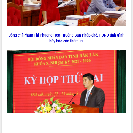
phá cơ chế - Hợp tác công tư
Đề án 06 tạo bước ngoặt đột phá trong
cải cách hành chính tỉnh Đắk Lắk
Kết nối tour, đẩy mạnh chuyển đổi số
để phát triển du lịch Đắk Lắk
Đồng chí Phạm Thị Phương Hoa- Trưởng Ban Pháp chế, HĐND tỉnh trình
Khởi động Dự án Đầu tư xây dựng hạ
bày báo cáo thẩm tra
tầng kỹ thuật Cụm công nghiệp Tân
Tiến
Gặp mặt các cơ quan báo chí nhân Kỷ
niệm 101 năm Ngày Báo chí Cách
mạng Việt Nam
Đắk Lắk sơ kết 4 năm triển khai thực
hiện Đề án 06 của Chính phủ
Họp báo thông tin về Hội nghị Công bố
Quy hoạch và Xúc tiến đầu tư tỉnh Đắk
Lắk
Khơi thông điểm nghẽn, đẩy nhanh
giải ngân vốn khắc phục thiên tai
HĐND tỉnh thông qua điều chỉnh Quy
hoạch tỉnh thời kỳ 2021-2030