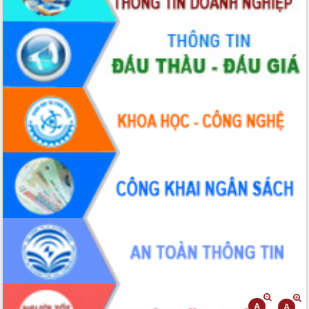
2026-2031
Đảm bảo cuộc bầu cử đại biểu Quốc
hội và đại biểu HĐND các cấp diễn ra
an toàn, hiệu quả, đúng quy định
Thủ tướng Chính phủ Phạm Minh Chính
kiểm tra, chỉ đạo hoàn thành các dự
án cao tốc và thăm khu tái định cư tại
Đắk Lắk
Sôi nổi Hội đua ngựa truyền thống Gò
Thì Thùng mừng Xuân Bính Ngọ 2026
Lãnh đạo tỉnh dâng hương tưởng niệm
tại Đập Đồng Cam đầu Xuân Bính Ngọ
Ngành nông nghiệp phấn đấu tăng
trưởng đạt 5,86% trong năm 2026
UBND tỉnh Đắk Lắk triển khai công tác
quốc phòng, quân sự địa phương năm
2026
Đắk Lắk tập trung toàn lực khắc phục
tồn tại IUU, sẵn sàng làm việc với
Đoàn thanh tra EC
Chủ tịch UBND tỉnh Tạ Anh Tuấn thăm,