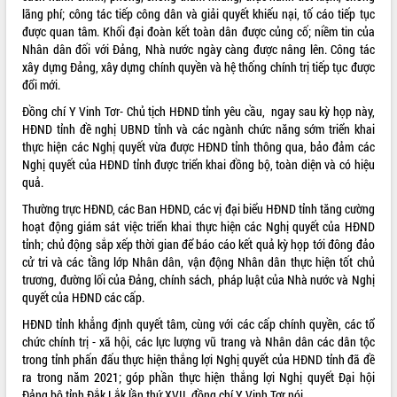
lãng phí; công tác tiếp công dân và giải quyết khiếu nại, tố cáo tiếp tục
Tháo gỡ những vướng mắc, đẩy mạnh
được quan tâm. Khối đại đoàn kết toàn dân được củng cố; niềm tin của
công tác cải cách thủ tục hành chính
Nhân dân đối với Đảng, Nhà nước ngày càng được nâng lên. Công tác
tại Trung tâm Phục vụ hành chính
xây dựng Đảng, xây dựng chính quyền và hệ thống chính trị tiếp tục được
công tỉnh
đổi mới.
Đắk Lắk: Tôn vinh 46 giải pháp tại Hội
thi Sáng tạo Kỹ thuật 2024 - 2025
Đồng chí Y Vinh Tơr- Chủ tịch HĐND tỉnh yêu cầu, ngay sau kỳ họp này,
HĐND tỉnh đề nghị UBND tỉnh và các ngành chức năng sớm triển khai
Đắk Lắk rà soát, điều chỉnh Đề án 190
thực hiện các Nghị quyết vừa được HĐND tỉnh thông qua, bảo đảm các
về phát triển nuôi trồng thủy sản
Nghị quyết của HĐND tỉnh được triển khai đồng bộ, toàn diện và có hiệu
Phó Chủ tịch UBND tỉnh Đắk Lắk
quả.
Trương Công Thái kiểm tra thực địa
Dự án cao tốc Khánh Hòa - Buôn Ma
Thường trực HĐND, các Ban HĐND, các vị đại biểu HĐND tỉnh tăng cường
Thuột
hoạt động giám sát việc triển khai thực hiện các Nghị quyết của HĐND
tỉnh; chủ động sắp xếp thời gian để báo cáo kết quả kỳ họp tới đông đảo
Định vị cà phê Việt Nam như một “di
cử tri và các tầng lớp Nhân dân, vận động Nhân dân thực hiện tốt chủ
sản sống” trong dòng chảy toàn cầu
trương, đường lối của Đảng, chính sách, pháp luật của Nhà nước và Nghị
Xây dựng nông thôn mới: Nâng cao đời
quyết của HĐND các cấp.
sống người dân từ những mô hình thiết
thực
HĐND tỉnh khẳng định quyết tâm, cùng với các cấp chính quyền, các tổ
chức chính trị - xã hội, các lực lượng vũ trang và Nhân dân các dân tộc
Quyết liệt tháo gỡ vướng mắc, đẩy
trong tỉnh phấn đấu thực hiện thắng lợi Nghị quyết của HĐND tỉnh đã đề
nhanh tiến độ các dự án trọng điểm
ra trong năm 2021; góp phần thực hiện thắng lợi Nghị quyết Đại hội
trong Khu kinh tế Nam Phú Yên
Đảng bộ tỉnh Đắk Lắk lần thứ XVII, đồng chí Y Vinh Tơr nói.