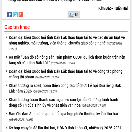
Hòn Yến phát triển du lịch gắn với bảo
tồn biển
Kim Bảo- Tuấn Hải
In
Lấy ý kiến điều chỉnh Quy hoạch tỉnh
Đắk Lắk thời kỳ 2021-2030, tầm nhìn
Các tin khác
đến năm 2050
Phát động chiến dịch 30 ngày đêm
Đoàn đại biểu Quốc hội tỉnh Đắk Lắk thảo luận tại tổ về các dự án luật về
giải phóng mặt bằng Tuyến đường bộ
nông nghiệp, môi trường, viễn thông, chuyển giao công nghệ
(07/08/2026,
ven biển
17:12)
Đắk Lắk nỗ lực thúc đẩy tăng trưởng
Ra mắt “Bản đồ số nông sản, sản phẩm OCOP, du lịch thôn buôn trên nền
kinh tế từ 10% trở lên trong Quý
tảng số của tỉnh Đắk Lắk”
(07/08/2026, 16:46)
II/2026
Đoàn đại biểu Quốc hội tỉnh Đắk Lắk thảo luận tại tổ về công tác phòng,
Đắk Lắk ký kết thỏa thuận hợp tác về
chống tội phạm
(06/08/2026, 18:32)
chuyển đổi số giai đoạn 2026 – 2030
với Tập đoàn Bưu chính Viễn thông
Khẩn trương rà soát, hoàn thiện công tác tổ chức Lễ hội Sầu riêng Đắk
Việt Nam
Lắk năm 2026
(06/08/2026, 18:27)
Thứ trưởng Bộ Y tế làm việc với tỉnh
Khẩn trương hoàn thành các mục tiêu còn lại của Chương trình hành
Đắk Lắk về phát triển nhân lực y tế
động số 14 của Tỉnh ủy về phát triển văn hóa
(06/08/2026, 17:30)
cho trạm y tế cấp xã
Ban Chỉ đạo An ninh mạng quốc gia họp phiên thường kỳ lần thứ hai
Du lịch Đắk Lắk nâng tầm trải nghiệm
(06/08/2026, 14:06)
du khách thông qua Hệ thống cơ sở dữ
Kỳ họp chuyên đề lần thứ hai, HĐND tỉnh khóa XI, nhiệm kỳ 2026-2031
liệu và Bản đồ số