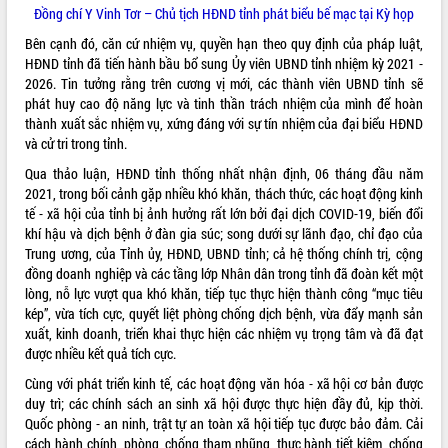
Hội thảo góp ý hồ sơ điều chỉnh quy
Đồng chí Y Vinh Tơr – Chủ tịch HĐND tỉnh phát biểu bế mạc tại Kỳ họp
hoạch tỉnh Đắk Lắk thời kỳ 2021-2030,
Bên cạnh đó, căn cứ nhiệm vụ, quyền hạn theo quy định của pháp luật,
tầm nhìn đến năm 2050
HĐND tỉnh đã tiến hành bầu bổ sung Ủy viên UBND tỉnh nhiệm kỳ 2021 -
Nâng cao hiệu quả hoạt động của các
2026. Tin tưởng rằng trên cương vị mới, các thành viên UBND tỉnh sẽ
doanh nghiệp nhà nước
phát huy cao độ năng lực và tinh thần trách nhiệm của mình để hoàn
Hội nghị triển khai kết nối mạng
thành xuất sắc nhiệm vụ, xứng đáng với sự tín nhiệm của đại biểu HĐND
truyền số liệu chuyên dùng phục vụ cơ
và cử tri trong tỉnh.
quan Đảng, Nhà nước
Qua thảo luận, HĐND tỉnh thống nhất nhận định, 06 tháng đầu năm
Lễ phát động chuỗi hoạt động chung
2021, trong bối cảnh gặp nhiều khó khăn, thách thức, các hoạt động kinh
tay làm sạch môi trường
tế - xã hội của tỉnh bị ảnh hưởng rất lớn bởi đại dịch COVID-19, biến đổi
Xã Ea Kar bước chuyển mình trong
khí hậu và dịch bệnh ở đàn gia súc; song dưới sự lãnh đạo, chỉ đạo của
công tác cải cách hành chính mô hình
Trung ương, của Tỉnh ủy, HĐND, UBND tỉnh; cả hệ thống chính trị, cộng
mới
đồng doanh nghiệp và các tầng lớp Nhân dân trong tỉnh đã đoàn kết một
UBND tỉnh họp báo định kỳ tháng 4
lòng, nỗ lực vượt qua khó khăn, tiếp tục thực hiện thành công “mục tiêu
năm 2026
kép”, vừa tích cực, quyết liệt phòng chống dịch bệnh, vừa đẩy mạnh sản
xuất, kinh doanh, triển khai thực hiện các nhiệm vụ trọng tâm và đã đạt
Hội thảo khoa học “Giải pháp thúc đẩy
được nhiều kết quả tích cực.
phát triển nền kinh tế xanh tại tỉnh
Đắk Lắk”
Cùng với phát triển kinh tế, các hoạt động văn hóa - xã hội cơ bản được
Tăng cường giám sát, đôn đốc thực
duy trì; các chính sách an sinh xã hội được thực hiện đầy đủ, kịp thời.
hiện nhiệm vụ quản lý tài sản công
Quốc phòng - an ninh, trật tự an toàn xã hội tiếp tục được bảo đảm. Cải
hàng tuần
cách hành chính, phòng, chống tham nhũng, thực hành tiết kiệm, chống