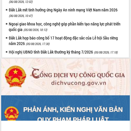
(06/08/2026, 12:02)
Tập huấn ứng dụng trí tuệ nhân tạo (AI)
trong thương mại điện tử năm 2026
Đắk Lắk mít tinh hưởng ứng Ngày An ninh mạng Việt Nam năm 2026
(06/08/2026, 10:47)
Đoàn đại biểu Quốc hội tỉnh Đắk Lắk
trao đổi thông tin trước Kỳ họp thứ
Ngoại giao khoa học, công nghệ góp phần kiến tạo năng lực phát triển
nhất, Quốc hội khóa XVI
quốc gia
(05/08/2026, 18:13)
Quyết liệt cải cách hành chính, khơi
Đắk Lắk họp báo công bố 17 hoạt động đặc sắc của Lễ hội Sầu riêng
thông nguồn lực phát triển
năm 2026
(05/08/2026, 17:30)
Nâng cao hiệu lực, hiệu quả HĐND
Hội nghị UBND tỉnh Đắk Lắk thường kỳ tháng 7/2026
(05/08/2026, 17:18)
tỉnh thông qua hiện đại hóa hành chính
Xã Ea Phê gắn cải cách hành chính với
chuyển đổi số
Phó Chủ tịch Thường trực UBND tỉnh
Hồ Thị Nguyên Thảo làm việc tại Trung
tâm Phục vụ hành chính công xã Ea
Phê
Xây dựng nền hành chính số đồng
hành cùng nông dân dân, doanh nghiệp
Giai đoạn 2026-2030, Đắk Lắk phấn
đấu có 77% xã đạt chuẩn nông thôn
mới