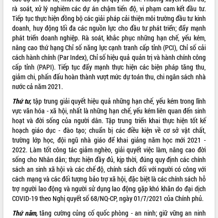
hiện Đề án 06 của Chính phủ
rà soát, xử lý nghiêm các dự án chậm tiến độ, vi phạm cam kết đầu tư.
Họp báo thông tin về Hội nghị Công bố
Tiếp tục thực hiện đồng bộ các giải pháp cải thiện môi trường đầu tư kinh
Quy hoạch và Xúc tiến đầu tư tỉnh Đắk
doanh, huy động tối đa các nguồn lực cho đầu tư phát triển; đẩy mạnh
Lắk
phát triển doanh nghiệp. Rà soát, khắc phục những hạn chế, yếu kém,
Khơi thông điểm nghẽn, đẩy nhanh
nâng cao thứ hạng Chỉ số năng lực cạnh tranh cấp tỉnh (PCI), Chỉ số cải
giải ngân vốn khắc phục thiên tai
cách hành chính (Par Index), Chỉ số hiệu quả quản trị và hành chính công
HĐND tỉnh thông qua điều chỉnh Quy
cấp tỉnh (PAPI). Tiếp tục đẩy mạnh thực hiện các biện pháp tăng thu,
hoạch tỉnh thời kỳ 2021-2030
giảm chi, phấn đấu hoàn thành vượt mức dự toán thu, chi ngân sách nhà
nước cả năm 2021.
Hội thảo góp ý hồ sơ điều chỉnh quy
hoạch tỉnh Đắk Lắk thời kỳ 2021-2030,
Thứ tư,
tập trung giải quyết hiệu quả những hạn chế, yếu kém trong lĩnh
tầm nhìn đến năm 2050
vực văn hóa - xã hội, nhất là những hạn chế, yếu kém liên quan đến sinh
Nâng cao hiệu quả hoạt động của các
hoạt và đời sống của người dân. Tập trung triển khai thực hiện tốt kế
doanh nghiệp nhà nước
hoạch giáo dục - đào tạo; chuẩn bị các điều kiện về cơ sở vật chất,
trường lớp học, đội ngũ nhà giáo để khai giảng năm học mới 2021 -
Hội nghị triển khai kết nối mạng
2022. Làm tốt công tác giảm nghèo, giải quyết việc làm, nâng cao đời
truyền số liệu chuyên dùng phục vụ cơ
sống cho Nhân dân; thực hiện đầy đủ, kịp thời, đúng quy định các chính
quan Đảng, Nhà nước
sách an sinh xã hội và các chế độ, chính sách đối với người có công với
Lễ phát động chuỗi hoạt động chung
cách mạng và các đối tượng bảo trợ xã hội, đặc biệt là các chính sách hỗ
tay làm sạch môi trường
trợ người lao động và người sử dụng lao động gặp khó khăn do đại dịch
Xã Ea Kar bước chuyển mình trong
COVID-19 theo Nghị quyết số 68/NQ-CP, ngày 01/7/2021 của Chính phủ.
công tác cải cách hành chính mô hình
Thứ năm,
tăng cường củng cố quốc phòng - an ninh; giữ vững an ninh
mới