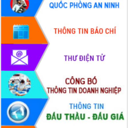
Chương trình “Gặp gỡ hữu nghị –
Friendship Meeting New Year 2026”
Bầu cử Quốc hội và HĐND: Cử tri Đắk
Lắk gửi gắm niềm tin, kỳ vọng vào lá
phiếu
Đắk Lắk sẵn sàng các điều kiện cho
Ngày hội bầu cử đại biểu Quốc hội
khóa XVI và HĐND các cấp nhiệm kỳ
2026-2031
Đảm bảo cuộc bầu cử đại biểu Quốc
hội và đại biểu HĐND các cấp diễn ra
an toàn, hiệu quả, đúng quy định
Thủ tướng Chính phủ Phạm Minh Chính
kiểm tra, chỉ đạo hoàn thành các dự
án cao tốc và thăm khu tái định cư tại
Đắk Lắk
Sôi nổi Hội đua ngựa truyền thống Gò
Thì Thùng mừng Xuân Bính Ngọ 2026
Lãnh đạo tỉnh dâng hương tưởng niệm
tại Đập Đồng Cam đầu Xuân Bính Ngọ
Ngành nông nghiệp phấn đấu tăng