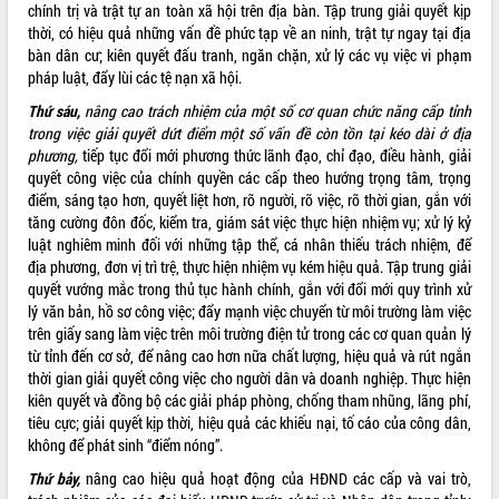
chính trị và trật tự an toàn xã hội trên địa bàn. Tập trung giải quyết kịp
UBND tỉnh họp báo định kỳ tháng 4
thời, có hiệu quả những vấn đề phức tạp về an ninh, trật tự ngay tại địa
năm 2026
bàn dân cư; kiên quyết đấu tranh, ngăn chặn, xử lý các vụ việc vi phạm
Hội thảo khoa học “Giải pháp thúc đẩy
pháp luật, đẩy lùi các tệ nạn xã hội.
phát triển nền kinh tế xanh tại tỉnh
Thứ sáu,
nâng cao trách nhiệm của một số cơ quan chức năng cấp tỉnh
Đắk Lắk”
trong việc giải quyết dứt điểm một số vấn đề còn tồn tại kéo dài ở địa
Tăng cường giám sát, đôn đốc thực
phương,
tiếp tục đổi mới phương thức lãnh đạo, chỉ đạo, điều hành, giải
hiện nhiệm vụ quản lý tài sản công
quyết công việc của chính quyền các cấp theo hướng trọng tâm, trọng
hàng tuần
điểm, sáng tạo hơn, quyết liệt hơn, rõ người, rõ việc, rõ thời gian, gắn với
Tháo gỡ những vướng mắc, đẩy mạnh
tăng cường đôn đốc, kiểm tra, giám sát việc thực hiện nhiệm vụ; xử lý kỷ
công tác cải cách thủ tục hành chính
luật nghiêm minh đối với những tập thể, cá nhân thiếu trách nhiệm, để
tại Trung tâm Phục vụ hành chính
địa phương, đơn vị trì trệ, thực hiện nhiệm vụ kém hiệu quả. Tập trung giải
công tỉnh
quyết vướng mắc trong thủ tục hành chính, gắn với đổi mới quy trình xử
Đắk Lắk: Tôn vinh 46 giải pháp tại Hội
lý văn bản, hồ sơ công việc; đẩy mạnh việc chuyển từ môi trường làm việc
thi Sáng tạo Kỹ thuật 2024 - 2025
trên giấy sang làm việc trên môi trường điện tử trong các cơ quan quản lý
từ tỉnh đến cơ sở, để nâng cao hơn nữa chất lượng, hiệu quả và rút ngắn
Đắk Lắk rà soát, điều chỉnh Đề án 190
thời gian giải quyết công việc cho người dân và doanh nghiệp. Thực hiện
về phát triển nuôi trồng thủy sản
kiên quyết và đồng bộ các giải pháp phòng, chống tham nhũng, lãng phí,
Phó Chủ tịch UBND tỉnh Đắk Lắk
tiêu cực; giải quyết kịp thời, hiệu quả các khiếu nại, tố cáo của công dân,
Trương Công Thái kiểm tra thực địa
không để phát sinh “điểm nóng”.
Dự án cao tốc Khánh Hòa - Buôn Ma
Thuột
Thứ bảy,
nâng cao hiệu quả hoạt động của HĐND các cấp và vai trò,