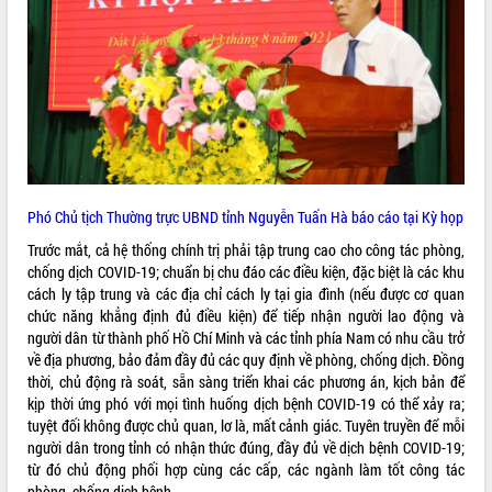
VIDEO
Phó Chủ tịch Thường trực UBND tỉnh Nguyễn Tuấn Hà báo cáo tại Kỳ họp
Trailer Lễ hội Sầu riêng Đắk Lắk năm
Trước mắt, cả hệ thống chính trị phải tập trung cao cho công tác phòng,
2026
chống dịch COVID-19; chuẩn bị chu đáo các điều kiện, đặc biệt là các khu
cách ly tập trung và các địa chỉ cách ly tại gia đình (nếu được cơ quan
Khám bệnh, cấp phát thuốc miễn phí
chức năng khẳng định đủ điều kiện) để tiếp nhận người lao động và
và tặng quà người dân xã Cư Pui
người dân từ thành phố Hồ Chí Minh và các tỉnh phía Nam có nhu cầu trở
Hội nghị UBND tỉnh Đắk Lắk thường kỳ
về địa phương, bảo đảm đầy đủ các quy định về phòng, chống dịch. Đồng
tháng 7/2026
thời, chủ động rà soát, sẵn sàng triển khai các phương án, kịch bản để
Lễ truy tặng danh hiệu “Bà Mẹ Việt
kịp thời ứng phó với mọi tình huống dịch bệnh COVID-19 có thể xảy ra;
ALBUM ẢNH
Nam Anh hùng” và trao Huân chương
tuyệt đối không được chủ quan, lơ là, mất cảnh giác. Tuyên truyền để mỗi
Lao động
người dân trong tỉnh có nhận thức đúng, đầy đủ về dịch bệnh COVID-19;
UBND tỉnh Đắk Lắk triển khai nhiệm
từ đó chủ động phối hợp cùng các cấp, các ngành làm tốt công tác
vụ 6 tháng cuối năm 2026
phòng, chống dịch bệnh.