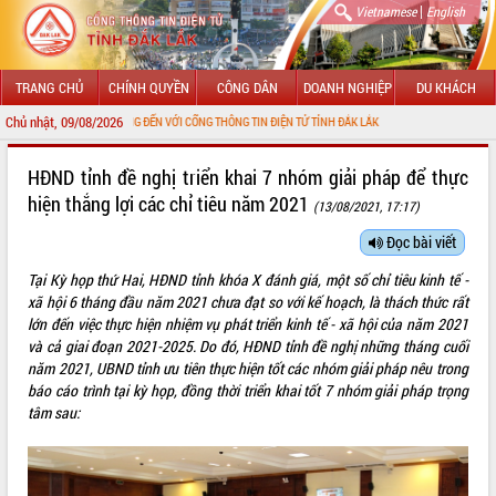
|
Vietnamese
English
TRANG CHỦ
CHÍNH QUYỀN
CÔNG DÂN
DOANH NGHIỆP
DU KHÁCH
Chủ nhật, 09/08/2026
CHÀO MỪNG ĐẾN VỚI CỔNG THÔNG TIN ĐIỆN TỬ TỈNH ĐẮK LẮK
GIỚI THIỆU
HĐND tỉnh đề nghị triển khai 7 nhóm giải pháp để thực
hiện thắng lợi các chỉ tiêu năm 2021
(13/08/2021, 17:17)
LÃNH ĐẠO UBND TỈNH
Đọc bài viết
TIN TỨC SỰ KIỆN
Tại Kỳ họp thứ Hai, HĐND tỉnh khóa X đánh giá, một số chỉ tiêu kinh tế -
SỞ, BAN, NGÀNH
xã hội 6 tháng đầu năm 2021 chưa đạt so với kế hoạch, là thách thức rất
lớn đến việc thực hiện nhiệm vụ phát triển kinh tế - xã hội của năm 2021
UBND CÁC XÃ, PHƯỜNG
và cả giai đoạn 2021-2025. Do đó, HĐND tỉnh đ
ề nghị
những tháng cuối
năm 2021, UBND tỉnh ưu tiên thực hiện tốt các nhóm giải pháp nêu trong
báo cáo trình tại kỳ họp, đồng thời triển khai tốt 7 nhóm giải pháp trọng
THÔNG TIN CHỈ ĐẠO ĐIỀU HÀNH
tâm sau:
HỆ THỐNG VĂN BẢN
VĂN BẢN HĐND TỈNH