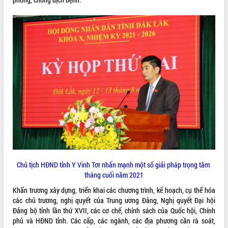
Kỳ họp thứ Hai, Hội đồng nhân dân
tỉnh khóa XI quyết nghị nhiều nội dung
quan trọng
Bí thư Tỉnh ủy Lương Nguyễn Minh
Triết thăm, tặng quà người có công với
cách mạng
LIÊN KẾT WEB
Rà soát, hoàn thiện hệ thống thiết chế
văn hóa, thể thao đáp ứng yêu cầu
phát triển mới
Thường trực HĐND tỉnh Đắk Lắk gặp
THỐNG KÊ TRUY CẬP
mặt Đoàn chuyên gia y tế TP. Hồ Chí
Minh
Hôm nay:
16284
Lễ truy điệu và an táng hài cốt liệt sĩ
Tất cả:
66101952
tại Nghĩa trang Liệt sĩ xã Sơn Hòa
Chủ tịch HĐND tỉnh Y Vinh Tơr nhấn mạnh một số giải pháp trọng tâm
Bàn giải pháp tháo gỡ khó khăn trong
tháng cuối năm 2021
xuất khẩu sầu riêng và triển khai quy
định EUDR
Khẩn trương xây dựng, triển khai các chương trình, kế hoạch, cụ thể hóa
Thứ trưởng Bộ Nông nghiệp và Môi
các chủ trương, nghị quyết của Trung ương Đảng, Nghị quyết Đại hội
trường Nguyễn Hoàng Hiệp khảo sát
Đảng bộ tỉnh lần thứ XVII, các cơ chế, chính sách của Quốc hội, Chính
vùng trồng và doanh nghiệp đóng gói
phủ và HĐND tỉnh. Các cấp, các ngành, các địa phương cần rà soát,