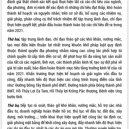
sầu riêng tại Đắk Lắk
đánh giá thật chính xác kết quả thực hiện tất cả các chỉ tiêu của ngành,
địa phương, đơn vị mình để xác định rõ những chỉ tiêu đạt thấp, khó hoàn
Trình diễn nghệ thuật chế biến các
thành kế hoạch và nguyên nhân; trên cơ sở đó, bổ sung các nhiệm vụ,
món ăn từ sầu riêng
giải pháp, phân công cụ thể trách nhiệm để tập trung lãnh đạo, chỉ đạo
Đắk Lắk công bố Quy hoạch và xúc
thực hiện quyết liệt, phấn đấu hoàn thành toàn bộ các chỉ tiêu đề ra trong
tiến đầu tư tỉnh
năm 2021.
Ngành cá ngừ Đắk Lắk chủ động thích
Thứ hai,
tập trung lãnh đạo, chỉ đạo tháo gỡ các khó khăn, vướng mắc,
ứng để giữ vững thị trường xuất khẩu
tạo mọi điều kiện thuận lợi nhất trong khuôn khổ pháp luật quy định
Diễn đàn Kinh tế tư nhân Việt Nam đột
thuộc thâmt quyền địa phương nhằm nâng cao công tác phối hợp từ
phá cơ chế - Hợp tác công tư
chính quyền từ cấp tỉnh đến cơ sở, để phát huy tối đa năng lực sản xuất
Đề án 06 tạo bước ngoặt đột phá trong
của tất cả các ngành, lĩnh vực, các thành phần kinh tế, tạo sự đột phá về
cải cách hành chính tỉnh Đắk Lắk
giá trị sản xuất, bảo đảm hoàn thành mục tiêu tăng trưởng kinh tế của cả
Kết nối tour, đẩy mạnh chuyển đổi số
năm 2021. Khẩn trương thực hiện kế hoạch và giải ngân vốn đầu tư
để phát triển du lịch Đắk Lắk
công, đẩy nhanh tiến độ thực hiện các công trình trọng điểm của tỉnh
như: Đường Đông Tây thành phố BMT, Đường tránh phía Đông thành phố
Khởi động Dự án Đầu tư xây dựng hạ
BMT, Hồ Thủy Lợi Ea Tam, Hồ Thủy lợi Krông Păc thượng, Bệnh viện Ung
tầng kỹ thuật Cụm công nghiệp Tân
bướu tỉnh.
Tiến
Gặp mặt các cơ quan báo chí nhân Kỷ
Thứ ba,
tiếp tục rà soát, tháo gỡ khó khăn, vướng mắc, hỗ trợ các nhà
niệm 101 năm Ngày Báo chí Cách
đầu tư, doanh nghiệp hoàn thiện hồ sơ, thủ tục về đầu tư, đất đai, xây
mạng Việt Nam
dựng, môi trường,…; triển khai thực hiện quyết liệt công tác tái định cư,
giải phóng mặt bằng để khởi công xây dựng, đẩy nhanh tiến độ thực hiện
Đắk Lắk sơ kết 4 năm triển khai thực
các dự án đầu tư, nhất là các dự án quy mô lớn. Thường xuyên kiểm tra,