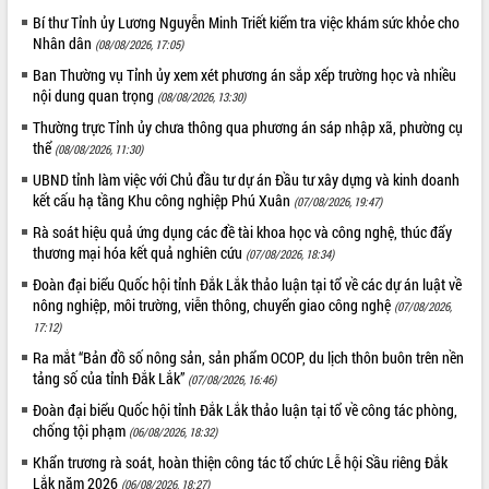
với Tập đoàn Bưu chính Viễn thông
Bí thư Tỉnh ủy Lương Nguyễn Minh Triết kiểm tra việc khám sức khỏe cho
Việt Nam
Nhân dân
(08/08/2026, 17:05)
Thứ trưởng Bộ Y tế làm việc với tỉnh
Ban Thường vụ Tỉnh ủy xem xét phương án sắp xếp trường học và nhiều
Đắk Lắk về phát triển nhân lực y tế
nội dung quan trọng
(08/08/2026, 13:30)
cho trạm y tế cấp xã
Thường trực Tỉnh ủy chưa thông qua phương án sáp nhập xã, phường cụ
Du lịch Đắk Lắk nâng tầm trải nghiệm
thể
(08/08/2026, 11:30)
du khách thông qua Hệ thống cơ sở dữ
liệu và Bản đồ số
UBND tỉnh làm việc với Chủ đầu tư dự án Đầu tư xây dựng và kinh doanh
kết cấu hạ tầng Khu công nghiệp Phú Xuân
(07/08/2026, 19:47)
Tập huấn ứng dụng trí tuệ nhân tạo (AI)
trong thương mại điện tử năm 2026
Rà soát hiệu quả ứng dụng các đề tài khoa học và công nghệ, thúc đẩy
thương mại hóa kết quả nghiên cứu
Đoàn đại biểu Quốc hội tỉnh Đắk Lắk
(07/08/2026, 18:34)
trao đổi thông tin trước Kỳ họp thứ
Đoàn đại biểu Quốc hội tỉnh Đắk Lắk thảo luận tại tổ về các dự án luật về
nhất, Quốc hội khóa XVI
nông nghiệp, môi trường, viễn thông, chuyển giao công nghệ
(07/08/2026,
Quyết liệt cải cách hành chính, khơi
17:12)
thông nguồn lực phát triển
Ra mắt “Bản đồ số nông sản, sản phẩm OCOP, du lịch thôn buôn trên nền
Nâng cao hiệu lực, hiệu quả HĐND
tảng số của tỉnh Đắk Lắk”
(07/08/2026, 16:46)
tỉnh thông qua hiện đại hóa hành chính
Đoàn đại biểu Quốc hội tỉnh Đắk Lắk thảo luận tại tổ về công tác phòng,
Xã Ea Phê gắn cải cách hành chính với
chống tội phạm
(06/08/2026, 18:32)
chuyển đổi số
Khẩn trương rà soát, hoàn thiện công tác tổ chức Lễ hội Sầu riêng Đắk
Phó Chủ tịch Thường trực UBND tỉnh
Lắk năm 2026
(06/08/2026, 18:27)