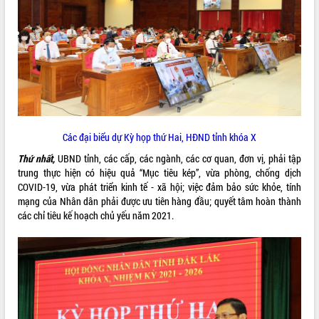
ĐIỂM TIN VĂN BẢN
QUY HOẠCH - KẾ HOẠCH
Các đại biểu dự Kỳ họp thứ Hai, HĐND tỉnh khóa X
Thứ nhất,
UBND tỉnh, các cấp, các ngành, các cơ quan, đơn vị, phải tập
trung thực hiện có hiệu quả “Mục tiêu kép”, vừa phòng, chống dịch
COVID-19, vừa phát triển kinh tế - xã hội; việc đảm bảo sức khỏe, tính
mạng của Nhân dân phải được ưu tiên hàng đầu; quyết tâm hoàn thành
các chỉ tiêu kế hoạch chủ yếu năm 2021.