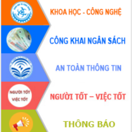
trưởng đạt 5,86% trong năm 2026
UBND tỉnh Đắk Lắk triển khai công tác
quốc phòng, quân sự địa phương năm
2026
Đắk Lắk tập trung toàn lực khắc phục
tồn tại IUU, sẵn sàng làm việc với
Đoàn thanh tra EC
Chủ tịch UBND tỉnh Tạ Anh Tuấn thăm,
chúc mừng các bệnh viện nhân Ngày
Thầy thuốc Việt Nam
Rộn ràng lễ hội truyền thống Sông
nước Đà Nông lần thứ I năm 2026
Kỳ họp Chuyên đề lần thứ Năm, HĐND
tỉnh Đắk Lắk thông qua các nghị quyết
quan trọng
Thống nhất danh sách giới thiệu ứng
cử đại biểu Quốc hội khoá XVI và đại
biểu HĐND tỉnh Đắk Lắk, nhiệm kỳ
2026-2031
Phát động hai phong trào thi đua quan