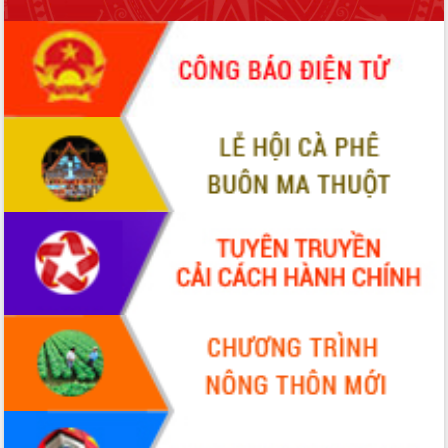
Tập huấn nâng cao năng lực triển khai
chuyển đổi số cho cán bộ, công chức
cấp xã
Đắk Lắk phát động hưởng ứng Ngày
Quyền của người tiêu dùng Việt Nam
2026
Đẩy mạnh cải cách hành chính, quyết
tâm đạt được mục tiêu tăng trưởng
hai con số trong năm 2026
Tổ chức trang trọng Lễ hội Đền thờ
Lương Văn Chánh năm 2026
Phó Bí thư Tỉnh ủy Đắk Lắk Đỗ Hữu
Huy giữ chức Bí thư Đảng ủy Ủy Ban
Nhân dân tỉnh
Bệnh án điện tử thúc đẩy chuyển đổi
số y tế tại Đắk Lắk
Chuyển đổi số thư viện: Mở rộng
không gian tri thức trong thời đại số
Đánh giá, rút kinh nghiệm công tác tổ
chức diễn tập trước ngày bầu cử