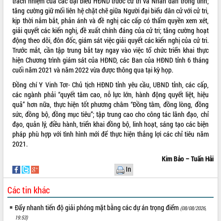
trách nhiệm của các đại biểu HĐND trước cử tri và Nhân dân trong tỉnh;
Định vị cà phê Việt Nam như một “di
tăng cường giữ mối liên hệ chặt chẽ giữa Người đại biểu dân cử với cử tri,
sản sống” trong dòng chảy toàn cầu
kịp thời nắm bắt, phản ánh và đề nghị các cấp có thẩm quyền xem xét,
Xây dựng nông thôn mới: Nâng cao đời
giải quyết các kiến nghị, đề xuất chính đáng của cử tri; tăng cường hoạt
sống người dân từ những mô hình thiết
động theo dõi, đôn đốc, giám sát việc giải quyết các kiến nghị của cử tri.
thực
Trước mắt, cần tập trung bắt tay ngay vào việc tổ chức triển khai thực
Quyết liệt tháo gỡ vướng mắc, đẩy
hiện Chương trình giám sát của HĐND, các Ban của HĐND tỉnh 6 tháng
nhanh tiến độ các dự án trọng điểm
cuối năm 2021 và năm 2022 vừa được thông qua tại kỳ họp.
trong Khu kinh tế Nam Phú Yên
Đồng chí Y Vinh Tơr- Chủ tịch HĐND tỉnh yêu cầu, UBND tỉnh, các cấp,
Hòn Yến phát triển du lịch gắn với bảo
các ngành phải “quyết tâm cao, nỗ lực lớn, hành động quyết liệt, hiệu
tồn biển
quả” hơn nữa, thực hiện tốt phương châm “Đồng tâm, đồng lòng, đồng
Lấy ý kiến điều chỉnh Quy hoạch tỉnh
sức, đồng bộ, đồng mục tiêu”; tập trung cao cho công tác lãnh đạo, chỉ
Đắk Lắk thời kỳ 2021-2030, tầm nhìn
đạo, quản lý, điều hành, triển khai đồng bộ, linh hoạt, sáng tạo các biện
đến năm 2050
pháp phù hợp với tình hình mới để thực hiện thắng lợi các chỉ tiêu năm
Phát động chiến dịch 30 ngày đêm
2021.
giải phóng mặt bằng Tuyến đường bộ
Kim Bảo – Tuấn Hải
ven biển
In
Đắk Lắk nỗ lực thúc đẩy tăng trưởng
kinh tế từ 10% trở lên trong Quý
Các tin khác
II/2026
Đẩy nhanh tiến độ giải phóng mặt bằng các dự án trọng điểm
Đắk Lắk ký kết thỏa thuận hợp tác về
(08/08/2026,
chuyển đổi số giai đoạn 2026 – 2030
19:53)