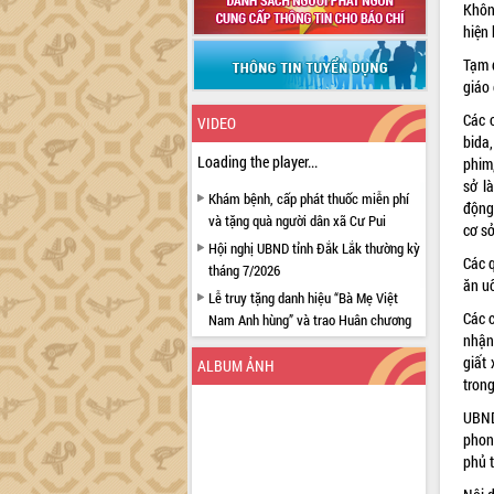
Không
hiện 
Tạm d
giáo 
Các 
VIDEO
bida
Loading the player...
phim,
sở l
Khám bệnh, cấp phát thuốc miễn phí
động;
và tặng quà người dân xã Cư Pui
cơ sở
Hội nghị UBND tỉnh Đắk Lắk thường kỳ
Các 
tháng 7/2026
ăn u
Lễ truy tặng danh hiệu “Bà Mẹ Việt
Các 
Nam Anh hùng” và trao Huân chương
nhận 
Lao động
giất
ALBUM ẢNH
UBND tỉnh Đắk Lắk triển khai nhiệm
trong
vụ 6 tháng cuối năm 2026
UBND
Kỳ họp thứ Hai, Hội đồng nhân dân
phon
tỉnh khóa XI quyết nghị nhiều nội dung
phủ 
quan trọng
Bí thư Tỉnh ủy Lương Nguyễn Minh