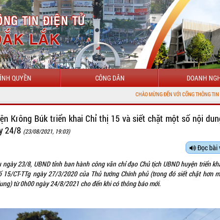
ÍNH QUYỀN
CÔNG DÂN
DOANH NGH
CHÀO MỪNG ĐẾN VỚI CỔNG THÔNG TIN ĐIỆN TỬ TỈNH
ện Krông Búk triển khai Chỉ thị 15 và siết chặt một số nội dun
y 24/8
(23/08/2021, 19:03)
Đọc bài 
u ngày 23/8, UBND tỉnh ban hành công văn chỉ đạo Chủ tịch UBND huyện triển kha
số 15/CT-TTg ngày 27/3/2020 của Thủ tướng Chính phủ (trong đó siết chặt hơn m
dung) từ 0h00 ngày 24/8/2021 cho đến khi có thông báo mới.