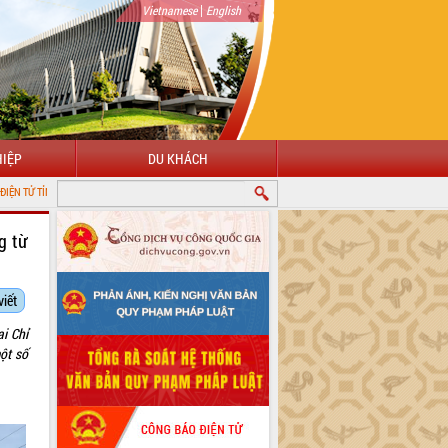
|
Vietnamese
English
IỆP
DU KHÁCH
 ĐẮK LẮK
g từ
viết
i Chỉ
ột số