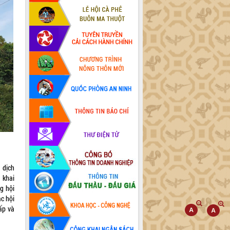
 dịch
 khai
ng hội
ác hội
ấp và