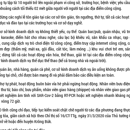
 tụ tập từ 10 người trở lên ngoài phạm vi công sở, trường học, bệnh viện; yêu cầ
khoảng cách tối thiểu 02 mét giữa người với người tại các địa điểm công cộng.
ừng các nghi lễ tôn giáo tại các cơ sở tôn giáo, tín ngưỡng, thờ tự, tất cả các hoạ
dục và đào tạo tại các trường học và cơ sở dạy nghề.
cơ sở kinh doanh dịch vụ không thiết yếu, cụ thể: Quán bar/pub, quán nhậu, vũ tr
, karaoke, điểm hát cho nhau nghe, câu lạc bộ khiêu vũ, sân khấu ca nhạc, rạp 
 cung cấp dịch vụ trò chơi điện tử công cộng, điểm truy cập internet công cộng, 
àm đẹp (thẩm mỹ, mát-xa, gội đầu, cắt tóc, làm móng …) khu vui chơi trẻ em, sâ
 dừng tất cả các hoạt động văn hóa, thể thao, giải trí tại các địa điểm công cộn
 kinh doanh dịch vụ thể dục thể thao (kể cả trong nhà và ngoài trời).
quán ăn, nhà hàng, quán cà phê, cơ sở kinh doanh dịch vụ ăn uống không được ph
ống tại chỗ, chỉ được bán mang đi và phải đảm bảo các điều kiện an toàn.
chợ tự phát, hoạt động buôn bán vỉa hè phải ngừng hoạt động. Nhân viên bưu điện
thư từ, báo chí, bưu phẩm, nhân viên giao hàng (shipper) và nhân viên giao gas p
 xét nghiệm âm tính với SAR-Cov-2 bằng RT-PCR hoặc xét nghiệm nhanh kháng n
 vòng 72 giờ.
 tỉnh cũng chỉ đạo, tiếp tục kiểm soát chặt chẽ người từ các địa phương đang thực
g tỏa, giãn cách xã hội theo Chỉ thị số 16/CT-TTg, ngày 31/3/2020 của Thủ tướng 
trở về hoặc đến huyện Krông Búk.