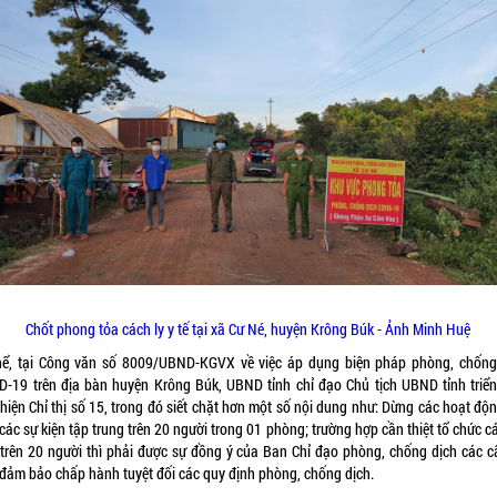
Chốt phong tỏa cách ly y tế tại xã Cư Né, huyện Krông Búk - Ảnh Minh Huệ
hể, tại Công văn số 8009/UBND-KGVX về việc áp dụng biện pháp phòng, chống
D-19 trên địa bàn huyện Krông Búk, UBND tỉnh chỉ đạo Chủ tịch UBND tỉnh triển
hiện Chỉ thị số 15, trong đó siết chặt hơn một số nội dung như: Dừng các hoạt độ
các sự kiện tập trung trên 20 người trong 01 phòng; trường hợp cần thiệt tổ chức c
 trên 20 người thì phải được sự đồng ý của Ban Chỉ đạo phòng, chống dịch các c
 đảm bảo chấp hành tuyệt đối các quy định phòng, chống dịch.