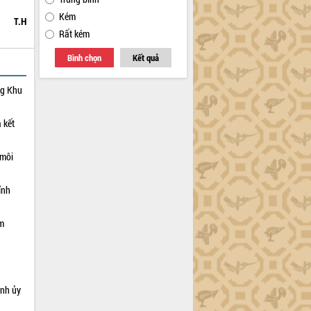
Kém
T.H
Rất kém
Bình chọn
Kết quả
ng Khu
 kết
 môi
ỉnh
ạm
ỉnh ủy