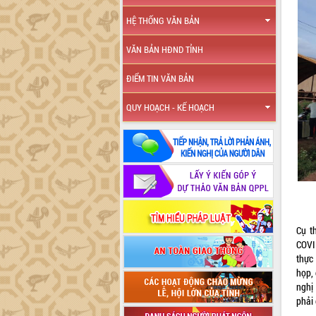
HỆ THỐNG VĂN BẢN
VĂN BẢN HĐND TỈNH
ĐIỂM TIN VĂN BẢN
QUY HOẠCH - KẾ HOẠCH
Cụ t
COVI
thực 
họp, 
nghị
phải