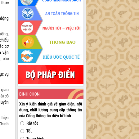
u thực
t động
ường,
chiếu
các cơ
n vận
g, các
ục vụ
 giao
BÌNH CHỌN
hải có
guyên
Xin ý kiến đánh giá về giao diện, nội
dung, chất lượng cung cấp thông tin
của Cổng thông tin điện tử tỉnh
 hiện
Rất tốt
Chính
Tốt
Trung bình