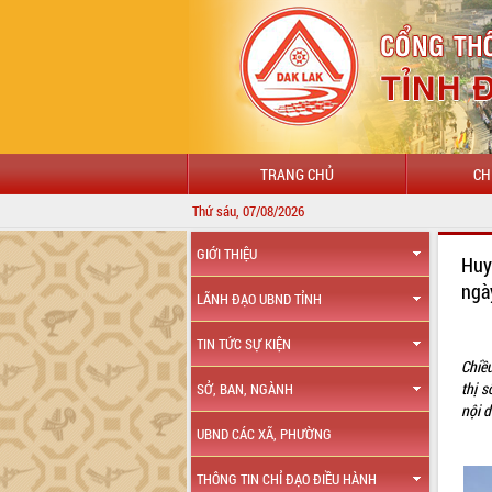
TRANG CHỦ
CH
Thứ sáu, 07/08/2026
GIỚI THIỆU
Huy
ngà
LÃNH ĐẠO UBND TỈNH
TIN TỨC SỰ KIỆN
Chiề
thị 
SỞ, BAN, NGÀNH
nội 
UBND CÁC XÃ, PHƯỜNG
THÔNG TIN CHỈ ĐẠO ĐIỀU HÀNH