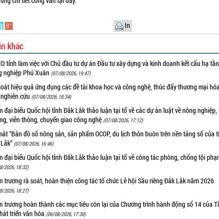
ung chi tiết công văn tại
đây.
In
in khác
 tỉnh làm việc với Chủ đầu tư dự án Đầu tư xây dựng và kinh doanh kết cấu hạ tầ
g nghiệp Phú Xuân
(07/08/2026, 19:47)
oát hiệu quả ứng dụng các đề tài khoa học và công nghệ, thúc đẩy thương mại hóa
 nghiên cứu
(07/08/2026, 18:34)
 đại biểu Quốc hội tỉnh Đắk Lắk thảo luận tại tổ về các dự án luật về nông nghiệp,
ờng, viễn thông, chuyển giao công nghệ
(07/08/2026, 17:12)
ắt “Bản đồ số nông sản, sản phẩm OCOP, du lịch thôn buôn trên nền tảng số của t
 Lắk”
(07/08/2026, 16:46)
 đại biểu Quốc hội tỉnh Đắk Lắk thảo luận tại tổ về công tác phòng, chống tội ph
8/2026, 18:32)
 trương rà soát, hoàn thiện công tác tổ chức Lễ hội Sầu riêng Đắk Lắk năm 2026
8/2026, 18:27)
 trương hoàn thành các mục tiêu còn lại của Chương trình hành động số 14 của T
hát triển văn hóa
(06/08/2026, 17:30)