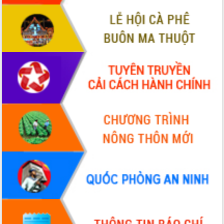
Thứ trưởng Bộ Y tế làm việc với tỉnh
Đắk Lắk về phát triển nhân lực y tế
cho trạm y tế cấp xã
Du lịch Đắk Lắk nâng tầm trải nghiệm
du khách thông qua Hệ thống cơ sở dữ
liệu và Bản đồ số
Tập huấn ứng dụng trí tuệ nhân tạo (AI)
trong thương mại điện tử năm 2026
Đoàn đại biểu Quốc hội tỉnh Đắk Lắk
trao đổi thông tin trước Kỳ họp thứ
nhất, Quốc hội khóa XVI
Quyết liệt cải cách hành chính, khơi
thông nguồn lực phát triển
Nâng cao hiệu lực, hiệu quả HĐND
tỉnh thông qua hiện đại hóa hành chính
Xã Ea Phê gắn cải cách hành chính với
chuyển đổi số
Phó Chủ tịch Thường trực UBND tỉnh
Hồ Thị Nguyên Thảo làm việc tại Trung
tâm Phục vụ hành chính công xã Ea
Phê