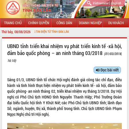
|
Vietnamese
English
TRANG CHỦ
CHÍNH QUYỀN
CÔNG DÂN
DOANH NGHIỆP
DU KHÁCH
Thứ bảy, 08/08/2026
CỔNG THÔNG TIN ĐIỆN TỬ TỈNH ĐẮK LẮK
GIỚI THIỆU
UBND tỉnh triển khai nhiệm vụ phát triển kinh tế -xã hội,
đảm bảo quốc phòng – an ninh tháng 03/2018
(01/03/2018,
LÃNH ĐẠO UBND TỈNH
16:10)
TIN TỨC SỰ KIỆN
Đọc bài viết
SỞ, BAN, NGÀNH
Sáng 01/3, UBND tỉnh tổ chức Hội nghị đánh giá công tác chỉ đạo, điều
hành và tình hình thực hiện nhiệm vụ phát triển kinh tế - xã hội, đảm bảo
UBND CÁC XÃ, PHƯỜNG
quốc phòng- an ninh tháng 02, triển khai nhiệm vụ tháng 3/2018. Dự Hội
nghị có Phó Chủ tịch HĐND tỉnh Nguyễn Thanh Hiệp; Phó Trưởng Đoàn
THÔNG TIN CHỈ ĐẠO ĐIỀU HÀNH
đại biểu Quốc hội tỉnh Y Khút Niê; các Phó Chủ tịch UBND tỉnh; lãnh đạo
Sở, ngành, huyện, thị xã, thành phố trong tỉnh. Chủ tịch UBND tỉnh Phạm
HỆ THỐNG VĂN BẢN
Ngọc Nghị chủ trì Hội nghị.
VĂN BẢN HĐND TỈNH