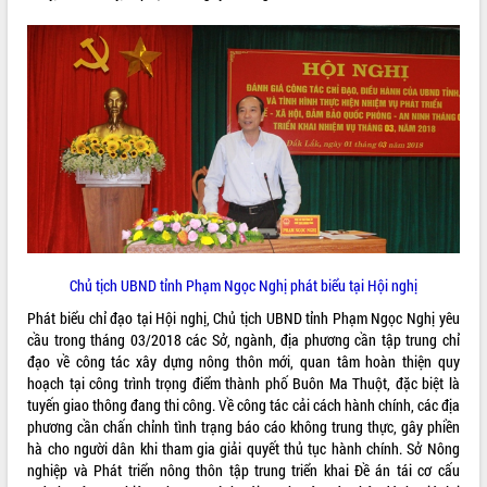
món ăn từ sầu riêng
Đắk Lắk công bố Quy hoạch và xúc
tiến đầu tư tỉnh
Ngành cá ngừ Đắk Lắk chủ động thích
ứng để giữ vững thị trường xuất khẩu
Diễn đàn Kinh tế tư nhân Việt Nam đột
phá cơ chế - Hợp tác công tư
Đề án 06 tạo bước ngoặt đột phá trong
cải cách hành chính tỉnh Đắk Lắk
Kết nối tour, đẩy mạnh chuyển đổi số
để phát triển du lịch Đắk Lắk
Khởi động Dự án Đầu tư xây dựng hạ
Chủ tịch UBND tỉnh Phạm Ngọc Nghị phát biểu tại Hội nghị
tầng kỹ thuật Cụm công nghiệp Tân
Phát biểu chỉ đạo tại Hội nghị, Chủ tịch UBND tỉnh Phạm Ngọc Nghị yêu
Tiến
cầu trong tháng 03/2018 các Sở, ngành, địa phương cần tập trung chỉ
Gặp mặt các cơ quan báo chí nhân Kỷ
đạo về công tác xây dựng nông thôn mới, quan tâm hoàn thiện quy
niệm 101 năm Ngày Báo chí Cách
hoạch tại công trình trọng điểm thành phố Buôn Ma Thuột, đặc biệt là
mạng Việt Nam
tuyến giao thông đang thi công. Về công tác cải cách hành chính, các địa
Đắk Lắk sơ kết 4 năm triển khai thực
phương cần chấn chỉnh tình trạng báo cáo không trung thực, gây phiền
hiện Đề án 06 của Chính phủ
hà cho người dân khi tham gia giải quyết thủ tục hành chính. Sở Nông
Họp báo thông tin về Hội nghị Công bố
nghiệp và Phát triển nông thôn tập trung triển khai Đề án tái cơ cấu