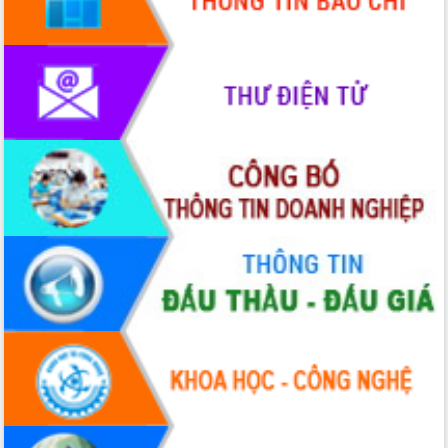
Xây dựng nền hành chính số đồng
hành cùng nông dân dân, doanh nghiệp
Giai đoạn 2026-2030, Đắk Lắk phấn
đấu có 77% xã đạt chuẩn nông thôn
mới
Chuyển đổi số 'mở đường' cho nông
nghiệp Đắk Lắk tăng trưởng bứt phá
Triển khai đồng bộ đo đạc, lập hồ sơ
địa chính, hoàn thiện cơ sở dữ liệu đất
đai
Ứng dụng sinh trắc học - Bước tiến
trong hành trình chuyển đổi số tại Đắk
Lắk
Đắk Lắk nâng cao hiệu quả công tác
Đảng từ Sổ tay đảng viên điện tử
Đắk Lắk đẩy mạnh nuôi biển công
nghệ, hướng tới phát triển thủy sản
bền vững
Tập huấn nâng cao năng lực triển khai
chuyển đổi số cho cán bộ, công chức