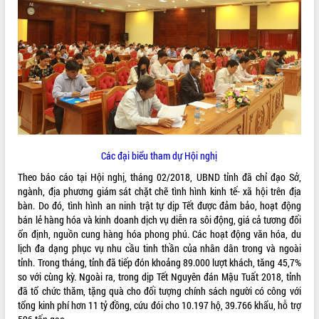
ĐIỂM TIN VĂN BẢN
QUY HOẠCH - KẾ HOẠCH
Các đại biểu tham dự Hội nghị
Theo báo cáo tại Hội nghị, tháng 02/2018, UBND tỉnh đã chỉ đạo Sở,
ngành, địa phương giám sát chặt chẽ tình hình kinh tế- xã hội trên địa
bàn. Do đó, tình hình an ninh trật tự dịp Tết được đảm bảo, hoạt động
bán lẻ hàng hóa và kinh doanh dịch vụ diễn ra sôi động, giá cả tương đối
ổn định, nguồn cung hàng hóa phong phú. Các hoạt động văn hóa, du
lịch đa dạng phục vụ nhu cầu tinh thần của nhân dân trong và ngoài
tỉnh. Trong tháng, tỉnh đã tiếp đón khoảng 89.000 lượt khách, tăng 45,7%
so với cùng kỳ. Ngoài ra, trong dịp Tết Nguyên đán Mậu Tuất 2018, tỉnh
đã tổ chức thăm, tặng quà cho đối tượng chính sách người có công với
tổng kinh phí hơn 11 tỷ đồng, cứu đói cho 10.197 hộ, 39.766 khẩu, hỗ trợ