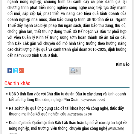
Quy hoạch và Xúc tiến đầu tư tỉnh Đắk
ngành nông nghiệp, chương trình tái canh cây cà phê; đánh giá lại
Lắk
chương trình phát triển nông nghiệp công nghệ cao; tiếp tục đẩy mạnh
đổi mới, sắp xếp lại, phát triển và nâng cao hiệu quả kinh doanh của
Khơi thông điểm nghẽn, đẩy nhanh
doanh nghiệp nhà nước, đảm bảo đúng lộ trình UBND tỉnh đề ra. Ngành
giải ngân vốn khắc phục thiên tai
Thuế đẩy mạnh các biện pháp thu ngân sách, đảm bảo thu đúng, thu đủ,
HĐND tỉnh thông qua điều chỉnh Quy
chống gian lận, thất thu nợ đọng thuế. Sở Kế hoạch và Đầu tư phối hợp
hoạch tỉnh thời kỳ 2021-2030
với Viện Quản lý Kinh tế Trung ương sớm hoàn thành Đề án tái cơ cấu
Hội thảo góp ý hồ sơ điều chỉnh quy
tỉnh Đắk Lắk gắn với chuyển đổi mô hình tăng trưởng theo hướng nâng
hoạch tỉnh Đắk Lắk thời kỳ 2021-2030,
cao chất lượng, hiệu quả và cạnh tranh giai đoạn 2016-2025, định hướng
tầm nhìn đến năm 2050
đến năm 2030 trình UBND tỉnh.
Nâng cao hiệu quả hoạt động của các
Kim Bảo
doanh nghiệp nhà nước
In
Hội nghị triển khai kết nối mạng
truyền số liệu chuyên dùng phục vụ cơ
Các tin khác
quan Đảng, Nhà nước
Lễ phát động chuỗi hoạt động chung
UBND tỉnh làm việc với Chủ đầu tư dự án Đầu tư xây dựng và kinh doanh
kết cấu hạ tầng Khu công nghiệp Phú Xuân
tay làm sạch môi trường
(07/08/2026, 19:47)
Xã Ea Kar bước chuyển mình trong
Rà soát hiệu quả ứng dụng các đề tài khoa học và công nghệ, thúc đẩy
công tác cải cách hành chính mô hình
thương mại hóa kết quả nghiên cứu
(07/08/2026, 18:34)
mới
Đoàn đại biểu Quốc hội tỉnh Đắk Lắk thảo luận tại tổ về các dự án luật về
UBND tỉnh họp báo định kỳ tháng 4
nông nghiệp, môi trường, viễn thông, chuyển giao công nghệ
(07/08/2026,
năm 2026