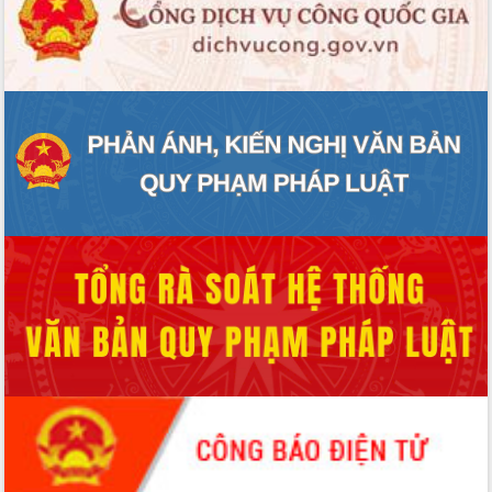
Xây dựng nông thôn mới: Nâng cao đời
sống người dân từ những mô hình thiết
thực
Quyết liệt tháo gỡ vướng mắc, đẩy
nhanh tiến độ các dự án trọng điểm
trong Khu kinh tế Nam Phú Yên
Hòn Yến phát triển du lịch gắn với bảo
tồn biển
Lấy ý kiến điều chỉnh Quy hoạch tỉnh
Đắk Lắk thời kỳ 2021-2030, tầm nhìn
đến năm 2050
Phát động chiến dịch 30 ngày đêm
giải phóng mặt bằng Tuyến đường bộ
ven biển
Đắk Lắk nỗ lực thúc đẩy tăng trưởng
kinh tế từ 10% trở lên trong Quý
II/2026
Đắk Lắk ký kết thỏa thuận hợp tác về
chuyển đổi số giai đoạn 2026 – 2030
với Tập đoàn Bưu chính Viễn thông
Việt Nam