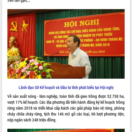
596 tấn gạo,…
VIDEO
Khám bệnh, cấp phát thuốc miễn phí
và tặng quà người dân xã Cư Pui
Hội nghị UBND tỉnh Đắk Lắk thường kỳ
tháng 7/2026
Lãnh đạo Sở Kế hoạch và Đầu tư tỉnh phát biểu tại Hội nghị
Lễ truy tặng danh hiệu “Bà Mẹ Việt
Về sản xuất nông - lâm nghiệp, toàn tỉnh đã gieo trồng được 52.758 ha,
Nam Anh hùng” và trao Huân chương
vượt 17% kế hoạch. Các địa phương đã tiến hành đăng ký kế hoạch trồng
Lao động
rừng năm 2018 và triển khai cấp bách các giải pháp bảo vệ rừng, phòng
ALBUM ẢNH
UBND tỉnh Đắk Lắk triển khai nhiệm
cháy chữa cháy rừng, tịch thu 146 m3 gỗ các loại, 66 lượt phương tiện,
vụ 6 tháng cuối năm 2026
nộp ngân sách 248 triệu đồng.
Kỳ họp thứ Hai, Hội đồng nhân dân
tỉnh khóa XI quyết nghị nhiều nội dung