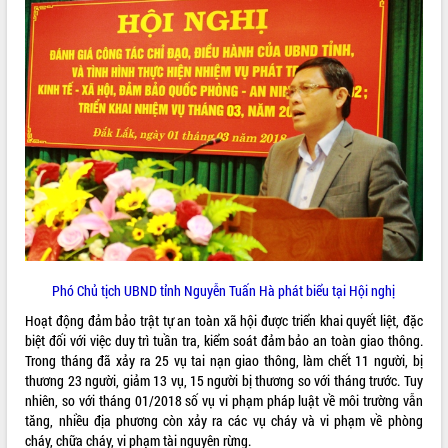
quan trọng
Bí thư Tỉnh ủy Lương Nguyễn Minh
Triết thăm, tặng quà người có công với
cách mạng
Rà soát, hoàn thiện hệ thống thiết chế
văn hóa, thể thao đáp ứng yêu cầu
LIÊN KẾT WEB
phát triển mới
Thường trực HĐND tỉnh Đắk Lắk gặp
mặt Đoàn chuyên gia y tế TP. Hồ Chí
Minh
THỐNG KÊ TRUY CẬP
Lễ truy điệu và an táng hài cốt liệt sĩ
tại Nghĩa trang Liệt sĩ xã Sơn Hòa
Hôm nay:
29160
Bàn giải pháp tháo gỡ khó khăn trong
Tất cả:
66074483
Phó Chủ tịch UBND tỉnh Nguyễn Tuấn Hà phát biểu tại Hội nghị
xuất khẩu sầu riêng và triển khai quy
Hoạt động đảm bảo trật tự an toàn xã hội được triển khai quyết liệt, đặc
định EUDR
biệt đối với việc duy trì tuần tra, kiểm soát đảm bảo an toàn giao thông.
Thứ trưởng Bộ Nông nghiệp và Môi
Trong tháng đã xảy ra 25 vụ tai nạn giao thông, làm chết 11 người, bị
trường Nguyễn Hoàng Hiệp khảo sát
thương 23 người, giảm 13 vụ, 15 người bị thương so với tháng trước. Tuy
vùng trồng và doanh nghiệp đóng gói
nhiên, so với tháng 01/2018 số vụ vi phạm pháp luật về môi trường vẫn
sầu riêng tại Đắk Lắk
tăng, nhiều địa phương còn xảy ra các vụ cháy và vi phạm về phòng
Trình diễn nghệ thuật chế biến các
cháy, chữa cháy, vi phạm tài nguyên rừng.