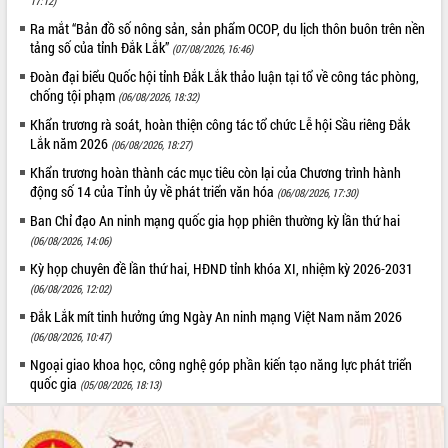
17:12)
Hội thảo khoa học “Giải pháp thúc đẩy
Ra mắt “Bản đồ số nông sản, sản phẩm OCOP, du lịch thôn buôn trên nền
phát triển nền kinh tế xanh tại tỉnh
tảng số của tỉnh Đắk Lắk”
(07/08/2026, 16:46)
Đắk Lắk”
Đoàn đại biểu Quốc hội tỉnh Đắk Lắk thảo luận tại tổ về công tác phòng,
Tăng cường giám sát, đôn đốc thực
chống tội phạm
(06/08/2026, 18:32)
hiện nhiệm vụ quản lý tài sản công
Khẩn trương rà soát, hoàn thiện công tác tổ chức Lễ hội Sầu riêng Đắk
hàng tuần
Lắk năm 2026
(06/08/2026, 18:27)
Tháo gỡ những vướng mắc, đẩy mạnh
công tác cải cách thủ tục hành chính
Khẩn trương hoàn thành các mục tiêu còn lại của Chương trình hành
tại Trung tâm Phục vụ hành chính
động số 14 của Tỉnh ủy về phát triển văn hóa
(06/08/2026, 17:30)
công tỉnh
Ban Chỉ đạo An ninh mạng quốc gia họp phiên thường kỳ lần thứ hai
Đắk Lắk: Tôn vinh 46 giải pháp tại Hội
(06/08/2026, 14:06)
thi Sáng tạo Kỹ thuật 2024 - 2025
Kỳ họp chuyên đề lần thứ hai, HĐND tỉnh khóa XI, nhiệm kỳ 2026-2031
Đắk Lắk rà soát, điều chỉnh Đề án 190
(06/08/2026, 12:02)
về phát triển nuôi trồng thủy sản
Đắk Lắk mít tinh hưởng ứng Ngày An ninh mạng Việt Nam năm 2026
Phó Chủ tịch UBND tỉnh Đắk Lắk
(06/08/2026, 10:47)
Trương Công Thái kiểm tra thực địa
Ngoại giao khoa học, công nghệ góp phần kiến tạo năng lực phát triển
Dự án cao tốc Khánh Hòa - Buôn Ma
quốc gia
Thuột
(05/08/2026, 18:13)
Định vị cà phê Việt Nam như một “di
sản sống” trong dòng chảy toàn cầu