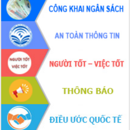
cấp xã
Đắk Lắk phát động hưởng ứng Ngày
Quyền của người tiêu dùng Việt Nam
2026
Đẩy mạnh cải cách hành chính, quyết
tâm đạt được mục tiêu tăng trưởng
hai con số trong năm 2026
Tổ chức trang trọng Lễ hội Đền thờ
Lương Văn Chánh năm 2026
Phó Bí thư Tỉnh ủy Đắk Lắk Đỗ Hữu
Huy giữ chức Bí thư Đảng ủy Ủy Ban
Nhân dân tỉnh
Bệnh án điện tử thúc đẩy chuyển đổi
số y tế tại Đắk Lắk
Chuyển đổi số thư viện: Mở rộng
không gian tri thức trong thời đại số
Đánh giá, rút kinh nghiệm công tác tổ
chức diễn tập trước ngày bầu cử
Chương trình “Gặp gỡ hữu nghị –
Friendship Meeting New Year 2026”