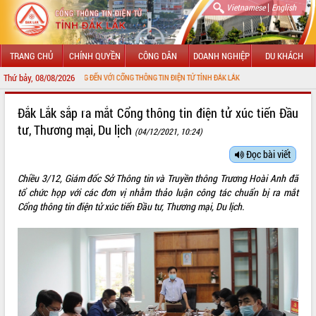
|
Vietnamese
English
TRANG CHỦ
CHÍNH QUYỀN
CÔNG DÂN
DOANH NGHIỆP
DU KHÁCH
Thứ bảy, 08/08/2026
CHÀO MỪNG ĐẾN VỚI CỔNG THÔNG TIN ĐIỆN TỬ TỈNH ĐẮK LẮK
GIỚI THIỆU
Đắk Lắk sắp ra mắt Cổng thông tin điện tử xúc tiến Đầu
tư, Thương mại, Du lịch
(04/12/2021, 10:24)
LÃNH ĐẠO UBND TỈNH
Đọc bài viết
TIN TỨC SỰ KIỆN
Chiều 3/12, Giám đốc Sở Thông tin và Truyền thông Trương Hoài Anh đã
SỞ, BAN, NGÀNH
tổ chức họp với các đơn vị nhằm thảo luận công tác chuẩn bị ra mắt
Cổng thông tin điện tử xúc tiến Đầu tư, Thương mại, Du lịch.
UBND CÁC XÃ, PHƯỜNG
THÔNG TIN CHỈ ĐẠO ĐIỀU HÀNH
HỆ THỐNG VĂN BẢN
VĂN BẢN HĐND TỈNH