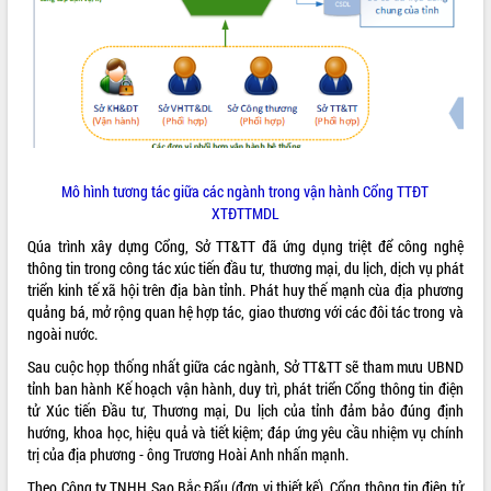
quan trọng
Bí thư Tỉnh ủy Lương Nguyễn Minh
Triết thăm, tặng quà người có công với
cách mạng
Rà soát, hoàn thiện hệ thống thiết chế
văn hóa, thể thao đáp ứng yêu cầu
LIÊN KẾT WEB
phát triển mới
Thường trực HĐND tỉnh Đắk Lắk gặp
Mô hình tương tác giữa các ngành trong vận hành Cổng TTĐT
mặt Đoàn chuyên gia y tế TP. Hồ Chí
XTĐTTMDL
Minh
Qúa trình xây dựng Cổng, Sở TT&TT đã ứng dụng triệt để công nghệ
THỐNG KÊ TRUY CẬP
Lễ truy điệu và an táng hài cốt liệt sĩ
thông tin trong công tác xúc tiến đầu tư, thương mại, du lịch, dịch vụ phát
tại Nghĩa trang Liệt sĩ xã Sơn Hòa
Hôm nay:
24035
triển kinh tế xã hội trên địa bàn tỉnh. Phát huy thế mạnh cùa địa phương
Bàn giải pháp tháo gỡ khó khăn trong
quảng bá, mở rộng quan hệ hợp tác, giao thương với các đôi tác trong và
Tất cả:
66069358
xuất khẩu sầu riêng và triển khai quy
ngoài nước.
định EUDR
Sau cuộc họp thống nhất giữa các ngành, Sở TT&TT sẽ tham mưu UBND
Thứ trưởng Bộ Nông nghiệp và Môi
tỉnh ban hành Kế hoạch vận hành, duy trì, phát triển Cổng thông tin điện
trường Nguyễn Hoàng Hiệp khảo sát
tử Xúc tiến Đầu tư, Thương mại, Du lịch của tỉnh đảm bảo đúng định
vùng trồng và doanh nghiệp đóng gói
hướng, khoa học, hiệu quả và tiết kiệm; đáp ứng yêu cầu nhiệm vụ chính
sầu riêng tại Đắk Lắk
trị của địa phương - ông Trương Hoài Anh nhấn mạnh.
Trình diễn nghệ thuật chế biến các
Theo Công ty TNHH Sao Bắc Đẩu (đơn vị thiết kế), Cổng thông tin điện tử