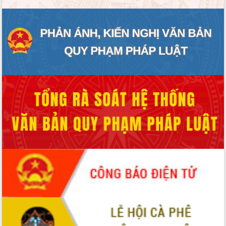
Hội thảo khoa học “Giải pháp thúc đẩy
phát triển nền kinh tế xanh tại tỉnh
Đắk Lắk”
Tăng cường giám sát, đôn đốc thực
hiện nhiệm vụ quản lý tài sản công
hàng tuần
Tháo gỡ những vướng mắc, đẩy mạnh
công tác cải cách thủ tục hành chính
tại Trung tâm Phục vụ hành chính
công tỉnh
Đắk Lắk: Tôn vinh 46 giải pháp tại Hội
thi Sáng tạo Kỹ thuật 2024 - 2025
Đắk Lắk rà soát, điều chỉnh Đề án 190
về phát triển nuôi trồng thủy sản
Phó Chủ tịch UBND tỉnh Đắk Lắk
Trương Công Thái kiểm tra thực địa
Dự án cao tốc Khánh Hòa - Buôn Ma
Thuột
Định vị cà phê Việt Nam như một “di
sản sống” trong dòng chảy toàn cầu