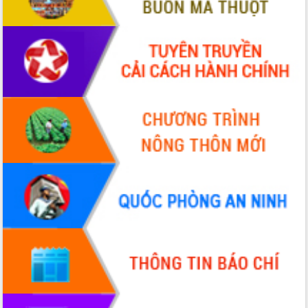
Xây dựng nông thôn mới: Nâng cao đời
sống người dân từ những mô hình thiết
thực
Quyết liệt tháo gỡ vướng mắc, đẩy
nhanh tiến độ các dự án trọng điểm
trong Khu kinh tế Nam Phú Yên
Hòn Yến phát triển du lịch gắn với bảo
tồn biển
Lấy ý kiến điều chỉnh Quy hoạch tỉnh
Đắk Lắk thời kỳ 2021-2030, tầm nhìn
đến năm 2050
Phát động chiến dịch 30 ngày đêm
giải phóng mặt bằng Tuyến đường bộ
ven biển
Đắk Lắk nỗ lực thúc đẩy tăng trưởng
kinh tế từ 10% trở lên trong Quý
II/2026
Đắk Lắk ký kết thỏa thuận hợp tác về
chuyển đổi số giai đoạn 2026 – 2030
với Tập đoàn Bưu chính Viễn thông
Việt Nam