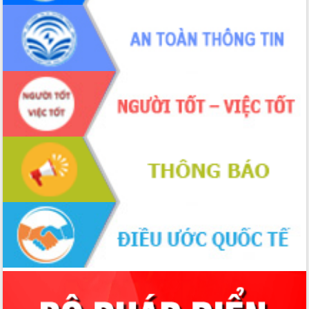
Xây dựng nền hành chính số đồng
hành cùng nông dân dân, doanh nghiệp
Giai đoạn 2026-2030, Đắk Lắk phấn
đấu có 77% xã đạt chuẩn nông thôn
mới
Chuyển đổi số 'mở đường' cho nông
nghiệp Đắk Lắk tăng trưởng bứt phá
Triển khai đồng bộ đo đạc, lập hồ sơ
địa chính, hoàn thiện cơ sở dữ liệu đất
đai
Ứng dụng sinh trắc học - Bước tiến
trong hành trình chuyển đổi số tại Đắk
Lắk
Đắk Lắk nâng cao hiệu quả công tác
Đảng từ Sổ tay đảng viên điện tử
Đắk Lắk đẩy mạnh nuôi biển công
nghệ, hướng tới phát triển thủy sản
bền vững
Tập huấn nâng cao năng lực triển khai
chuyển đổi số cho cán bộ, công chức