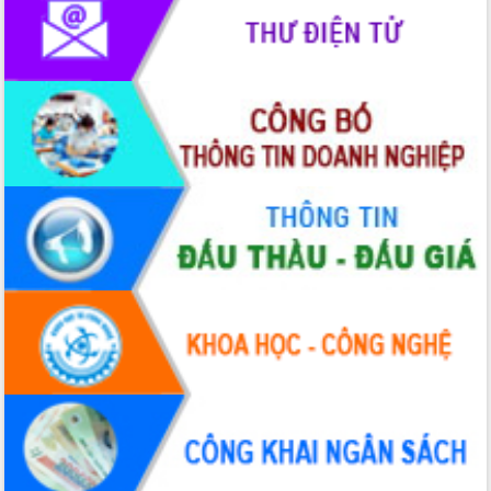
Thứ trưởng Bộ Y tế làm việc với tỉnh
Đắk Lắk về phát triển nhân lực y tế
cho trạm y tế cấp xã
Du lịch Đắk Lắk nâng tầm trải nghiệm
du khách thông qua Hệ thống cơ sở dữ
liệu và Bản đồ số
Tập huấn ứng dụng trí tuệ nhân tạo (AI)
trong thương mại điện tử năm 2026
Đoàn đại biểu Quốc hội tỉnh Đắk Lắk
trao đổi thông tin trước Kỳ họp thứ
nhất, Quốc hội khóa XVI
Quyết liệt cải cách hành chính, khơi
thông nguồn lực phát triển
Nâng cao hiệu lực, hiệu quả HĐND
tỉnh thông qua hiện đại hóa hành chính
Xã Ea Phê gắn cải cách hành chính với
chuyển đổi số
Phó Chủ tịch Thường trực UBND tỉnh
Hồ Thị Nguyên Thảo làm việc tại Trung
tâm Phục vụ hành chính công xã Ea
Phê