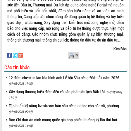
món ăn từ sầu riêng
xúc tiến Đầu tư, Thương mại, Du lịch áp dụng công nghệ Portal mã nguồn
Đắk Lắk công bố Quy hoạch và xúc
mở phổ biến và tiến tiến nhất, đảm bảo hiệu năng và an toàn an ninh
tiến đầu tư tỉnh
thông tin; Cung cấp các chức năng dễ dàng quản trị hệ thống và tùy biến
Ngành cá ngừ Đắk Lắk chủ động thích
giao diện, chức năng; Xây dựng trên kiến trúc mở/công nghệ mở, đảm
ứng để giữ vững thị trường xuất khẩu
bảo cho việc nâng cấp, mở rộng và bảo trì hệ thống được thực hiện một
cách dễ dàng. Các nhóm chức năng gồm quản lý sự kiện thương mại,
Diễn đàn Kinh tế tư nhân Việt Nam đột
thông tin thương mại, thông tin du lịch; thông tin đầu tư, dự án đầu tư….
phá cơ chế - Hợp tác công tư
Đề án 06 tạo bước ngoặt đột phá trong
Kim Bảo
cải cách hành chính tỉnh Đắk Lắk
In
Kết nối tour, đẩy mạnh chuyển đổi số
Các tin khác
để phát triển du lịch Đắk Lắk
Khởi động Dự án Đầu tư xây dựng hạ
12 điểm check-in lan tỏa hình ảnh Lễ hội Sầu riêng Đắk Lắk năm 2026
tầng kỹ thuật Cụm công nghiệp Tân
(07/08/2026, 17:30)
Tiến
Xây dựng thương hiệu điểm đến và sản phẩm du lịch Đắk Lắk
(07/08/2026,
Gặp mặt các cơ quan báo chí nhân Kỷ
17:21)
niệm 101 năm Ngày Báo chí Cách
mạng Việt Nam
Tập huấn kỹ năng livestream bán sầu riêng online cho các xã, phường
(07/08/2026, 09:07)
Đắk Lắk sơ kết 4 năm triển khai thực
hiện Đề án 06 của Chính phủ
Ban Chỉ đạo An ninh mạng quốc gia họp phiên thường kỳ lần thứ hai
Họp báo thông tin về Hội nghị Công bố
(06/08/2026, 14:06)