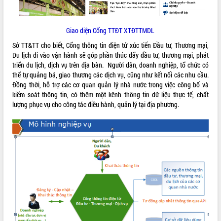
VIDEO
Giao diện Cổng TTĐT XTĐTTMDL
Sở TT&TT cho biết, Cổng thông tin điện tử xúc tiến Đầu tư, Thương mại,
Du lịch đi vào vận hành sẽ góp phần thúc đẩy đầu tư, thương mại, phát
triển du lịch, dịch vụ trên địa bàn. Người dân, doanh nghiệp, tổ chức có
thể tự quảng bá, giao thương các dịch vụ, cũng như kết nối các nhu cầu.
Đồng thời, hỗ trợ các cơ quan quản lý nhà nước trong việc công bố và
kiểm soát thông tin, có thêm một kênh thông tin dữ liệu thực tế, chất
lượng phục vụ cho công tác điều hành, quản lý tại địa phương.
Khám bệnh, cấp phát thuốc miễn phí
và tặng quà người dân xã Cư Pui
Hội nghị UBND tỉnh Đắk Lắk thường kỳ
tháng 7/2026
Lễ truy tặng danh hiệu “Bà Mẹ Việt
Nam Anh hùng” và trao Huân chương
Lao động
ALBUM ẢNH
UBND tỉnh Đắk Lắk triển khai nhiệm
vụ 6 tháng cuối năm 2026
Kỳ họp thứ Hai, Hội đồng nhân dân
tỉnh khóa XI quyết nghị nhiều nội dung