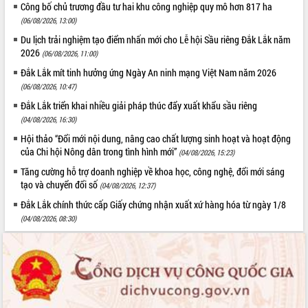
Quy hoạch và Xúc tiến đầu tư tỉnh Đắk
Công bố chủ trương đầu tư hai khu công nghiệp quy mô hơn 817 ha
Lắk
(06/08/2026, 13:00)
Khơi thông điểm nghẽn, đẩy nhanh
Du lịch trải nghiệm tạo điểm nhấn mới cho Lễ hội Sầu riêng Đắk Lắk năm
giải ngân vốn khắc phục thiên tai
2026
(06/08/2026, 11:00)
HĐND tỉnh thông qua điều chỉnh Quy
Đắk Lắk mít tinh hưởng ứng Ngày An ninh mạng Việt Nam năm 2026
hoạch tỉnh thời kỳ 2021-2030
(06/08/2026, 10:47)
Hội thảo góp ý hồ sơ điều chỉnh quy
Đắk Lắk triển khai nhiều giải pháp thúc đẩy xuất khẩu sầu riêng
hoạch tỉnh Đắk Lắk thời kỳ 2021-2030,
(04/08/2026, 16:30)
tầm nhìn đến năm 2050
Hội thảo “Đổi mới nội dung, nâng cao chất lượng sinh hoạt và hoạt động
Nâng cao hiệu quả hoạt động của các
của Chi hội Nông dân trong tình hình mới”
doanh nghiệp nhà nước
(04/08/2026, 15:23)
Hội nghị triển khai kết nối mạng
Tăng cường hỗ trợ doanh nghiệp về khoa học, công nghệ, đổi mới sáng
truyền số liệu chuyên dùng phục vụ cơ
tạo và chuyển đổi số
(04/08/2026, 12:37)
quan Đảng, Nhà nước
Đắk Lắk chính thức cấp Giấy chứng nhận xuất xứ hàng hóa từ ngày 1/8
Lễ phát động chuỗi hoạt động chung
(04/08/2026, 08:30)
tay làm sạch môi trường
Xã Ea Kar bước chuyển mình trong
công tác cải cách hành chính mô hình
mới
UBND tỉnh họp báo định kỳ tháng 4
năm 2026