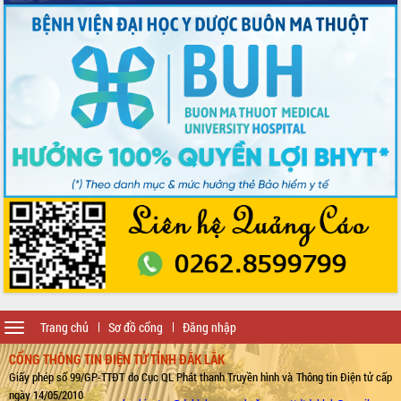
Toggle
Trang chủ
Sơ đồ cổng
Đăng nhập
navigation
CỔNG THÔNG TIN ĐIỆN TỬ TỈNH ĐẮK LẮK
Giấy phép số 99/GP-TTĐT do Cục QL Phát thanh Truyền hình và Thông tin Điện tử cấp
ngày 14/05/2010