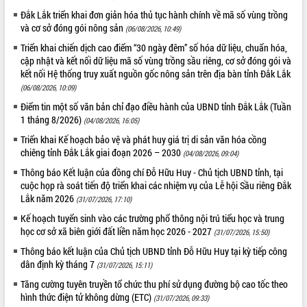
Đắk Lắk triển khai đơn giản hóa thủ tục hành chính về mã số vùng trồng
VIDEO
và cơ sở đóng gói nông sản
(06/08/2026, 10:49)
Không có file video nào để phát.
Triển khai chiến dịch cao điểm “30 ngày đêm” số hóa dữ liệu, chuẩn hóa,
cập nhật và kết nối dữ liệu mã số vùng trồng sầu riêng, cơ sở đóng gói và
ALBUM ẢNH
kết nối Hệ thống truy xuất nguồn gốc nông sản trên địa bàn tỉnh Đắk Lắk
(06/08/2026, 10:09)
Điểm tin một số văn bản chỉ đạo điều hành của UBND tỉnh Đắk Lắk (Tuần
1 tháng 8/2026)
(04/08/2026, 16:05)
Triển khai Kế hoạch bảo vệ và phát huy giá trị di sản văn hóa cồng
chiêng tỉnh Đắk Lắk giai đoạn 2026 – 2030
(04/08/2026, 09:04)
Thông báo Kết luận của đồng chí Đỗ Hữu Huy - Chủ tịch UBND tỉnh, tại
cuộc họp rà soát tiến độ triển khai các nhiệm vụ của Lễ hội Sầu riêng Đắk
Lắk năm 2026
(31/07/2026, 17:10)
LIÊN KẾT WEB
Kế hoạch tuyển sinh vào các trường phổ thông nội trú tiểu học và trung
học cơ sở xã biên giới đất liền năm học 2026 - 2027
(31/07/2026, 15:50)
Thông báo kết luận của Chủ tịch UBND tỉnh Đỗ Hữu Huy tại kỳ tiếp công
dân định kỳ tháng 7
(31/07/2026, 15:11)
THỐNG KÊ TRUY CẬP
Tăng cường tuyên truyền tổ chức thu phí sử dụng đường bộ cao tốc theo
hình thức điện tử không dừng (ETC)
(31/07/2026, 09:33)
Hôm nay:
2726