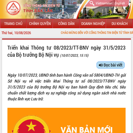
|
Vietnamese
English
TRANG CHỦ
CHÍNH QUYỀN
CÔNG DÂN
DOANH NGHIỆP
DU KHÁCH
Thứ hai, 10/08/2026
CHÀO MỪNG ĐẾN VỚI CỔNG THÔNG TIN ĐIỆN TỬ TỈNH ĐẮK LẮK
GIỚI THIỆU
Triển khai Thông tư 08/2023/TT-BNV ngày 31/5/2023
của Bộ trưởng Bộ Nội vụ
(10/07/2023, 15:15)
LÃNH ĐẠO UBND TỈNH
Đọc bài viết
TIN TỨC SỰ KIỆN
Ngày 10/07/2023, UBND tỉnh ban hành Công văn số 5804/UBND-TH gửi
SỞ, BAN, NGÀNH
Sở Nội vụ về việc triển khai Thông tư số 08/2023/TT-BNV ngày
31/5/2023 của Bộ trưởng Bộ Nội vụ ban hành Quy định tiêu chí, tiêu
UBND CÁC XÃ, PHƯỜNG
chuẩn chất lượng dịch vụ sự nghiệp công sử dụng ngân sách nhà nước
thuộc lĩnh vực Lưu trữ.
THÔNG TIN CHỈ ĐẠO ĐIỀU HÀNH
HỆ THỐNG VĂN BẢN
VĂN BẢN HĐND TỈNH