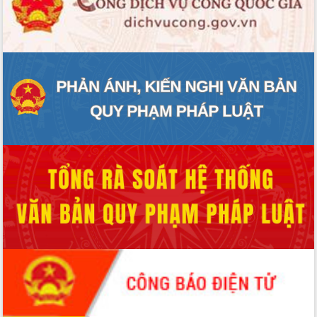
Tất cả:
66043926