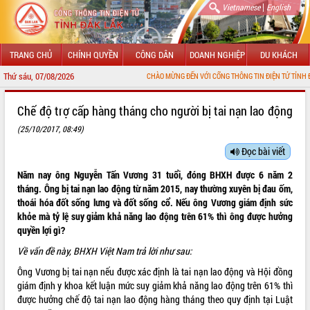
|
Vietnamese
English
TRANG CHỦ
CHÍNH QUYỀN
CÔNG DÂN
DOANH NGHIỆP
DU KHÁCH
Thứ sáu, 07/08/2026
CHÀO MỪNG ĐẾN VỚI CỔNG THÔNG TIN ĐIỆN TỬ TỈNH ĐẮK LẮK
GIỚI THIỆU
Chế độ trợ cấp hàng tháng cho người bị tai nạn lao động
(25/10/2017, 08:49)
LÃNH ĐẠO UBND TỈNH
Đọc bài viết
TIN TỨC SỰ KIỆN
Năm nay ông Nguyễn Tấn Vương 31 tuổi, đóng BHXH được 6 năm 2
SỞ, BAN, NGÀNH
tháng. Ông bị tai nạn lao động từ năm 2015, nay thường xuyên bị đau ốm,
thoái hóa đốt sống lưng và đốt sống cổ. Nếu ông Vương giám định sức
UBND CÁC XÃ, PHƯỜNG
khỏe mà tỷ lệ suy giảm khả năng lao động trên 61% thì ông được hưởng
quyền lợi gì?
THÔNG TIN CHỈ ĐẠO ĐIỀU HÀNH
Về vấn đề này, BHXH Việt Nam trả lời như sau:
Ông Vương bị tai nạn nếu được xác định là tai nạn lao động và Hội đồng
HỆ THỐNG VĂN BẢN
giám định y khoa kết luận mức suy giảm khả năng lao động trên 61% thì
được hưởng chế độ tai nạn lao động hàng tháng theo quy định tại Luật
VĂN BẢN HĐND TỈNH