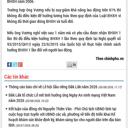
BHXH năm 2006.
ĐIỂM TIN VĂN BẢN
Trường hợp ông Vương nếu bị suy giảm khả năng lao động trên 61% thì
không đủ điều kiện để hưởng lương hưu theo quy định của Luật BHXH vì
QUY HOẠCH - KẾ HOẠCH
không đủ thời gian đóng BHXH và tuổi đời.
Nếu ông Vương nghỉ việc sau 1 năm mà có yêu cầu được nhận BHXH 1
lần thì đủ điều kiện hưởng BHXH 1 lần theo quy định tại Nghị quyết số
93/2015/QH13 ngày 22/6/2015 của Quốc hội về thực hiện chính sách
hưởng BHXH 1 lần đối với người lao động.
Theo chinhphu.vn
In
Các tin khác
Thông cáo báo chí về Lễ hội Sầu riêng Đắk Lắk năm 2026
(05/08/2026, 11:17)
Đắk Lắk tổ chức Lễ mít tinh hưởng ứng Ngày An ninh mạng Việt Nam
năm 2026
(03/08/2026, 10:22)
Kết luận của đồng chí Nguyễn Thiên Văn - Phó Chủ tịch UBND tỉnh tại
cuộc họp trực tuyến với UBND các xã, phường về tiến độ triển khai Kế
hoạch khám sức khỏe định kỳ, khám sàng lọc cho người dân trên địa bàn
tỉnh
(30/07/2026, 08:26)