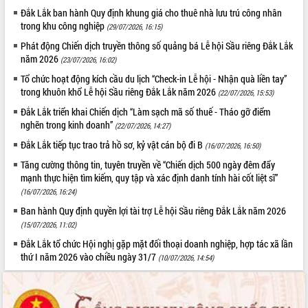
Đắk Lắk ban hành Quy định khung giá cho thuê nhà lưu trú công nhân
VIDEO
trong khu công nghiệp
(29/07/2026, 16:15)
Không có file video nào để phát.
Phát động Chiến dịch truyền thông số quảng bá Lễ hội Sầu riêng Đắk Lắk
năm 2026
(23/07/2026, 16:02)
ALBUM ẢNH
Tổ chức hoạt động kích cầu du lịch “Check-in Lễ hội - Nhận quà liền tay”
trong khuôn khổ Lễ hội Sầu riêng Đắk Lắk năm 2026
(22/07/2026, 15:53)
Đắk Lắk triển khai Chiến dịch “Làm sạch mã số thuế - Tháo gỡ điểm
nghẽn trong kinh doanh”
(22/07/2026, 14:27)
Đắk Lắk tiếp tục trao trả hồ sơ, kỷ vật cán bộ đi B
(16/07/2026, 16:50)
Tăng cường thông tin, tuyên truyền về “Chiến dịch 500 ngày đêm đẩy
mạnh thực hiện tìm kiếm, quy tập và xác định danh tính hài cốt liệt sĩ”
(16/07/2026, 16:24)
Ban hành Quy định quyền lợi tài trợ Lễ hội Sầu riêng Đắk Lắk năm 2026
LIÊN KẾT WEB
(15/07/2026, 11:02)
Đắk Lắk tổ chức Hội nghị gặp mặt đối thoại doanh nghiệp, hợp tác xã lần
thứ I năm 2026 vào chiều ngày 31/7
(10/07/2026, 14:54)
THỐNG KÊ TRUY CẬP
Hôm nay:
31186