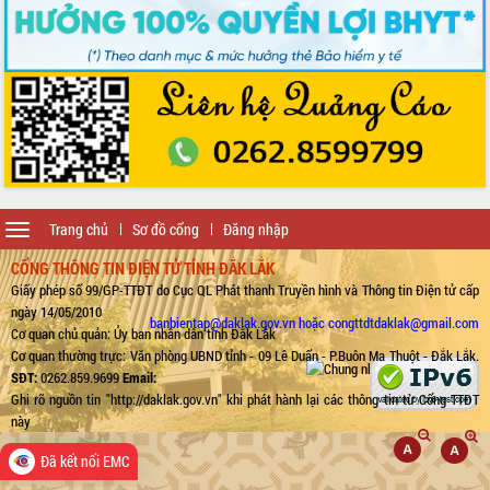
Toggle
Trang chủ
Sơ đồ cổng
Đăng nhập
navigation
CỔNG THÔNG TIN ĐIỆN TỬ TỈNH ĐẮK LẮK
Giấy phép số 99/GP-TTĐT do Cục QL Phát thanh Truyền hình và Thông tin Điện tử cấp
ngày 14/05/2010
banbientap@daklak.gov.vn hoặc congttdtdaklak@gmail.com
Cơ quan chủ quản: Ủy ban nhân dân tỉnh Đắk Lắk
Cơ quan thường trực: Văn phòng UBND tỉnh - 09 Lê Duẩn - P.Buôn Ma Thuột - Đắk Lắk.
SĐT:
0262.859.9699
Email:
Ghi rõ nguồn tin "http://daklak.gov.vn" khi phát hành lại các thông tin từ Cổng TTĐT
này
Đã kết nối EMC