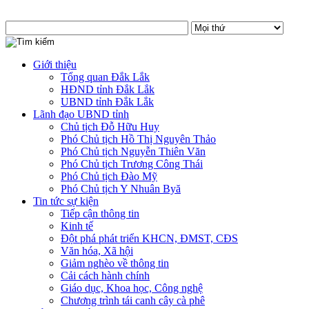
Giới thiệu
Tổng quan Đắk Lắk
HĐND tỉnh Đắk Lắk
UBND tỉnh Đắk Lắk
Lãnh đạo UBND tỉnh
Chủ tịch Đỗ Hữu Huy
Phó Chủ tịch Hồ Thị Nguyên Thảo
Phó Chủ tịch Nguyễn Thiên Văn
Phó Chủ tịch Trương Công Thái
Phó Chủ tịch Đào Mỹ
Phó Chủ tịch Y Nhuân Byă
Tin tức sự kiện
Tiếp cận thông tin
Kinh tế
Đột phá phát triển KHCN, ĐMST, CĐS
Văn hóa, Xã hội
Giảm nghèo về thông tin
Cải cách hành chính
Giáo dục, Khoa học, Công nghệ
Chương trình tái canh cây cà phê