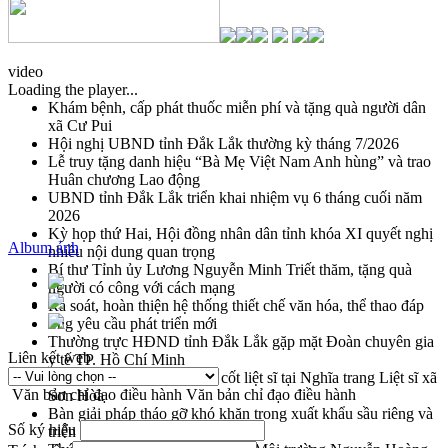
video
Loading the player...
Khám bệnh, cấp phát thuốc miễn phí và tặng quà người dân
xã Cư Pui
Hội nghị UBND tỉnh Đắk Lắk thường kỳ tháng 7/2026
Lễ truy tặng danh hiệu “Bà Mẹ Việt Nam Anh hùng” và trao
Huân chương Lao động
UBND tỉnh Đắk Lắk triển khai nhiệm vụ 6 tháng cuối năm
2026
Kỳ họp thứ Hai, Hội đồng nhân dân tỉnh khóa XI quyết nghị
Album ảnh
nhiều nội dung quan trọng
Bí thư Tỉnh ủy Lương Nguyễn Minh Triết thăm, tặng quà
người có công với cách mạng
Rà soát, hoàn thiện hệ thống thiết chế văn hóa, thể thao đáp
ứng yêu cầu phát triển mới
Thường trực HĐND tỉnh Đắk Lắk gặp mặt Đoàn chuyên gia
Liên kết web
y tế TP. Hồ Chí Minh
Lễ truy điệu và an táng hài cốt liệt sĩ tại Nghĩa trang Liệt sĩ xã
Văn bản chỉ đạo điều hành
Văn bản chỉ đạo điều hành
Sơn Hòa
Bàn giải pháp tháo gỡ khó khăn trong xuất khẩu sầu riêng và
Số ký hiệu
triển khai quy định EUDR