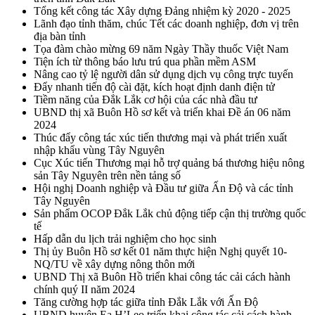
Tổng kết công tác Xây dựng Đảng nhiệm kỳ 2020 - 2025
Lãnh đạo tỉnh thăm, chúc Tết các doanh nghiệp, đơn vị trên
địa bàn tỉnh
Tọa đàm chào mừng 69 năm Ngày Thầy thuốc Việt Nam
Tiện ích từ thông báo lưu trú qua phần mềm ASM
Nâng cao tỷ lệ người dân sử dụng dịch vụ công trực tuyến
Đẩy nhanh tiến độ cài đặt, kích hoạt định danh điện tử
Tiềm năng của Đắk Lắk cơ hội của các nhà đầu tư
UBND thị xã Buôn Hồ sơ kết và triển khai Đề án 06 năm
2024
Thúc đẩy công tác xúc tiến thương mại và phát triển xuất
nhập khẩu vùng Tây Nguyên
Cục Xúc tiến Thương mại hỗ trợ quảng bá thương hiệu nông
sản Tây Nguyên trên nền tảng số
Hội nghị Doanh nghiệp và Đầu tư giữa Ấn Độ và các tỉnh
Tây Nguyên
Sản phẩm OCOP Đắk Lắk chủ động tiếp cận thị trường quốc
tế
Hấp dẫn du lịch trải nghiệm cho học sinh
Thị ủy Buôn Hồ sơ kết 01 năm thực hiện Nghị quyết 10-
NQ/TU về xây dựng nông thôn mới
UBND Thị xã Buôn Hồ triển khai công tác cải cách hành
chính quý II năm 2024
Tăng cường hợp tác giữa tỉnh Đắk Lắk với Ấn Độ
UBND huyện Ea H’Leo triển khai công tác cải cách hành