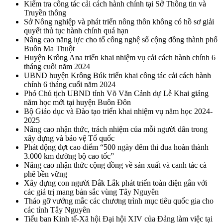
Kiểm tra công tác cải cách hành chính tại Sở Thông tin và
Truyền thông
Sở Nông nghiệp và phát triển nông thôn không có hồ sơ giải
quyết thủ tục hành chính quá hạn
Nâng cao năng lực cho tổ công nghệ số cộng đồng thành phố
Buôn Ma Thuột
Huyện Krông Ana triển khai nhiệm vụ cải cách hành chính 6
tháng cuối năm 2024
UBND huyện Krông Búk triển khai công tác cải cách hành
chính 6 tháng cuối năm 2024
Phó Chủ tịch UBND tỉnh Võ Văn Cảnh dự Lễ Khai giảng
năm học mới tại huyện Buôn Đôn
Bộ Giáo dục và Đào tạo triển khai nhiệm vụ năm học 2024-
2025
Nâng cao nhận thức, trách nhiệm của mỗi người dân trong
xây dựng và bảo vệ Tổ quốc
Phát động đợt cao điểm “500 ngày đêm thi đua hoàn thành
3.000 km đường bộ cao tốc”
Nâng cao nhận thức cộng đồng về sản xuất và canh tác cà
phê bền vững
Xây dựng con người Đắk Lắk phát triển toàn diện gắn với
các giá trị mang bản sắc vùng Tây Nguyên
Tháo gỡ vướng mắc các chương trình mục tiêu quốc gia cho
các tỉnh Tây Nguyên
Tiểu ban Kinh tế-Xã hội Đại hội XIV của Đảng làm việc tại