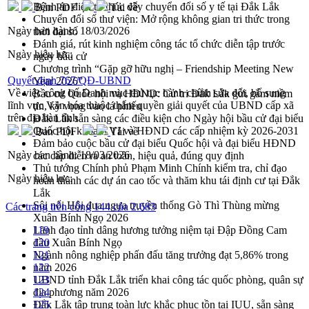
Bệnh án điện tử thúc đẩy chuyển đổi số y tế tại Đắk Lắk
Bản PDF
Tải về
Chuyển đổi số thư viện: Mở rộng không gian tri thức trong
Ngày ban hành:
18/03/2026
thời đại số
Đánh giá, rút kinh nghiệm công tác tổ chức diễn tập trước
Ngày hiệu lực:
ngày bầu cử
Chương trình “Gặp gỡ hữu nghị – Friendship Meeting New
Quyết định 767/QĐ-UBND
Year 2026”
Về việc công bố Danh mục thủ tục hành chính sửa đổi, bổ sung
Bầu cử Quốc hội và HĐND: Cử tri Đắk Lắk gửi gắm niềm
lĩnh vực Văn hóa thuộc thẩm quyền giải quyết của UBND cấp xã
tin, kỳ vọng vào lá phiếu
trên địa bàn tỉnh
Đắk Lắk sẵn sàng các điều kiện cho Ngày hội bầu cử đại biểu
Quốc hội khóa XVI và HĐND các cấp nhiệm kỳ 2026-2031
Bản PDF
Tải về
Đảm bảo cuộc bầu cử đại biểu Quốc hội và đại biểu HĐND
Ngày ban hành:
18/03/2026
các cấp diễn ra an toàn, hiệu quả, đúng quy định
Thủ tướng Chính phủ Phạm Minh Chính kiểm tra, chỉ đạo
Ngày hiệu lực:
hoàn thành các dự án cao tốc và thăm khu tái định cư tại Đắk
Lắk
Sôi nổi Hội đua ngựa truyền thống Gò Thì Thùng mừng
Các trang trên cổng 144 của 2.683
Xuân Bính Ngọ 2026
Lãnh đạo tỉnh dâng hương tưởng niệm tại Đập Đồng Cam
119
đầu Xuân Bính Ngọ
120
Ngành nông nghiệp phấn đấu tăng trưởng đạt 5,86% trong
121
năm 2026
122
UBND tỉnh Đắk Lắk triển khai công tác quốc phòng, quân sự
123
địa phương năm 2026
124
Đắk Lắk tập trung toàn lực khắc phục tồn tại IUU, sẵn sàng
125