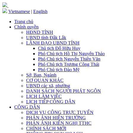
Vietnamese
|
English
Trang chủ
Chính quyền
HĐND TỈNH
UBND tỉnh Đắk Lắk
LÃNH ĐẠO UBND TỈNH
Chủ tịch Đỗ Hữu Huy
Phó Chủ tịch Hồ Thị Nguyên Thảo
Phó Chủ tịch Nguyễn Thiên Văn
Phó Chủ tịch Trương Công Thái
Phó Chủ tịch Đào Mỹ
Sở, Ban, Ngành
CƠ QUAN KHÁC
UBND các xã, phường
DANH SÁCH NGƯỜI PHÁT NGÔN
LỊCH LÀM VIỆC
LỊCH TIẾP CÔNG DÂN
CÔNG DÂN
DỊCH VỤ CÔNG TRỰC TUYẾN
PHẢN ÁNH HIỆN TRƯỜNG
PHẢN ÁNH KIẾN NGHỊ TTHC
CHÍNH SÁCH MỚI