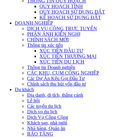
THÔNG TIN QUY HOẠCH
QUY HOẠCH TỈNH
QUY HOẠCH SỬ DỤNG ĐẤT
KẾ HOẠCH SỬ DỤNG ĐẤT
DOANH NGHIỆP
DỊCH VỤ CÔNG TRỰC TUYẾN
PHẢN ÁNH KIẾN NGHỊ
CHÍNH SÁCH MỚI
Thông tin xúc tiến
XÚC TIẾN ĐẦU TƯ
XÚC TIẾN THƯƠNG MẠI
XÚC TIẾN DU LỊCH
Thông tin Doanh nghiệp
CÁC KHU, CỤM CÔNG NGHIỆP
Các Dự Án Kêu Gọi Đầu Tư
Chính sách thu hút vốn đầu tư
Du khách
Địa danh, di tích, thắng cảnh
Lễ hội
Các tuyến du lịch
Dịch vụ du lịch
Dịch Vụ Công Cộng
Khách sạn, nhà nghỉ
Nhà hàng, Quán ăn
BẢO TÀNG