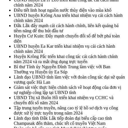
chính năm 2024
Điều tiết linh hoạt nguồn nước thủy điện vào mùa khô
UBND huyện Krông Ana triển khai nhiệm vụ cải cách hành
chính năm 2024
Đắk Lắk đẩy mạnh cải cách hành chính, liên kết quảng bá
tiềm năng để thu hút đầu tư
Huyện Cư Kuin: Đẩy mạnh chuyển đổi số để bứt phá toàn
diện
UBND huyện Ea Kar triển khai nhiệm vụ cải cách hành
chính năm 2024
Huyện Krông Pắc triển khai công tác cải cách hành chính
năm 2024 và ra mắt ứng dụng trực tuyến
Bí thư Tỉnh ủy Nguyễn Đình Trung làm việc với Ban
Thường vụ Huyện ủy Ea Súp
Lãnh đạo UBND tỉnh làm việc với đoàn công tác đại sứ quán
vương quốc Hà Lan
Giám sát việc thực hiện chính sách về hoạt động của đơn vị
sự nghiệp công lập tại UBND tỉnh
UBND Thị xã Buôn Hồ triển khai nhiệm vụ CCHC và
chuyển đổi số năm 2024
Tập trung tuyên truyền, nâng cao tỷ lệ hồ sơ dịch vụ công
được xử lý trực tuyến trong năm 2024
Lãnh đạo tỉnh Đắk Lắk tiếp đoàn đại biểu cấp cao tỉnh
Champasak đến thăm, chúc tết cổ truyền Việt Nam