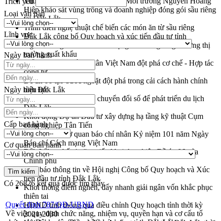
Thứ trưởng Bộ Nông nghiệp và Môi trường Nguyễn Hoàng
Trích yếu
Hiệp khảo sát vùng trồng và doanh nghiệp đóng gói sầu riêng
Loại văn bản
tại Đắk Lắk
Trình diễn nghệ thuật chế biến các món ăn từ sầu riêng
Lĩnh vực
Đắk Lắk công bố Quy hoạch và xúc tiến đầu tư tỉnh
Ngành cá ngừ Đắk Lắk chủ động thích ứng để giữ vững thị
trường xuất khẩu
Ngày ban hành
Diễn đàn Kinh tế tư nhân Việt Nam đột phá cơ chế - Hợp tác
công tư
Đề án 06 tạo bước ngoặt đột phá trong cải cách hành chính
Ngày hiệu lực
tỉnh Đắk Lắk
Kết nối tour, đẩy mạnh chuyển đổi số để phát triển du lịch
Đắk Lắk
Khởi động Dự án Đầu tư xây dựng hạ tầng kỹ thuật Cụm
Cấp ban hành
công nghiệp Tân Tiến
Gặp mặt các cơ quan báo chí nhân Kỷ niệm 101 năm Ngày
Báo chí Cách mạng Việt Nam
Cơ quan ban hành
Đắk Lắk sơ kết 4 năm triển khai thực hiện Đề án 06 của
Chính phủ
Họp báo thông tin về Hội nghị Công bố Quy hoạch và Xúc
tiến đầu tư tỉnh Đắk Lắk
Có
26826
kết quả được tìm thấy
Khơi thông điểm nghẽn, đẩy nhanh giải ngân vốn khắc phục
thiên tai
Quyết định 787/QĐ-UBND
HĐND tỉnh thông qua điều chỉnh Quy hoạch tỉnh thời kỳ
Về việc quy định chức năng, nhiệm vụ, quyền hạn và cơ cấu tổ
2021-2030