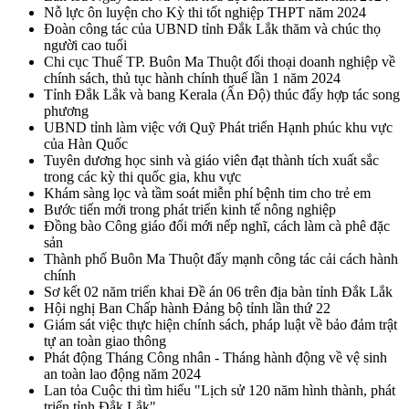
Nỗ lực ôn luyện cho Kỳ thi tốt nghiệp THPT năm 2024
Đoàn công tác của UBND tỉnh Đắk Lắk thăm và chúc thọ
người cao tuổi
Chi cục Thuế TP. Buôn Ma Thuột đối thoại doanh nghiệp về
chính sách, thủ tục hành chính thuế lần 1 năm 2024
Tỉnh Đắk Lắk và bang Kerala (Ấn Độ) thúc đẩy hợp tác song
phương
UBND tỉnh làm việc với Quỹ Phát triển Hạnh phúc khu vực
của Hàn Quốc
Tuyên dương học sinh và giáo viên đạt thành tích xuất sắc
trong các kỳ thi quốc gia, khu vực
Khám sàng lọc và tầm soát miễn phí bệnh tim cho trẻ em
Bước tiến mới trong phát triển kinh tế nông nghiệp
Đồng bào Công giáo đổi mới nếp nghĩ, cách làm cà phê đặc
sản
Thành phố Buôn Ma Thuột đẩy mạnh công tác cải cách hành
chính
Sơ kết 02 năm triển khai Đề án 06 trên địa bàn tỉnh Đắk Lắk
Hội nghị Ban Chấp hành Đảng bộ tỉnh lần thứ 22
Giám sát việc thực hiện chính sách, pháp luật về bảo đảm trật
tự an toàn giao thông
Phát động Tháng Công nhân - Tháng hành động về vệ sinh
an toàn lao động năm 2024
Lan tỏa Cuộc thi tìm hiểu "Lịch sử 120 năm hình thành, phát
triển tỉnh Đắk Lắk"