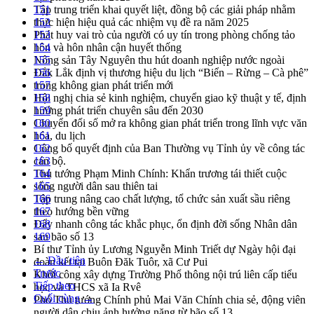
Tập trung triển khai quyết liệt, đồng bộ các giải pháp nhằm
151
thực hiện hiệu quả các nhiệm vụ đề ra năm 2025
152
Phát huy vai trò của người có uy tín trong phòng chống tảo
153
hôn và hôn nhân cận huyết thống
154
Nông sản Tây Nguyên thu hút doanh nghiệp nước ngoài
155
Đắk Lắk định vị thương hiệu du lịch “Biển – Rừng – Cà phê”
156
trong không gian phát triển mới
157
Hội nghị chia sẻ kinh nghiệm, chuyển giao kỹ thuật y tế, định
158
hướng phát triển chuyên sâu đến 2030
159
Chuyển đổi số mở ra không gian phát triển trong lĩnh vực văn
160
hóa, du lịch
161
Công bố quyết định của Ban Thường vụ Tỉnh ủy về công tác
162
cán bộ.
163
Thủ tướng Phạm Minh Chính: Khẩn trương tái thiết cuộc
164
sống người dân sau thiên tai
165
Tập trung nâng cao chất lượng, tổ chức sản xuất sầu riêng
166
theo hướng bền vững
167
Đẩy nhanh công tác khắc phục, ổn định đời sống Nhân dân
168
sau bão số 13
169
Bí thư Tỉnh ủy Lương Nguyễn Minh Triết dự Ngày hội đại
← Đầu tiên
đoàn kết tại Buôn Đăk Tuôr, xã Cư Pui
Trước
Khởi công xây dựng Trường Phổ thông nội trú liên cấp tiểu
Tiếp theo
học và THCS xã Ia Rvê
Cuối cùng →
Phó Thủ tướng Chính phủ Mai Văn Chính chia sẻ, động viên
người dân chịu ảnh hưởng nặng từ bão số 13