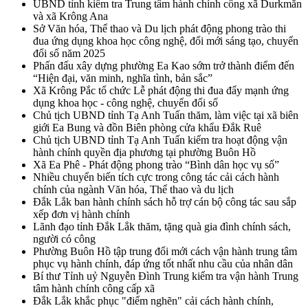
UBND tỉnh kiểm tra Trung tâm hành chính công xã Durkmăn
và xã Krông Ana
Sở Văn hóa, Thể thao và Du lịch phát động phong trào thi
đua ứng dụng khoa học công nghệ, đổi mới sáng tạo, chuyển
đổi số năm 2025
Phấn đấu xây dựng phường Ea Kao sớm trở thành điểm đến
“Hiện đại, văn minh, nghĩa tình, bản sắc”
Xã Krông Pắc tổ chức Lễ phát động thi đua đẩy mạnh ứng
dụng khoa học - công nghệ, chuyển đổi số
Chủ tịch UBND tỉnh Tạ Anh Tuấn thăm, làm việc tại xã biên
giới Ea Bung và đồn Biên phòng cửa khẩu Đắk Ruê
Chủ tịch UBND tỉnh Tạ Anh Tuấn kiểm tra hoạt động vận
hành chính quyền địa phương tại phường Buôn Hồ
Xã Ea Phê - Phát động phong trào “Bình dân học vụ số”
Nhiều chuyển biến tích cực trong công tác cải cách hành
chính của ngành Văn hóa, Thể thao và du lịch
Đắk Lắk ban hành chính sách hỗ trợ cán bộ công tác sau sắp
xếp đơn vị hành chính
Lãnh đạo tỉnh Đắk Lắk thăm, tặng quà gia đình chính sách,
người có công
Phường Buôn Hồ tập trung đổi mới cách vận hành trung tâm
phục vụ hành chính, đáp ứng tốt nhất nhu cầu của nhân dân
Bí thư Tỉnh uỷ Nguyễn Đình Trung kiểm tra vận hành Trung
tâm hành chính công cấp xã
Đắk Lắk khắc phục "điểm nghẽn" cải cách hành chính,