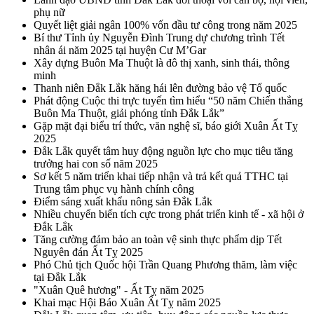
phụ nữ
Quyết liệt giải ngân 100% vốn đầu tư công trong năm 2025
Bí thư Tỉnh ủy Nguyễn Đình Trung dự chương trình Tết
nhân ái năm 2025 tại huyện Cư M’Gar
Xây dựng Buôn Ma Thuột là đô thị xanh, sinh thái, thông
minh
Thanh niên Đắk Lắk hăng hái lên đường bảo vệ Tổ quốc
Phát động Cuộc thi trực tuyến tìm hiểu “50 năm Chiến thắng
Buôn Ma Thuột, giải phóng tỉnh Đắk Lắk”
Gặp mặt đại biểu trí thức, văn nghệ sĩ, báo giới Xuân Ất Tỵ
2025
Đắk Lắk quyết tâm huy động nguồn lực cho mục tiêu tăng
trưởng hai con số năm 2025
Sơ kết 5 năm triển khai tiếp nhận và trả kết quả TTHC tại
Trung tâm phục vụ hành chính công
Điểm sáng xuất khẩu nông sản Đắk Lắk
Nhiều chuyển biến tích cực trong phát triển kinh tế - xã hội ở
Đắk Lắk
Tăng cường đảm bảo an toàn vệ sinh thực phẩm dịp Tết
Nguyên đán Ất Tỵ 2025
Phó Chủ tịch Quốc hội Trần Quang Phương thăm, làm việc
tại Đắk Lắk
"Xuân Quê hương" - Ất Tỵ năm 2025
Khai mạc Hội Báo Xuân Ất Tỵ năm 2025