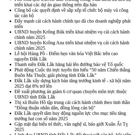
triển khai các dự án giao thông trên địa bàn
Công bố các quyết định về sắp xếp tổ chức bộ máy và công
tác cán bộ
Đẩy mạnh cải cách hành chính tạo đà cho doanh nghiệp phát
triển
UBND huyện Krông Búk triển khai nhiệm vụ cải cách hành
chính năm 2025
UBND huyện Krông Ana triển khai nhiệm vụ cải cách hành
chính năm 2025
Lễ hội Hảng Pồ - Điểm hẹn văn hóa Việt Bắc trên cao
nguyên Đắk Lắk
Thanh niên Đắk Lắk hăng hái lên đường bảo vệ Tổ quốc
Phát động Cuộc thi trực tuyến tìm hiểu “50 năm Chiến thắng
Buôn Ma Thuột, giải phóng tỉnh Đắk Lắk”
Đắk Lắk xây dựng kịch bản tăng trưởng kinh tế - xã hội năm
2025 đạt 8% trở lên
Đề xuất phương án giảm 6 cơ quan chuyên môn trực thuộc
UBND tỉnh Đắk Lắk
Thị xã Buôn Hồ tập trung cải cách hành chính theo tinh thần
"Đồng thuận nhân dân, đồng lòng cán bộ"
Đắk Lắk quyết tâm huy động nguồn lực cho mục tiêu tăng
trưởng hai con số năm 2025
Gặp mặt đại biểu trí thức, văn nghệ sĩ, báo giới Xuân Ất Tỵ
2025
Lãnh đạo UBND tỉnh Đắk Lắk đối thoại với cán bộ, hội viên,