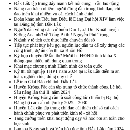
Đắk Lắk tập trung đẩy mạnh kết nối cung – cầu lao động
Nâng cao trách nhiệm người đứng đầu trong lãnh đạo, chỉ
đạo triển khai nhiệm vụ cải cách hành chính
Đoàn khảo sát Tiểu ban Điều lệ Đảng Đại hội XIV làm việc
tại Đảng bộ tỉnh Đắk Lắk
Người dân vùng căn cứ buôn Dur 1, xã Dur Kmăl huyện
Krông Ana nhớ về Tổng Bí thư Nguyễn Phú Trọng
Ngành y tế tích cực thực hiện chuyển đổi số
Tiếp tục phát huy kêu gọi nguồn lực đầu tư để xây dựng các
công trình, dự án của thị xã Buôn Hồ
Kỳ họp chuyên đề lần thứ Mười ba HĐND tỉnh khóa X
thông qua nhiều nội dung quan trọng
Khai mạc chương trình Hành trình đỏ toàn quốc
Kỳ thi tốt nghiệp THPT năm 2024 tại Đắk Lắk diễn ra an
toàn, nghiêm túc, đúng quy chế
Lễ trao Giải Báo chí tỉnh Đắk Lắk
Huyện Krông Pắc cần tập trung tổ chức thành công Lễ hội
Sầu riêng lần thứ II, năm 2024
Huyện Krông Bông cần rà soát công tác chuẩn bị Đại hội
Đảng bộ các cấp nhiệm kỳ 2025 – 2030
Huyện Lắk cần tập trung chỉ đạo cải thiện chỉ số cải cách
hành chính phục vụ phát triển kinh tế - xã hội
Tăng cường triển khai hoạt động dạy và học bơi an toàn cho
học sinh
Lan toả Ngày sách và Văn hóa đọc tỉnh Đắk Lắk năm 2024