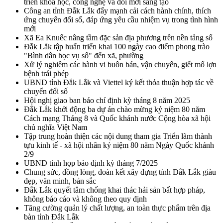
triển khoa học, công nghệ và đổi mới sáng tạo
Công an tỉnh Đắk Lắk đẩy mạnh cải cách hành chính, thích
ứng chuyển đổi số, đáp ứng yêu cầu nhiệm vụ trong tình hình
mới
Xã Ea Knuếc nâng tầm đặc sản địa phương trên nền tảng số
Đắk Lắk tập huấn triển khai 100 ngày cao điểm phong trào
"Bình dân học vụ số" đến xã, phường
Xử lý nghiêm các hành vi buôn bán, vận chuyển, giết mổ lợn
bệnh trái phép
UBND tỉnh Đắk Lắk và Viettel ký kết thỏa thuận hợp tác về
chuyển đổi số
Hội nghị giao ban báo chí định kỳ tháng 8 năm 2025
Đắk Lắk khởi động ba dự án chào mừng kỷ niệm 80 năm
Cách mạng Tháng 8 và Quốc khánh nước Cộng hòa xã hội
chủ nghĩa Việt Nam
Tập trung hoàn thiện các nội dung tham gia Triển lãm thành
tựu kinh tế - xã hội nhân kỷ niệm 80 năm Ngày Quốc khánh
2/9
UBND tỉnh họp báo định kỳ tháng 7/2025
Chung sức, đồng lòng, đoàn kết xây dựng tỉnh Đắk Lắk giàu
đẹp, văn minh, bản sắc
Đắk Lắk quyết tâm chống khai thác hải sản bất hợp pháp,
không báo cáo và không theo quy định
Tăng cường quản lý chất lượng, an toàn thực phẩm trên địa
bàn tỉnh Đắk Lắk