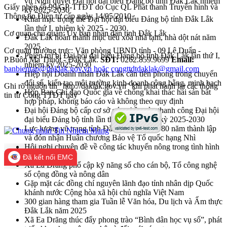
vụ Nghị quyết Đại hội đại biểu Đảng bộ tỉnh Đắk Lắk nhiệm
Giấy phép số 99/GP-TTĐT do Cục QL Phát thanh Truyền hình và
kỳ 2025-2030
Thông tin Điện tử cấp ngày 14/05/2010
Khai mạc trọng thể Đại hội đại biểu Đảng bộ tỉnh Đắk Lắk
lần thứ I, nhiệm kỳ 2025 - 2030
Cơ quan chủ quản: Ủy ban nhân dân tỉnh Đắk Lắk
Đắk Lắk hoàn thành mục tiêu xóa nhà tạm, nhà dột nát năm
2025
Cơ quan thường trực: Văn phòng UBND tỉnh - 09 Lê Duẩn -
Phiên trù bị Đại hội đại biểu Đảng bộ tỉnh Đắk Lắk lần thứ I,
P.Buôn Ma Thuột - Đắk Lắk.
SĐT:
0262.859.9699
Email:
nhiệm kỳ 2025-2030
banbientap@daklak.gov.vn hoặc congttdtdaklak@gmail.com
Hiệp hội Doanh nhân Đắk Lắk cần tiên phong trong chuyển
đổi số, kiến tạo môi trường kinh doanh công bằng, minh bạch
Ghi rõ nguồn tin "http://daklak.gov.vn" khi phát hành lại các thông
Họp Ban Chỉ đạo Quốc gia về chống khai thác hải sản bất
tin từ Cổng TTĐT này
hợp pháp, không báo cáo và không theo quy định
Đại hội Đảng bộ cấp cơ sở góp phần vào thanh công Đại hội
đại biểu Đảng bộ tỉnh lần thứ nhất, nhiệm kỳ 2025-2030
Lực lượng vũ trang tỉnh Đắk Lắk kỷ niệm 80 năm thành lập
và đón nhận Huân chương Bảo vệ Tổ quốc hạng Nhì
Hội nghị chuyên đề về công tác khuyến nông trong tình hình
mới
Đã kết nối EMC
Xã Ea Drăng phổ cập kỹ năng số cho cán bộ, Tổ công nghệ
số cộng đồng và nông dân
Gặp mặt các đồng chí nguyên lãnh đạo tỉnh nhân dịp Quốc
khánh nước Cộng hòa xã hội chủ nghĩa Việt Nam
300 gian hàng tham gia Tuần lễ Văn hóa, Du lịch và Ẩm thực
Đắk Lắk năm 2025
Xã Ea Drăng thúc đẩy phong trào “Bình dân học vụ số”, phát