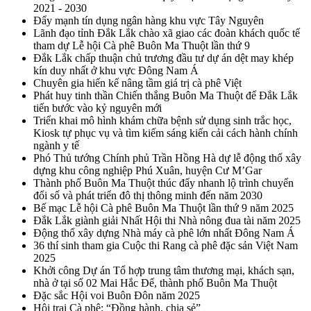
2021 - 2030
Đẩy mạnh tín dụng ngân hàng khu vực Tây Nguyên
Lãnh đạo tỉnh Đắk Lắk chào xã giao các đoàn khách quốc tế
tham dự Lễ hội Cà phê Buôn Ma Thuột lần thứ 9
Đắk Lắk chấp thuận chủ trương đầu tư dự án dệt may khép
kín duy nhất ở khu vực Đông Nam Á
Chuyên gia hiến kế nâng tầm giá trị cà phê Việt
Phát huy tinh thần Chiến thắng Buôn Ma Thuột để Đắk Lắk
tiến bước vào kỷ nguyên mới
Triển khai mô hình khám chữa bệnh sử dụng sinh trắc học,
Kiosk tự phục vụ và tìm kiếm sáng kiến cải cách hành chính
ngành y tế
Phó Thủ tướng Chính phủ Trần Hồng Hà dự lễ động thổ xây
dựng khu công nghiệp Phú Xuân, huyện Cư M’Gar
Thành phố Buôn Ma Thuột thúc đẩy nhanh lộ trình chuyển
đổi số và phát triển đô thị thông minh đến năm 2030
Bế mạc Lễ hội Cà phê Buôn Ma Thuột lần thứ 9 năm 2025
Đắk Lắk giành giải Nhất Hội thi Nhà nông đua tài năm 2025
Động thổ xây dựng Nhà máy cà phê lớn nhất Đông Nam Á
36 thí sinh tham gia Cuộc thi Rang cà phê đặc sản Việt Nam
2025
Khởi công Dự án Tổ hợp trung tâm thương mại, khách sạn,
nhà ở tại số 02 Mai Hắc Đế, thành phố Buôn Ma Thuột
Đặc sắc Hội voi Buôn Đôn năm 2025
Hội trại Cà phê: “Đồng hành, chia sẻ”