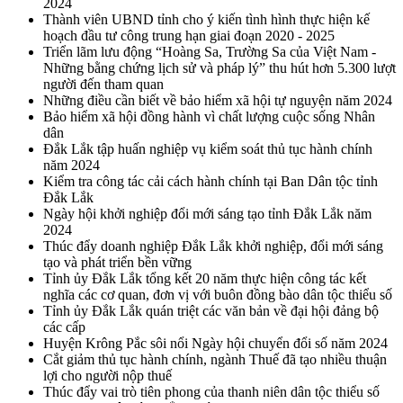
2024
Thành viên UBND tỉnh cho ý kiến tình hình thực hiện kế
hoạch đầu tư công trung hạn giai đoạn 2020 - 2025
Triển lãm lưu động “Hoàng Sa, Trường Sa của Việt Nam -
Những bằng chứng lịch sử và pháp lý” thu hút hơn 5.300 lượt
người đến tham quan
Những điều cần biết về bảo hiểm xã hội tự nguyện năm 2024
Bảo hiểm xã hội đồng hành vì chất lượng cuộc sống Nhân
dân
Đắk Lắk tập huấn nghiệp vụ kiểm soát thủ tục hành chính
năm 2024
Kiểm tra công tác cải cách hành chính tại Ban Dân tộc tỉnh
Đắk Lắk
Ngày hội khởi nghiệp đổi mới sáng tạo tỉnh Đắk Lắk năm
2024
Thúc đẩy doanh nghiệp Đắk Lắk khởi nghiệp, đổi mới sáng
tạo và phát triển bền vững
Tỉnh ủy Đắk Lắk tổng kết 20 năm thực hiện công tác kết
nghĩa các cơ quan, đơn vị với buôn đồng bào dân tộc thiểu số
Tỉnh ủy Đắk Lắk quán triệt các văn bản về đại hội đảng bộ
các cấp
Huyện Krông Pắc sôi nổi Ngày hội chuyển đổi số năm 2024
Cắt giảm thủ tục hành chính, ngành Thuế đã tạo nhiều thuận
lợi cho người nộp thuế
Thúc đẩy vai trò tiên phong của thanh niên dân tộc thiểu số