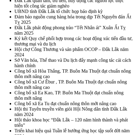
Đắk Lắk quan tâm, ưu tiên, huy động các nguồn lực thực
hiện tốt công tác giảm nghèo
UBND tỉnh Đắk Lắk tổ chức họp báo định kỳ
Đảm bảo nguồn cung hàng hóa trong dịp Tết Nguyên đán Ất
Tỵ 2025
Đắk Lắk phát động phong trào “Tết Nhân ái” Xuân Ất Tỵ
năm 2025
Ký kết Quy chế phối hợp trong các hoạt động xúc tiến đầu tư,
thương mại và du lịch
Hội chợ Công Thương và sản phẩm OCOP – Đắk Lắk năm
2024
Sở Văn hóa, Thể thao và Du lịch đẩy mạnh công tác cải cách
hành chính
Công bố xã Hòa Thắng, TP. Buôn Ma Thuột đạt chuẩn nông
thôn mới nâng cao
Công bố xã Cư Êbur , TP. Buôn Ma Thuột đạt chuẩn nông
thôn mới nâng cao
Công bố xã Ea Kao, TP. Buôn Ma Thuột đạt chuẩn nông
thôn mới nâng
Công bố xã Ea Tu đạt chuẩn nông thôn mới nâng cao
Hội thi Tuyên truyền viên giỏi Hội Nông dân tỉnh Đắk Lắk
năm 2024
Hội thảo khoa học “Đắk Lắk – 120 năm hình thành và phát
triển”
Triển khai hiệu quả Tuần lễ hưởng ứng học tập suốt đời năm