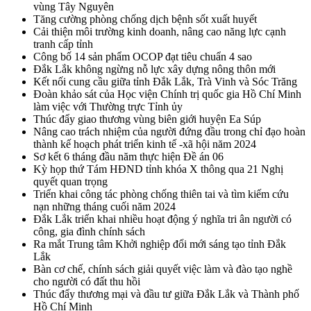
vùng Tây Nguyên
Tăng cường phòng chống dịch bệnh sốt xuất huyết
Cải thiện môi trường kinh doanh, nâng cao năng lực cạnh
tranh cấp tỉnh
Công bố 14 sản phẩm OCOP đạt tiêu chuẩn 4 sao
Đắk Lắk không ngừng nỗ lực xây dựng nông thôn mới
Kết nối cung cầu giữa tỉnh Đắk Lắk, Trà Vinh và Sóc Trăng
Đoàn khảo sát của Học viện Chính trị quốc gia Hồ Chí Minh
làm việc với Thường trực Tỉnh ủy
Thúc đẩy giao thương vùng biên giới huyện Ea Súp
Nâng cao trách nhiệm của người đứng đầu trong chỉ đạo hoàn
thành kế hoạch phát triển kinh tế -xã hội năm 2024
Sơ kết 6 tháng đầu năm thực hiện Đề án 06
Kỳ họp thứ Tám HĐND tỉnh khóa X thông qua 21 Nghị
quyết quan trọng
Triển khai công tác phòng chống thiên tai và tìm kiếm cứu
nạn những tháng cuối năm 2024
Đắk Lắk triển khai nhiều hoạt động ý nghĩa tri ân người có
công, gia đình chính sách
Ra mắt Trung tâm Khởi nghiệp đổi mới sáng tạo tỉnh Đắk
Lắk
Bàn cơ chế, chính sách giải quyết việc làm và đào tạo nghề
cho người có đất thu hồi
Thúc đẩy thương mại và đầu tư giữa Đắk Lắk và Thành phố
Hồ Chí Minh