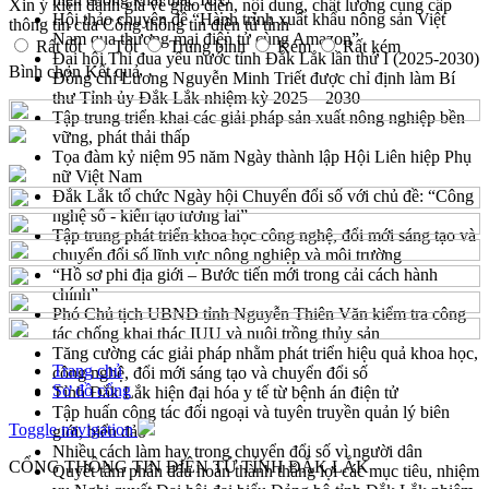
Xin ý kiến đánh giá về giao diện, nội dung, chất lượng cung cấp
Hội thảo chuyên đề “Hành trình xuất khẩu nông sản Việt
thông tin của Cổng thông tin điện tử tỉnh
Nam qua thương mại điện tử cùng Amazon”
Rất tốt
Tốt
Trung bình
Kém
Rất kém
Đại hội Thi đua yêu nước tỉnh Đắk Lắk lần thứ I (2025-2030)
Bình chọn
Kết quả
Đồng chí Lương Nguyễn Minh Triết được chỉ định làm Bí
thư Tỉnh ủy Đắk Lắk nhiệm kỳ 2025 – 2030
Tập trung triển khai các giải pháp sản xuất nông nghiệp bền
vững, phát thải thấp
Tọa đàm kỷ niệm 95 năm Ngày thành lập Hội Liên hiệp Phụ
nữ Việt Nam
Đắk Lắk tổ chức Ngày hội Chuyển đổi số với chủ đề: “Công
nghệ số - kiến tạo tương lai”
Tập trung phát triển khoa học công nghệ, đổi mới sáng tạo và
chuyển đổi số lĩnh vực nông nghiệp và môi trường
“Hồ sơ phi địa giới – Bước tiến mới trong cải cách hành
chính”
Phó Chủ tịch UBND tỉnh Nguyễn Thiên Văn kiểm tra công
tác chống khai thác IUU và nuôi trồng thủy sản
Tăng cường các giải pháp nhằm phát triển hiệu quả khoa học,
Trang chủ
công nghệ, đổi mới sáng tạo và chuyển đổi số
Sơ đồ cổng
Tỉnh Đắk Lắk hiện đại hóa y tế từ bệnh án điện tử
Tập huấn công tác đối ngoại và tuyên truyền quản lý biên
Toggle navigation
giới, biển đảo
Nhiều cách làm hay trong chuyển đổi số vì người dân
CỔNG THÔNG TIN ĐIỆN TỬ TỈNH ĐẮK LẮK
Quyết tâm phấn đấu hoàn thành thắng lợi các mục tiêu, nhiệm