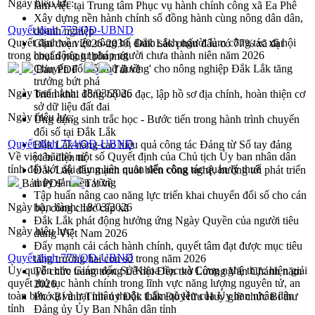
Ngày hiệu lực:
làm việc tại Trung tâm Phục vụ hành chính công xã Ea Phê
Xây dựng nền hành chính số đồng hành cùng nông dân dân,
Quyết định 775/QĐ-UBND
doanh nghiệp
Quyết định về việc công bố danh sách người làm công tác xã hội
Giai đoạn 2026-2030, Đắk Lắk phấn đấu có 77% xã đạt
trong hoạt động tư pháp người chưa thành niên năm 2026
chuẩn nông thôn mới
Chuyển đổi số 'mở đường' cho nông nghiệp Đắk Lắk tăng
Bản PDF
Tải về
trưởng bứt phá
Ngày ban hành:
18/03/2026
Triển khai đồng bộ đo đạc, lập hồ sơ địa chính, hoàn thiện cơ
sở dữ liệu đất đai
Ngày hiệu lực:
Ứng dụng sinh trắc học - Bước tiến trong hành trình chuyển
đổi số tại Đắk Lắk
Quyết định 774/QĐ-UBND
Đắk Lắk nâng cao hiệu quả công tác Đảng từ Sổ tay đảng
Về việc bãi bỏ một số Quyết định của Chủ tịch Ủy ban nhân dân
viên điện tử
tỉnh đối với nội dung liên quan đến công tác quản lý thuế
Đắk Lắk đẩy mạnh nuôi biển công nghệ, hướng tới phát triển
thủy sản bền vững
Bản PDF
Tải về
Tập huấn nâng cao năng lực triển khai chuyển đổi số cho cán
Ngày ban hành:
18/03/2026
bộ, công chức cấp xã
Đắk Lắk phát động hưởng ứng Ngày Quyền của người tiêu
Ngày hiệu lực:
dùng Việt Nam 2026
Đẩy mạnh cải cách hành chính, quyết tâm đạt được mục tiêu
Quyết định 773/QĐ-UBND
tăng trưởng hai con số trong năm 2026
Ủy quyền cho Giám đốc Sở Khoa học và Công nghệ thực hiện giải
Tổ chức trang trọng Lễ hội Đền thờ Lương Văn Chánh năm
quyết thủ tục hành chính trong lĩnh vực năng lượng nguyên tử, an
2026
toàn bức xạ và hạt nhân thuộc thẩm quyền của Ủy ban nhân dân
Phó Bí thư Tỉnh ủy Đắk Lắk Đỗ Hữu Huy giữ chức Bí thư
tỉnh
Đảng ủy Ủy Ban Nhân dân tỉnh