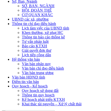
Sở, Ban, Ngành
SỞ, BAN, NGÀNH
HỘI, ĐOÀN THỂ
CƠ QUAN KHÁC
UBND các xã, phường
Thông tin chỉ đạo điều hành
Lịch làm việc của UBND tỉnh
Khen thưởng, xử phạt HC
Thông tin báo cáo thống kê
Tư vấn pháp luật
Báo cáo KTXH
Giải quyết đơn thư
Lịch tiếp công dân
Hệ thống văn bản
Văn bản pháp quy
Văn bản chỉ đạo điều hành
Văn bản trung ương
Văn bản HĐND tỉnh
Điểm tin văn bản
Quy hoạch - Kế hoạch
Quy hoạch sử dụng đất
Thông tin quy hoạch
Kế hoạch phát triển KTXH
Khai thác tài nguyên – Xử lý chất thải