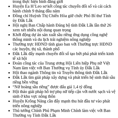
trong thực hiện bình đẳng giới
Huyện Ea H’Leo sơ kết công tác chuyển đổi số và cải cách
hành chính 9 tháng đầu năm
Đồng chí Huỳnh Thị Chiến Hòa giữ chức Phó Bí thư Tỉnh
ủy Đắk Lắk
Hội nghị Ban Chấp hành Đảng bộ tỉnh Đắk Lắk lần thứ 26
xem xét nhiều nội dung quan trọng
Khởi động dự án sản xuất sầu riêng ứng dụng công nghệ
thông minh và du lịch trải nghiệm nông nghiệp
Thường trực HĐND tỉnh giao ban với Thường trực HĐND
các huyện, thị xã, thành phố
Đắk Lắk đẩy mạnh chuyển đổi số tạo bứt phá phát triển kinh
tế xã hội
Đoàn công tác của Trung ương Hội Liên hiệp Phụ nữ Việt
Nam làm việc với Ban Thường vụ Tỉnh ủy Đắk Lắk
Hội thao ngành Thông tin và Truyền thông tỉnh Đắk Lắk
Đắk Lắk tìm giải pháp xây dựng và phát triển hệ sinh thái sầu
riêng bền vững
“Nữ hoàng sầu riêng” được đấu giá 1,4 tỷ đồng
Hội thảo giải pháp hỗ trợ phụ nữ tiếp cận với nước sạch và vệ
sinh ở khu vực nông thôn
Huyện Krông Năng cần đẩy mạnh thu hút đầu tư vào phát
triển nông nghiệp
Thủ tướng Chính Phủ Phạm Minh Chính làm việc với Ban
Thường vụ Tỉnh Đắk Lắk