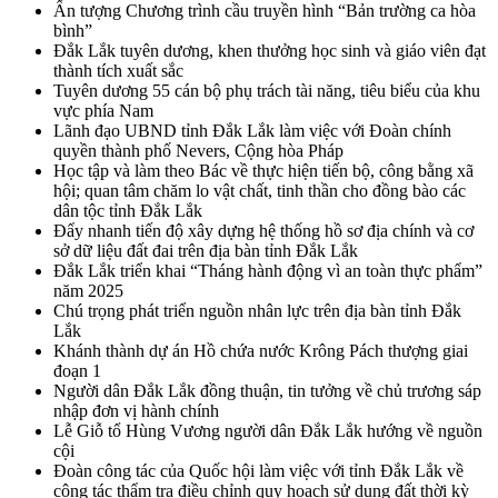
Ấn tượng Chương trình cầu truyền hình “Bản trường ca hòa
bình”
Đắk Lắk tuyên dương, khen thưởng học sinh và giáo viên đạt
thành tích xuất sắc
Tuyên dương 55 cán bộ phụ trách tài năng, tiêu biểu của khu
vực phía Nam
Lãnh đạo UBND tỉnh Đắk Lắk làm việc với Đoàn chính
quyền thành phố Nevers, Cộng hòa Pháp
Học tập và làm theo Bác về thực hiện tiến bộ, công bằng xã
hội; quan tâm chăm lo vật chất, tinh thần cho đồng bào các
dân tộc tỉnh Đắk Lắk
Đẩy nhanh tiến độ xây dựng hệ thống hồ sơ địa chính và cơ
sở dữ liệu đất đai trên địa bàn tỉnh Đắk Lắk
Đắk Lắk triển khai “Tháng hành động vì an toàn thực phẩm”
năm 2025
Chú trọng phát triển nguồn nhân lực trên địa bàn tỉnh Đắk
Lắk
Khánh thành dự án Hồ chứa nước Krông Pách thượng giai
đoạn 1
Người dân Đắk Lắk đồng thuận, tin tưởng về chủ trương sáp
nhập đơn vị hành chính
Lễ Giỗ tổ Hùng Vương người dân Đắk Lắk hướng về nguồn
cội
Đoàn công tác của Quốc hội làm việc với tỉnh Đắk Lắk về
công tác thẩm tra điều chỉnh quy hoạch sử dụng đất thời kỳ