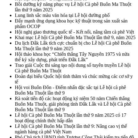
Bồi dưỡng kỹ năng phục vụ Lễ hội Cà phê Buôn Ma Thuột
lần thứ 9 năm 2025
Lung linh sắc màu văn hóa tại Lễ hội đường phố
Đẩy mạnh ứng dụng khoa học kỹ thuật trong sản xuất sản
phẩm OCOP
Hội nghị giao thương quốc tế - Kết nối, nâng tầm cà phê Việt
Khai mạc Lễ hội Cà phê Buôn Ma Thuột lần thứ 9, năm 2025
Du lịch Đắk Lắk tích cực chuẩn bị cho Lễ hội Cà phê Buôn
Ma Thuột lần thứ 9 năm 2025
Hội thảo khoa học “Chiến thắng Tây Nguyên 1975 và nửa
thế kỷ xây dựng, phát triển Đắk Lắk”
Trao giải Cuộc thi sáng tạo nội dung số tuyên truyền Lễ hội
Cà phê Buôn Ma Thuột
Đoàn đại biểu Quốc hội tỉnh thăm và chúc mừng các cơ sở y
tế
Hội voi Buôn Đôn - Điểm nhấn đặc sắc tại Lễ hội cà phê
Buôn Ma Thuột lần thứ 9
Rà soát tiến độ các hoạt động kỷ niệm 50 năm Chiến thắng
Buôn Ma Thuột, giải phóng tỉnh Đắk Lắk và Lễ hội Cà phê
Buôn Ma Thuột lần thứ 9
Lễ hội Cà phê Buôn Ma Thuột lần thứ 9 năm 2025 có 17
hoạt động chính thức hấp dẫn
Lễ hội Cà phê Buôn Ma Thuột lần thứ 9: Nâng cao vị thế
ngành hàng cà phê Việt Nam
Phó Chủ tịch UBND tỉnh Trương Công Thái kiểm tra tiến độ