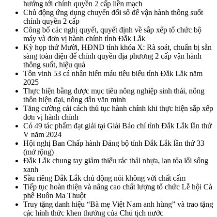
hướng tới chính quyền 2 cấp liền mạch
Chủ động ứng dụng chuyển đổi số để vận hành thông suốt
chính quyền 2 cấp
Công bố các nghị quyết, quyết định về sắp xếp tổ chức bộ
máy và đơn vị hành chính tỉnh Đắk Lắk
Kỳ họp thứ Mười, HĐND tỉnh khóa X: Rà soát, chuẩn bị sẵn
sàng toàn diện để chính quyền địa phương 2 cấp vận hành
thông suốt, hiệu quả
Tôn vinh 53 cá nhân hiến máu tiêu biểu tỉnh Đắk Lắk năm
2025
Thực hiện bằng được mục tiêu nông nghiệp sinh thái, nông
thôn hiện đại, nông dân văn minh
Tăng cường cải cách thủ tục hành chính khi thực hiện sắp xếp
đơn vị hành chính
Có 49 tác phẩm đạt giải tại Giải Báo chí tỉnh Đắk Lắk lần thứ
V năm 2024
Hội nghị Ban Chấp hành Đảng bộ tỉnh Đắk Lắk lần thứ 33
(mở rộng)
Đắk Lắk chung tay giảm thiểu rác thải nhựa, lan tỏa lối sống
xanh
Sầu riêng Đắk Lắk chủ động nói không với chất cấm
Tiếp tục hoàn thiện và nâng cao chất lượng tổ chức Lễ hội Cà
phê Buôn Ma Thuột
Truy tặng danh hiệu “Bà mẹ Việt Nam anh hùng” và trao tặng
các hình thức khen thưởng của Chủ tịch nước