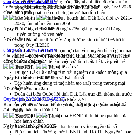
Công văn 3566/UBND-NV
Quyết liệt tháo gỡ vướng mắc, đẩy nhanh tiến độ các dự án
Triển khai thực hiện Nghị định số 76/2026/NĐ-CP ngày 16/3/2026
trọng điểm trong Khu kinh tế Nam Phú Yên
của Chính phủ
Hòn Yến phát triển du lịch gắn với bảo tồn biển
Lấy ý kiến điều chỉnh Quy hoạch tỉnh Đắk Lắk thời kỳ 2021-
Bản PDF
Tải về
2030, tầm nhìn đến năm 2050
Ngày ban hành:
19/03/2026
Phát động chiến dịch 30 ngày đêm giải phóng mặt bằng
Tuyến đường bộ ven biển
Ngày hiệu lực:
Đắk Lắk nỗ lực thúc đẩy tăng trưởng kinh tế từ 10% trở lên
trong Quý II/2026
Công văn 3564/UBND-NV
Đắk Lắk ký kết thỏa thuận hợp tác về chuyển đổi số giai đoạn
Chuyển Kế hoạch số 214/KH-HĐBCQG ngày 18/3/2026 của Hội
2026 – 2030 với Tập đoàn Bưu chính Viễn thông Việt Nam
đồng bầu cử quốc gia
Thứ trưởng Bộ Y tế làm việc với tỉnh Đắk Lắk về phát triển
nhân lực y tế cho trạm y tế cấp xã
Bản PDF
Tải về
Du lịch Đắk Lắk nâng tầm trải nghiệm du khách thông qua
Ngày ban hành:
19/03/2026
Hệ thống cơ sở dữ liệu và Bản đồ số
Tập huấn ứng dụng trí tuệ nhân tạo (AI) trong thương mại
Ngày hiệu lực:
điện tử năm 2026
Đoàn đại biểu Quốc hội tỉnh Đắk Lắk trao đổi thông tin trước
Quyết định 23/2026/QĐ-UBND
Kỳ họp thứ nhất, Quốc hội khóa XVI
Ban hành Định mức kinh tế - kỹ thuật xây dựng cơ sở dữ liệu đất
Quyết liệt cải cách hành chính, khơi thông nguồn lực phát
đai trên địa bàn tỉnh Đắk Lắk
triển
Nâng cao hiệu lực, hiệu quả HĐND tỉnh thông qua hiện đại
Bản PDF
Tải về
hóa hành chính
Ngày ban hành:
19/03/2026
Xã Ea Phê gắn cải cách hành chính với chuyển đổi số
Phó Chủ tịch Thường trực UBND tỉnh Hồ Thị Nguyên Thảo