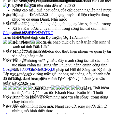
chức của Bệnh viện Phục hồi chức năng tỉnh Đắk Lắk
Hội thảo góp ý hồ sơ điều chỉnh quy hoạch tỉnh Đắk Lắk thời
kỳ 2021-2030, tầm nhìn đến năm 2050
Bản PDF
Tải về
Nâng cao hiệu quả hoạt động của các doanh nghiệp nhà nước
Ngày ban hành:
19/03/2026
Hội nghị triển khai kết nối mạng truyền số liệu chuyên dùng
phục vụ cơ quan Đảng, Nhà nước
Ngày hiệu lực:
Lễ phát động chuỗi hoạt động chung tay làm sạch môi trường
Xã Ea Kar bước chuyển mình trong công tác cải cách hành
Công văn 3578/UBND-ĐTKT
chính mô hình mới
Triển khai Quyết định của Bộ trưởng Bộ Tài chính
UBND tỉnh họp báo định kỳ tháng 4 năm 2026
Hội thảo khoa học “Giải pháp thúc đẩy phát triển nền kinh tế
Bản PDF
Tải về
xanh tại tỉnh Đắk Lắk”
Ngày ban hành:
19/03/2026
Tăng cường giám sát, đôn đốc thực hiện nhiệm vụ quản lý tài
sản công hàng tuần
Ngày hiệu lực:
Tháo gỡ những vướng mắc, đẩy mạnh công tác cải cách thủ
tục hành chính tại Trung tâm Phục vụ hành chính công tỉnh
Công văn 3570/UBND-CNXD
Đắk Lắk: Tôn vinh 46 giải pháp tại Hội thi Sáng tạo Kỹ thuật
Tập trung tháo gỡ vướng mắc giải phóng mặt bằng, đẩy nhanh tiến
2024 - 2025
độ thi công, đảm bảo mục tiêu thông xe kỹ thuật toàn tuyến vào
Đắk Lắk rà soát, điều chỉnh Đề án 190 về phát triển nuôi
ngày 19/5/2026
trồng thủy sản
Phó Chủ tịch UBND tỉnh Đắk Lắk Trương Công Thái kiểm
Bản PDF
Tải về
tra thực địa Dự án cao tốc Khánh Hòa - Buôn Ma Thuột
Ngày ban hành:
19/03/2026
Định vị cà phê Việt Nam như một “di sản sống” trong dòng
chảy toàn cầu
Ngày hiệu lực:
Xây dựng nông thôn mới: Nâng cao đời sống người dân từ
những mô hình thiết thực