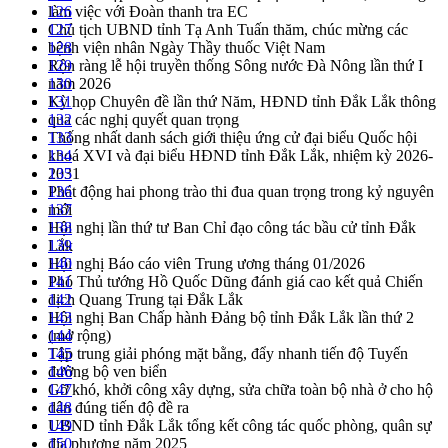
làm việc với Đoàn thanh tra EC
126
Chủ tịch UBND tỉnh Tạ Anh Tuấn thăm, chúc mừng các
127
bệnh viện nhân Ngày Thầy thuốc Việt Nam
128
Rộn ràng lễ hội truyền thống Sông nước Đà Nông lần thứ I
129
năm 2026
130
Kỳ họp Chuyên đề lần thứ Năm, HĐND tỉnh Đắk Lắk thông
131
qua các nghị quyết quan trọng
132
Thống nhất danh sách giới thiệu ứng cử đại biểu Quốc hội
133
khoá XVI và đại biểu HĐND tỉnh Đắk Lắk, nhiệm kỳ 2026-
134
2031
135
Phát động hai phong trào thi đua quan trọng trong kỷ nguyên
136
mới
137
Hội nghị lần thứ tư Ban Chỉ đạo công tác bầu cử tỉnh Đắk
138
Lắk
139
Hội nghị Báo cáo viên Trung ương tháng 01/2026
140
Phó Thủ tướng Hồ Quốc Dũng đánh giá cao kết quả Chiến
141
dịch Quang Trung tại Đắk Lắk
142
Hội nghị Ban Chấp hành Đảng bộ tỉnh Đắk Lắk lần thứ 2
143
(mở rộng)
144
Tập trung giải phóng mặt bằng, đẩy nhanh tiến độ Tuyến
145
đường bộ ven biển
146
Gỡ khó, khởi công xây dựng, sửa chữa toàn bộ nhà ở cho hộ
147
dân đúng tiến độ đề ra
148
UBND tỉnh Đắk Lắk tổng kết công tác quốc phòng, quân sự
149
địa phương năm 2025
150