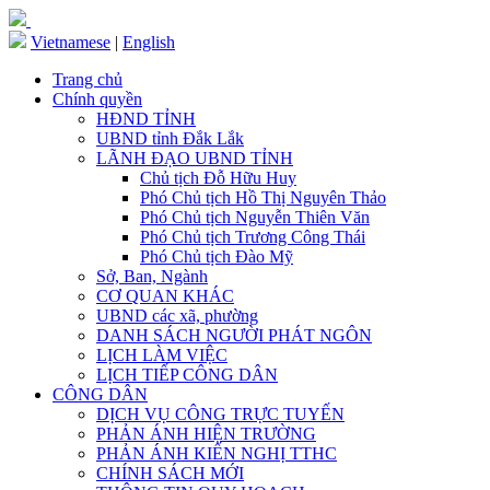
Vietnamese
|
English
Trang chủ
Chính quyền
HĐND TỈNH
UBND tỉnh Đắk Lắk
LÃNH ĐẠO UBND TỈNH
Chủ tịch Đỗ Hữu Huy
Phó Chủ tịch Hồ Thị Nguyên Thảo
Phó Chủ tịch Nguyễn Thiên Văn
Phó Chủ tịch Trương Công Thái
Phó Chủ tịch Đào Mỹ
Sở, Ban, Ngành
CƠ QUAN KHÁC
UBND các xã, phường
DANH SÁCH NGƯỜI PHÁT NGÔN
LỊCH LÀM VIỆC
LỊCH TIẾP CÔNG DÂN
CÔNG DÂN
DỊCH VỤ CÔNG TRỰC TUYẾN
PHẢN ÁNH HIỆN TRƯỜNG
PHẢN ÁNH KIẾN NGHỊ TTHC
CHÍNH SÁCH MỚI