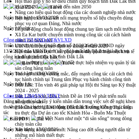
Lắk
Hội thảo góp ý hồ sơ điều chỉnh quy hoạch tỉnh Đắk Lắk thời
kỳ 2021-2030, tầm nhìn đến năm 2050
Bản PDF
Tải về
Nâng cao hiệu quả hoạt động của các doanh nghiệp nhà nước
Ngày ban hành:
13/03/2026
Hội nghị triển khai kết nối mạng truyền số liệu chuyên dùng
phục vụ cơ quan Đảng, Nhà nước
Ngày hiệu lực:
Lễ phát động chuỗi hoạt động chung tay làm sạch môi trường
Xã Ea Kar bước chuyển mình trong công tác cải cách hành
Công văn 1751/SXD-KT&VLXD
chính mô hình mới
Triển khai thực hiện Quyết định số 21/2026/QĐ-UBND ngày
UBND tỉnh họp báo định kỳ tháng 4 năm 2026
13/3/2026 của UBND tỉnh về việc ban hành Bộ đơn giá dịch vụ
Hội thảo khoa học “Giải pháp thúc đẩy phát triển nền kinh tế
công ích đô thị trên địa bàn tỉnh Đắk Lắk
xanh tại tỉnh Đắk Lắk”
Tăng cường giám sát, đôn đốc thực hiện nhiệm vụ quản lý tài
Bản PDF
Tải về
sản công hàng tuần
Ngày ban hành:
13/03/2026
Tháo gỡ những vướng mắc, đẩy mạnh công tác cải cách thủ
tục hành chính tại Trung tâm Phục vụ hành chính công tỉnh
Ngày hiệu lực:
Đắk Lắk: Tôn vinh 46 giải pháp tại Hội thi Sáng tạo Kỹ thuật
2024 - 2025
Công văn 1284/SNV-TĐKT
Đắk Lắk rà soát, điều chỉnh Đề án 190 về phát triển nuôi
Đăng tải danh sách lấy ý kiến nhân dân trong việc xét đề nghị khen
trồng thủy sản
thưởng Huân chương Lao động (thành tích cống hiến trong công
Phó Chủ tịch UBND tỉnh Đắk Lắk Trương Công Thái kiểm
tác
tra thực địa Dự án cao tốc Khánh Hòa - Buôn Ma Thuột
Định vị cà phê Việt Nam như một “di sản sống” trong dòng
Bản PDF
Tải về
chảy toàn cầu
Ngày ban hành:
13/03/2026
Xây dựng nông thôn mới: Nâng cao đời sống người dân từ
những mô hình thiết thực