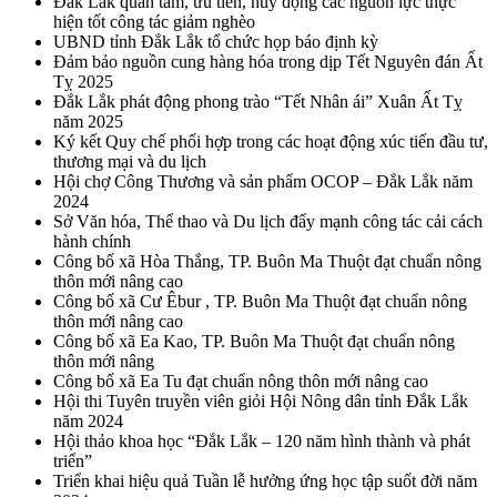
Đắk Lắk quan tâm, ưu tiên, huy động các nguồn lực thực
hiện tốt công tác giảm nghèo
UBND tỉnh Đắk Lắk tổ chức họp báo định kỳ
Đảm bảo nguồn cung hàng hóa trong dịp Tết Nguyên đán Ất
Tỵ 2025
Đắk Lắk phát động phong trào “Tết Nhân ái” Xuân Ất Tỵ
năm 2025
Ký kết Quy chế phối hợp trong các hoạt động xúc tiến đầu tư,
thương mại và du lịch
Hội chợ Công Thương và sản phẩm OCOP – Đắk Lắk năm
2024
Sở Văn hóa, Thể thao và Du lịch đẩy mạnh công tác cải cách
hành chính
Công bố xã Hòa Thắng, TP. Buôn Ma Thuột đạt chuẩn nông
thôn mới nâng cao
Công bố xã Cư Êbur , TP. Buôn Ma Thuột đạt chuẩn nông
thôn mới nâng cao
Công bố xã Ea Kao, TP. Buôn Ma Thuột đạt chuẩn nông
thôn mới nâng
Công bố xã Ea Tu đạt chuẩn nông thôn mới nâng cao
Hội thi Tuyên truyền viên giỏi Hội Nông dân tỉnh Đắk Lắk
năm 2024
Hội thảo khoa học “Đắk Lắk – 120 năm hình thành và phát
triển”
Triển khai hiệu quả Tuần lễ hưởng ứng học tập suốt đời năm