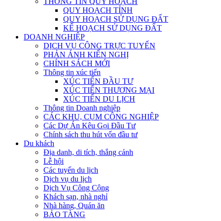
THÔNG TIN QUY HOẠCH
QUY HOẠCH TỈNH
QUY HOẠCH SỬ DỤNG ĐẤT
KẾ HOẠCH SỬ DỤNG ĐẤT
DOANH NGHIỆP
DỊCH VỤ CÔNG TRỰC TUYẾN
PHẢN ÁNH KIẾN NGHỊ
CHÍNH SÁCH MỚI
Thông tin xúc tiến
XÚC TIẾN ĐẦU TƯ
XÚC TIẾN THƯƠNG MẠI
XÚC TIẾN DU LỊCH
Thông tin Doanh nghiệp
CÁC KHU, CỤM CÔNG NGHIỆP
Các Dự Án Kêu Gọi Đầu Tư
Chính sách thu hút vốn đầu tư
Du khách
Địa danh, di tích, thắng cảnh
Lễ hội
Các tuyến du lịch
Dịch vụ du lịch
Dịch Vụ Công Cộng
Khách sạn, nhà nghỉ
Nhà hàng, Quán ăn
BẢO TÀNG