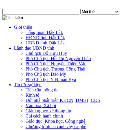
Giới thiệu
Tổng quan Đắk Lắk
HĐND tỉnh Đắk Lắk
UBND tỉnh Đắk Lắk
Lãnh đạo UBND tỉnh
Chủ tịch Đỗ Hữu Huy
Phó Chủ tịch Hồ Thị Nguyên Thảo
Phó Chủ tịch Nguyễn Thiên Văn
Phó Chủ tịch Trương Công Thái
Phó Chủ tịch Đào Mỹ
Phó Chủ tịch Y Nhuân Byă
Tin tức sự kiện
Tiếp cận thông tin
Kinh tế
Đột phá phát triển KHCN, ĐMST, CĐS
Văn hóa, Xã hội
Giảm nghèo về thông tin
Cải cách hành chính
Giáo dục, Khoa học, Công nghệ
Chương trình tái canh cây cà phê