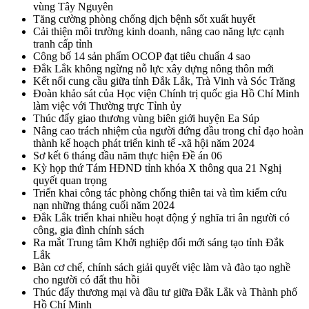
vùng Tây Nguyên
Tăng cường phòng chống dịch bệnh sốt xuất huyết
Cải thiện môi trường kinh doanh, nâng cao năng lực cạnh
tranh cấp tỉnh
Công bố 14 sản phẩm OCOP đạt tiêu chuẩn 4 sao
Đắk Lắk không ngừng nỗ lực xây dựng nông thôn mới
Kết nối cung cầu giữa tỉnh Đắk Lắk, Trà Vinh và Sóc Trăng
Đoàn khảo sát của Học viện Chính trị quốc gia Hồ Chí Minh
làm việc với Thường trực Tỉnh ủy
Thúc đẩy giao thương vùng biên giới huyện Ea Súp
Nâng cao trách nhiệm của người đứng đầu trong chỉ đạo hoàn
thành kế hoạch phát triển kinh tế -xã hội năm 2024
Sơ kết 6 tháng đầu năm thực hiện Đề án 06
Kỳ họp thứ Tám HĐND tỉnh khóa X thông qua 21 Nghị
quyết quan trọng
Triển khai công tác phòng chống thiên tai và tìm kiếm cứu
nạn những tháng cuối năm 2024
Đắk Lắk triển khai nhiều hoạt động ý nghĩa tri ân người có
công, gia đình chính sách
Ra mắt Trung tâm Khởi nghiệp đổi mới sáng tạo tỉnh Đắk
Lắk
Bàn cơ chế, chính sách giải quyết việc làm và đào tạo nghề
cho người có đất thu hồi
Thúc đẩy thương mại và đầu tư giữa Đắk Lắk và Thành phố
Hồ Chí Minh