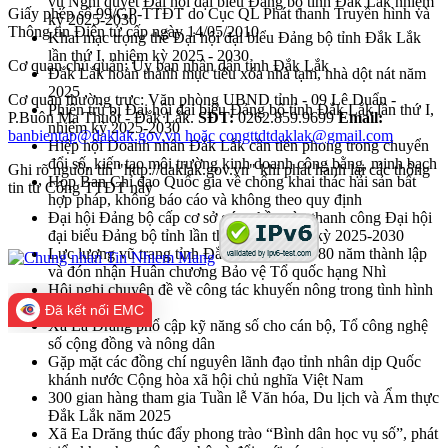
vụ Nghị quyết Đại hội đại biểu Đảng bộ tỉnh Đắk Lắk nhiệm
Giấy phép số 99/GP-TTĐT do Cục QL Phát thanh Truyền hình và
kỳ 2025-2030
Thông tin Điện tử cấp ngày 14/05/2010
Khai mạc trọng thể Đại hội đại biểu Đảng bộ tỉnh Đắk Lắk
lần thứ I, nhiệm kỳ 2025 - 2030
Cơ quan chủ quản: Ủy ban nhân dân tỉnh Đắk Lắk
Đắk Lắk hoàn thành mục tiêu xóa nhà tạm, nhà dột nát năm
2025
Cơ quan thường trực: Văn phòng UBND tỉnh - 09 Lê Duẩn -
Phiên trù bị Đại hội đại biểu Đảng bộ tỉnh Đắk Lắk lần thứ I,
P.Buôn Ma Thuột - Đắk Lắk.
SĐT:
0262.859.9699
Email:
nhiệm kỳ 2025-2030
banbientap@daklak.gov.vn hoặc congttdtdaklak@gmail.com
Hiệp hội Doanh nhân Đắk Lắk cần tiên phong trong chuyển
đổi số, kiến tạo môi trường kinh doanh công bằng, minh bạch
Ghi rõ nguồn tin "http://daklak.gov.vn" khi phát hành lại các thông
Họp Ban Chỉ đạo Quốc gia về chống khai thác hải sản bất
tin từ Cổng TTĐT này
hợp pháp, không báo cáo và không theo quy định
Đại hội Đảng bộ cấp cơ sở góp phần vào thanh công Đại hội
đại biểu Đảng bộ tỉnh lần thứ nhất, nhiệm kỳ 2025-2030
Lực lượng vũ trang tỉnh Đắk Lắk kỷ niệm 80 năm thành lập
và đón nhận Huân chương Bảo vệ Tổ quốc hạng Nhì
Hội nghị chuyên đề về công tác khuyến nông trong tình hình
mới
Đã kết nối EMC
Xã Ea Drăng phổ cập kỹ năng số cho cán bộ, Tổ công nghệ
số cộng đồng và nông dân
Gặp mặt các đồng chí nguyên lãnh đạo tỉnh nhân dịp Quốc
khánh nước Cộng hòa xã hội chủ nghĩa Việt Nam
300 gian hàng tham gia Tuần lễ Văn hóa, Du lịch và Ẩm thực
Đắk Lắk năm 2025
Xã Ea Drăng thúc đẩy phong trào “Bình dân học vụ số”, phát