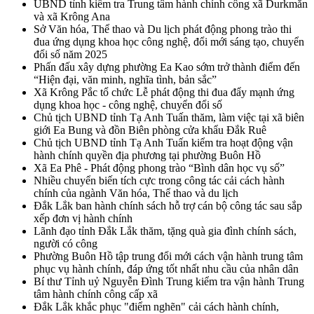
UBND tỉnh kiểm tra Trung tâm hành chính công xã Durkmăn
và xã Krông Ana
Sở Văn hóa, Thể thao và Du lịch phát động phong trào thi
đua ứng dụng khoa học công nghệ, đổi mới sáng tạo, chuyển
đổi số năm 2025
Phấn đấu xây dựng phường Ea Kao sớm trở thành điểm đến
“Hiện đại, văn minh, nghĩa tình, bản sắc”
Xã Krông Pắc tổ chức Lễ phát động thi đua đẩy mạnh ứng
dụng khoa học - công nghệ, chuyển đổi số
Chủ tịch UBND tỉnh Tạ Anh Tuấn thăm, làm việc tại xã biên
giới Ea Bung và đồn Biên phòng cửa khẩu Đắk Ruê
Chủ tịch UBND tỉnh Tạ Anh Tuấn kiểm tra hoạt động vận
hành chính quyền địa phương tại phường Buôn Hồ
Xã Ea Phê - Phát động phong trào “Bình dân học vụ số”
Nhiều chuyển biến tích cực trong công tác cải cách hành
chính của ngành Văn hóa, Thể thao và du lịch
Đắk Lắk ban hành chính sách hỗ trợ cán bộ công tác sau sắp
xếp đơn vị hành chính
Lãnh đạo tỉnh Đắk Lắk thăm, tặng quà gia đình chính sách,
người có công
Phường Buôn Hồ tập trung đổi mới cách vận hành trung tâm
phục vụ hành chính, đáp ứng tốt nhất nhu cầu của nhân dân
Bí thư Tỉnh uỷ Nguyễn Đình Trung kiểm tra vận hành Trung
tâm hành chính công cấp xã
Đắk Lắk khắc phục "điểm nghẽn" cải cách hành chính,