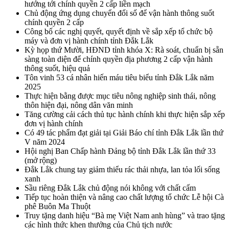
hướng tới chính quyền 2 cấp liền mạch
Chủ động ứng dụng chuyển đổi số để vận hành thông suốt
chính quyền 2 cấp
Công bố các nghị quyết, quyết định về sắp xếp tổ chức bộ
máy và đơn vị hành chính tỉnh Đắk Lắk
Kỳ họp thứ Mười, HĐND tỉnh khóa X: Rà soát, chuẩn bị sẵn
sàng toàn diện để chính quyền địa phương 2 cấp vận hành
thông suốt, hiệu quả
Tôn vinh 53 cá nhân hiến máu tiêu biểu tỉnh Đắk Lắk năm
2025
Thực hiện bằng được mục tiêu nông nghiệp sinh thái, nông
thôn hiện đại, nông dân văn minh
Tăng cường cải cách thủ tục hành chính khi thực hiện sắp xếp
đơn vị hành chính
Có 49 tác phẩm đạt giải tại Giải Báo chí tỉnh Đắk Lắk lần thứ
V năm 2024
Hội nghị Ban Chấp hành Đảng bộ tỉnh Đắk Lắk lần thứ 33
(mở rộng)
Đắk Lắk chung tay giảm thiểu rác thải nhựa, lan tỏa lối sống
xanh
Sầu riêng Đắk Lắk chủ động nói không với chất cấm
Tiếp tục hoàn thiện và nâng cao chất lượng tổ chức Lễ hội Cà
phê Buôn Ma Thuột
Truy tặng danh hiệu “Bà mẹ Việt Nam anh hùng” và trao tặng
các hình thức khen thưởng của Chủ tịch nước