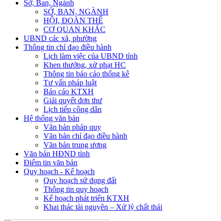
Sở, Ban, Ngành
SỞ, BAN, NGÀNH
HỘI, ĐOÀN THỂ
CƠ QUAN KHÁC
UBND các xã, phường
Thông tin chỉ đạo điều hành
Lịch làm việc của UBND tỉnh
Khen thưởng, xử phạt HC
Thông tin báo cáo thống kê
Tư vấn pháp luật
Báo cáo KTXH
Giải quyết đơn thư
Lịch tiếp công dân
Hệ thống văn bản
Văn bản pháp quy
Văn bản chỉ đạo điều hành
Văn bản trung ương
Văn bản HĐND tỉnh
Điểm tin văn bản
Quy hoạch - Kế hoạch
Quy hoạch sử dụng đất
Thông tin quy hoạch
Kế hoạch phát triển KTXH
Khai thác tài nguyên – Xử lý chất thải