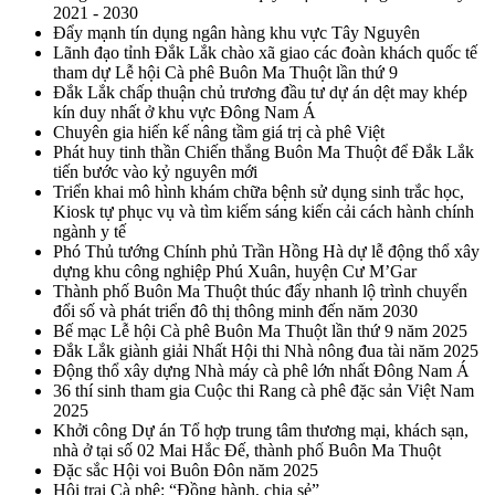
2021 - 2030
Đẩy mạnh tín dụng ngân hàng khu vực Tây Nguyên
Lãnh đạo tỉnh Đắk Lắk chào xã giao các đoàn khách quốc tế
tham dự Lễ hội Cà phê Buôn Ma Thuột lần thứ 9
Đắk Lắk chấp thuận chủ trương đầu tư dự án dệt may khép
kín duy nhất ở khu vực Đông Nam Á
Chuyên gia hiến kế nâng tầm giá trị cà phê Việt
Phát huy tinh thần Chiến thắng Buôn Ma Thuột để Đắk Lắk
tiến bước vào kỷ nguyên mới
Triển khai mô hình khám chữa bệnh sử dụng sinh trắc học,
Kiosk tự phục vụ và tìm kiếm sáng kiến cải cách hành chính
ngành y tế
Phó Thủ tướng Chính phủ Trần Hồng Hà dự lễ động thổ xây
dựng khu công nghiệp Phú Xuân, huyện Cư M’Gar
Thành phố Buôn Ma Thuột thúc đẩy nhanh lộ trình chuyển
đổi số và phát triển đô thị thông minh đến năm 2030
Bế mạc Lễ hội Cà phê Buôn Ma Thuột lần thứ 9 năm 2025
Đắk Lắk giành giải Nhất Hội thi Nhà nông đua tài năm 2025
Động thổ xây dựng Nhà máy cà phê lớn nhất Đông Nam Á
36 thí sinh tham gia Cuộc thi Rang cà phê đặc sản Việt Nam
2025
Khởi công Dự án Tổ hợp trung tâm thương mại, khách sạn,
nhà ở tại số 02 Mai Hắc Đế, thành phố Buôn Ma Thuột
Đặc sắc Hội voi Buôn Đôn năm 2025
Hội trại Cà phê: “Đồng hành, chia sẻ”