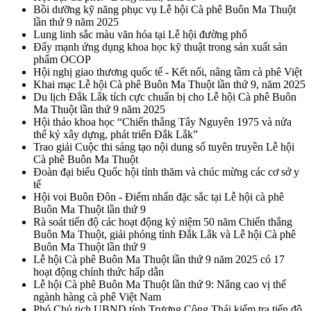
Bồi dưỡng kỹ năng phục vụ Lễ hội Cà phê Buôn Ma Thuột
lần thứ 9 năm 2025
Lung linh sắc màu văn hóa tại Lễ hội đường phố
Đẩy mạnh ứng dụng khoa học kỹ thuật trong sản xuất sản
phẩm OCOP
Hội nghị giao thương quốc tế - Kết nối, nâng tầm cà phê Việt
Khai mạc Lễ hội Cà phê Buôn Ma Thuột lần thứ 9, năm 2025
Du lịch Đắk Lắk tích cực chuẩn bị cho Lễ hội Cà phê Buôn
Ma Thuột lần thứ 9 năm 2025
Hội thảo khoa học “Chiến thắng Tây Nguyên 1975 và nửa
thế kỷ xây dựng, phát triển Đắk Lắk”
Trao giải Cuộc thi sáng tạo nội dung số tuyên truyền Lễ hội
Cà phê Buôn Ma Thuột
Đoàn đại biểu Quốc hội tỉnh thăm và chúc mừng các cơ sở y
tế
Hội voi Buôn Đôn - Điểm nhấn đặc sắc tại Lễ hội cà phê
Buôn Ma Thuột lần thứ 9
Rà soát tiến độ các hoạt động kỷ niệm 50 năm Chiến thắng
Buôn Ma Thuột, giải phóng tỉnh Đắk Lắk và Lễ hội Cà phê
Buôn Ma Thuột lần thứ 9
Lễ hội Cà phê Buôn Ma Thuột lần thứ 9 năm 2025 có 17
hoạt động chính thức hấp dẫn
Lễ hội Cà phê Buôn Ma Thuột lần thứ 9: Nâng cao vị thế
ngành hàng cà phê Việt Nam
Phó Chủ tịch UBND tỉnh Trương Công Thái kiểm tra tiến độ