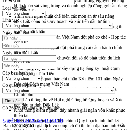
Thứ trưởng Bộ Nông nghiệp và Môi trường Nguyễn Hoàng
Trích yếu
Hiệp khảo sát vùng trồng và doanh nghiệp đóng gói sầu riêng
Loại văn bản
tại Đắk Lắk
Trình diễn nghệ thuật chế biến các món ăn từ sầu riêng
Lĩnh vực
Đắk Lắk công bố Quy hoạch và xúc tiến đầu tư tỉnh
Ngành cá ngừ Đắk Lắk chủ động thích ứng để giữ vững thị
trường xuất khẩu
Ngày ban hành
Diễn đàn Kinh tế tư nhân Việt Nam đột phá cơ chế - Hợp tác
công tư
Đề án 06 tạo bước ngoặt đột phá trong cải cách hành chính
Ngày hiệu lực
tỉnh Đắk Lắk
Kết nối tour, đẩy mạnh chuyển đổi số để phát triển du lịch
Đắk Lắk
Khởi động Dự án Đầu tư xây dựng hạ tầng kỹ thuật Cụm
Cấp ban hành
công nghiệp Tân Tiến
Gặp mặt các cơ quan báo chí nhân Kỷ niệm 101 năm Ngày
Báo chí Cách mạng Việt Nam
Cơ quan ban hành
Đắk Lắk sơ kết 4 năm triển khai thực hiện Đề án 06 của
Chính phủ
Họp báo thông tin về Hội nghị Công bố Quy hoạch và Xúc
tiến đầu tư tỉnh Đắk Lắk
Có
26826
kết quả được tìm thấy
Khơi thông điểm nghẽn, đẩy nhanh giải ngân vốn khắc phục
thiên tai
Quyết định 21/2026/QĐ-UBND
HĐND tỉnh thông qua điều chỉnh Quy hoạch tỉnh thời kỳ
Ban hành Bộ đơn giá dịch vụ công ích đô thị trên địa bàn tỉnh Đắk
2021-2030