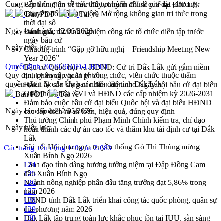
Cung cấp thông tin về các thủ tục hành chính của địa phương
Bệnh án điện tử thúc đẩy chuyển đổi số y tế tại Đắk Lắk
Chuyển đổi số thư viện: Mở rộng không gian tri thức trong
Bản PDF
Tải về
thời đại số
Ngày ban hành:
12/03/2026
Đánh giá, rút kinh nghiệm công tác tổ chức diễn tập trước
ngày bầu cử
Ngày hiệu lực:
Chương trình “Gặp gỡ hữu nghị – Friendship Meeting New
Year 2026”
Quyết định 20/2026/QĐ-UBND
Bầu cử Quốc hội và HĐND: Cử tri Đắk Lắk gửi gắm niềm
Quy định phân cấp quản lý công chức, viên chức thuộc thẩm
tin, kỳ vọng vào lá phiếu
quyền quản lý của Ủy ban nhân dân tỉnh Đắk Lắk
Đắk Lắk sẵn sàng các điều kiện cho Ngày hội bầu cử đại biểu
Quốc hội khóa XVI và HĐND các cấp nhiệm kỳ 2026-2031
Bản PDF
Tải về
Đảm bảo cuộc bầu cử đại biểu Quốc hội và đại biểu HĐND
Ngày ban hành:
12/03/2026
các cấp diễn ra an toàn, hiệu quả, đúng quy định
Thủ tướng Chính phủ Phạm Minh Chính kiểm tra, chỉ đạo
Ngày hiệu lực:
hoàn thành các dự án cao tốc và thăm khu tái định cư tại Đắk
Lắk
Sôi nổi Hội đua ngựa truyền thống Gò Thì Thùng mừng
Các trang trên cổng 149 của 2.683
Xuân Bính Ngọ 2026
Lãnh đạo tỉnh dâng hương tưởng niệm tại Đập Đồng Cam
124
đầu Xuân Bính Ngọ
125
Ngành nông nghiệp phấn đấu tăng trưởng đạt 5,86% trong
126
năm 2026
127
UBND tỉnh Đắk Lắk triển khai công tác quốc phòng, quân sự
128
địa phương năm 2026
129
Đắk Lắk tập trung toàn lực khắc phục tồn tại IUU, sẵn sàng
130