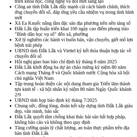
triển khoa học, công nghệ và đổi mới sáng tạo
Công an tỉnh Đắk Lắk đẩy mạnh cải cách hành chính, thích
ứng chuyển đổi số, đáp ứng yêu cầu nhiệm vụ trong tình hình
mới
Xã Ea Knuếc nâng tầm đặc sản địa phương trên nền tảng số
Đắk Lắk tập huấn triển khai 100 ngày cao điểm phong trào
"Bình dân học vụ số" đến xã, phường
Xử lý nghiêm các hành vi buôn bán, vận chuyển, giết mổ lợn
bệnh trái phép
UBND tỉnh Đắk Lắk và Viettel ký kết thỏa thuận hợp tác về
chuyển đổi số
Hội nghị giao ban báo chí định kỳ tháng 8 năm 2025
Đắk Lắk khởi động ba dự án chào mừng kỷ niệm 80 năm
Cách mạng Tháng 8 và Quốc khánh nước Cộng hòa xã hội
chủ nghĩa Việt Nam
Tập trung hoàn thiện các nội dung tham gia Triển lãm thành
tựu kinh tế - xã hội nhân kỷ niệm 80 năm Ngày Quốc khánh
2/9
UBND tỉnh họp báo định kỳ tháng 7/2025
Chung sức, đồng lòng, đoàn kết xây dựng tỉnh Đắk Lắk giàu
đẹp, văn minh, bản sắc
Đắk Lắk quyết tâm chống khai thác hải sản bất hợp pháp,
không báo cáo và không theo quy định
Tăng cường quản lý chất lượng, an toàn thực phẩm trên địa
bàn tỉnh Đắk Lắk