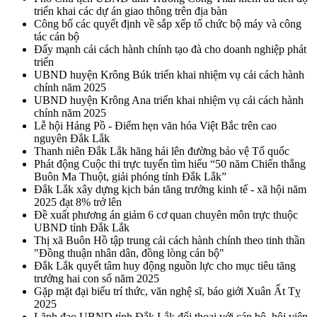
triển khai các dự án giao thông trên địa bàn
Công bố các quyết định về sắp xếp tổ chức bộ máy và công
tác cán bộ
Đẩy mạnh cải cách hành chính tạo đà cho doanh nghiệp phát
triển
UBND huyện Krông Búk triển khai nhiệm vụ cải cách hành
chính năm 2025
UBND huyện Krông Ana triển khai nhiệm vụ cải cách hành
chính năm 2025
Lễ hội Hảng Pồ - Điểm hẹn văn hóa Việt Bắc trên cao
nguyên Đắk Lắk
Thanh niên Đắk Lắk hăng hái lên đường bảo vệ Tổ quốc
Phát động Cuộc thi trực tuyến tìm hiểu “50 năm Chiến thắng
Buôn Ma Thuột, giải phóng tỉnh Đắk Lắk”
Đắk Lắk xây dựng kịch bản tăng trưởng kinh tế - xã hội năm
2025 đạt 8% trở lên
Đề xuất phương án giảm 6 cơ quan chuyên môn trực thuộc
UBND tỉnh Đắk Lắk
Thị xã Buôn Hồ tập trung cải cách hành chính theo tinh thần
"Đồng thuận nhân dân, đồng lòng cán bộ"
Đắk Lắk quyết tâm huy động nguồn lực cho mục tiêu tăng
trưởng hai con số năm 2025
Gặp mặt đại biểu trí thức, văn nghệ sĩ, báo giới Xuân Ất Tỵ
2025
Lãnh đạo UBND tỉnh Đắk Lắk đối thoại với cán bộ, hội viên,