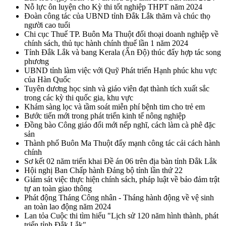
Nỗ lực ôn luyện cho Kỳ thi tốt nghiệp THPT năm 2024
Đoàn công tác của UBND tỉnh Đắk Lắk thăm và chúc thọ
người cao tuổi
Chi cục Thuế TP. Buôn Ma Thuột đối thoại doanh nghiệp về
chính sách, thủ tục hành chính thuế lần 1 năm 2024
Tỉnh Đắk Lắk và bang Kerala (Ấn Độ) thúc đẩy hợp tác song
phương
UBND tỉnh làm việc với Quỹ Phát triển Hạnh phúc khu vực
của Hàn Quốc
Tuyên dương học sinh và giáo viên đạt thành tích xuất sắc
trong các kỳ thi quốc gia, khu vực
Khám sàng lọc và tầm soát miễn phí bệnh tim cho trẻ em
Bước tiến mới trong phát triển kinh tế nông nghiệp
Đồng bào Công giáo đổi mới nếp nghĩ, cách làm cà phê đặc
sản
Thành phố Buôn Ma Thuột đẩy mạnh công tác cải cách hành
chính
Sơ kết 02 năm triển khai Đề án 06 trên địa bàn tỉnh Đắk Lắk
Hội nghị Ban Chấp hành Đảng bộ tỉnh lần thứ 22
Giám sát việc thực hiện chính sách, pháp luật về bảo đảm trật
tự an toàn giao thông
Phát động Tháng Công nhân - Tháng hành động về vệ sinh
an toàn lao động năm 2024
Lan tỏa Cuộc thi tìm hiểu "Lịch sử 120 năm hình thành, phát
triển tỉnh Đắk Lắk"