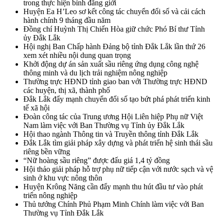
trong thực hiện bình đẳng giới
Huyện Ea H’Leo sơ kết công tác chuyển đổi số và cải cách
hành chính 9 tháng đầu năm
Đồng chí Huỳnh Thị Chiến Hòa giữ chức Phó Bí thư Tỉnh
ủy Đắk Lắk
Hội nghị Ban Chấp hành Đảng bộ tỉnh Đắk Lắk lần thứ 26
xem xét nhiều nội dung quan trọng
Khởi động dự án sản xuất sầu riêng ứng dụng công nghệ
thông minh và du lịch trải nghiệm nông nghiệp
Thường trực HĐND tỉnh giao ban với Thường trực HĐND
các huyện, thị xã, thành phố
Đắk Lắk đẩy mạnh chuyển đổi số tạo bứt phá phát triển kinh
tế xã hội
Đoàn công tác của Trung ương Hội Liên hiệp Phụ nữ Việt
Nam làm việc với Ban Thường vụ Tỉnh ủy Đắk Lắk
Hội thao ngành Thông tin và Truyền thông tỉnh Đắk Lắk
Đắk Lắk tìm giải pháp xây dựng và phát triển hệ sinh thái sầu
riêng bền vững
“Nữ hoàng sầu riêng” được đấu giá 1,4 tỷ đồng
Hội thảo giải pháp hỗ trợ phụ nữ tiếp cận với nước sạch và vệ
sinh ở khu vực nông thôn
Huyện Krông Năng cần đẩy mạnh thu hút đầu tư vào phát
triển nông nghiệp
Thủ tướng Chính Phủ Phạm Minh Chính làm việc với Ban
Thường vụ Tỉnh Đắk Lắk