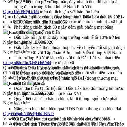
Ngày hiệu lực:
Quyết liệt tháo gỡ vướng mắc, đẩy nhanh tiến độ các dự án
trọng điểm trong Khu kinh tế Nam Phú Yên
Quy chế 09-QC/TU
Hòn Yến phát triển du lịch gắn với bảo tồn biển
Quy chế phát ngôn và cung cấp thông tin cho báo chí của các cơ
Lấy ý kiến điều chỉnh Quy hoạch tỉnh Đắk Lắk thời kỳ 2021-
quan khối Đảng Mặt trận Tổ quốc và các tổ chức chính trị - xã hội
2030, tầm nhìn đến năm 2050
tỉnh
Phát động chiến dịch 30 ngày đêm giải phóng mặt bằng
Tuyến đường bộ ven biển
Bản PDF
Tải về
Đắk Lắk nỗ lực thúc đẩy tăng trưởng kinh tế từ 10% trở lên
Ngày ban hành:
13/03/2026
trong Quý II/2026
Đắk Lắk ký kết thỏa thuận hợp tác về chuyển đổi số giai đoạn
Ngày hiệu lực:
2026 – 2030 với Tập đoàn Bưu chính Viễn thông Việt Nam
Thứ trưởng Bộ Y tế làm việc với tỉnh Đắk Lắk về phát triển
Công văn 713/QĐ-UBND
nhân lực y tế cho trạm y tế cấp xã
Quyết định về việc ủy quyền cho Chủ tịch Ủy ban nhân dân tỉnh,
Du lịch Đắk Lắk nâng tầm trải nghiệm du khách thông qua
Chủ tịch Ủy ban nhân dân cấp xã thực hiện một số nhiệm vụ quản
Hệ thống cơ sở dữ liệu và Bản đồ số
lý nhà nước về đất đai trên địa bàn tỉnh Đắk Lắk
Tập huấn ứng dụng trí tuệ nhân tạo (AI) trong thương mại
điện tử năm 2026
Bản PDF
Tải về
Đoàn đại biểu Quốc hội tỉnh Đắk Lắk trao đổi thông tin trước
Ngày ban hành:
12/03/2026
Kỳ họp thứ nhất, Quốc hội khóa XVI
Quyết liệt cải cách hành chính, khơi thông nguồn lực phát
Ngày hiệu lực:
triển
Nâng cao hiệu lực, hiệu quả HĐND tỉnh thông qua hiện đại
Quyết định 712/QĐ-UBND
hóa hành chính
Về việc công bố Danh mục thủ tục hành chính nội bộ mới ban
Xã Ea Phê gắn cải cách hành chính với chuyển đổi số
hành trong lĩnh vực phát triển đô thị thuộc phạm vi chức năng quản
Phó Chủ tịch Thường trực UBND tỉnh Hồ Thị Nguyên Thảo