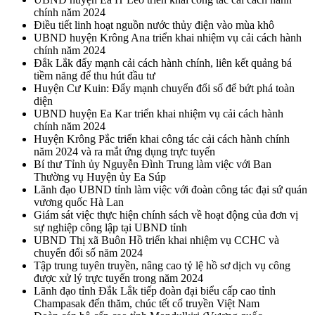
chính năm 2024
Điều tiết linh hoạt nguồn nước thủy điện vào mùa khô
UBND huyện Krông Ana triển khai nhiệm vụ cải cách hành
chính năm 2024
Đắk Lắk đẩy mạnh cải cách hành chính, liên kết quảng bá
tiềm năng để thu hút đầu tư
Huyện Cư Kuin: Đẩy mạnh chuyển đổi số để bứt phá toàn
diện
UBND huyện Ea Kar triển khai nhiệm vụ cải cách hành
chính năm 2024
Huyện Krông Pắc triển khai công tác cải cách hành chính
năm 2024 và ra mắt ứng dụng trực tuyến
Bí thư Tỉnh ủy Nguyễn Đình Trung làm việc với Ban
Thường vụ Huyện ủy Ea Súp
Lãnh đạo UBND tỉnh làm việc với đoàn công tác đại sứ quán
vương quốc Hà Lan
Giám sát việc thực hiện chính sách về hoạt động của đơn vị
sự nghiệp công lập tại UBND tỉnh
UBND Thị xã Buôn Hồ triển khai nhiệm vụ CCHC và
chuyển đổi số năm 2024
Tập trung tuyên truyền, nâng cao tỷ lệ hồ sơ dịch vụ công
được xử lý trực tuyến trong năm 2024
Lãnh đạo tỉnh Đắk Lắk tiếp đoàn đại biểu cấp cao tỉnh
Champasak đến thăm, chúc tết cổ truyền Việt Nam