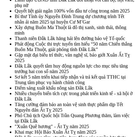
phụ nữ
Quyết liệt giải ngân 100% vốn đầu tư công trong năm 2025
Bí thư Tỉnh ủy Nguyễn Đình Trung dự chương trình Tết
nhân ái năm 2025 tại huyện Cư M’Gar
Xây dựng Buôn Ma Thuột là đô thị xanh, sinh thái, thông
minh
Thanh niên Đắk Lắk hăng hái lên đường bảo vệ Tổ quốc
Phát động Cuộc thi trực tuyến tìm hiểu “50 năm Chiến thắng
Buôn Ma Thuột, giải phóng tỉnh Đắk Lắk”
Gặp mặt đại biểu trí thức, văn nghệ sĩ, báo giới Xuân Ất Tỵ
2025
Đắk Lắk quyết tâm huy động nguồn lực cho mục tiêu tăng
trưởng hai con số năm 2025
Sơ kết 5 năm triển khai tiếp nhận và trả kết quả TTHC tại
Trung tâm phục vụ hành chính công
Điểm sáng xuất khẩu nông sản Đắk Lắk
Nhiều chuyển biến tích cực trong phát triển kinh tế - xã hội ở
Đắk Lắk
Tăng cường đảm bảo an toàn vệ sinh thực phẩm dịp Tết
Nguyên đán Ất Tỵ 2025
Phó Chủ tịch Quốc hội Trần Quang Phương thăm, làm việc
tại Đắk Lắk
"Xuân Quê hương" - Ất Tỵ năm 2025
Khai mạc Hội Báo Xuân Ất Tỵ năm 2025