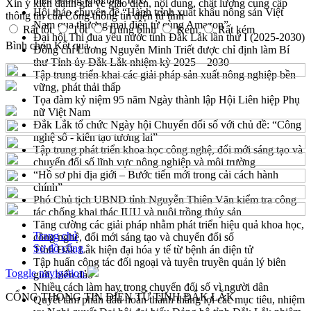
Xin ý kiến đánh giá về giao diện, nội dung, chất lượng cung cấp
Hội thảo chuyên đề “Hành trình xuất khẩu nông sản Việt
thông tin của Cổng thông tin điện tử tỉnh
Nam qua thương mại điện tử cùng Amazon”
Rất tốt
Tốt
Trung bình
Kém
Rất kém
Đại hội Thi đua yêu nước tỉnh Đắk Lắk lần thứ I (2025-2030)
Bình chọn
Kết quả
Đồng chí Lương Nguyễn Minh Triết được chỉ định làm Bí
thư Tỉnh ủy Đắk Lắk nhiệm kỳ 2025 – 2030
Tập trung triển khai các giải pháp sản xuất nông nghiệp bền
vững, phát thải thấp
Tọa đàm kỷ niệm 95 năm Ngày thành lập Hội Liên hiệp Phụ
nữ Việt Nam
Đắk Lắk tổ chức Ngày hội Chuyển đổi số với chủ đề: “Công
nghệ số - kiến tạo tương lai”
Tập trung phát triển khoa học công nghệ, đổi mới sáng tạo và
chuyển đổi số lĩnh vực nông nghiệp và môi trường
“Hồ sơ phi địa giới – Bước tiến mới trong cải cách hành
chính”
Phó Chủ tịch UBND tỉnh Nguyễn Thiên Văn kiểm tra công
tác chống khai thác IUU và nuôi trồng thủy sản
Tăng cường các giải pháp nhằm phát triển hiệu quả khoa học,
Trang chủ
công nghệ, đổi mới sáng tạo và chuyển đổi số
Sơ đồ cổng
Tỉnh Đắk Lắk hiện đại hóa y tế từ bệnh án điện tử
Tập huấn công tác đối ngoại và tuyên truyền quản lý biên
Toggle navigation
giới, biển đảo
Nhiều cách làm hay trong chuyển đổi số vì người dân
CỔNG THÔNG TIN ĐIỆN TỬ TỈNH ĐẮK LẮK
Quyết tâm phấn đấu hoàn thành thắng lợi các mục tiêu, nhiệm