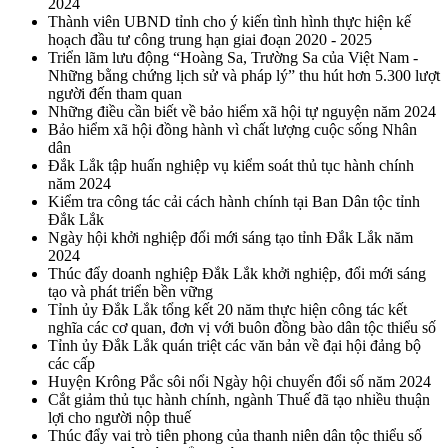
2024
Thành viên UBND tỉnh cho ý kiến tình hình thực hiện kế
hoạch đầu tư công trung hạn giai đoạn 2020 - 2025
Triển lãm lưu động “Hoàng Sa, Trường Sa của Việt Nam -
Những bằng chứng lịch sử và pháp lý” thu hút hơn 5.300 lượt
người đến tham quan
Những điều cần biết về bảo hiểm xã hội tự nguyện năm 2024
Bảo hiểm xã hội đồng hành vì chất lượng cuộc sống Nhân
dân
Đắk Lắk tập huấn nghiệp vụ kiểm soát thủ tục hành chính
năm 2024
Kiểm tra công tác cải cách hành chính tại Ban Dân tộc tỉnh
Đắk Lắk
Ngày hội khởi nghiệp đổi mới sáng tạo tỉnh Đắk Lắk năm
2024
Thúc đẩy doanh nghiệp Đắk Lắk khởi nghiệp, đổi mới sáng
tạo và phát triển bền vững
Tỉnh ủy Đắk Lắk tổng kết 20 năm thực hiện công tác kết
nghĩa các cơ quan, đơn vị với buôn đồng bào dân tộc thiểu số
Tỉnh ủy Đắk Lắk quán triệt các văn bản về đại hội đảng bộ
các cấp
Huyện Krông Pắc sôi nổi Ngày hội chuyển đổi số năm 2024
Cắt giảm thủ tục hành chính, ngành Thuế đã tạo nhiều thuận
lợi cho người nộp thuế
Thúc đẩy vai trò tiên phong của thanh niên dân tộc thiểu số