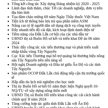
Tổng kết công tác Xây dựng Đảng nhiệm kỳ 2020 - 2025
Lãnh đạo tỉnh thăm, chúc Tết các doanh nghiệp, đơn vị trên
địa bàn tỉnh
Tọa đàm chào mừng 69 năm Ngày Thầy thuốc Việt Nam
Tiện ích từ thông báo lưu trú qua phần mềm ASM
Nâng cao tỷ lệ người dân sử dụng dịch vụ công trực tuyến
Đẩy nhanh tiến độ cài đặt, kích hoạt định danh điện tử
Tiềm năng của Đắk Lắk cơ hội của các nhà đầu tư
UBND thị xã Buôn Hồ sơ kết và triển khai Đề án 06 năm
2024
Thúc đẩy công tác xúc tiến thương mại và phát triển xuất
nhập khẩu vùng Tây Nguyên
Cục Xúc tiến Thương mại hỗ trợ quảng bá thương hiệu nông
sản Tây Nguyên trên nền tảng số
Hội nghị Doanh nghiệp và Đầu tư giữa Ấn Độ và các tỉnh
Tây Nguyên
Sản phẩm OCOP Đắk Lắk chủ động tiếp cận thị trường quốc
tế
Hấp dẫn du lịch trải nghiệm cho học sinh
Thị ủy Buôn Hồ sơ kết 01 năm thực hiện Nghị quyết 10-
NQ/TU về xây dựng nông thôn mới
UBND Thị xã Buôn Hồ triển khai công tác cải cách hành
chính quý II năm 2024
Tăng cường hợp tác giữa tỉnh Đắk Lắk với Ấn Độ
UBND huyện Ea H’Leo triển khai công tác cải cách hành