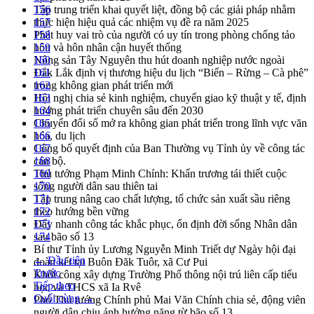
Tập trung triển khai quyết liệt, đồng bộ các giải pháp nhằm
156
thực hiện hiệu quả các nhiệm vụ đề ra năm 2025
157
Phát huy vai trò của người có uy tín trong phòng chống tảo
158
hôn và hôn nhân cận huyết thống
159
Nông sản Tây Nguyên thu hút doanh nghiệp nước ngoài
160
Đắk Lắk định vị thương hiệu du lịch “Biển – Rừng – Cà phê”
161
trong không gian phát triển mới
162
Hội nghị chia sẻ kinh nghiệm, chuyển giao kỹ thuật y tế, định
163
hướng phát triển chuyên sâu đến 2030
164
Chuyển đổi số mở ra không gian phát triển trong lĩnh vực văn
165
hóa, du lịch
166
Công bố quyết định của Ban Thường vụ Tỉnh ủy về công tác
167
cán bộ.
168
Thủ tướng Phạm Minh Chính: Khẩn trương tái thiết cuộc
169
sống người dân sau thiên tai
170
Tập trung nâng cao chất lượng, tổ chức sản xuất sầu riêng
171
theo hướng bền vững
172
Đẩy nhanh công tác khắc phục, ổn định đời sống Nhân dân
173
sau bão số 13
174
Bí thư Tỉnh ủy Lương Nguyễn Minh Triết dự Ngày hội đại
← Đầu tiên
đoàn kết tại Buôn Đăk Tuôr, xã Cư Pui
Trước
Khởi công xây dựng Trường Phổ thông nội trú liên cấp tiểu
Tiếp theo
học và THCS xã Ia Rvê
Cuối cùng →
Phó Thủ tướng Chính phủ Mai Văn Chính chia sẻ, động viên
người dân chịu ảnh hưởng nặng từ bão số 13