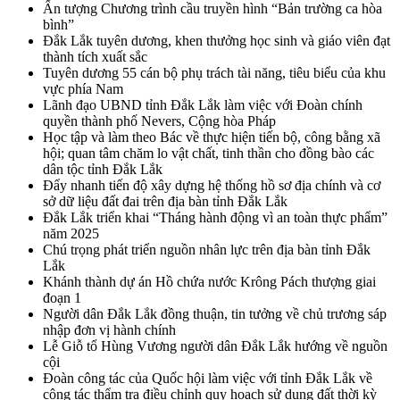
Ấn tượng Chương trình cầu truyền hình “Bản trường ca hòa
bình”
Đắk Lắk tuyên dương, khen thưởng học sinh và giáo viên đạt
thành tích xuất sắc
Tuyên dương 55 cán bộ phụ trách tài năng, tiêu biểu của khu
vực phía Nam
Lãnh đạo UBND tỉnh Đắk Lắk làm việc với Đoàn chính
quyền thành phố Nevers, Cộng hòa Pháp
Học tập và làm theo Bác về thực hiện tiến bộ, công bằng xã
hội; quan tâm chăm lo vật chất, tinh thần cho đồng bào các
dân tộc tỉnh Đắk Lắk
Đẩy nhanh tiến độ xây dựng hệ thống hồ sơ địa chính và cơ
sở dữ liệu đất đai trên địa bàn tỉnh Đắk Lắk
Đắk Lắk triển khai “Tháng hành động vì an toàn thực phẩm”
năm 2025
Chú trọng phát triển nguồn nhân lực trên địa bàn tỉnh Đắk
Lắk
Khánh thành dự án Hồ chứa nước Krông Pách thượng giai
đoạn 1
Người dân Đắk Lắk đồng thuận, tin tưởng về chủ trương sáp
nhập đơn vị hành chính
Lễ Giỗ tổ Hùng Vương người dân Đắk Lắk hướng về nguồn
cội
Đoàn công tác của Quốc hội làm việc với tỉnh Đắk Lắk về
công tác thẩm tra điều chỉnh quy hoạch sử dụng đất thời kỳ