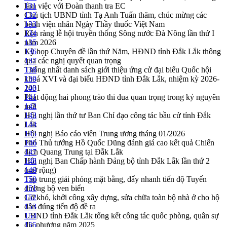
làm việc với Đoàn thanh tra EC
131
Chủ tịch UBND tỉnh Tạ Anh Tuấn thăm, chúc mừng các
132
bệnh viện nhân Ngày Thầy thuốc Việt Nam
133
Rộn ràng lễ hội truyền thống Sông nước Đà Nông lần thứ I
134
năm 2026
135
Kỳ họp Chuyên đề lần thứ Năm, HĐND tỉnh Đắk Lắk thông
136
qua các nghị quyết quan trọng
137
Thống nhất danh sách giới thiệu ứng cử đại biểu Quốc hội
138
khoá XVI và đại biểu HĐND tỉnh Đắk Lắk, nhiệm kỳ 2026-
139
2031
140
Phát động hai phong trào thi đua quan trọng trong kỷ nguyên
141
mới
142
Hội nghị lần thứ tư Ban Chỉ đạo công tác bầu cử tỉnh Đắk
143
Lắk
144
Hội nghị Báo cáo viên Trung ương tháng 01/2026
145
Phó Thủ tướng Hồ Quốc Dũng đánh giá cao kết quả Chiến
146
dịch Quang Trung tại Đắk Lắk
147
Hội nghị Ban Chấp hành Đảng bộ tỉnh Đắk Lắk lần thứ 2
148
(mở rộng)
149
Tập trung giải phóng mặt bằng, đẩy nhanh tiến độ Tuyến
150
đường bộ ven biển
151
Gỡ khó, khởi công xây dựng, sửa chữa toàn bộ nhà ở cho hộ
152
dân đúng tiến độ đề ra
153
UBND tỉnh Đắk Lắk tổng kết công tác quốc phòng, quân sự
154
địa phương năm 2025
155