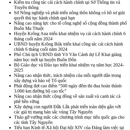
Kiểm tra công tác cải cách hành chính tại Sở Thông tin và
Truyền thông
Sở Nông nghiệp và phát triển nông thôn không có hồ sơ giải
quyết thủ tục hành chính quá hạn
Nâng cao năng lực cho tổ công nghệ số cộng đồng thành phố
Buôn Ma Thuột
Huyện Krông Ana triển khai nhiệm vụ cải cách hành chính 6
tháng cuối năm 2024
UBND huyện Krông Búk triển khai công tác cải cách hành
chính 6 tháng cuối năm 2024
Phó Chủ tịch UBND tỉnh Võ Văn Cảnh dự Lễ Khai giảng
năm học mới tại huyện Buôn Đôn
Bộ Giáo dục và Đào tạo triển khai nhiệm vụ năm học 2024-
2025
Nâng cao nhận thức, trách nhiệm của mỗi người dân trong
xây dựng và bảo vệ Tổ quốc
Phát động đợt cao điểm “500 ngày đêm thi đua hoàn thành
3.000 km đường bộ cao tốc”
Nâng cao nhận thức cộng đồng về sản xuất và canh tác cà
phê bền vững
Xây dựng con người Đắk Lắk phát triển toàn diện gắn với
các giá trị mang bản sắc vùng Tây Nguyên
Tháo gỡ vướng mắc các chương trình mục tiêu quốc gia cho
các tỉnh Tây Nguyên
Tiểu ban Kinh tế-Xã hội Đại hội XIV của Đảng làm việc tại