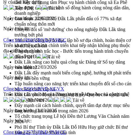
lý của Sở Xây dựng
làm việc tại Trung tâm Phục vụ hành chính công xã Ea Phê
Xây dựng nền hành chính số đồng hành cùng nông dân dân,
Bản PDF
Tải về
doanh nghiệp
Ngày ban hành:
12/03/2026
Giai đoạn 2026-2030, Đắk Lắk phấn đấu có 77% xã đạt
chuẩn nông thôn mới
Ngày hiệu lực:
Chuyển đổi số 'mở đường' cho nông nghiệp Đắk Lắk tăng
trưởng bứt phá
Công văn 3260/UBND-PVHCC
Triển khai đồng bộ đo đạc, lập hồ sơ địa chính, hoàn thiện cơ
Triển khai thủ tục hành chính triển khai tiếp nhận không phụ thuộc
sở dữ liệu đất đai
địa giới hành chính
Ứng dụng sinh trắc học - Bước tiến trong hành trình chuyển
đổi số tại Đắk Lắk
Bản PDF
Tải về
Đắk Lắk nâng cao hiệu quả công tác Đảng từ Sổ tay đảng
Ngày ban hành:
12/03/2026
viên điện tử
Đắk Lắk đẩy mạnh nuôi biển công nghệ, hướng tới phát triển
Ngày hiệu lực:
thủy sản bền vững
Tập huấn nâng cao năng lực triển khai chuyển đổi số cho cán
Công văn 3259/UBND-KGVX
bộ, công chức cấp xã
Triển khai các văn bản của Trung ương về khoa học và công nghệ
Đắk Lắk phát động hưởng ứng Ngày Quyền của người tiêu
dùng Việt Nam 2026
Bản PDF
Tải về
Đẩy mạnh cải cách hành chính, quyết tâm đạt được mục tiêu
Ngày ban hành:
12/03/2026
tăng trưởng hai con số trong năm 2026
Tổ chức trang trọng Lễ hội Đền thờ Lương Văn Chánh năm
Ngày hiệu lực:
2026
Phó Bí thư Tỉnh ủy Đắk Lắk Đỗ Hữu Huy giữ chức Bí thư
Công văn 3257/UBND-PVHCC
Đảng ủy Ủy Ban Nhân dân tỉnh