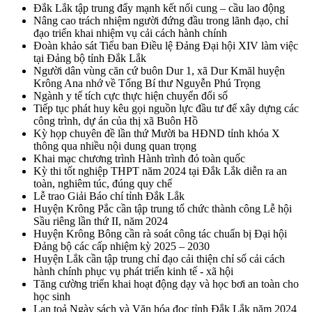
Đắk Lắk tập trung đẩy mạnh kết nối cung – cầu lao động
Nâng cao trách nhiệm người đứng đầu trong lãnh đạo, chỉ
đạo triển khai nhiệm vụ cải cách hành chính
Đoàn khảo sát Tiểu ban Điều lệ Đảng Đại hội XIV làm việc
tại Đảng bộ tỉnh Đắk Lắk
Người dân vùng căn cứ buôn Dur 1, xã Dur Kmăl huyện
Krông Ana nhớ về Tổng Bí thư Nguyễn Phú Trọng
Ngành y tế tích cực thực hiện chuyển đổi số
Tiếp tục phát huy kêu gọi nguồn lực đầu tư để xây dựng các
công trình, dự án của thị xã Buôn Hồ
Kỳ họp chuyên đề lần thứ Mười ba HĐND tỉnh khóa X
thông qua nhiều nội dung quan trọng
Khai mạc chương trình Hành trình đỏ toàn quốc
Kỳ thi tốt nghiệp THPT năm 2024 tại Đắk Lắk diễn ra an
toàn, nghiêm túc, đúng quy chế
Lễ trao Giải Báo chí tỉnh Đắk Lắk
Huyện Krông Pắc cần tập trung tổ chức thành công Lễ hội
Sầu riêng lần thứ II, năm 2024
Huyện Krông Bông cần rà soát công tác chuẩn bị Đại hội
Đảng bộ các cấp nhiệm kỳ 2025 – 2030
Huyện Lắk cần tập trung chỉ đạo cải thiện chỉ số cải cách
hành chính phục vụ phát triển kinh tế - xã hội
Tăng cường triển khai hoạt động dạy và học bơi an toàn cho
học sinh
Lan toả Ngày sách và Văn hóa đọc tỉnh Đắk Lắk năm 2024