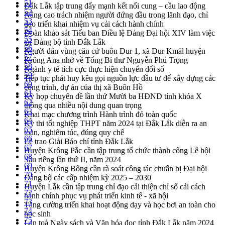
51
Đắk Lắk tập trung đẩy mạnh kết nối cung – cầu lao động
52
Nâng cao trách nhiệm người đứng đầu trong lãnh đạo, chỉ
53
đạo triển khai nhiệm vụ cải cách hành chính
54
Đoàn khảo sát Tiểu ban Điều lệ Đảng Đại hội XIV làm việc
55
tại Đảng bộ tỉnh Đắk Lắk
56
Người dân vùng căn cứ buôn Dur 1, xã Dur Kmăl huyện
57
Krông Ana nhớ về Tổng Bí thư Nguyễn Phú Trọng
58
Ngành y tế tích cực thực hiện chuyển đổi số
59
Tiếp tục phát huy kêu gọi nguồn lực đầu tư để xây dựng các
60
công trình, dự án của thị xã Buôn Hồ
61
Kỳ họp chuyên đề lần thứ Mười ba HĐND tỉnh khóa X
62
thông qua nhiều nội dung quan trọng
63
Khai mạc chương trình Hành trình đỏ toàn quốc
64
Kỳ thi tốt nghiệp THPT năm 2024 tại Đắk Lắk diễn ra an
65
toàn, nghiêm túc, đúng quy chế
66
Lễ trao Giải Báo chí tỉnh Đắk Lắk
67
Huyện Krông Pắc cần tập trung tổ chức thành công Lễ hội
68
Sầu riêng lần thứ II, năm 2024
69
Huyện Krông Bông cần rà soát công tác chuẩn bị Đại hội
70
Đảng bộ các cấp nhiệm kỳ 2025 – 2030
71
Huyện Lắk cần tập trung chỉ đạo cải thiện chỉ số cải cách
72
hành chính phục vụ phát triển kinh tế - xã hội
73
Tăng cường triển khai hoạt động dạy và học bơi an toàn cho
74
học sinh
75
Lan toả Ngày sách và Văn hóa đọc tỉnh Đắk Lắk năm 2024