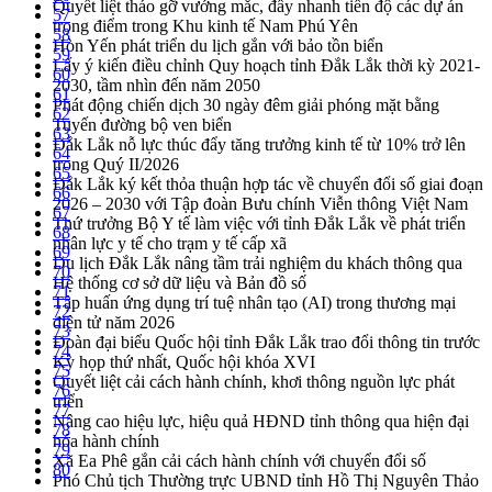
Quyết liệt tháo gỡ vướng mắc, đẩy nhanh tiến độ các dự án
57
trọng điểm trong Khu kinh tế Nam Phú Yên
58
Hòn Yến phát triển du lịch gắn với bảo tồn biển
59
Lấy ý kiến điều chỉnh Quy hoạch tỉnh Đắk Lắk thời kỳ 2021-
60
2030, tầm nhìn đến năm 2050
61
Phát động chiến dịch 30 ngày đêm giải phóng mặt bằng
62
Tuyến đường bộ ven biển
63
Đắk Lắk nỗ lực thúc đẩy tăng trưởng kinh tế từ 10% trở lên
64
trong Quý II/2026
65
Đắk Lắk ký kết thỏa thuận hợp tác về chuyển đổi số giai đoạn
66
2026 – 2030 với Tập đoàn Bưu chính Viễn thông Việt Nam
67
Thứ trưởng Bộ Y tế làm việc với tỉnh Đắk Lắk về phát triển
68
nhân lực y tế cho trạm y tế cấp xã
69
Du lịch Đắk Lắk nâng tầm trải nghiệm du khách thông qua
70
Hệ thống cơ sở dữ liệu và Bản đồ số
71
Tập huấn ứng dụng trí tuệ nhân tạo (AI) trong thương mại
72
điện tử năm 2026
73
Đoàn đại biểu Quốc hội tỉnh Đắk Lắk trao đổi thông tin trước
74
Kỳ họp thứ nhất, Quốc hội khóa XVI
75
Quyết liệt cải cách hành chính, khơi thông nguồn lực phát
76
triển
77
Nâng cao hiệu lực, hiệu quả HĐND tỉnh thông qua hiện đại
78
hóa hành chính
79
Xã Ea Phê gắn cải cách hành chính với chuyển đổi số
80
Phó Chủ tịch Thường trực UBND tỉnh Hồ Thị Nguyên Thảo