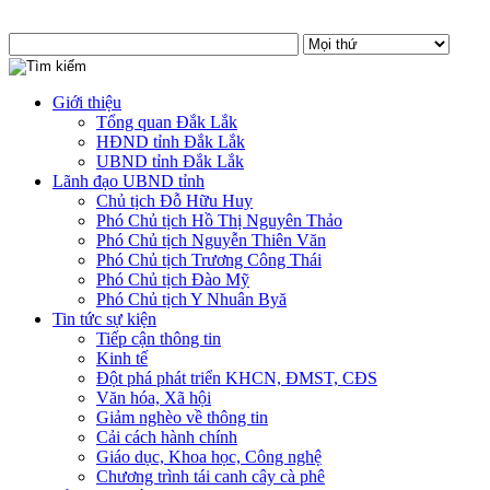
Giới thiệu
Tổng quan Đắk Lắk
HĐND tỉnh Đắk Lắk
UBND tỉnh Đắk Lắk
Lãnh đạo UBND tỉnh
Chủ tịch Đỗ Hữu Huy
Phó Chủ tịch Hồ Thị Nguyên Thảo
Phó Chủ tịch Nguyễn Thiên Văn
Phó Chủ tịch Trương Công Thái
Phó Chủ tịch Đào Mỹ
Phó Chủ tịch Y Nhuân Byă
Tin tức sự kiện
Tiếp cận thông tin
Kinh tế
Đột phá phát triển KHCN, ĐMST, CĐS
Văn hóa, Xã hội
Giảm nghèo về thông tin
Cải cách hành chính
Giáo dục, Khoa học, Công nghệ
Chương trình tái canh cây cà phê