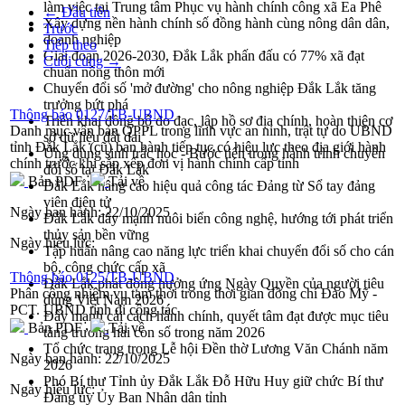
làm việc tại Trung tâm Phục vụ hành chính công xã Ea Phê
← Đầu tiên
Xây dựng nền hành chính số đồng hành cùng nông dân dân,
Trước
doanh nghiệp
Tiếp theo
Giai đoạn 2026-2030, Đắk Lắk phấn đấu có 77% xã đạt
Cuối cùng →
chuẩn nông thôn mới
Chuyển đổi số 'mở đường' cho nông nghiệp Đắk Lắk tăng
trưởng bứt phá
Thông báo 0127/TB-UBND
Triển khai đồng bộ đo đạc, lập hồ sơ địa chính, hoàn thiện cơ
Danh mục vân bản QPPL trong lĩnh vực an ninh, trật tự do UBND
sở dữ liệu đất đai
tỉnh Đắk Lắk (cũ) ban hành tiếp tục có hiệu lực theo địa giới hành
Ứng dụng sinh trắc học - Bước tiến trong hành trình chuyển
chính trước khi sắp xếp đơn vị hành chính cấp tỉnh
đổi số tại Đắk Lắk
Bản PDF
Tải về
Đắk Lắk nâng cao hiệu quả công tác Đảng từ Sổ tay đảng
viên điện tử
Ngày ban hành:
22/10/2025
Đắk Lắk đẩy mạnh nuôi biển công nghệ, hướng tới phát triển
thủy sản bền vững
Ngày hiệu lực:
Tập huấn nâng cao năng lực triển khai chuyển đổi số cho cán
bộ, công chức cấp xã
Thông báo 0125/TB-UBND
Đắk Lắk phát động hưởng ứng Ngày Quyền của người tiêu
Phân công nhiệm vụ tạm thời trong thời gian đồng chí Đào Mỹ -
dùng Việt Nam 2026
PCT. UBND tỉnh đi công tác
Đẩy mạnh cải cách hành chính, quyết tâm đạt được mục tiêu
Bản PDF
Tải về
tăng trưởng hai con số trong năm 2026
Tổ chức trang trọng Lễ hội Đền thờ Lương Văn Chánh năm
Ngày ban hành:
22/10/2025
2026
Phó Bí thư Tỉnh ủy Đắk Lắk Đỗ Hữu Huy giữ chức Bí thư
Ngày hiệu lực:
Đảng ủy Ủy Ban Nhân dân tỉnh