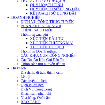
THÔNG TIN QUY HOẠCH
QUY HOẠCH TỈNH
QUY HOẠCH SỬ DỤNG ĐẤT
KẾ HOẠCH SỬ DỤNG ĐẤT
DOANH NGHIỆP
DỊCH VỤ CÔNG TRỰC TUYẾN
PHẢN ÁNH KIẾN NGHỊ
CHÍNH SÁCH MỚI
Thông tin xúc tiến
XÚC TIẾN ĐẦU TƯ
XÚC TIẾN THƯƠNG MẠI
XÚC TIẾN DU LỊCH
Thông tin Doanh nghiệp
CÁC KHU, CỤM CÔNG NGHIỆP
Các Dự Án Kêu Gọi Đầu Tư
Chính sách thu hút vốn đầu tư
Du khách
Địa danh, di tích, thắng cảnh
Lễ hội
Các tuyến du lịch
Dịch vụ du lịch
Dịch Vụ Công Cộng
Khách sạn, nhà nghỉ
Nhà hàng, Quán ăn
BẢO TÀNG