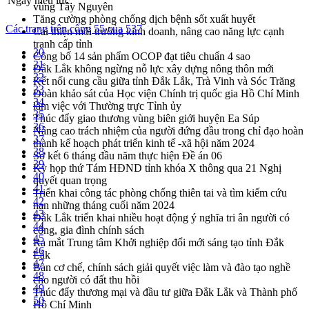
Ngày hiệu lực:
vùng Tây Nguyên
Tăng cường phòng chống dịch bệnh sốt xuất huyết
Các trang trên cổng 55 của 537
Cải thiện môi trường kinh doanh, nâng cao năng lực cạnh
tranh cấp tỉnh
30
Công bố 14 sản phẩm OCOP đạt tiêu chuẩn 4 sao
31
Đắk Lắk không ngừng nỗ lực xây dựng nông thôn mới
32
Kết nối cung cầu giữa tỉnh Đắk Lắk, Trà Vinh và Sóc Trăng
33
Đoàn khảo sát của Học viện Chính trị quốc gia Hồ Chí Minh
34
làm việc với Thường trực Tỉnh ủy
35
Thúc đẩy giao thương vùng biên giới huyện Ea Súp
36
Nâng cao trách nhiệm của người đứng đầu trong chỉ đạo hoàn
37
thành kế hoạch phát triển kinh tế -xã hội năm 2024
38
Sơ kết 6 tháng đầu năm thực hiện Đề án 06
39
Kỳ họp thứ Tám HĐND tỉnh khóa X thông qua 21 Nghị
40
quyết quan trọng
41
Triển khai công tác phòng chống thiên tai và tìm kiếm cứu
42
nạn những tháng cuối năm 2024
43
Đắk Lắk triển khai nhiều hoạt động ý nghĩa tri ân người có
44
công, gia đình chính sách
45
Ra mắt Trung tâm Khởi nghiệp đổi mới sáng tạo tỉnh Đắk
46
Lắk
47
Bàn cơ chế, chính sách giải quyết việc làm và đào tạo nghề
48
cho người có đất thu hồi
49
Thúc đẩy thương mại và đầu tư giữa Đắk Lắk và Thành phố
50
Hồ Chí Minh