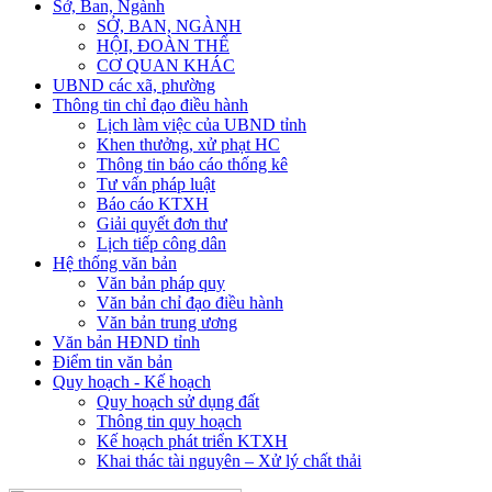
Sở, Ban, Ngành
SỞ, BAN, NGÀNH
HỘI, ĐOÀN THỂ
CƠ QUAN KHÁC
UBND các xã, phường
Thông tin chỉ đạo điều hành
Lịch làm việc của UBND tỉnh
Khen thưởng, xử phạt HC
Thông tin báo cáo thống kê
Tư vấn pháp luật
Báo cáo KTXH
Giải quyết đơn thư
Lịch tiếp công dân
Hệ thống văn bản
Văn bản pháp quy
Văn bản chỉ đạo điều hành
Văn bản trung ương
Văn bản HĐND tỉnh
Điểm tin văn bản
Quy hoạch - Kế hoạch
Quy hoạch sử dụng đất
Thông tin quy hoạch
Kế hoạch phát triển KTXH
Khai thác tài nguyên – Xử lý chất thải