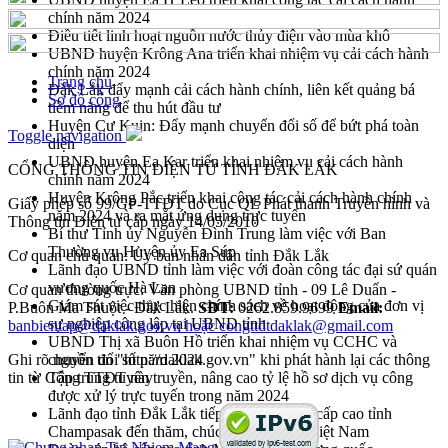
chính năm 2024
Điều tiết linh hoạt nguồn nước thủy điện vào mùa khô
UBND huyện Krông Ana triển khai nhiệm vụ cải cách hành
chính năm 2024
Trang chủ
Đắk Lắk đẩy mạnh cải cách hành chính, liên kết quảng bá
Sơ đồ cổng
tiềm năng để thu hút đầu tư
Huyện Cư Kuin: Đẩy mạnh chuyển đổi số để bứt phá toàn
Toggle navigation
diện
UBND huyện Ea Kar triển khai nhiệm vụ cải cách hành
CỔNG THÔNG TIN ĐIỆN TỬ TỈNH ĐẮK LẮK
chính năm 2024
Huyện Krông Pắc triển khai công tác cải cách hành chính
Giấy phép số 99/GP-TTĐT do Cục QL Phát thanh Truyền hình và
năm 2024 và ra mắt ứng dụng trực tuyến
Thông tin Điện tử cấp ngày 14/05/2010
Bí thư Tỉnh ủy Nguyễn Đình Trung làm việc với Ban
Thường vụ Huyện ủy Ea Súp
Cơ quan chủ quản: Ủy ban nhân dân tỉnh Đắk Lắk
Lãnh đạo UBND tỉnh làm việc với đoàn công tác đại sứ quán
vương quốc Hà Lan
Cơ quan thường trực: Văn phòng UBND tỉnh - 09 Lê Duẩn -
Giám sát việc thực hiện chính sách về hoạt động của đơn vị
P.Buôn Ma Thuột - Đắk Lắk.
SĐT:
0262.859.9699
Email:
sự nghiệp công lập tại UBND tỉnh
banbientap@daklak.gov.vn hoặc congttdtdaklak@gmail.com
UBND Thị xã Buôn Hồ triển khai nhiệm vụ CCHC và
Ghi rõ nguồn tin "http://daklak.gov.vn" khi phát hành lại các thông
chuyển đổi số năm 2024
tin từ Cổng TTĐT này
Tập trung tuyên truyền, nâng cao tỷ lệ hồ sơ dịch vụ công
được xử lý trực tuyến trong năm 2024
Lãnh đạo tỉnh Đắk Lắk tiếp đoàn đại biểu cấp cao tỉnh
Champasak đến thăm, chúc tết cổ truyền Việt Nam