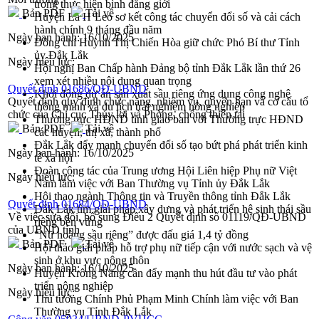
trong thực hiện bình đẳng giới
Bản PDF
Tải về
Huyện Ea H’Leo sơ kết công tác chuyển đổi số và cải cách
hành chính 9 tháng đầu năm
Ngày ban hành:
16/10/2025
Đồng chí Huỳnh Thị Chiến Hòa giữ chức Phó Bí thư Tỉnh
ủy Đắk Lắk
Ngày hiệu lực:
Hội nghị Ban Chấp hành Đảng bộ tỉnh Đắk Lắk lần thứ 26
xem xét nhiều nội dung quan trọng
Quyết định 01686/QĐ-UBND
Khởi động dự án sản xuất sầu riêng ứng dụng công nghệ
Quyết định quy định chức năng, nhiệm vụ, quyền hạn và cơ cấu tổ
thông minh và du lịch trải nghiệm nông nghiệp
chức của Chi cục Thủy lợi và Phòng, chống thiên tai
Thường trực HĐND tỉnh giao ban với Thường trực HĐND
Bản PDF
Tải về
các huyện, thị xã, thành phố
Đắk Lắk đẩy mạnh chuyển đổi số tạo bứt phá phát triển kinh
Ngày ban hành:
16/10/2025
tế xã hội
Đoàn công tác của Trung ương Hội Liên hiệp Phụ nữ Việt
Ngày hiệu lực:
Nam làm việc với Ban Thường vụ Tỉnh ủy Đắk Lắk
Hội thao ngành Thông tin và Truyền thông tỉnh Đắk Lắk
Quyết định 01684/QĐ-UBND
Đắk Lắk tìm giải pháp xây dựng và phát triển hệ sinh thái sầu
Về việc sửa đổi, bổ sung Điều 2 Quyết định số 01119/QĐ-UBND
riêng bền vững
của UBND tỉnh
“Nữ hoàng sầu riêng” được đấu giá 1,4 tỷ đồng
Bản PDF
Tải về
Hội thảo giải pháp hỗ trợ phụ nữ tiếp cận với nước sạch và vệ
sinh ở khu vực nông thôn
Ngày ban hành:
16/10/2025
Huyện Krông Năng cần đẩy mạnh thu hút đầu tư vào phát
triển nông nghiệp
Ngày hiệu lực:
Thủ tướng Chính Phủ Phạm Minh Chính làm việc với Ban
Thường vụ Tỉnh Đắk Lắk