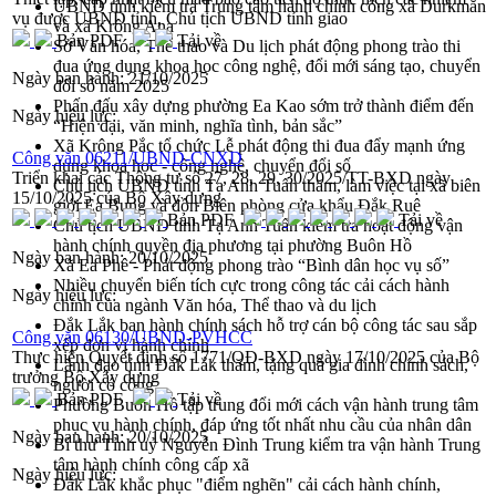
UBND tỉnh kiểm tra Trung tâm hành chính công xã Durkmăn
vụ được UBND tỉnh, Chủ tịch UBND tỉnh giao
và xã Krông Ana
Bản PDF
Tải về
Sở Văn hóa, Thể thao và Du lịch phát động phong trào thi
đua ứng dụng khoa học công nghệ, đổi mới sáng tạo, chuyển
Ngày ban hành:
21/10/2025
đổi số năm 2025
Phấn đấu xây dựng phường Ea Kao sớm trở thành điểm đến
Ngày hiệu lực:
“Hiện đại, văn minh, nghĩa tình, bản sắc”
Xã Krông Pắc tổ chức Lễ phát động thi đua đẩy mạnh ứng
Công văn 06211/UBND-CNXD
dụng khoa học - công nghệ, chuyển đổi số
Triển khai các Thông tư số 27, 28, 29, 30/2025/TT-BXD ngày
Chủ tịch UBND tỉnh Tạ Anh Tuấn thăm, làm việc tại xã biên
15/10/2025 của Bộ Xây dựng
giới Ea Bung và đồn Biên phòng cửa khẩu Đắk Ruê
Bản PDF
Tải về
Chủ tịch UBND tỉnh Tạ Anh Tuấn kiểm tra hoạt động vận
hành chính quyền địa phương tại phường Buôn Hồ
Ngày ban hành:
20/10/2025
Xã Ea Phê - Phát động phong trào “Bình dân học vụ số”
Nhiều chuyển biến tích cực trong công tác cải cách hành
Ngày hiệu lực:
chính của ngành Văn hóa, Thể thao và du lịch
Đắk Lắk ban hành chính sách hỗ trợ cán bộ công tác sau sắp
Công văn 06130/UBND-PVHCC
xếp đơn vị hành chính
Thực hiện Quyết định số 1771/QĐ-BXD ngày 17/10/2025 của Bộ
Lãnh đạo tỉnh Đắk Lắk thăm, tặng quà gia đình chính sách,
trưởng Bộ Xây dựng
người có công
Bản PDF
Tải về
Phường Buôn Hồ tập trung đổi mới cách vận hành trung tâm
phục vụ hành chính, đáp ứng tốt nhất nhu cầu của nhân dân
Ngày ban hành:
20/10/2025
Bí thư Tỉnh uỷ Nguyễn Đình Trung kiểm tra vận hành Trung
tâm hành chính công cấp xã
Ngày hiệu lực:
Đắk Lắk khắc phục "điểm nghẽn" cải cách hành chính,