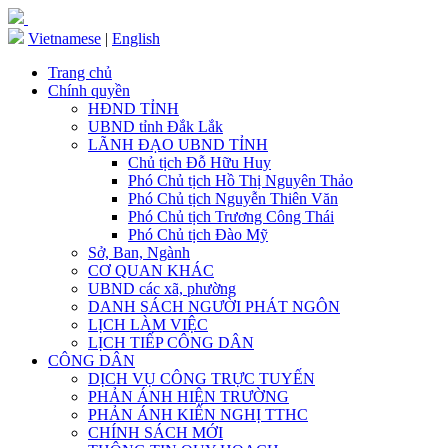
Vietnamese
|
English
Trang chủ
Chính quyền
HĐND TỈNH
UBND tỉnh Đắk Lắk
LÃNH ĐẠO UBND TỈNH
Chủ tịch Đỗ Hữu Huy
Phó Chủ tịch Hồ Thị Nguyên Thảo
Phó Chủ tịch Nguyễn Thiên Văn
Phó Chủ tịch Trương Công Thái
Phó Chủ tịch Đào Mỹ
Sở, Ban, Ngành
CƠ QUAN KHÁC
UBND các xã, phường
DANH SÁCH NGƯỜI PHÁT NGÔN
LỊCH LÀM VIỆC
LỊCH TIẾP CÔNG DÂN
CÔNG DÂN
DỊCH VỤ CÔNG TRỰC TUYẾN
PHẢN ÁNH HIỆN TRƯỜNG
PHẢN ÁNH KIẾN NGHỊ TTHC
CHÍNH SÁCH MỚI