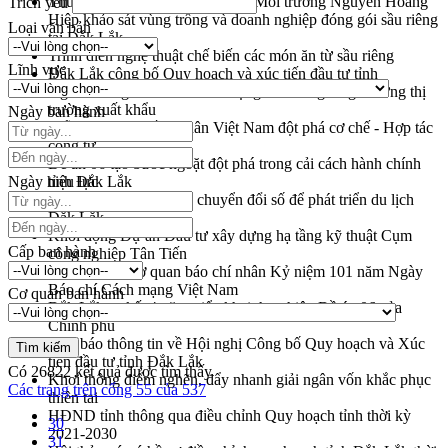
Thứ trưởng Bộ Nông nghiệp và Môi trường Nguyễn Hoàng
Trích yếu
Hiệp khảo sát vùng trồng và doanh nghiệp đóng gói sầu riêng
Loại văn bản
tại Đắk Lắk
Trình diễn nghệ thuật chế biến các món ăn từ sầu riêng
Lĩnh vực
Đắk Lắk công bố Quy hoạch và xúc tiến đầu tư tỉnh
Ngành cá ngừ Đắk Lắk chủ động thích ứng để giữ vững thị
trường xuất khẩu
Ngày ban hành
Diễn đàn Kinh tế tư nhân Việt Nam đột phá cơ chế - Hợp tác
công tư
Đề án 06 tạo bước ngoặt đột phá trong cải cách hành chính
Ngày hiệu lực
tỉnh Đắk Lắk
Kết nối tour, đẩy mạnh chuyển đổi số để phát triển du lịch
Đắk Lắk
Khởi động Dự án Đầu tư xây dựng hạ tầng kỹ thuật Cụm
Cấp ban hành
công nghiệp Tân Tiến
Gặp mặt các cơ quan báo chí nhân Kỷ niệm 101 năm Ngày
Báo chí Cách mạng Việt Nam
Cơ quan ban hành
Đắk Lắk sơ kết 4 năm triển khai thực hiện Đề án 06 của
Chính phủ
Họp báo thông tin về Hội nghị Công bố Quy hoạch và Xúc
tiến đầu tư tỉnh Đắk Lắk
Có
26822
kết quả được tìm thấy
Khơi thông điểm nghẽn, đẩy nhanh giải ngân vốn khắc phục
Các trang trên cổng 55 của 537
thiên tai
HĐND tỉnh thông qua điều chỉnh Quy hoạch tỉnh thời kỳ
30
2021-2030
31