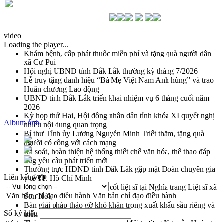
video
Loading the player...
Khám bệnh, cấp phát thuốc miễn phí và tặng quà người dân
xã Cư Pui
Hội nghị UBND tỉnh Đắk Lắk thường kỳ tháng 7/2026
Lễ truy tặng danh hiệu “Bà Mẹ Việt Nam Anh hùng” và trao
Huân chương Lao động
UBND tỉnh Đắk Lắk triển khai nhiệm vụ 6 tháng cuối năm
2026
Kỳ họp thứ Hai, Hội đồng nhân dân tỉnh khóa XI quyết nghị
Album ảnh
nhiều nội dung quan trọng
Bí thư Tỉnh ủy Lương Nguyễn Minh Triết thăm, tặng quà
người có công với cách mạng
Rà soát, hoàn thiện hệ thống thiết chế văn hóa, thể thao đáp
ứng yêu cầu phát triển mới
Thường trực HĐND tỉnh Đắk Lắk gặp mặt Đoàn chuyên gia
Liên kết web
y tế TP. Hồ Chí Minh
Lễ truy điệu và an táng hài cốt liệt sĩ tại Nghĩa trang Liệt sĩ xã
Văn bản chỉ đạo điều hành
Văn bản chỉ đạo điều hành
Sơn Hòa
Bàn giải pháp tháo gỡ khó khăn trong xuất khẩu sầu riêng và
Số ký hiệu
triển khai quy định EUDR