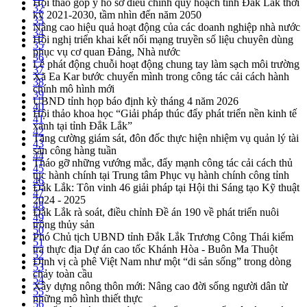
Hội thảo góp ý hồ sơ điều chỉnh quy hoạch tỉnh Đắk Lắk thời
32
kỳ 2021-2030, tầm nhìn đến năm 2050
33
Nâng cao hiệu quả hoạt động của các doanh nghiệp nhà nước
34
Hội nghị triển khai kết nối mạng truyền số liệu chuyên dùng
35
phục vụ cơ quan Đảng, Nhà nước
36
Lễ phát động chuỗi hoạt động chung tay làm sạch môi trường
37
Xã Ea Kar bước chuyển mình trong công tác cải cách hành
38
chính mô hình mới
39
UBND tỉnh họp báo định kỳ tháng 4 năm 2026
40
Hội thảo khoa học “Giải pháp thúc đẩy phát triển nền kinh tế
41
xanh tại tỉnh Đắk Lắk”
42
Tăng cường giám sát, đôn đốc thực hiện nhiệm vụ quản lý tài
43
sản công hàng tuần
44
Tháo gỡ những vướng mắc, đẩy mạnh công tác cải cách thủ
45
tục hành chính tại Trung tâm Phục vụ hành chính công tỉnh
46
Đắk Lắk: Tôn vinh 46 giải pháp tại Hội thi Sáng tạo Kỹ thuật
47
2024 - 2025
48
Đắk Lắk rà soát, điều chỉnh Đề án 190 về phát triển nuôi
49
trồng thủy sản
50
Phó Chủ tịch UBND tỉnh Đắk Lắk Trương Công Thái kiểm
51
tra thực địa Dự án cao tốc Khánh Hòa - Buôn Ma Thuột
52
Định vị cà phê Việt Nam như một “di sản sống” trong dòng
53
chảy toàn cầu
54
Xây dựng nông thôn mới: Nâng cao đời sống người dân từ
55
những mô hình thiết thực
56