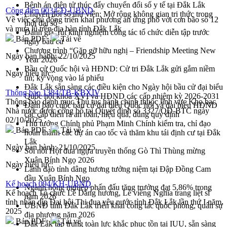
Bệnh án điện tử thúc đẩy chuyển đổi số y tế tại Đắk Lắk
Công điện 003/CĐ-UBND
Chuyển đổi số thư viện: Mở rộng không gian tri thức trong
Về việc chủ động triển khai phương án ứng phó với cơn bão số 12
thời đại số
và mưa lũ trên địa bàn tỉnh Đắk Lắk
Đánh giá, rút kinh nghiệm công tác tổ chức diễn tập trước
Bản PDF
Tải về
ngày bầu cử
Chương trình “Gặp gỡ hữu nghị – Friendship Meeting New
Ngày ban hành:
22/10/2025
Year 2026”
Bầu cử Quốc hội và HĐND: Cử tri Đắk Lắk gửi gắm niềm
Ngày hiệu lực:
tin, kỳ vọng vào lá phiếu
Đắk Lắk sẵn sàng các điều kiện cho Ngày hội bầu cử đại biểu
Thông báo 1384/TB-KBXIV
Quốc hội khóa XVI và HĐND các cấp nhiệm kỳ 2026-2031
Thông báo danh mục Thủ tục hành chính thuộc lĩnh vực Kho bạc
Đảm bảo cuộc bầu cử đại biểu Quốc hội và đại biểu HĐND
Nhà nước được công bố tại Quyết định số 3327/QĐ-BTC ngày
các cấp diễn ra an toàn, hiệu quả, đúng quy định
02/10/2025
Thủ tướng Chính phủ Phạm Minh Chính kiểm tra, chỉ đạo
Bản PDF
Tải về
hoàn thành các dự án cao tốc và thăm khu tái định cư tại Đắk
Lắk
Ngày ban hành:
21/10/2025
Sôi nổi Hội đua ngựa truyền thống Gò Thì Thùng mừng
Xuân Bính Ngọ 2026
Ngày hiệu lực:
Lãnh đạo tỉnh dâng hương tưởng niệm tại Đập Đồng Cam
đầu Xuân Bính Ngọ
Kế hoạch 094/KH-UBND
Ngành nông nghiệp phấn đấu tăng trưởng đạt 5,86% trong
Kế hoạch Tổ chức Lễ Dâng hương, Lễ viếng Nghĩa trang liệt sĩ
năm 2026
tỉnh nhân dịp Đại hội Thi đua yêu nước tỉnh Đắk Lắk lần thứ I năm
UBND tỉnh Đắk Lắk triển khai công tác quốc phòng, quân sự
2025
địa phương năm 2026
Bản PDF
Tải về
Đắk Lắk tập trung toàn lực khắc phục tồn tại IUU, sẵn sàng