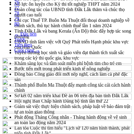
76
Nỗ lực ôn luyện cho Kỳ thi tốt nghiệp THPT năm 2024
77
Đoàn công tác của UBND tỉnh Đắk Lắk thăm và chúc thọ
78
người cao tuổi
79
Chi cục Thuế TP. Buôn Ma Thuột đối thoại doanh nghiệp về
80
chính sách, thủ tục hành chính thuế lần 1 năm 2024
Tỉnh Đắk Lắk và bang Kerala (Ấn Độ) thúc đẩy hợp tác song
← Đầu tiên
phương
Trước
UBND tỉnh làm việc với Quỹ Phát triển Hạnh phúc khu vực
Tiếp theo
của Hàn Quốc
Cuối cùng →
Tuyên dương học sinh và giáo viên đạt thành tích xuất sắc
trong các kỳ thi quốc gia, khu vực
Khám sàng lọc và tầm soát miễn phí bệnh tim cho trẻ em
Bước tiến mới trong phát triển kinh tế nông nghiệp
Đồng bào Công giáo đổi mới nếp nghĩ, cách làm cà phê đặc
sản
Thành phố Buôn Ma Thuột đẩy mạnh công tác cải cách hành
chính
Sơ kết 02 năm triển khai Đề án 06 trên địa bàn tỉnh Đắk Lắk
Hội nghị Ban Chấp hành Đảng bộ tỉnh lần thứ 22
Giám sát việc thực hiện chính sách, pháp luật về bảo đảm trật
tự an toàn giao thông
Phát động Tháng Công nhân - Tháng hành động về vệ sinh
an toàn lao động năm 2024
Lan tỏa Cuộc thi tìm hiểu "Lịch sử 120 năm hình thành, phát
triển tỉnh Đắk Lắk"