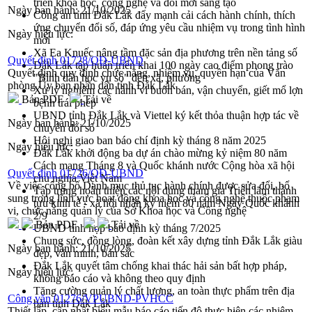
triển khoa học, công nghệ và đổi mới sáng tạo
Ngày ban hành:
21/10/2025
Công an tỉnh Đắk Lắk đẩy mạnh cải cách hành chính, thích
ứng chuyển đổi số, đáp ứng yêu cầu nhiệm vụ trong tình hình
Ngày hiệu lực:
mới
Xã Ea Knuếc nâng tầm đặc sản địa phương trên nền tảng số
Quyết định 01728/QĐ-UBND
Đắk Lắk tập huấn triển khai 100 ngày cao điểm phong trào
Quyết định quy định chức năng, nhiệm vụ, quyền hạn của Văn
"Bình dân học vụ số" đến xã, phường
phòng Ủy ban nhân dân tỉnh Đắk Lắk
Xử lý nghiêm các hành vi buôn bán, vận chuyển, giết mổ lợn
Bản PDF
Tải về
bệnh trái phép
UBND tỉnh Đắk Lắk và Viettel ký kết thỏa thuận hợp tác về
Ngày ban hành:
21/10/2025
chuyển đổi số
Hội nghị giao ban báo chí định kỳ tháng 8 năm 2025
Ngày hiệu lực:
Đắk Lắk khởi động ba dự án chào mừng kỷ niệm 80 năm
Cách mạng Tháng 8 và Quốc khánh nước Cộng hòa xã hội
Quyết định 01726/QĐ-UBND
chủ nghĩa Việt Nam
Về việc công bố Danh mục thủ tục hành chính được sửa đổi, bổ
Tập trung hoàn thiện các nội dung tham gia Triển lãm thành
sung trong lĩnh vực hoạt động khoa học và công nghệ thuộc phạm
tựu kinh tế - xã hội nhân kỷ niệm 80 năm Ngày Quốc khánh
vi, chức năng quản lý của Sở Khoa học và Công nghệ
2/9
Bản PDF
Tải về
UBND tỉnh họp báo định kỳ tháng 7/2025
Chung sức, đồng lòng, đoàn kết xây dựng tỉnh Đắk Lắk giàu
Ngày ban hành:
21/10/2025
đẹp, văn minh, bản sắc
Đắk Lắk quyết tâm chống khai thác hải sản bất hợp pháp,
Ngày hiệu lực:
không báo cáo và không theo quy định
Tăng cường quản lý chất lượng, an toàn thực phẩm trên địa
Công văn 01276/VPUBND-PVHCC
bàn tỉnh Đắk Lắk
Thiết lập, cập nhật biểu mẫu báo cáo tiến độ thực hiện các nhiệm