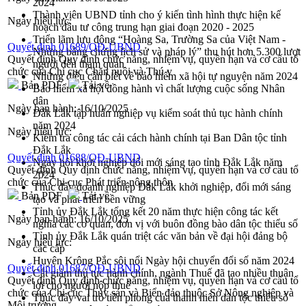
2024
Thành viên UBND tỉnh cho ý kiến tình hình thực hiện kế
Ngày hiệu lực:
hoạch đầu tư công trung hạn giai đoạn 2020 - 2025
Triển lãm lưu động “Hoàng Sa, Trường Sa của Việt Nam -
Quyết định 01689/QĐ-UBND
Những bằng chứng lịch sử và pháp lý” thu hút hơn 5.300 lượt
Quyết định Quy định chức năng, nhiệm vụ, quyền hạn và cơ cấu tổ
người đến tham quan
chức của Chi cục Chăn nuôi và Thú y
Những điều cần biết về bảo hiểm xã hội tự nguyện năm 2024
Bản PDF
Tải về
Bảo hiểm xã hội đồng hành vì chất lượng cuộc sống Nhân
dân
Ngày ban hành:
16/10/2025
Đắk Lắk tập huấn nghiệp vụ kiểm soát thủ tục hành chính
năm 2024
Ngày hiệu lực:
Kiểm tra công tác cải cách hành chính tại Ban Dân tộc tỉnh
Đắk Lắk
Quyết định 01688/QĐ-UBND
Ngày hội khởi nghiệp đổi mới sáng tạo tỉnh Đắk Lắk năm
Quyết định Quy định chức năng, nhiệm vụ, quyền hạn và cơ cấu tổ
2024
chức của Chi cục Phát triển nông thôn
Thúc đẩy doanh nghiệp Đắk Lắk khởi nghiệp, đổi mới sáng
Bản PDF
Tải về
tạo và phát triển bền vững
Tỉnh ủy Đắk Lắk tổng kết 20 năm thực hiện công tác kết
Ngày ban hành:
16/10/2025
nghĩa các cơ quan, đơn vị với buôn đồng bào dân tộc thiểu số
Tỉnh ủy Đắk Lắk quán triệt các văn bản về đại hội đảng bộ
Ngày hiệu lực:
các cấp
Huyện Krông Pắc sôi nổi Ngày hội chuyển đổi số năm 2024
Quyết định 01687/QĐ-UBND
Cắt giảm thủ tục hành chính, ngành Thuế đã tạo nhiều thuận
Quyết định Quy định chức năng, nhiệm vụ, quyền hạn và cơ cấu tổ
lợi cho người nộp thuế
chức của Chi cục Thủy sản và Biển đảo thuộc Sở Nông nghiệp và
Thúc đẩy vai trò tiên phong của thanh niên dân tộc thiểu số
Môi trường