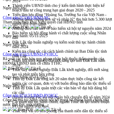
2024
Thành viên UBND tỉnh cho ý kiến tình hình thực hiện kế
Ngày hiệu lực:
hoạch đầu tư công trung hạn giai đoạn 2020 - 2025
Triển lãm lưu động “Hoàng Sa, Trường Sa của Việt Nam -
Công văn 07338/UBND-NC
Những bằng chứng lịch sử và pháp lý” thu hút hơn 5.300 lượt
Tham mưu triển khai Nghị quyết của HĐND tỉnh
người đến tham quan
Bản PDF
Tải về
Những điều cần biết về bảo hiểm xã hội tự nguyện năm 2024
Bảo hiểm xã hội đồng hành vì chất lượng cuộc sống Nhân
Ngày ban hành:
05/11/2025
dân
Đắk Lắk tập huấn nghiệp vụ kiểm soát thủ tục hành chính
Ngày hiệu lực:
năm 2024
Kiểm tra công tác cải cách hành chính tại Ban Dân tộc tỉnh
Công văn 07321/UBND-PVHCC
Đắk Lắk
Rà soát các văn bản quy phạm pháp luật thuộc thẩm quyền của
Ngày hội khởi nghiệp đổi mới sáng tạo tỉnh Đắk Lắk năm
HĐND, UBND tỉnh có chứa TTHC
2024
Bản PDF
Tải về
Thúc đẩy doanh nghiệp Đắk Lắk khởi nghiệp, đổi mới sáng
tạo và phát triển bền vững
Ngày ban hành:
05/11/2025
Tỉnh ủy Đắk Lắk tổng kết 20 năm thực hiện công tác kết
nghĩa các cơ quan, đơn vị với buôn đồng bào dân tộc thiểu số
Ngày hiệu lực:
Tỉnh ủy Đắk Lắk quán triệt các văn bản về đại hội đảng bộ
các cấp
Công văn 07317/UBND-PVHCC
Huyện Krông Pắc sôi nổi Ngày hội chuyển đổi số năm 2024
Công bố thủ tục hành chính nội bộ trong hệ thống hành chính nhà
Cắt giảm thủ tục hành chính, ngành Thuế đã tạo nhiều thuận
nước lĩnh vực môi trường
lợi cho người nộp thuế
Bản PDF
Tải về
Thúc đẩy vai trò tiên phong của thanh niên dân tộc thiểu số