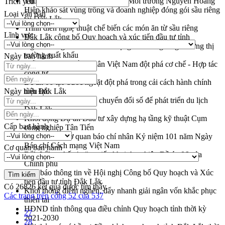
Thứ trưởng Bộ Nông nghiệp và Môi trường Nguyễn Hoàng
Trích yếu
Hiệp khảo sát vùng trồng và doanh nghiệp đóng gói sầu riêng
Loại văn bản
tại Đắk Lắk
Trình diễn nghệ thuật chế biến các món ăn từ sầu riêng
Lĩnh vực
Đắk Lắk công bố Quy hoạch và xúc tiến đầu tư tỉnh
Ngành cá ngừ Đắk Lắk chủ động thích ứng để giữ vững thị
trường xuất khẩu
Ngày ban hành
Diễn đàn Kinh tế tư nhân Việt Nam đột phá cơ chế - Hợp tác
công tư
Đề án 06 tạo bước ngoặt đột phá trong cải cách hành chính
Ngày hiệu lực
tỉnh Đắk Lắk
Kết nối tour, đẩy mạnh chuyển đổi số để phát triển du lịch
Đắk Lắk
Khởi động Dự án Đầu tư xây dựng hạ tầng kỹ thuật Cụm
Cấp ban hành
công nghiệp Tân Tiến
Gặp mặt các cơ quan báo chí nhân Kỷ niệm 101 năm Ngày
Báo chí Cách mạng Việt Nam
Cơ quan ban hành
Đắk Lắk sơ kết 4 năm triển khai thực hiện Đề án 06 của
Chính phủ
Họp báo thông tin về Hội nghị Công bố Quy hoạch và Xúc
tiến đầu tư tỉnh Đắk Lắk
Có
26826
kết quả được tìm thấy
Khơi thông điểm nghẽn, đẩy nhanh giải ngân vốn khắc phục
Các trang trên cổng 52 của 537
thiên tai
HĐND tỉnh thông qua điều chỉnh Quy hoạch tỉnh thời kỳ
27
2021-2030
28