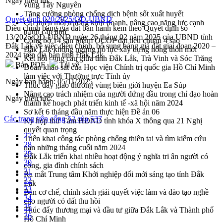
Ngày hiệu lực:
vùng Tây Nguyên
Tăng cường phòng chống dịch bệnh sốt xuất huyết
Quyết định 020/2025/QĐ-UBND
Cải thiện môi trường kinh doanh, nâng cao năng lực cạnh
Điều chỉnh bảng giá đất ban hành kèm theo Quyết định số
tranh cấp tỉnh
13/2025/QĐ-UBND ngày 26 tháng 02 năm 2025 của UBND tỉnh
Công bố 14 sản phẩm OCOP đạt tiêu chuẩn 4 sao
Đắk Lắk về việc điều chỉnh, bổ sung bảng giá đất giai đoạn 2020 –
Đắk Lắk không ngừng nỗ lực xây dựng nông thôn mới
2024 trên địa bàn tỉnh Đắk Lắk
Kết nối cung cầu giữa tỉnh Đắk Lắk, Trà Vinh và Sóc Trăng
Bản PDF
Tải về
Đoàn khảo sát của Học viện Chính trị quốc gia Hồ Chí Minh
làm việc với Thường trực Tỉnh ủy
Ngày ban hành:
05/11/2025
Thúc đẩy giao thương vùng biên giới huyện Ea Súp
Nâng cao trách nhiệm của người đứng đầu trong chỉ đạo hoàn
Ngày hiệu lực:
thành kế hoạch phát triển kinh tế -xã hội năm 2024
Sơ kết 6 tháng đầu năm thực hiện Đề án 06
Các trang trên cổng 52 của 537
Kỳ họp thứ Tám HĐND tỉnh khóa X thông qua 21 Nghị
quyết quan trọng
27
Triển khai công tác phòng chống thiên tai và tìm kiếm cứu
28
nạn những tháng cuối năm 2024
29
Đắk Lắk triển khai nhiều hoạt động ý nghĩa tri ân người có
30
công, gia đình chính sách
31
Ra mắt Trung tâm Khởi nghiệp đổi mới sáng tạo tỉnh Đắk
32
Lắk
33
Bàn cơ chế, chính sách giải quyết việc làm và đào tạo nghề
34
cho người có đất thu hồi
35
Thúc đẩy thương mại và đầu tư giữa Đắk Lắk và Thành phố
36
Hồ Chí Minh