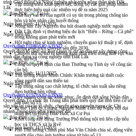
trình Giao thông và Nông nghiệp phát triển nông thôn tỉnh Đắk
Tập trung triển khai quyết liệt, đồng bộ các giải pháp nhằm
Lắk
thực hiện hiệu quả các nhiệm vụ đề ra năm 2025
Bản PDF
Tải về
Phát huy vai trò của người có uy tín trong phòng chống tảo
hôn và hôn nhân cận huyết thống
Ngày ban hành:
11/11/2025
Nông sản Tây Nguyên thu hút doanh nghiệp nước ngoài
Đắk Lắk định vị thương hiệu du lịch “Biển – Rừng – Cà phê”
Ngày hiệu lực:
trong không gian phát triển mới
Hội nghị chia sẻ kinh nghiệm, chuyển giao kỹ thuật y tế, định
Quyết định 01980/QĐ-UBND
hướng phát triển chuyên sâu đến 2030
Quyết định tổ chức lại Ban Quản lý dự án đầu tư xây dựng công
Chuyển đổi số mở ra không gian phát triển trong lĩnh vực văn
trình dân dụng và công nghiệp tỉnh Đắk Lắk
hóa, du lịch
Bản PDF
Tải về
Công bố quyết định của Ban Thường vụ Tỉnh ủy về công tác
cán bộ.
Ngày ban hành:
11/11/2025
Thủ tướng Phạm Minh Chính: Khẩn trương tái thiết cuộc
sống người dân sau thiên tai
Ngày hiệu lực:
Tập trung nâng cao chất lượng, tổ chức sản xuất sầu riêng
theo hướng bền vững
Quyết định 01978/QĐ-UBND
Đẩy nhanh công tác khắc phục, ổn định đời sống Nhân dân
Quyết định Tổ chức lại Trung tâm phát triển quỹ đất tỉnh trên cơ sở
sau bão số 13
sắp xếp lại cơ cấu tổ chức, chuyển giao nguyên trạng các Chi
Bí thư Tỉnh ủy Lương Nguyễn Minh Triết dự Ngày hội đại
nhánh Trung tâm phát triển quỹ đất
đoàn kết tại Buôn Đăk Tuôr, xã Cư Pui
Bản PDF
Tải về
Khởi công xây dựng Trường Phổ thông nội trú liên cấp tiểu
học và THCS xã Ia Rvê
Ngày ban hành:
11/11/2025
Phó Thủ tướng Chính phủ Mai Văn Chính chia sẻ, động viên
người dân chịu ảnh hưởng nặng từ bão số 13