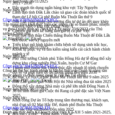
Ngày ban hành:
06/11/2025
2021 - 2030
Đẩy mạnh tín dụng ngân hàng khu vực Tây Nguyên
Ngày hiệu lực:
Lãnh đạo tỉnh Đắk Lắk chào xã giao các đoàn khách quốc tế
tham dự Lễ hội Cà phê Buôn Ma Thuột lần thứ 9
Công văn 07406/UBND-PVHCC
Đắk Lắk chấp thuận chủ trương đầu tư dự án dệt may khép
Tập trung triển khai thực hiện các nhóm chỉ số thành phần, nhiệm
kín duy nhất ở khu vực Đông Nam Á
vụ theo Quyết định số 766/QĐ-TTg ngày 23/6/2022 của Thủ
Chuyên gia hiến kế nâng tầm giá trị cà phê Việt
tướng Chính phủ
Phát huy tinh thần Chiến thắng Buôn Ma Thuột để Đắk Lắk
Bản PDF
Tải về
tiến bước vào kỷ nguyên mới
Triển khai mô hình khám chữa bệnh sử dụng sinh trắc học,
Ngày ban hành:
06/11/2025
Kiosk tự phục vụ và tìm kiếm sáng kiến cải cách hành chính
ngành y tế
Ngày hiệu lực:
Phó Thủ tướng Chính phủ Trần Hồng Hà dự lễ động thổ xây
dựng khu công nghiệp Phú Xuân, huyện Cư M’Gar
Công văn 07394/UBND-PVHCC
Thành phố Buôn Ma Thuột thúc đẩy nhanh lộ trình chuyển
Công bố thủ tục hành chính bị bãi bỏ lĩnh vực Quản lý công sản
đổi số và phát triển đô thị thông minh đến năm 2030
thuộc phạm vi chức năng quản lý của Bộ Tài chính
Bế mạc Lễ hội Cà phê Buôn Ma Thuột lần thứ 9 năm 2025
Bản PDF
Tải về
Đắk Lắk giành giải Nhất Hội thi Nhà nông đua tài năm 2025
Động thổ xây dựng Nhà máy cà phê lớn nhất Đông Nam Á
Ngày ban hành:
06/11/2025
36 thí sinh tham gia Cuộc thi Rang cà phê đặc sản Việt Nam
2025
Ngày hiệu lực:
Khởi công Dự án Tổ hợp trung tâm thương mại, khách sạn,
nhà ở tại số 02 Mai Hắc Đế, thành phố Buôn Ma Thuột
Công văn 07383/UBND-TH
Đặc sắc Hội voi Buôn Đôn năm 2025
Đánh giá thực hiện Kế hoạch phát triển KT-XH 5 năm 2021-2025,
Hội trại Cà phê: “Đồng hành, chia sẻ”