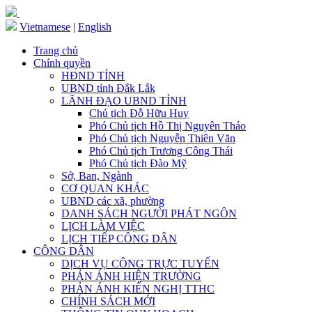
Vietnamese
|
English
Trang chủ
Chính quyền
HĐND TỈNH
UBND tỉnh Đắk Lắk
LÃNH ĐẠO UBND TỈNH
Chủ tịch Đỗ Hữu Huy
Phó Chủ tịch Hồ Thị Nguyên Thảo
Phó Chủ tịch Nguyễn Thiên Văn
Phó Chủ tịch Trương Công Thái
Phó Chủ tịch Đào Mỹ
Sở, Ban, Ngành
CƠ QUAN KHÁC
UBND các xã, phường
DANH SÁCH NGƯỜI PHÁT NGÔN
LỊCH LÀM VIỆC
LỊCH TIẾP CÔNG DÂN
CÔNG DÂN
DỊCH VỤ CÔNG TRỰC TUYẾN
PHẢN ÁNH HIỆN TRƯỜNG
PHẢN ÁNH KIẾN NGHỊ TTHC
CHÍNH SÁCH MỚI