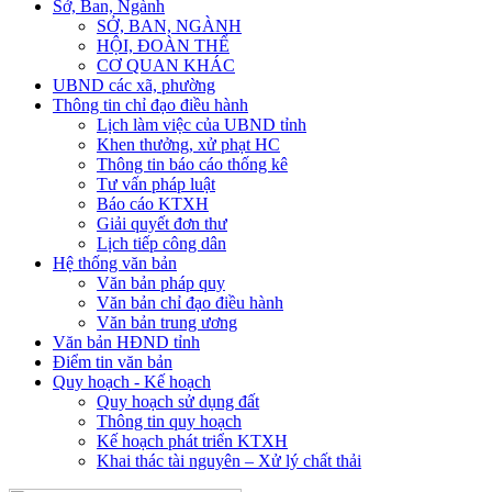
Sở, Ban, Ngành
SỞ, BAN, NGÀNH
HỘI, ĐOÀN THỂ
CƠ QUAN KHÁC
UBND các xã, phường
Thông tin chỉ đạo điều hành
Lịch làm việc của UBND tỉnh
Khen thưởng, xử phạt HC
Thông tin báo cáo thống kê
Tư vấn pháp luật
Báo cáo KTXH
Giải quyết đơn thư
Lịch tiếp công dân
Hệ thống văn bản
Văn bản pháp quy
Văn bản chỉ đạo điều hành
Văn bản trung ương
Văn bản HĐND tỉnh
Điểm tin văn bản
Quy hoạch - Kế hoạch
Quy hoạch sử dụng đất
Thông tin quy hoạch
Kế hoạch phát triển KTXH
Khai thác tài nguyên – Xử lý chất thải