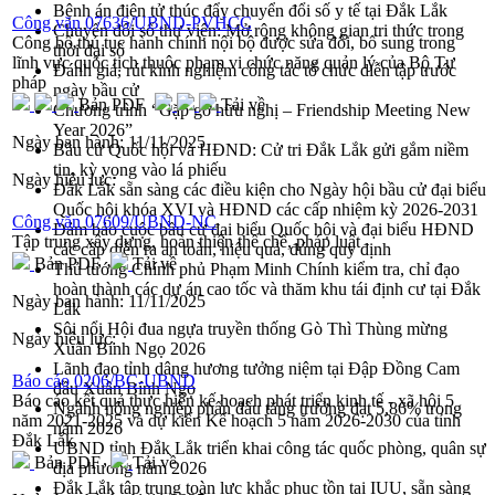
Bệnh án điện tử thúc đẩy chuyển đổi số y tế tại Đắk Lắk
Công văn 07636/UBND-PVHCC
Chuyển đổi số thư viện: Mở rộng không gian tri thức trong
Công bố thủ tục hành chính nội bộ được sửa đổi, bổ sung trong
thời đại số
lĩnh vực quốc tịch thuộc phạm vi chức năng quản lý của Bộ Tư
Đánh giá, rút kinh nghiệm công tác tổ chức diễn tập trước
pháp
ngày bầu cử
Bản PDF
Tải về
Chương trình “Gặp gỡ hữu nghị – Friendship Meeting New
Year 2026”
Ngày ban hành:
11/11/2025
Bầu cử Quốc hội và HĐND: Cử tri Đắk Lắk gửi gắm niềm
tin, kỳ vọng vào lá phiếu
Ngày hiệu lực:
Đắk Lắk sẵn sàng các điều kiện cho Ngày hội bầu cử đại biểu
Quốc hội khóa XVI và HĐND các cấp nhiệm kỳ 2026-2031
Công văn 07609/UBND-NC
Đảm bảo cuộc bầu cử đại biểu Quốc hội và đại biểu HĐND
Tập trung xây dựng, hoàn thiện thể chế, pháp luật
các cấp diễn ra an toàn, hiệu quả, đúng quy định
Bản PDF
Tải về
Thủ tướng Chính phủ Phạm Minh Chính kiểm tra, chỉ đạo
hoàn thành các dự án cao tốc và thăm khu tái định cư tại Đắk
Ngày ban hành:
11/11/2025
Lắk
Sôi nổi Hội đua ngựa truyền thống Gò Thì Thùng mừng
Ngày hiệu lực:
Xuân Bính Ngọ 2026
Lãnh đạo tỉnh dâng hương tưởng niệm tại Đập Đồng Cam
Báo cáo 0206/BC-UBND
đầu Xuân Bính Ngọ
Báo cáo kết quả thực hiện kế hoạch phát triển kinh tế - xã hội 5
Ngành nông nghiệp phấn đấu tăng trưởng đạt 5,86% trong
năm 2021-2025 và dự kiến Kế hoạch 5 năm 2026-2030 của tỉnh
năm 2026
Đắk Lắk
UBND tỉnh Đắk Lắk triển khai công tác quốc phòng, quân sự
Bản PDF
Tải về
địa phương năm 2026
Đắk Lắk tập trung toàn lực khắc phục tồn tại IUU, sẵn sàng