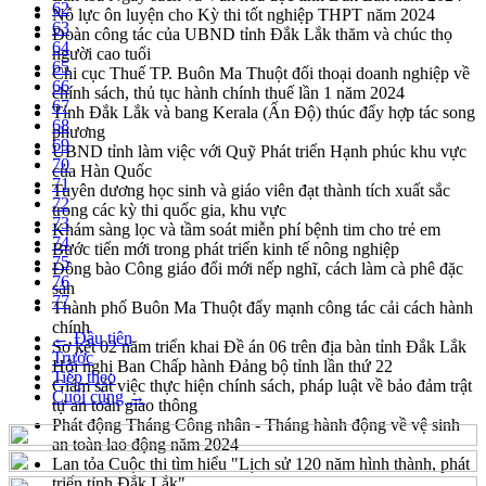
62
Nỗ lực ôn luyện cho Kỳ thi tốt nghiệp THPT năm 2024
63
Đoàn công tác của UBND tỉnh Đắk Lắk thăm và chúc thọ
64
người cao tuổi
65
Chi cục Thuế TP. Buôn Ma Thuột đối thoại doanh nghiệp về
66
chính sách, thủ tục hành chính thuế lần 1 năm 2024
67
Tỉnh Đắk Lắk và bang Kerala (Ấn Độ) thúc đẩy hợp tác song
68
phương
69
UBND tỉnh làm việc với Quỹ Phát triển Hạnh phúc khu vực
70
của Hàn Quốc
71
Tuyên dương học sinh và giáo viên đạt thành tích xuất sắc
72
trong các kỳ thi quốc gia, khu vực
73
Khám sàng lọc và tầm soát miễn phí bệnh tim cho trẻ em
74
Bước tiến mới trong phát triển kinh tế nông nghiệp
75
Đồng bào Công giáo đổi mới nếp nghĩ, cách làm cà phê đặc
76
sản
77
Thành phố Buôn Ma Thuột đẩy mạnh công tác cải cách hành
chính
← Đầu tiên
Sơ kết 02 năm triển khai Đề án 06 trên địa bàn tỉnh Đắk Lắk
Trước
Hội nghị Ban Chấp hành Đảng bộ tỉnh lần thứ 22
Tiếp theo
Giám sát việc thực hiện chính sách, pháp luật về bảo đảm trật
Cuối cùng →
tự an toàn giao thông
Phát động Tháng Công nhân - Tháng hành động về vệ sinh
an toàn lao động năm 2024
Lan tỏa Cuộc thi tìm hiểu "Lịch sử 120 năm hình thành, phát
triển tỉnh Đắk Lắk"