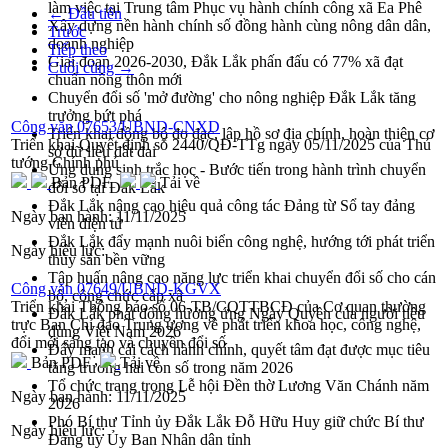
làm việc tại Trung tâm Phục vụ hành chính công xã Ea Phê
← Đầu tiên
Xây dựng nền hành chính số đồng hành cùng nông dân dân,
Trước
doanh nghiệp
Tiếp theo
Giai đoạn 2026-2030, Đắk Lắk phấn đấu có 77% xã đạt
Cuối cùng →
chuẩn nông thôn mới
Chuyển đổi số 'mở đường' cho nông nghiệp Đắk Lắk tăng
trưởng bứt phá
Công văn 07653/UBND-CNXD
Triển khai đồng bộ đo đạc, lập hồ sơ địa chính, hoàn thiện cơ
Triển khai Quyết định số 2440/QĐ-TTg ngày 05/11/2025 của Thủ
sở dữ liệu đất đai
tướng Chính phủ
Ứng dụng sinh trắc học - Bước tiến trong hành trình chuyển
Bản PDF
Tải về
đổi số tại Đắk Lắk
Đắk Lắk nâng cao hiệu quả công tác Đảng từ Sổ tay đảng
Ngày ban hành:
11/11/2025
viên điện tử
Đắk Lắk đẩy mạnh nuôi biển công nghệ, hướng tới phát triển
Ngày hiệu lực:
thủy sản bền vững
Tập huấn nâng cao năng lực triển khai chuyển đổi số cho cán
Công văn 07649/UBND-KGVX
bộ, công chức cấp xã
Triển khai Thông báo số 06-TB/CQTTBCĐ của Cơ quan thường
Đắk Lắk phát động hưởng ứng Ngày Quyền của người tiêu
trực Ban Chỉ đạo Trung ương về phát triển khoa học, công nghệ,
dùng Việt Nam 2026
đổi mới sáng tạo và chuyển đổi số
Đẩy mạnh cải cách hành chính, quyết tâm đạt được mục tiêu
Bản PDF
Tải về
tăng trưởng hai con số trong năm 2026
Tổ chức trang trọng Lễ hội Đền thờ Lương Văn Chánh năm
Ngày ban hành:
11/11/2025
2026
Phó Bí thư Tỉnh ủy Đắk Lắk Đỗ Hữu Huy giữ chức Bí thư
Ngày hiệu lực:
Đảng ủy Ủy Ban Nhân dân tỉnh