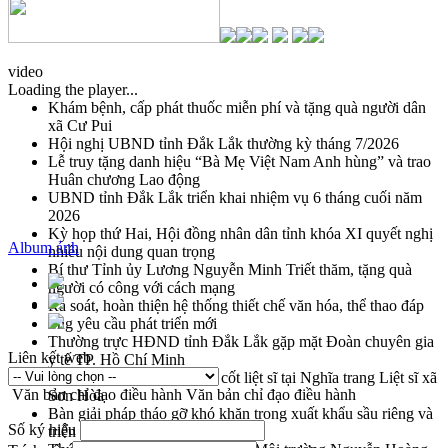
video
Loading the player...
Khám bệnh, cấp phát thuốc miễn phí và tặng quà người dân
xã Cư Pui
Hội nghị UBND tỉnh Đắk Lắk thường kỳ tháng 7/2026
Lễ truy tặng danh hiệu “Bà Mẹ Việt Nam Anh hùng” và trao
Huân chương Lao động
UBND tỉnh Đắk Lắk triển khai nhiệm vụ 6 tháng cuối năm
2026
Kỳ họp thứ Hai, Hội đồng nhân dân tỉnh khóa XI quyết nghị
Album ảnh
nhiều nội dung quan trọng
Bí thư Tỉnh ủy Lương Nguyễn Minh Triết thăm, tặng quà
người có công với cách mạng
Rà soát, hoàn thiện hệ thống thiết chế văn hóa, thể thao đáp
ứng yêu cầu phát triển mới
Thường trực HĐND tỉnh Đắk Lắk gặp mặt Đoàn chuyên gia
Liên kết web
y tế TP. Hồ Chí Minh
Lễ truy điệu và an táng hài cốt liệt sĩ tại Nghĩa trang Liệt sĩ xã
Văn bản chỉ đạo điều hành
Văn bản chỉ đạo điều hành
Sơn Hòa
Bàn giải pháp tháo gỡ khó khăn trong xuất khẩu sầu riêng và
Số ký hiệu
triển khai quy định EUDR