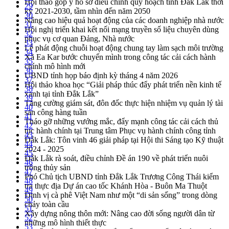
Hội thảo góp ý hồ sơ điều chỉnh quy hoạch tỉnh Đắk Lắk thời
29
kỳ 2021-2030, tầm nhìn đến năm 2050
30
Nâng cao hiệu quả hoạt động của các doanh nghiệp nhà nước
31
Hội nghị triển khai kết nối mạng truyền số liệu chuyên dùng
32
phục vụ cơ quan Đảng, Nhà nước
33
Lễ phát động chuỗi hoạt động chung tay làm sạch môi trường
34
Xã Ea Kar bước chuyển mình trong công tác cải cách hành
35
chính mô hình mới
36
UBND tỉnh họp báo định kỳ tháng 4 năm 2026
37
Hội thảo khoa học “Giải pháp thúc đẩy phát triển nền kinh tế
38
xanh tại tỉnh Đắk Lắk”
39
Tăng cường giám sát, đôn đốc thực hiện nhiệm vụ quản lý tài
40
sản công hàng tuần
41
Tháo gỡ những vướng mắc, đẩy mạnh công tác cải cách thủ
42
tục hành chính tại Trung tâm Phục vụ hành chính công tỉnh
43
Đắk Lắk: Tôn vinh 46 giải pháp tại Hội thi Sáng tạo Kỹ thuật
44
2024 - 2025
45
Đắk Lắk rà soát, điều chỉnh Đề án 190 về phát triển nuôi
46
trồng thủy sản
47
Phó Chủ tịch UBND tỉnh Đắk Lắk Trương Công Thái kiểm
48
tra thực địa Dự án cao tốc Khánh Hòa - Buôn Ma Thuột
49
Định vị cà phê Việt Nam như một “di sản sống” trong dòng
50
chảy toàn cầu
51
Xây dựng nông thôn mới: Nâng cao đời sống người dân từ
52
những mô hình thiết thực
53