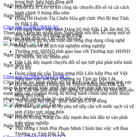
trong thực hiện bình đẳng giới
Ngày ban hành:
05/11/2025
Huyện Ea H’Leo sơ kết công tác chuyển đổi số và cải cách
hành chính 9 tháng đầu năm
Ngày hiệu lực:
Đồng chí Huỳnh Thị Chiến Hòa giữ chức Phó Bí thư Tỉnh
ủy Đắk Lắk
Công văn 07308/UBND-NC
Hội nghị Ban Chấp hành Đảng bộ tỉnh Đắk Lắk lần thứ 26
Tham gia ý kiến hồ sơ dự thảo Nghị định sửa đổi, bổ sung một số
xem xét nhiều nội dung quan trọng
điều của Nghị định số 138/2021/NĐ-CP
Khởi động dự án sản xuất sầu riêng ứng dụng công nghệ
Bản PDF
Tải về
thông minh và du lịch trải nghiệm nông nghiệp
Thường trực HĐND tỉnh giao ban với Thường trực HĐND
Ngày ban hành:
05/11/2025
các huyện, thị xã, thành phố
Đắk Lắk đẩy mạnh chuyển đổi số tạo bứt phá phát triển kinh
Ngày hiệu lực:
tế xã hội
Đoàn công tác của Trung ương Hội Liên hiệp Phụ nữ Việt
Công văn 07298/UBND-PVHCC
Nam làm việc với Ban Thường vụ Tỉnh ủy Đắk Lắk
Công bố thủ tục hành chính nội bộ được sửa đổi, bổ sung lĩnh vực
Hội thao ngành Thông tin và Truyền thông tỉnh Đắk Lắk
quản lý hoạt động khắc phục hậu quả bom mìn vật nổ sau chiến
Đắk Lắk tìm giải pháp xây dựng và phát triển hệ sinh thái sầu
tranh giữa các cơ quan trong hệ thống hành chính nhà nước thuộc
riêng bền vững
phạm vi chức năng quản lý của Bộ Quốc phòng
“Nữ hoàng sầu riêng” được đấu giá 1,4 tỷ đồng
Bản PDF
Tải về
Hội thảo giải pháp hỗ trợ phụ nữ tiếp cận với nước sạch và vệ
sinh ở khu vực nông thôn
Ngày ban hành:
05/11/2025
Huyện Krông Năng cần đẩy mạnh thu hút đầu tư vào phát
triển nông nghiệp
Ngày hiệu lực:
Thủ tướng Chính Phủ Phạm Minh Chính làm việc với Ban
Thường vụ Tỉnh Đắk Lắk