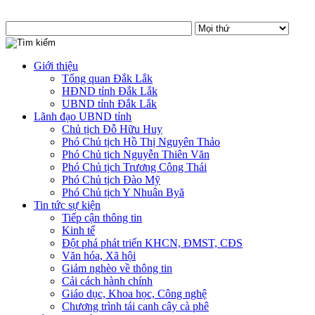
Giới thiệu
Tổng quan Đắk Lắk
HĐND tỉnh Đắk Lắk
UBND tỉnh Đắk Lắk
Lãnh đạo UBND tỉnh
Chủ tịch Đỗ Hữu Huy
Phó Chủ tịch Hồ Thị Nguyên Thảo
Phó Chủ tịch Nguyễn Thiên Văn
Phó Chủ tịch Trương Công Thái
Phó Chủ tịch Đào Mỹ
Phó Chủ tịch Y Nhuân Byă
Tin tức sự kiện
Tiếp cận thông tin
Kinh tế
Đột phá phát triển KHCN, ĐMST, CĐS
Văn hóa, Xã hội
Giảm nghèo về thông tin
Cải cách hành chính
Giáo dục, Khoa học, Công nghệ
Chương trình tái canh cây cà phê