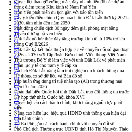
Quyết liệt tháo gỡ vướng mắc, đẩy nhanh tiến độ các dự án
54
trọng điểm trong Khu kinh tế Nam Phú Yên
55
Hòn Yến phát triển du lịch gắn với bảo tồn biển
56
Lấy ý kiến điều chỉnh Quy hoạch tỉnh Đắk Lắk thời kỳ 2021-
57
2030, tầm nhìn đến năm 2050
58
Phát động chiến dịch 30 ngày đêm giải phóng mặt bằng
59
Tuyến đường bộ ven biển
60
Đắk Lắk nỗ lực thúc đẩy tăng trưởng kinh tế từ 10% trở lên
61
trong Quý II/2026
62
Đắk Lắk ký kết thỏa thuận hợp tác về chuyển đổi số giai đoạn
63
2026 – 2030 với Tập đoàn Bưu chính Viễn thông Việt Nam
64
Thứ trưởng Bộ Y tế làm việc với tỉnh Đắk Lắk về phát triển
65
nhân lực y tế cho trạm y tế cấp xã
66
Du lịch Đắk Lắk nâng tầm trải nghiệm du khách thông qua
67
Hệ thống cơ sở dữ liệu và Bản đồ số
68
Tập huấn ứng dụng trí tuệ nhân tạo (AI) trong thương mại
69
điện tử năm 2026
70
Đoàn đại biểu Quốc hội tỉnh Đắk Lắk trao đổi thông tin trước
71
Kỳ họp thứ nhất, Quốc hội khóa XVI
72
Quyết liệt cải cách hành chính, khơi thông nguồn lực phát
73
triển
74
Nâng cao hiệu lực, hiệu quả HĐND tỉnh thông qua hiện đại
75
hóa hành chính
76
Xã Ea Phê gắn cải cách hành chính với chuyển đổi số
77
Phó Chủ tịch Thường trực UBND tỉnh Hồ Thị Nguyên Thảo