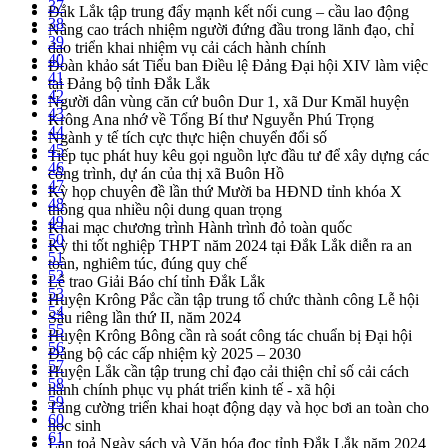
37
Đắk Lắk tập trung đẩy mạnh kết nối cung – cầu lao động
38
Nâng cao trách nhiệm người đứng đầu trong lãnh đạo, chỉ
39
đạo triển khai nhiệm vụ cải cách hành chính
40
Đoàn khảo sát Tiểu ban Điều lệ Đảng Đại hội XIV làm việc
41
tại Đảng bộ tỉnh Đắk Lắk
42
Người dân vùng căn cứ buôn Dur 1, xã Dur Kmăl huyện
43
Krông Ana nhớ về Tổng Bí thư Nguyễn Phú Trọng
44
Ngành y tế tích cực thực hiện chuyển đổi số
45
Tiếp tục phát huy kêu gọi nguồn lực đầu tư để xây dựng các
46
công trình, dự án của thị xã Buôn Hồ
47
Kỳ họp chuyên đề lần thứ Mười ba HĐND tỉnh khóa X
48
thông qua nhiều nội dung quan trọng
49
Khai mạc chương trình Hành trình đỏ toàn quốc
50
Kỳ thi tốt nghiệp THPT năm 2024 tại Đắk Lắk diễn ra an
51
toàn, nghiêm túc, đúng quy chế
52
Lễ trao Giải Báo chí tỉnh Đắk Lắk
53
Huyện Krông Pắc cần tập trung tổ chức thành công Lễ hội
54
Sầu riêng lần thứ II, năm 2024
55
Huyện Krông Bông cần rà soát công tác chuẩn bị Đại hội
56
Đảng bộ các cấp nhiệm kỳ 2025 – 2030
57
Huyện Lắk cần tập trung chỉ đạo cải thiện chỉ số cải cách
58
hành chính phục vụ phát triển kinh tế - xã hội
59
Tăng cường triển khai hoạt động dạy và học bơi an toàn cho
60
học sinh
61
Lan toả Ngày sách và Văn hóa đọc tỉnh Đắk Lắk năm 2024