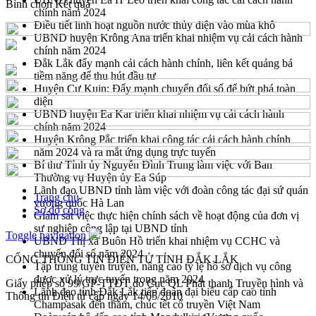
Bình chọn
Kết quả
chính năm 2024
Điều tiết linh hoạt nguồn nước thủy điện vào mùa khô
UBND huyện Krông Ana triển khai nhiệm vụ cải cách hành
chính năm 2024
Đắk Lắk đẩy mạnh cải cách hành chính, liên kết quảng bá
tiềm năng để thu hút đầu tư
Huyện Cư Kuin: Đẩy mạnh chuyển đổi số để bứt phá toàn
diện
UBND huyện Ea Kar triển khai nhiệm vụ cải cách hành
chính năm 2024
Huyện Krông Pắc triển khai công tác cải cách hành chính
năm 2024 và ra mắt ứng dụng trực tuyến
Bí thư Tỉnh ủy Nguyễn Đình Trung làm việc với Ban
Thường vụ Huyện ủy Ea Súp
Lãnh đạo UBND tỉnh làm việc với đoàn công tác đại sứ quán
Trang chủ
vương quốc Hà Lan
Sơ đồ cổng
Giám sát việc thực hiện chính sách về hoạt động của đơn vị
sự nghiệp công lập tại UBND tỉnh
Toggle navigation
UBND Thị xã Buôn Hồ triển khai nhiệm vụ CCHC và
chuyển đổi số năm 2024
CỔNG THÔNG TIN ĐIỆN TỬ TỈNH ĐẮK LẮK
Tập trung tuyên truyền, nâng cao tỷ lệ hồ sơ dịch vụ công
được xử lý trực tuyến trong năm 2024
Giấy phép số 99/GP-TTĐT do Cục QL Phát thanh Truyền hình và
Lãnh đạo tỉnh Đắk Lắk tiếp đoàn đại biểu cấp cao tỉnh
Thông tin Điện tử cấp ngày 14/05/2010
Champasak đến thăm, chúc tết cổ truyền Việt Nam